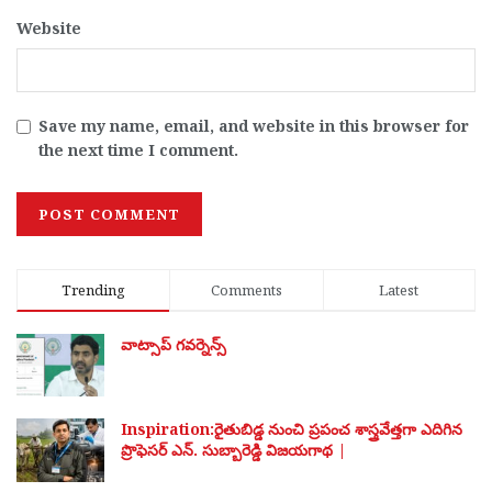
Website
Save my name, email, and website in this browser for
the next time I comment.
Trending
Comments
Latest
వాట్సాప్ గవర్నెన్స్
Inspiration:రైతుబిడ్డ నుంచి ప్రపంచ శాస్త్రవేత్తగా ఎదిగిన
ప్రొఫెసర్ ఎన్. సుబ్బారెడ్డి విజయగాథ |