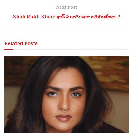
Next Post
Shah Rukh Khan: ఖాన్ ముందు ఇలా జరుగుతోందా..?
Related
Posts