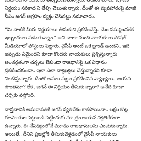
నిర్ణ‌యం స‌రికాద ని తేల్చి చెబుతున్నారు. దీంతో ఈ వ్య‌వ‌హారంపై మాజీ
సీఎం జ‌గ‌న్ ఆగ్ర‌హం వ్య‌క్తం చేసిన‌ట్టు స‌మాచారం.
“మీ పాటికి మీరు నిర్ణ‌యాలు తీసుకుని ప్ర‌క‌టించేస్తే.. మేం స‌మ‌ర్థించ‌లేక
ఇబ్బందులు ప‌డుతున్నాం.“ అని చాలా మంది నాయ‌కులు సోష‌ల్
మీడియాలో పోస్టులు పెట్టారు. వైసీపీ అంటే ఒక బ్రాండ్ ఉంద‌ని.. ఇది
ఇప్పుడు ఏమైంద‌ని కూడా కొంద‌రు నాయ‌కులు ప్ర‌శ్నిస్తున్నారు.
అంత‌ర్గ‌తంగా చ‌ర్చ‌లు లేకుండా రాజ‌ధానిపై ఒక విధానం
ప్ర‌క‌టించ‌కుండా.. ఇలా ఎలా వ్యాఖ్య‌లు చేస్తున్నార‌ని కూడా
నిల‌దీస్తున్నారు. దీంతో అస‌లు స‌జ్జ‌ల ప్ర‌క‌టించిన వ్యాఖ్య‌లు.. ఆయ‌న
సొంత‌మా? లేక , జ‌గ‌నే ఈ నిర్ణ‌యం తీసుకున్నారా? అనేది కూడా
చ‌ర్చ‌కు వ‌స్తోంది.
వాస్త‌వానికి అమ‌రావ‌తికి జ‌గ‌న్ వ్య‌తిరేకం కాక‌పోయినా.. ల‌క్షల కోట్ల
రూపాయ‌ల పెట్టుబ‌డి పెట్టేందుకు మా త్రం ఆయ‌న వ్య‌తిరేకంగా
ఉన్నారు. ఈ నేప‌థ్యంలోనే మూడు రాజ‌ధానుల‌ను ఎంచుకున్నారు.
అయితే.. దీనిని ప్ర‌జ‌ల్లోకి తీసుకువెళ్ల‌డంలో వైసీపీ నాయ‌కులు