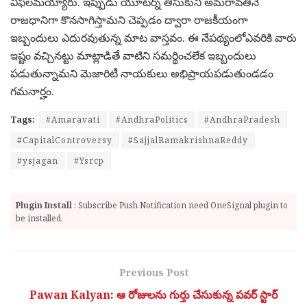
విఫ‌ల‌మ‌య్యారు. ఇప్పుడు యూట‌ర్న్ తీసుకుని అమ‌రావ‌తినే
రాజ‌ధానిగా కొన‌సాగిస్తామ‌ని చెప్ప‌డం ద్వారా రాజ‌కీయంగా
ఇబ్బందులు ఎదుర‌వుతున్న మాట వాస్త‌వం. ఈ నేప‌థ్యంలోఎవ‌రికి వారు
ఇష్టం వ‌చ్చిన‌ట్టు మాట్లాడితే వాటిని స‌మ‌ర్థించ‌లేక ఇబ్బందులు
ప‌డుతున్నామ‌ని మెజారిటీ నాయ‌కులు అభిప్రాయ‌ప‌డుతుండ‌డం
గ‌మ‌నార్హం.
Tags:
#Amaravati
#AndhraPolitics
#AndhraPradesh
#CapitalControversy
#SajjalRamakrishnaReddy
#ysjagan
#Ysrcp
Plugin Install
: Subscribe Push Notification need OneSignal plugin to
be installed.
Previous Post
Pawan Kalyan: ఆ రోజుల‌ను గుర్తు చేసుకున్న పవర్ స్టార్