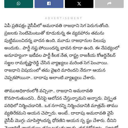
ADVERTISEMENT
ఏపీ ప్ర‌తిప‌క్షం వైసీపీలో అమ‌రావ‌తి రాజ‌ధాని సెగ పెరుగుతోంది.
ప్ర‌జ‌ల‌కు సెంటిమెంటుతో కూడుకున్న ఈ వ్య‌వ‌హారం త‌మ‌ను
పుట్టిముంచిద‌న్న వాద‌న ఉంది. మూడు రాజ‌ధానుల పిలుపు
అందుకు.. పార్టీ న‌ష్ట పోయింద‌న్న భావ‌న కూడా ఉంది. ఈ నేప‌థ్యంలో
అనూహ్యంగా ఇటీవ‌ల పార్టీ కీల‌క నేత‌, రాష్ట్ర రాజ‌కీయ కోఆర్డినేట‌ర్‌
స‌జ్జ‌ల రామ‌కృష్ణారెడ్డి చేసిన వ్యాఖ్య‌లు మ‌రింత సెగ పెంచాయి.
రాజ‌ధాని విష‌యంలో త‌మ వైఖ‌రి మారింద‌ని నేరుగా ఆయ‌న
చెప్ప‌క‌పోయినా.. దాదాపు అలాంటి వ్యాఖ్య‌లు చేశారు.
తాముఅధికారంలోకి వ‌చ్చినా.. రాజ‌ధాని అమ‌రావ‌తి
కొన‌సాగుతుంద‌ని.. దీనిపై ఆలోచ‌న చేస్తున్నామ‌ని అన్నారు. విస్తృత
ప‌రిధిలో నిర్మించ‌డానికి.. ఒక న‌గార‌న్ని నిర్మించ‌డానికి మాత్ర‌మే తాము
వ్య‌తిరేకమ‌ని ఆయ‌న చెప్పారు. అంటే.. దాదాపు అమ‌రావ‌తి వైపే
వైసీపీ మొగ్గు చూపిస్తోంద‌న్న ధోర‌ణిని ఆయ‌న స్ప ష్టం చేశారు. దీనిని
మెజారిటీ నాయ‌కులు త‌ప్పుబ‌డుతున్నారు. త‌డ‌వ‌కోమాట‌.. పూట‌కో