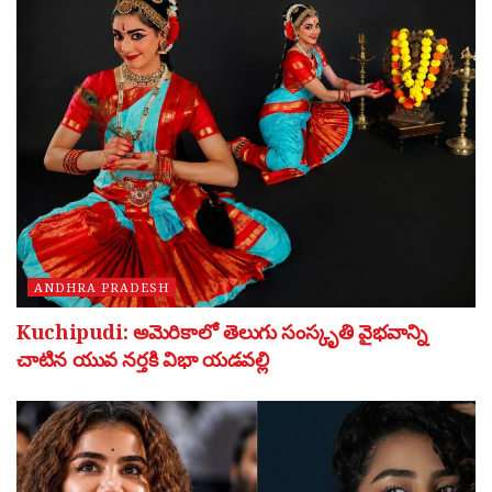
ANDHRA PRADESH
Kuchipudi: అమెరికాలో తెలుగు సంస్కృతి వైభవాన్ని
చాటిన యువ నర్తకి విభా యడవల్లి