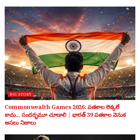
BIG STORY
Commonwealth Games 2026: పతకాల లెక్కలే
కాదు… సందర్భమూ చూడాలి | భారత్ 39 పతకాల వెనుక
అసలు నిజాలు