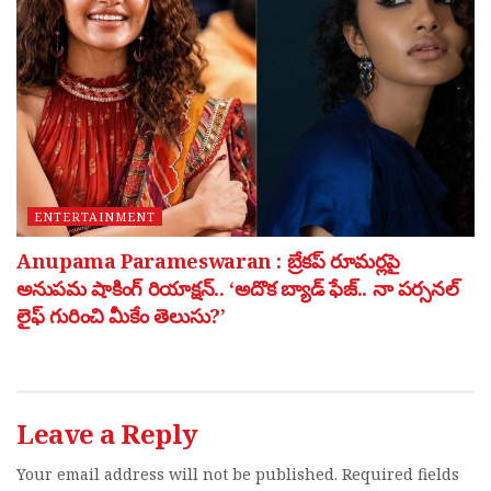
ENTERTAINMENT
Anupama Parameswaran : బ్రేకప్ రూమర్లపై
అనుపమ షాకింగ్ రియాక్షన్.. ‘అదొక బ్యాడ్ ఫేజ్.. నా పర్సనల్
లైఫ్ గురించి మీకేం తెలుసు?’
Leave a Reply
Your email address will not be published.
Required fields