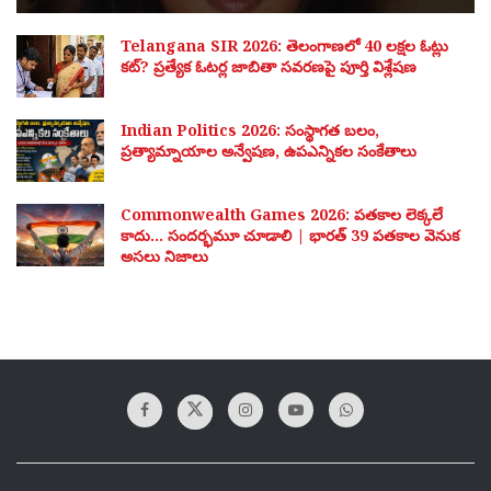
Telangana SIR 2026: తెలంగాణలో 40 లక్షల ఓట్లు
కట్? ప్రత్యేక ఓటర్ల జాబితా సవరణపై పూర్తి విశ్లేషణ
Indian Politics 2026: సంస్థాగత బలం,
ప్రత్యామ్నాయాల అన్వేషణ, ఉపఎన్నికల సంకేతాలు
Commonwealth Games 2026: పతకాల లెక్కలే
కాదు… సందర్భమూ చూడాలి | భారత్ 39 పతకాల వెనుక
అసలు నిజాలు