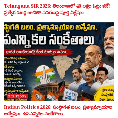
Telangana SIR 2026: తెలంగాణలో 40 లక్షల ఓట్లు కట్?
ప్రత్యేక ఓటర్ల జాబితా సవరణపై పూర్తి విశ్లేషణ
BIG STORY
Indian Politics 2026: సంస్థాగత బలం, ప్రత్యామ్నాయాల
అన్వేషణ, ఉపఎన్నికల సంకేతాలు