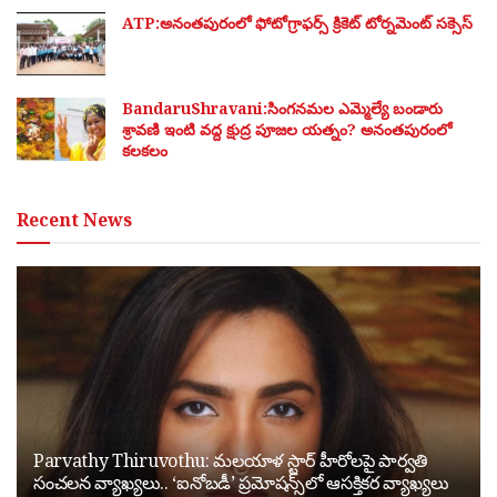
ATP:అనంతపురంలో ఫోటోగ్రాఫర్స్ క్రికెట్ టోర్నమెంట్ సక్సెస్
BandaruShravani:సింగనమల ఎమ్మెల్యే బండారు
శ్రావణి ఇంటి వద్ద క్షుద్ర పూజల యత్నం? అనంతపురంలో
కలకలం
Recent News
Parvathy Thiruvothu: మలయాళ స్టార్ హీరోలపై పార్వతి
సంచలన వ్యాఖ్యలు.. ‘ఐనోబడీ’ ప్రమోషన్స్‌లో ఆసక్తికర వ్యాఖ్యలు