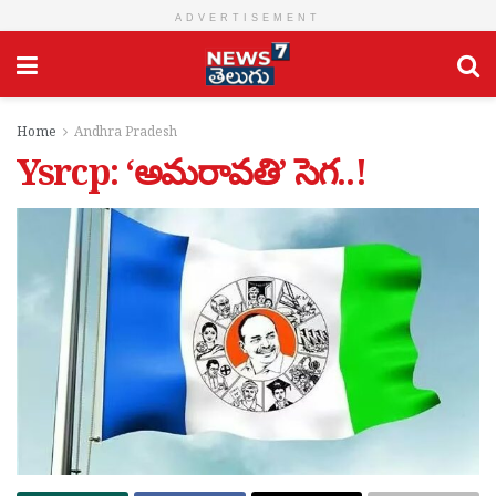
ADVERTISEMENT
Home
Andhra Pradesh
Ysrcp: ‘అమ‌రావ‌తి’ సెగ‌..!