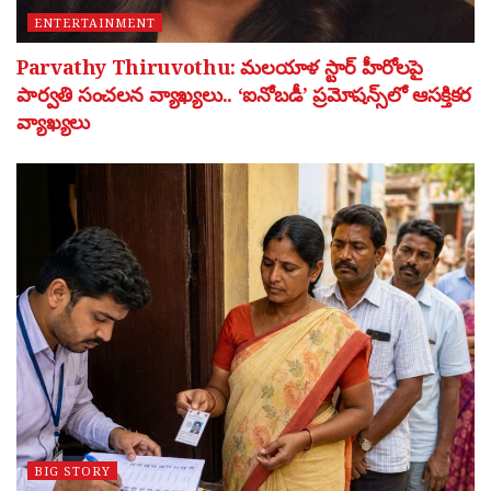
ENTERTAINMENT
Parvathy Thiruvothu: మలయాళ స్టార్ హీరోలపై
పార్వతి సంచలన వ్యాఖ్యలు.. ‘ఐనోబడీ’ ప్రమోషన్స్‌లో ఆసక్తికర
వ్యాఖ్యలు
BIG STORY