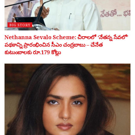
BIG STORY
Nethanna Sevalo Scheme: చీరాలలో ‘నేతన్న సేవలో’
పథకాన్ని ప్రారంభించిన సీఎం చంద్రబాబు – చేనేత
కుటుంబాలకు రూ.179 కోట్లు