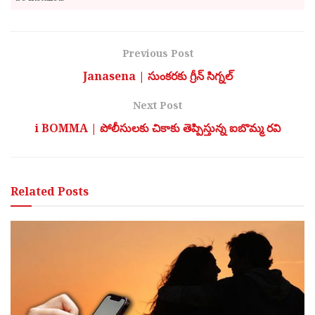
Previous Post
Janasena | సుంక‌ర‌కు గ్రీన్ సిగ్న‌ల్
Next Post
i BOMMA | పోలీసులకు చికాకు తెప్పిస్తున్న ఐబొమ్మ రవి
Related
Posts