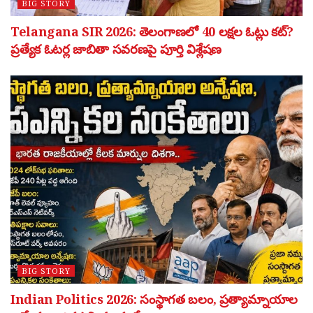
BIG STORY
Telangana SIR 2026: తెలంగాణలో 40 లక్షల ఓట్లు కట్?
ప్రత్యేక ఓటర్ల జాబితా సవరణపై పూర్తి విశ్లేషణ
BIG STORY
Indian Politics 2026: సంస్థాగత బలం, ప్రత్యామ్నాయాల