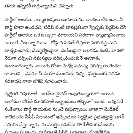
త‌న‌కు ఇప్ప‌టికీ గుర్తున్నాయ‌ని చెప్పారు.
పార్టీలో అల‌క‌లు.. బుజ్జ‌గింపులు ఉంటాయ‌ని.. అల‌క‌లు లేకుండా.. ఏ
పార్టీ కూడా ఉండ‌ద‌ని, టీడీపీ వంటి భావ‌ప్ర‌క‌ట‌నా స్వేచ్ఛ‌కు పెద్ద‌పీట వేసే
పార్టీలో అల‌క‌లు ఒక జ‌బ్బుగా మారాయ‌ని స‌ర‌దాగా వ్యాఖ్యానించారు.
అయితే..ఏదున్నా కూడా.. రోడ్డున ప‌డితే తీవ్రంగా ప‌రిగ‌ణిస్తామ‌ని
హెచ్చ‌రించారు. ఎమ్మెల్యేల‌పైనా, ఎంపీల‌పైనా అల‌గ‌డం కంటే.. వారితో
నేరుగా చ‌ర్చించి స‌మ‌స్య‌లు ప‌రిష్క‌రించుకునే అవ‌కాశం
ఉంటుంద‌న్నారు. నాలుగు గోడ‌ల మ‌ధ్యే స‌మ‌స్య‌-ప‌రిష్కారం రెండూ
కావాల‌ని .. ఎవ‌రూ మీడియా ముందుకు వ‌చ్చి.. ఘ‌ర్ష‌ణ‌ల‌కు దిగ‌డం
స‌రికాద‌ని నారా లోకేష్ సూచించారు.
వ్య‌క్తిగ‌త విష‌యాలే.. జ‌గ‌న్‌కు మైన‌స్ అవుతున్నాయా? ఆయ‌న
ఆలోచ‌నా ధోర‌ణి మార‌క‌పోతే ఇబ్బందులు త‌ప్ప‌వా? అంటే.. అవున‌నే
సంకేతాలు పార్టీ నాయ‌కుల నుంచే వ‌స్తున్నాయి. తాజాగా మెడిక‌ల్
కాలేజీల‌ను పీపీపీ విధానంలో ఇచ్చేందుకు సిద్ధ‌మైన ప్ర‌భుత్వంపై జ‌గ‌న్
స‌మ‌రం చేస్తున్నారు. ఈ మొత్తం క్రెడిట్‌ను తానే తీసుకునేందుకు
ప్ర‌య‌త్నిస్తున్నారు. వాస్త‌వానికి పీపీపీ విధానాన్ని వ్య‌తిరేకిస్తూ..