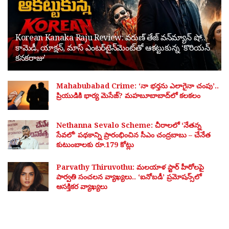
Korean Kanaka Raju Review: వరుణ్ తేజ్ వన్‌మ్యాన్ షో..
కామెడీ, యాక్షన్, మాస్ ఎంటర్‌టైన్‌మెంట్‌తో ఆకట్టుకున్న ‘కొరియన్
కనకరాజు’
Mahabubabad Crime: ‘నా భర్తను ఎలాగైనా చంపు’..
ప్రియుడికి భార్య మెసేజ్? మహబూబాబాద్‌లో కలకలం
Nethanna Sevalo Scheme: చీరాలలో ‘నేతన్న
సేవలో’ పథకాన్ని ప్రారంభించిన సీఎం చంద్రబాబు – చేనేత
కుటుంబాలకు రూ.179 కోట్లు
Parvathy Thiruvothu: మలయాళ స్టార్ హీరోలపై
పార్వతి సంచలన వ్యాఖ్యలు.. ‘ఐనోబడీ’ ప్రమోషన్స్‌లో
ఆసక్తికర వ్యాఖ్యలు