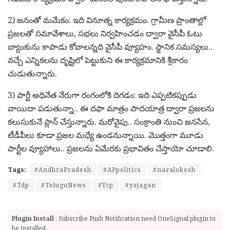
2) జ‌నంతో మ‌మేకం: ఇది వినూత్న కార్య‌క్ర‌మం. గ్రామీణ ప్రాంతాల్లో
ప్ర‌జ‌ల‌తో స‌మావేశాలు, స‌భ‌లు నిర్వ‌హించ‌డం ద్వారా వైసీపీ ఓటు
బ్యాంకును కాపాడు కోవాల‌న్నది వైసీపీ వ్యూహం. స్థానిక సమ‌స్య‌లు..
వ‌చ్చే ఎన్నిక‌ల‌ను దృష్టిలో పెట్టుకుని ఈ కార్య‌క్ర‌మానికి శ్రీకారం
చుడుతున్నారు.
3) పార్టీ అధినేత నేరుగా రంగంలోకి దిగ‌డం: ఇది ఎప్ప‌టిక‌ప్పుడు
వాయిదా ప‌డుతున్నా.. ఈ ద‌ఫా మాత్రం పాద‌యాత్ర ద్వారా ప్ర‌జ‌ల‌ను
క‌లుసుకునే ప్లాన్ చేస్తున్నారు. మ‌రోవైపు.. సంక్రాంతి నుంచి జ‌న‌సేన‌,
టీడీపీలు కూడా ప్ర‌జ‌ల మ‌ధ్యే ఉండ‌నున్నాయి. మొత్తంగా మూడు
పార్టీల వ్యూహాలు.. ప్ర‌జ‌లను ఏమేర‌కు ప్ర‌భావితం చేస్తాయో చూడాలి.
Tags:
#AndhraPradesh
#APpolitics
#naralokesh
#Tdp
#TeluguNews
#Ycp
#ysjagan
Plugin Install
: Subscribe Push Notification need OneSignal plugin to
be installed.