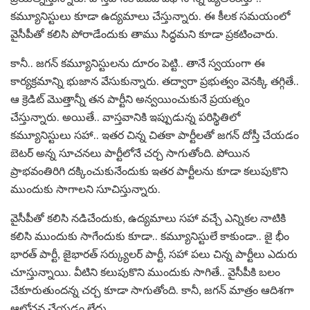
క‌మ్యూనిస్టులు కూడా ఉద్య‌మాలు చేస్తున్నారు. ఈ కీల‌క స‌మ‌యంలో
వైసీపీతో క‌లిసి పోరాడేందుకు తాము సిద్ధ‌మ‌ని కూడా ప్ర‌క‌టించారు.
కానీ.. జ‌గ‌న్ క‌మ్యూనిస్టుల‌ను దూరం పెట్టి.. తానే స్వ‌యంగా ఈ
కార్య‌క్ర‌మాన్ని భుజాన వేసుకున్నారు. తద్వారా ప్ర‌భుత్వం వెన‌క్కి త‌గ్గితే..
ఆ క్రెడిట్ మొత్తాన్నీ త‌న పార్టీని అన్వ‌యించుకునే ప్ర‌య‌త్నం
చేస్తున్నారు. అయితే.. వాస్త‌వానికి ఇప్పుడున్న ప‌రిస్థితిలో
క‌మ్యూనిస్టులు స‌హా.. ఇత‌ర చిన్న చిత‌కా పార్టీల‌తో జ‌గ‌న్ దోస్తీ చేయ‌డం
బెట‌ర్ అన్న సూచ‌న‌లు పార్టీలోనే చ‌ర్చ సాగుతోంది. పోయిన
ప్రాభ‌వంతిరిగి ద‌క్కించుకునేందుకు ఇత‌ర పార్టీల‌ను కూడా క‌లుపుకొని
ముందుకు సాగాల‌ని సూచిస్తున్నారు.
వైసీపీతో క‌లిసి న‌డిచేందుకు, ఉద్య‌మాలు స‌హా వ‌చ్చే ఎన్నిక‌ల నాటికి
క‌లిసి ముందుకు సాగేందుకు కూడా.. క‌మ్యూనిస్టులే కాకుండా.. జై భీం
భార‌త్ పార్టీ, జైభార‌త్ స‌ర్క్యుల‌ర్ పార్టీ, స‌హా ప‌లు చిన్న పార్టీలు ఎదురు
చూస్తున్నాయి. వీటిని క‌లుపుకొని ముందుకు సాగితే.. వైసీపీకి బ‌లం
చేకూరుతుంద‌న్న చ‌ర్చ కూడా సాగుతోంది. కానీ, జ‌గ‌న్ మాత్రం ఆదిశ‌గా
ఆలోచ‌న చేయ‌డం లేదు.