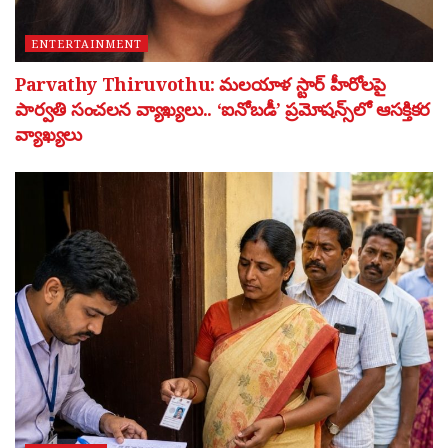
ENTERTAINMENT
Parvathy Thiruvothu: మలయాళ స్టార్ హీరోలపై
పార్వతి సంచలన వ్యాఖ్యలు.. ‘ఐనోబడీ’ ప్రమోషన్స్‌లో ఆసక్తికర
వ్యాఖ్యలు