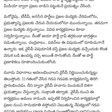
మీడియా ద్వారా ప్ర‌జ‌ల నాడిని ప‌ట్టుకునే ప్ర‌య‌త్నం చేసింది.
మ‌రోవైపు.. టీడీపీ, జ‌న‌సేన పార్టీలు ప్ర‌జ‌ల మ‌ధ్య‌కు చేర‌డంలోను,
ప్ర‌భుత్వాన్ని ప్ర‌జ‌ల‌కు చేరువ చేయడంలోనూ ముందున్నాయి. త‌ర‌చుగా
ప్ర‌జ‌ల మ‌ద్య‌కు వ‌స్తున్నాయి. వివిధ కార్య‌క్ర‌మాలు కూడా
నిర్వ‌హిస్తున్నాయి. దీంతో ఆయా పార్టీ గ్రాఫ్ త‌గ్గ‌కుండా జాగ్ర‌త్త‌లు
ప‌డుతున్నాయి. చంద్ర‌బాబు.. ప‌వ‌న్‌లు ఈ విష‌యంలో దూకుడుగానే
ఉన్నారు. ఇక‌, వైసీపీ విష‌యానికి వ‌స్తే ప్ర‌జ‌ల మ‌ధ్య‌కు వ‌చ్చేందుకు కొంత
వెనుక బ‌డి ఉంద‌న్న చ‌ర్చ అయితే సాగుతోంది. దీంతో ఆ పార్టీ
ప్ర‌ణాళిక‌లు రూపొందించుకుంటోంది.
మూడు విధానాలు అవ‌లంభించాల‌ని వైసీపీ నిర్ణ‌యించుకున్న‌ట్టు
తెలుస్తోంది. 1) గ‌తంలో చేసిన గ‌డ‌ప గ‌డ‌పకు కార్య‌క్ర‌మాన్ని తిరిగి
ప్రారంభించడం. దీని ద్వారా వైసీపీ హ‌వాను పెంచుకునే దిశ‌గా
ప్ర‌య‌త్నాలు చేస్తున్నారు. సంక్రాంతి త‌ర్వాత‌.. వైసీపీ నుంచి ఈ
కార్య‌క్ర‌మం అమ‌లు కానుంది. ఇప్ప‌టికే నిర్వ‌హించిన కార్య‌క్ర‌మాల్లో
ప్ర‌జ‌ల నుంచి సానుభూతి వ‌స్తోంద‌ని చెబుతున్న నేప‌థ్యంలో గ‌డ‌ప‌-
గ‌డ‌ప‌కు కార్య‌క్ర‌మం ద్వారా మ‌రింత పుంజుకోవాల‌ని భావిస్తున్నారు.