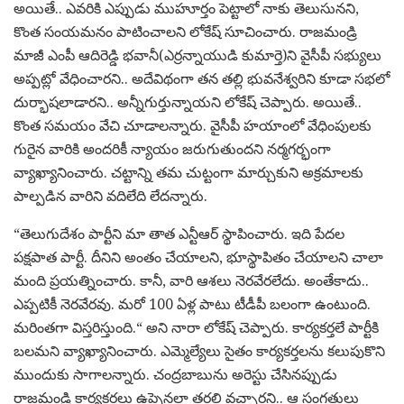
అయితే.. ఎవ‌రికి ఎప్పుడు ముహూర్తం పెట్టాలో నాకు తెలుసున‌ని,
కొంత సంయ‌మ‌నం పాటించాల‌ని లోకేష్ సూచించారు. రాజ‌మండ్రి
మాజీ ఎంపీ ఆదిరెడ్డి భ‌వానీ(ఎర్ర‌న్నాయుడి కుమార్తె)ని వైసీపీ స‌భ్యులు
అప్ప‌ట్లో వేధించార‌ని.. అదేవిథంగా త‌న త‌ల్లి భువ‌నేశ్వ‌రిని కూడా స‌భ‌లో
దుర్భాష‌లాడార‌ని.. అన్నీగుర్తున్నాయ‌ని లోకేష్ చెప్పారు. అయితే..
కొంత స‌మ‌యం వేచి చూడాలన్నారు. వైసీపీ హ‌యాంలో వేధింపుల‌కు
గురైన వారికి అంద‌రికీ న్యాయం జ‌రుగుతుంద‌ని న‌ర్మ‌గ‌ర్భంగా
వ్యాఖ్యానించారు. చ‌ట్టాన్ని త‌మ చుట్టంగా మార్చుకుని అక్ర‌మాల‌కు
పాల్ప‌డిన వారిని వ‌దిలేది లేద‌న్నారు.
“తెలుగుదేశం పార్టీని మా తాత ఎన్టీఆర్ స్థాపించారు. ఇది పేద‌ల
ప‌క్షపాత పార్టీ. దీనిని అంతం చేయాల‌ని, భూస్థాపితం చేయాలని చాలా
మంది ప్ర‌య‌త్నించారు. కానీ, వారి ఆశ‌లు నెర‌వేర‌లేదు. అంతేకాదు..
ఎప్ప‌టికీ నెర‌వేర‌వు. మ‌రో 100 ఏళ్ల పాటు టీడీపీ బ‌లంగా ఉంటుంది.
మ‌రింత‌గా విస్త‌రిస్తుంది.“ అని నారా లోకేష్ చెప్పారు. కార్య‌క‌ర్త‌లే పార్టీకి
బ‌ల‌మ‌ని వ్యాఖ్యానించారు. ఎమ్మెల్యేలు సైతం కార్య‌కర్త‌ల‌ను క‌లుపుకొని
ముందుకు సాగాల‌న్నారు. చంద్ర‌బాబును అరెస్టు చేసిన‌ప్పుడు
రాజ‌మండ్రి కార్య‌క‌ర్త‌లు ఉప్పెన‌లా త‌ర‌లి వ‌చ్చార‌ని.. ఆ సంగ‌తులు