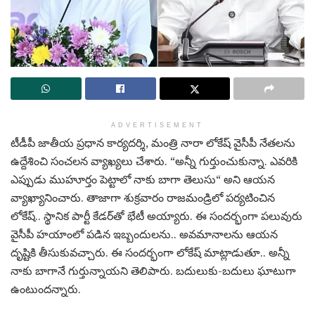
ADVERTISEMENT
టీడీపీ జాతీయ ప్ర‌ధాన కార్య‌ద‌ర్శి, మంత్రి నారా లోకేష్ వైసీపీ నేత‌ల‌ను
ఉద్దేశించి సంచ‌ల‌న వ్యాఖ్య‌లు చేశారు. “అన్నీ గుర్తుంచుకున్నా. ఎవ‌రికి
ఎప్పుడు ముహూర్తం పెట్టాలో నాకు బాగా తెలుసు“ అని ఆయ‌న
వ్యాఖ్యానించారు. తాజాగా శుక్ర‌వారం రాజ‌మండ్రిలో ప‌ర్య‌టించిన
లోకేష్‌.. స్థానిక పార్టీ కేడ‌ర్‌తో భేటీ అయ్యారు. ఈ సంద‌ర్భంగా ప‌లువురు
వైసీపీ హ‌యాంలో ప‌డిన ఇబ్బందుల‌ను.. అవ‌మానాల‌ను ఆయ‌న
దృష్టికి తీసుకువ‌చ్చారు. ఈ సంద‌ర్భంగా లోకేష్ మాట్లాడుతూ.. అన్నీ
నాకు బాగానే గుర్తున్నాయ‌ని తెలిపారు. బ‌దులుకు-బ‌దులు ఘాటుగా
ఉంటుంద‌న్నారు.