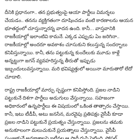
దీనికి ప్ర‌ధానంగా.. త‌న ప్ర‌భుత్వంపై ఆయా పార్టీలు విమ‌ర్శ‌లు
చేయ‌డం.. త‌న‌ను వ్య‌క్తిగ‌తంగా దూషించడం వంటి కార‌ణాల‌ను ఆయ‌న
భూత‌ద్దంలో చూస్తున్నార‌న్న వాద‌న ఉంది. కానీ… వాస్త‌వానికి
రాజ‌కీయాల్లో ఇలాంటివి కామ‌నే. ఎక్క‌డ ఎప్పుడు ఏం జ‌రిగినా..
రాజకీయాల్లో అంద‌రూ అవ‌కాశం చూసుకుని క‌లుస్తున్న సంద‌ర్భాలు
క‌నిపిస్తున్నాయి. కానీ, త‌ను ప‌ట్టుకున్న కుందేలుకు మూడు కాళ్లే
అన్న‌ట్టుగా జ‌గ‌న్ వ్య‌వ‌హ‌రిస్తున్న తీరుతో ఇప్పుడు
ఇబ్బందులువ‌స్తున్నాయి. మ‌రి భ‌విష్య‌త్తులో అయినా మారుతారో లేదో
చూడాలి.
రాష్ట్ర రాజ‌కీయాల్లో మార్పు స్ప‌ష్టంగా క‌నిపిస్తోంది. ప్ర‌జ‌ల నాడిని
ప‌ట్టుకునే దిశ‌గా పార్టీలు అడుగులు వేస్తున్నాయి. స‌హ‌జంగా
అధికారంలో ఉన్న‌పార్టీలు ఈ విష‌యంలో ఒకింత తాత్సారం చేస్తాయి.
కానీ, ఇటు టీడీపీ, అటు జ‌న‌సేన, మ‌రవైపు ప్ర‌తిప‌క్షం వైసీపీ కూడా
ప్ర‌జ‌ల నాడిని ప‌ట్టుకునే ప్ర‌య‌త్నం చేస్తున్నాయి. ప్ర‌జ‌లను త‌మకు
అనుకూలంగా మ‌లుచుకునే ప్ర‌య‌త్నాలు చేస్తున్నాయి. వైసీపీ
పుంజుకునే అవ‌కాశాల‌పై ఇటీవ‌ల ఆ పార్టీ దృష్టి పెట్టింది. సోష‌ల్