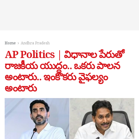
Home
Andhra Pradesh
AP Politics | విధానాల పేరుతో
రాజకీయ యుద్ధం.. ఒకరు పాలన
అంటారు.. ఇంకొకరు వైఫల్యం
అంటారు