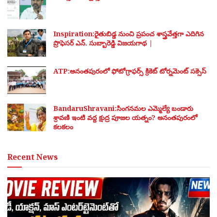
Inspiration:రైతుబిడ్డ నుంచి ప్రపంచ శాస్త్రవేత్తగా ఎదిగిన
ప్రొఫెసర్ ఎన్. సుబ్బారెడ్డి విజయగాథ |
ATP:అనంతపురంలో ఫోటోగ్రాఫర్స్ క్రికెట్ టోర్నమెంట్ సక్సెస్
BandaruShravani:సింగనమల ఎమ్మెల్యే బండారు
శ్రావణి ఇంటి వద్ద క్షుద్ర పూజల యత్నం? అనంతపురంలో
కలకలం
Recent News