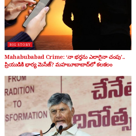
BIG STORY
Mahabubabad Crime: ‘నా భర్తను ఎలాగైనా చంపు’..
ప్రియుడికి భార్య మెసేజ్? మహబూబాబాద్‌లో కలకలం