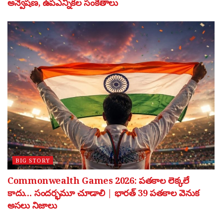
అన్వేషణ, ఉపఎన్నికల సంకేతాలు
BIG STORY
Commonwealth Games 2026: పతకాల లెక్కలే
కాదు… సందర్భమూ చూడాలి | భారత్ 39 పతకాల వెనుక
అసలు నిజాలు