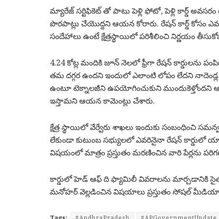
మ్యారేజ్ సర్టిఫికెట్ తో పాటు పెళ్లి ఫోటో, పెళ్లి కార్డ్ అవ
పొరపాట్లు చేయొద్దని ఆయన కోరారు. రేషన్ కార్డ్ కోసం ఎ
సందేహాలు ఉంటే క్షేత్రస్థాయిలో పరిశీలించి నిర్ణయం తీస
4.24 కోట్ల మందికి జూన్ నెలలో ఫ్రీగా రేషన్ కార్డులను 
తమ దగ్గర ఉందని ఇందులో ఎలాంటి లోపం లేదని నాదెండ్ల
ఉంటూ టెక్నాలజీని ఉపయోగించుకుని ముందుకెళ్తోందని ఆయన అన
ఇస్తామని ఆయన కామెంట్లు చేశారు.
క్షేత్ర స్థాయిలో వేర్వేరు శాఖలు ఇందుకు సంబంధించి స
లేకుండా కుటుంబ సభ్యులలో ఎవరినైనా రేషన్ కార్డులో యా
విషయంలో మాత్రం ప్రస్తుతం మరణించిన వారి పేర్లను పర
కార్డులో హెడ్ ఆఫ్ ది ఫ్యామిలీ వివరాలను మార్చడానికి స
మనోహర్ వెల్లడించిన విషయాలు ప్రస్తుతం సోషల్ మీడియా
Tags:
#AndhraPradesh
#APGovernmentUpdate