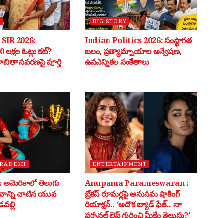
BIG STORY
SIR 2026:
Indian Politics 2026: సంస్థాగత
 లక్షల ఓట్లు కట్?
బలం, ప్రత్యామ్నాయాల అన్వేషణ,
 జాబితా సవరణపై పూర్తి
ఉపఎన్నికల సంకేతాలు
PRADESH
ENTERTAINMENT
అమెరికాలో తెలుగు
Anupama Parameswaran :
భవాన్ని చాటిన యువ
బ్రేకప్ రూమర్లపై అనుపమ షాకింగ్
వల్లి
రియాక్షన్.. ‘అదొక బ్యాడ్ ఫేజ్.. నా
పర్సనల్ లైఫ్ గురించి మీకేం తెలుసు?’