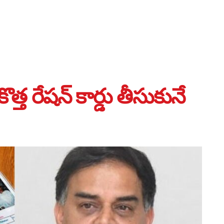
త రేషన్ కార్డు తీసుకునే