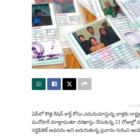
ADV
ఏపీలో కొత్త రేషన్ కార్డ్ కోసం ఎదురుచూస్తున్న వాళ్లకు రాష
మనోహర్ మాట్లాడుతూ దరఖాస్తు చేసుకున్న 21 రోజుల్లో పరిష
సర్టిఫికెట్ అవసరం అని జరుగుతున్న ప్రచారం గురించి ఆయ