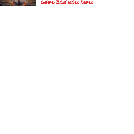
పతకాల వెనుక అసలు నిజాలు