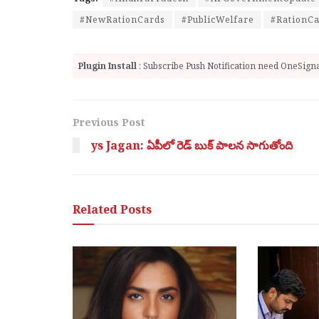
#NewRationCards
#PublicWelfare
#RationC
Plugin Install
: Subscribe Push Notification need OneSignal
Previous Post
ys Jagan: ఏపీలో రెడ్ బుక్ పాలన సాగుతోంది
Related
Posts