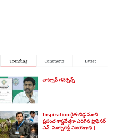
Trending
Comments
Latest
వాట్సాప్ గవర్నెన్స్
Inspiration:రైతుబిడ్డ నుంచి
ప్రపంచ శాస్త్రవేత్తగా ఎదిగిన ప్రొఫెసర్
ఎన్. సుబ్బారెడ్డి విజయగాథ |