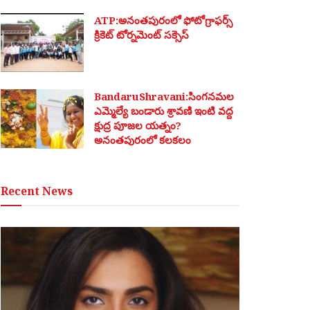
ATP:అనంతపురంలో ఫోటోగ్రాఫర్స్
క్రికెట్ టోర్నమెంట్ సక్సెస్
BandaruShravani:సింగనమల
ఎమ్మెల్యే బండారు శ్రావణి ఇంటి వద్ద
క్షుద్ర పూజల యత్నం?
అనంతపురంలో కలకలం
Recent News