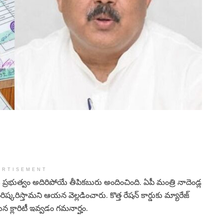
ERTISEMENT
్ట్ర ప్రభుత్వం అదిరిపోయే తీపికబురు అందించింది. ఏపీ మంత్రి నాదెండ్ల
్కరిస్తామని ఆయన వెల్లడించారు. కొత్త రేషన్ కార్డుకు మ్యారేజ్
న క్లారిటీ ఇవ్వడం గమనార్హం.