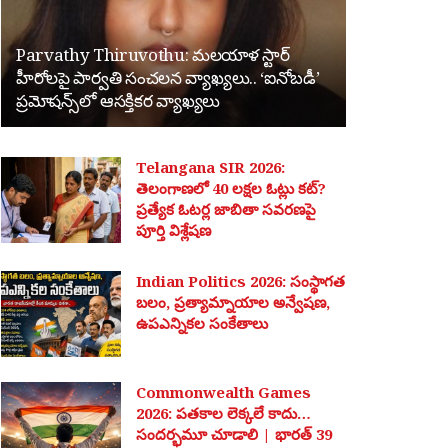
Parvathy Thiruvothu: మలయాళ స్టార్
హీరోలపై పార్వతి సంచలన వ్యాఖ్యలు.. ‘ఐనోబడీ’
ప్రమోషన్స్‌లో ఆసక్తికర వ్యాఖ్యలు
Telangana SIR 2026:
తెలంగాణలో 40 లక్షల ఓట్లు కట్?
ప్రత్యేక ఓటర్ల జాబితా సవరణపై
పూర్తి విశ్లేషణ
Indian Politics 2026: సంస్థాగత
బలం, ప్రత్యామ్నాయాల అన్వేషణ,
ఉపఎన్నికల సంకేతాలు
Commonwealth Games
2026: పతకాల లెక్కలే కాదు…
సందర్భమూ చూడాలి | భారత్ 39