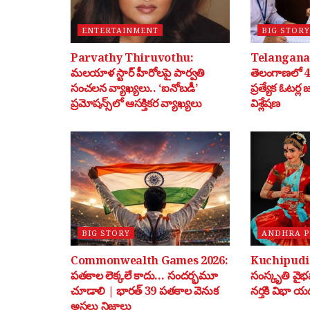
ENTERTAINMENT
BIG STORY
Parvathy Thiruvothu:
Telangana 
మలయాళ స్టార్ హీరోలపై పార్వతి
తెలంగాణలో 40
సంచలన వ్యాఖ్యలు.. ‘ఐనోబడీ’
ప్రత్యేక ఓటర్ల
ప్రమోషన్స్‌లో ఆసక్తికర వ్యాఖ్యలు
విశ్లేషణ
BIG STORY
ANDHRA 
Commonwealth Games 2026:
Kuchipudi: 
పతకాల లెక్కలే కాదు… సందర్భమూ
సంస్కృతి వై
చూడాలి | భారత్ 39 పతకాల వెనుక
నర్తకి విభా యడ
అసలు నిజాలు