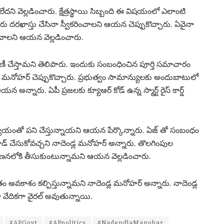
సరం లేదని వెల్లడించారు. క్షేత్రస్థాయి సిబ్బంది ఈ విషయంలో ఎలాంటి
వరు దరఖాస్తు చేసినా స్వీకరించాలని ఆయన చెప్పుకొచ్చారు. ఏవైనా
ుకోవాలని ఆయన వెల్లడించారు.
పంపిణీ చేస్తామని తెలిపారు. ఇందుకు సంబంధించిన పూర్తి సమాచారం
 మనోహర్ చెప్పుకొచ్చారు. ప్రభుత్వం సామాన్యులకు అందుబాటులో
్నారు. ఏపీ ప్రజలకు క్యూఆర్ కోడ్ ఉన్న స్మార్ట్ రైస్ కార్డ్
మన్వయంతో పని చేస్తున్నాయని ఆయన పేర్కొన్నారు. ఏజ్ తో సంబంధం
డ్ చేసుకోవచ్చని నాదెండ్ల మనోహర్ అన్నారు. తొలగింపుల
ిగణనలోకి తీసుకుంటున్నామని ఆయన వెల్లడించారు.
ైతం అవకాశం కల్పిస్తున్నామని నాదెండ్ల మనోహర్ అన్నారు. నాదెండ్ల
 వేదికగా వైరల్ అవుతున్నాయి.
#APGovt
#APpolitics
#NadendlaManohar