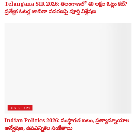
Telangana SIR 2026: తెలంగాణలో 40 లక్షల ఓట్లు కట్?
ప్రత్యేక ఓటర్ల జాబితా సవరణపై పూర్తి విశ్లేషణ
BIG STORY
Indian Politics 2026: సంస్థాగత బలం, ప్రత్యామ్నాయాల
అన్వేషణ, ఉపఎన్నికల సంకేతాలు