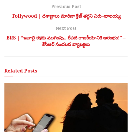
Previous Post
Tollywood | దశాబ్దాలు మారినా క్రేజ్ తగ్గని చిరు–బాలయ్య
Next Post
BRS | “ఇవాల్టి కథకు ముగింపు.. రేపటి రాజకీయానికి ఆరంభం!” –
కేసీఆర్ సంచలన వ్యాఖ్యలు
Related
Posts