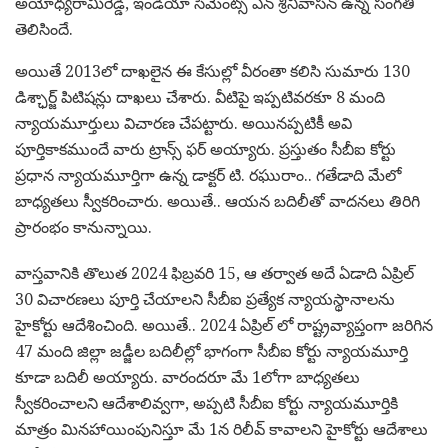
అయోధ్యరామిరెడ్డి, ఇండియా సిమెంట్స్ ఎన్ శ్రీనివాసన్ ఉన్న సంగతి
తెలిసిందే.
అయితే 2013లో దాఖలైన ఈ కేసుల్లో వీరంతా కలిసి సుమారు 130
డిశ్ఛార్జ్ పిటిషన్లు దాఖలు చేశారు. వీటిపై ఇప్పటివరకూ 8 మంది
న్యాయమూర్తులు విచారణ చేపట్టారు. అయినప్పటికీ అవి
పూర్తికాకముందే వారు ట్రాన్స్ ఫర్ అయ్యారు. ప్రస్తుతం సీబీఐ కోర్టు
ప్రధాన న్యాయమూర్తిగా ఉన్న డాక్టర్ టి. రఘురాం.. గతేడాది మేలో
బాధ్యతలు స్వీకరించారు. అయితే.. ఆయన బదిలీతో వాదనలు తిరిగి
ప్రారంభం కానున్నాయి.
వాస్తవానికి తొలుత 2024 ఫిబ్రవరి 15, ఆ తర్వాత అదే ఏడాది ఏప్రిల్
30 విచారణలు పూర్తి చేయాలని సీబీఐ ప్రత్యేక న్యాయస్థానాలను
హైకోర్టు ఆదేశించింది. అయితే.. 2024 ఏప్రిల్‌ లో రాష్ట్రవ్యాప్తంగా జరిగిన
47 మంది జిల్లా జడ్జీల బదిలీల్లో భాగంగా సీబీఐ కోర్టు న్యాయమూర్తి
కూడా బదిలీ అయ్యారు. వారందరూ మే 1లోగా బాధ్యతలు
స్వీకరించాలని ఆదేశాలివ్వగా, అప్పటి సీబీఐ కోర్టు న్యాయమూర్తికి
మాత్రం మినహాయింపునిస్తూ మే 1న రిలీవ్‌ కావాలని హైకోర్టు ఆదేశాలు