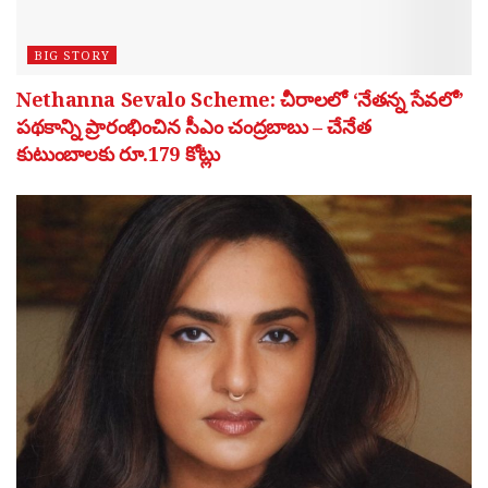
BIG STORY
Nethanna Sevalo Scheme: చీరాలలో ‘నేతన్న సేవలో’
పథకాన్ని ప్రారంభించిన సీఎం చంద్రబాబు – చేనేత
కుటుంబాలకు రూ.179 కోట్లు