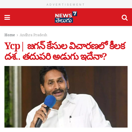
ADVERTISEMENT
Home
Andhra Pradesh
Ycp| జగన్ కేసుల విచారణలో కీలక
దశ.. తదుపరి అడుగు ఇదేనా?