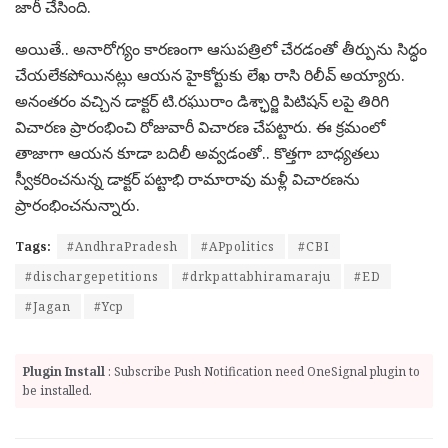
జారీ చేసింది.
అయితే.. అనారోగ్యం కారణంగా ఆసుపత్రిలో చేరడంతో తీర్పును సిద్ధం
చేయలేకపోయినట్లు ఆయన హైకోర్టుకు లేఖ రాసి రిలీవ్‌ అయ్యారు.
అనంతరం వచ్చిన డాక్టర్‌ టి.రఘురాం డిశ్ఛార్జి పిటిషన్‌ లపై తిరిగి
విచారణ ప్రారంభించి రోజువారీ విచారణ చేపట్టారు. ఈ క్రమంలో
తాజాగా ఆయన కూడా బదిలీ అవ్వడంతో.. కొత్తగా బాధ్యతలు
స్వీకరించనున్న డాక్టర్‌ పట్టాభి రామారావు మళ్లీ విచారణను
ప్రారంభించనున్నారు.
Tags:
#AndhraPradesh
#APpolitics
#CBI
#dischargepetitions
#drkpattabhiramaraju
#ED
#Jagan
#Ycp
Plugin Install
: Subscribe Push Notification need OneSignal plugin to
be installed.