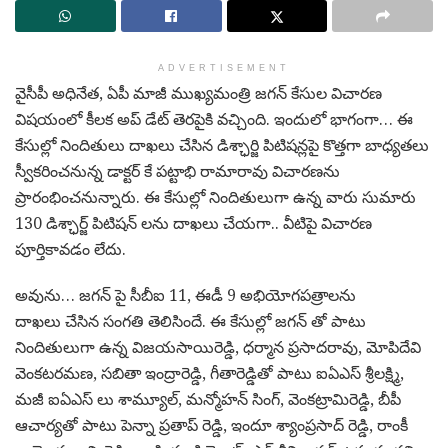
ADVERTISEMENT
వైసీపీ అధినేత, ఏపీ మాజీ ముఖ్యమంత్రి జగన్ కేసుల విచారణ
విషయంలో కీలక అప్ డేట్ తెరపైకి వచ్చింది. ఇందులో భాగంగా… ఈ
కేసుల్లో నిందితులు దాఖలు చేసిన డిశ్ఛార్జి పిటిషన్లపై కొత్తగా బాధ్యతలు
స్వీకరించనున్న డాక్టర్ కే పట్టాభి రామారావు విచారణను
ప్రారంభించనున్నారు. ఈ కేసుల్లో నిందితులుగా ఉన్న వారు సుమారు
130 డిశ్ఛార్జ్ పిటిషన్ లను దాఖలు చేయగా.. వీటిపై విచారణ
పూర్తికావడం లేదు.
అవును… జగన్ పై సీబీఐ 11, ఈడీ 9 అభియోగపత్రాలను
దాఖలు చేసిన సంగతి తెలిసిందే. ఈ కేసుల్లో జగన్ తో పాటు
నిందితులుగా ఉన్న విజయసాయిరెడ్డి, ధర్మాన ప్రసాదరావు, మోపిదేవి
వెంకటరమణ, సబితా ఇంద్రారెడ్డి, గీతారెడ్డితో పాటు ఐఏఎస్ శ్రీలక్ష్మి,
మజీ ఐఏఎస్ లు శామ్యూల్, మన్మోహన్ సింగ్, వెంకట్రామిరెడ్డి, బీపీ
ఆచార్యతో పాటు పెన్నా ప్రతాప్ రెడ్డి, ఇందూ శ్యాంప్రసాద్ రెడ్డి, రాంకీ