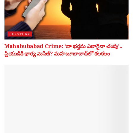
BIG STORY
Mahabubabad Crime: ‘నా భర్తను ఎలాగైనా చంపు’..
ప్రియుడికి భార్య మెసేజ్? మహబూబాబాద్‌లో కలకలం