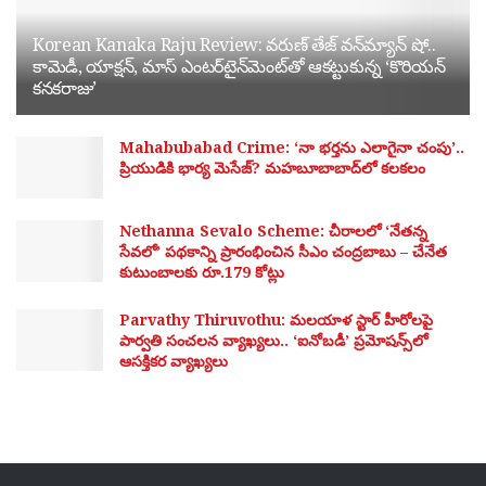
Korean Kanaka Raju Review: వరుణ్ తేజ్ వన్‌మ్యాన్ షో..
కామెడీ, యాక్షన్, మాస్ ఎంటర్‌టైన్‌మెంట్‌తో ఆకట్టుకున్న ‘కొరియన్
కనకరాజు’
Mahabubabad Crime: ‘నా భర్తను ఎలాగైనా చంపు’..
ప్రియుడికి భార్య మెసేజ్? మహబూబాబాద్‌లో కలకలం
Nethanna Sevalo Scheme: చీరాలలో ‘నేతన్న
సేవలో’ పథకాన్ని ప్రారంభించిన సీఎం చంద్రబాబు – చేనేత
కుటుంబాలకు రూ.179 కోట్లు
Parvathy Thiruvothu: మలయాళ స్టార్ హీరోలపై
పార్వతి సంచలన వ్యాఖ్యలు.. ‘ఐనోబడీ’ ప్రమోషన్స్‌లో
ఆసక్తికర వ్యాఖ్యలు