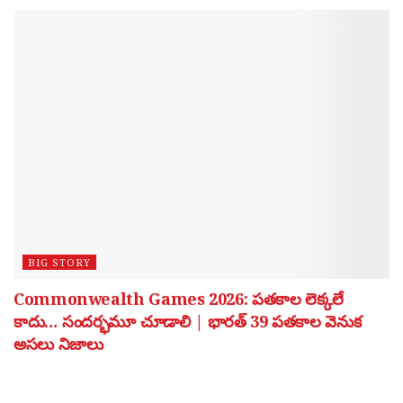
BIG STORY
Commonwealth Games 2026: పతకాల లెక్కలే
కాదు… సందర్భమూ చూడాలి | భారత్ 39 పతకాల వెనుక
అసలు నిజాలు