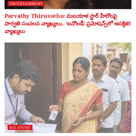
ENTERTAINMENT
Parvathy Thiruvothu: మలయాళ స్టార్ హీరోలపై
పార్వతి సంచలన వ్యాఖ్యలు.. ‘ఐనోబడీ’ ప్రమోషన్స్‌లో ఆసక్తికర
వ్యాఖ్యలు
BIG STORY