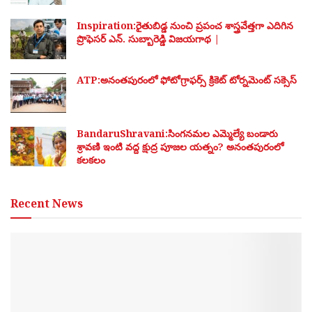
Inspiration:రైతుబిడ్డ నుంచి ప్రపంచ శాస్త్రవేత్తగా ఎదిగిన
ప్రొఫెసర్ ఎన్. సుబ్బారెడ్డి విజయగాథ |
ATP:అనంతపురంలో ఫోటోగ్రాఫర్స్ క్రికెట్ టోర్నమెంట్ సక్సెస్
BandaruShravani:సింగనమల ఎమ్మెల్యే బండారు
శ్రావణి ఇంటి వద్ద క్షుద్ర పూజల యత్నం? అనంతపురంలో
కలకలం
Recent News