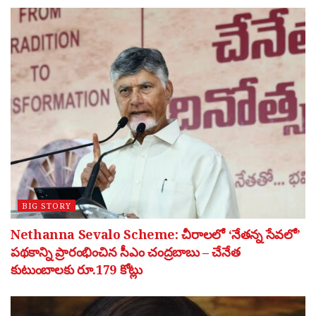
BIG STORY
Nethanna Sevalo Scheme: చీరాలలో ‘నేతన్న సేవలో’
పథకాన్ని ప్రారంభించిన సీఎం చంద్రబాబు – చేనేత
కుటుంబాలకు రూ.179 కోట్లు