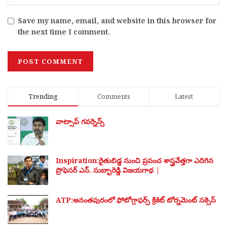
Save my name, email, and website in this browser for
the next time I comment.
Trending
Comments
Latest
వాట్సాప్ గవర్నెన్స్
Inspiration:రైతుబిడ్డ నుంచి ప్రపంచ శాస్త్రవేత్తగా ఎదిగిన
ప్రొఫెసర్ ఎన్. సుబ్బారెడ్డి విజయగాథ |
ATP:అనంతపురంలో ఫోటోగ్రాఫర్స్ క్రికెట్ టోర్నమెంట్ సక్సెస్