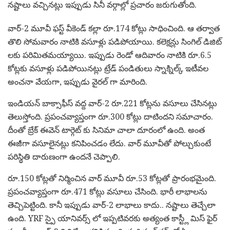
నష్టాలు వచ్చినట్లు ఇప్పుడు సినీ వర్గాల్లో ప్రచారం జరుగుతోంది.
వార్-2 మూవీ ఫస్ట్ వీకెండ్ కల్లా రూ.174 కోట్లు సాధించింది. ఆ తర్వాత
తొలి సోమవారం నాటికి వసూళ్లు పడిపోయాయి. కలెక్షన్లు సింగిల్ డిజిట్
లకు పరిమితమయ్యాయి. ఇప్పుడు రెండో ఆదివారం నాటికి రూ.6.5
కోట్లకు వసూళ్లు పడిపోయినట్లు ట్రేడ్ పండితులు స్నాక్నిల్క్ ఇటీవల
అంచనా వేయగా, ఇప్పుడు వైరల్ గా మారింది.
ఇండియన్ బాక్సాఫీస్ వద్ద వార్-2 రూ.221 కోట్లను వసూలు చేసినట్లు
తెలుస్తోంది. ప్రపంచవ్యాప్తంగా రూ.300 కోట్లు దాటిందని సమాచారం.
దీంతో బ్రేక్ ఈవెన్ టార్గెట్ కు సినిమా చాలా దూరంలో ఉంది. అంత
ఈజీగా వసూలైనట్లు కనిపించడం లేదు. వార్ మూవీతో పోల్చుకుంటే
పరిస్థితి దారుణంగా ఉందనే చెప్పాలి.
రూ.150 కోట్లతో నిర్మించిన వార్ మూవీ రూ.53 కోట్లతో ప్రారంభమైంది.
ప్రపంచవ్యాప్తంగా రూ.471 కోట్లు వసూలు చేసింది. భారీ లాభాలను
తెచ్చిపెట్టింది. కానీ ఇప్పుడు వార్-2 లాభాలు కాదు.. నష్టాలు తెచ్చేలా
ఉంది. YRF స్పై యానివర్స్ లో ఇప్పటివరకు అత్యంత కాస్ట్లీ మిస్ ఫైర్