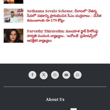
Nethanna Sevalo Scheme: చీరాలలో ‘నేతన్న
సేవలో’ పథకాన్ని ప్రారంభించిన సీఎం చంద్రబాబు – చేనేత
కుటుంబాలకు రూ.179 కోట్లు
Parvathy Thiruvothu: మలయాళ స్టార్ హీరోలపై
పార్వతి సంచలన వ్యాఖ్యలు.. ‘ఐనోబడీ’ ప్రమోషన్స్‌లో
ఆసక్తికర వ్యాఖ్యలు
About Us