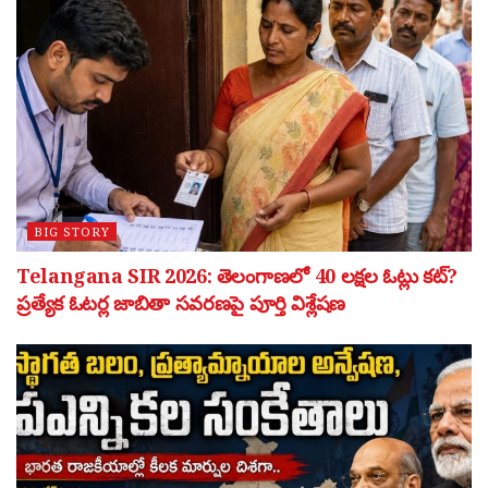
BIG STORY
Telangana SIR 2026: తెలంగాణలో 40 లక్షల ఓట్లు కట్?
ప్రత్యేక ఓటర్ల జాబితా సవరణపై పూర్తి విశ్లేషణ