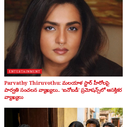
ENTERTAINMENT
Parvathy Thiruvothu: మలయాళ స్టార్ హీరోలపై
పార్వతి సంచలన వ్యాఖ్యలు.. ‘ఐనోబడీ’ ప్రమోషన్స్‌లో ఆసక్తికర
వ్యాఖ్యలు