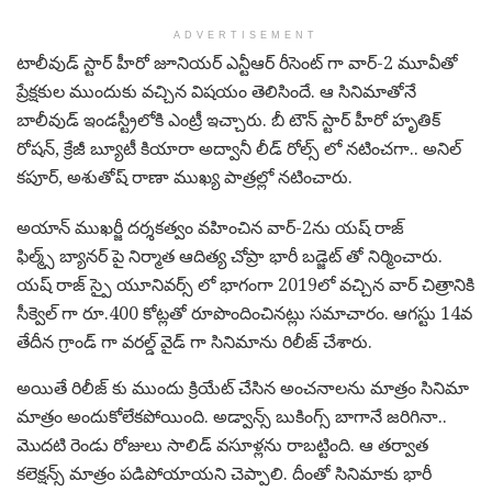
ADVERTISEMENT
టాలీవుడ్ స్టార్ హీరో జూనియర్ ఎన్టీఆర్ రీసెంట్ గా వార్-2 మూవీతో
ప్రేక్షకుల ముందుకు వచ్చిన విషయం తెలిసిందే. ఆ సినిమాతోనే
బాలీవుడ్ ఇండస్ట్రీలోకి ఎంట్రీ ఇచ్చారు. బీ టౌన్ స్టార్ హీరో హృతిక్
రోషన్, క్రేజీ బ్యూటీ కియారా అద్వానీ లీడ్ రోల్స్ లో నటించగా.. అనిల్
కపూర్, అశుతోష్ రాణా ముఖ్య పాత్రల్లో నటించారు.
అయాన్ ముఖర్జీ దర్శకత్వం వహించిన వార్-2ను యష్ రాజ్
ఫిల్మ్స్ బ్యానర్ పై నిర్మాత ఆదిత్య చోప్రా భారీ బడ్జెట్ తో నిర్మించారు.
యష్ రాజ్ స్పై యూనివర్స్ లో భాగంగా 2019లో వచ్చిన వార్ చిత్రానికి
సీక్వెల్ గా రూ.400 కోట్లతో రూపొందించినట్లు సమాచారం. ఆగస్టు 14వ
తేదీన గ్రాండ్ గా వరల్డ్ వైడ్ గా సినిమాను రిలీజ్ చేశారు.
అయితే రిలీజ్ కు ముందు క్రియేట్ చేసిన అంచనాలను మాత్రం సినిమా
మాత్రం అందుకోలేకపోయింది. అడ్వాన్స్ బుకింగ్స్ బాగానే జరిగినా..
మొదటి రెండు రోజులు సాలిడ్ వసూళ్లను రాబట్టింది. ఆ తర్వాత
కలెక్షన్స్ మాత్రం పడిపోయాయని చెప్పాలి. దీంతో సినిమాకు భారీ