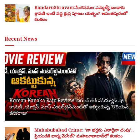
BandaruShravani:సింగనమల ఎమ్మెల్యే బండారు
శ్రావణి ఇంటి వద్ద క్షుద్ర పూజల యత్నం? అనంతపురంలో
కలకలం
Recent News
Korean Kanaka Raju Review: వరుణ్ తేజ్ వన్‌మ్యాన్ షో..
కామెడీ, యాక్షన్, మాస్ ఎంటర్‌టైన్‌మెంట్‌తో ఆకట్టుకున్న ‘కొరియన్
కనకరాజు’
Mahabubabad Crime: ‘నా భర్తను ఎలాగైనా చంపు’..
ప్రియుడికి భార్య మెసేజ్? మహబూబాబాద్‌లో కలకలం