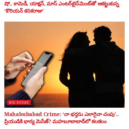
షో.. కామెడీ, యాక్షన్, మాస్ ఎంటర్‌టైన్‌మెంట్‌తో ఆకట్టుకున్న
‘కొరియన్ కనకరాజు’
BIG STORY
Mahabubabad Crime: ‘నా భర్తను ఎలాగైనా చంపు’..
ప్రియుడికి భార్య మెసేజ్? మహబూబాబాద్‌లో కలకలం