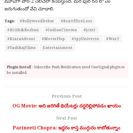
మూవీగా వార్-2 నిలిచేలా కనిపిస్తుంది. మరి ఫుల్ రన్ లో ఏం
జరుగుతుందో వేచి చూడాలి.
Tags:
#BollywoodDebut
#BoxOfficeLoss
#HrithikRoshan
#IndianCinema
#jrntr
#KiaraAdvani
#MovieFlop
#SpyUniverse
#War2
#YashRajFilms
Entertainment
Plugin Install
: Subscribe Push Notification need OneSignal plugin to
be installed.
Previous Post
OG Movie: అది జరిగితే థియేటర్లు దద్దరిల్లిపోవడం ఖాయం
Next Post
Parineeti Chopra: ఇద్దరం కాస్త ముగ్గురం కాబోతున్నాం