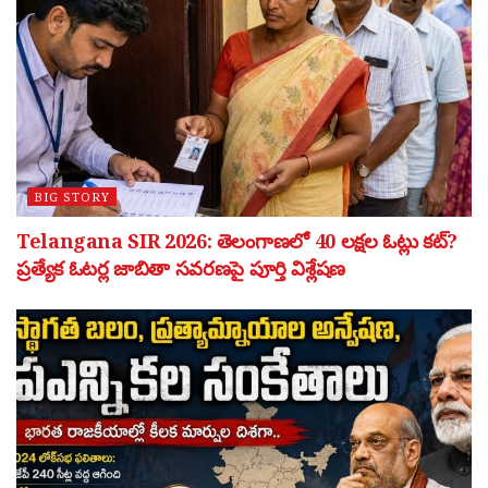
BIG STORY
Telangana SIR 2026: తెలంగాణలో 40 లక్షల ఓట్లు కట్?
ప్రత్యేక ఓటర్ల జాబితా సవరణపై పూర్తి విశ్లేషణ