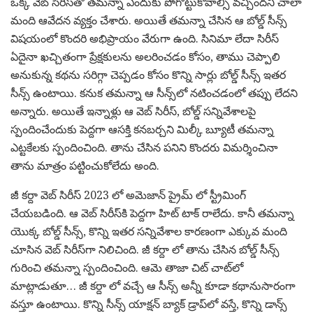
ఒక్క వెబ్‌ సిరీస్‌తో తమన్నా ఎందుకు పోగొట్టుకోవాల్సి వచ్చిందని చాలా
మంది ఆవేదన వ్యక్తం చేశారు. అయితే తమన్నా చేసిన ఆ బోల్డ్‌ సీన్స్
విషయంలో కొందరి అభిప్రాయం వేరుగా ఉంది. సినిమా లేదా సిరీస్‌
ఏదైనా ఖచ్చితంగా ప్రేక్షకులను అలరించడం కోసం, తాము చెప్పాలి
అనుకున్న కథను సరిగ్గా చెప్పడం కోసం కొన్ని సార్లు బోల్డ్‌ సీన్స్‌ ఇతర
సీన్స్ ఉంటాయి. కనుక తమన్నా ఆ సీన్స్‌లో నటించడంలో తప్పు లేదని
అన్నారు. అయితే ఇన్నాళ్లు ఆ వెబ్‌ సిరీస్‌, బోల్డ్‌ సన్నివేశాలపై
స్పందించేందుకు పెద్దగా ఆసక్తి కనబర్చని మిల్కీ బ్యూటీ తమన్నా
ఎట్టకేలకు స్పందించింది. తాను చేసిన పనిని కొందరు విమర్శించినా
తాను మాత్రం పట్టించుకోలేదు అంది.
జీ కర్దా వెబ్‌ సిరీస్‌ 2023 లో అమెజాన్‌ ప్రైమ్‌ లో స్ట్రీమింగ్‌
చేయబడింది. ఆ వెబ్‌ సిరీస్‌కి పెద్దగా హిట్‌ టాక్‌ రాలేదు. కానీ తమన్నా
యొక్క బోల్డ్‌ సీన్స్‌, కొన్ని ఇతర సన్నివేశాల కారణంగా ఎక్కువ మంది
చూసిన వెబ్‌ సిరీస్‌గా నిలిచింది. జీ కర్దా లో తాను చేసిన బోల్డ్‌ సీన్స్
గురించి తమన్నా స్పందించింది. ఆమె తాజా చిట్‌ చాట్‌లో
మాట్లాడుతూ… జీ కర్దా లో వచ్చే ఆ సీన్స్ అన్నీ కూడా కథానుసారంగా
వస్తూ ఉంటాయి. కొన్ని సీన్స్ యాక్షన్‌ బ్యాక్‌ డ్రాప్‌లో వస్తే, కొన్ని డాన్స్‌