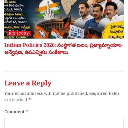
BIG STORY
Indian Politics 2026: సంస్థాగత బలం, ప్రత్యామ్నాయాల
అన్వేషణ, ఉపఎన్నికల సంకేతాలు
Leave a Reply
Your email address will not be published.
Required fields
are marked
*
Comment
*