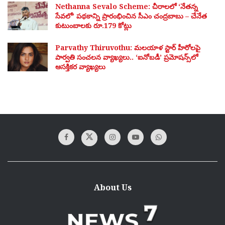
Nethanna Sevalo Scheme: చీరాలలో ‘నేతన్న
సేవలో’ పథకాన్ని ప్రారంభించిన సీఎం చంద్రబాబు – చేనేత
కుటుంబాలకు రూ.179 కోట్లు
Parvathy Thiruvothu: మలయాళ స్టార్ హీరోలపై
పార్వతి సంచలన వ్యాఖ్యలు.. ‘ఐనోబడీ’ ప్రమోషన్స్‌లో
ఆసక్తికర వ్యాఖ్యలు
About Us