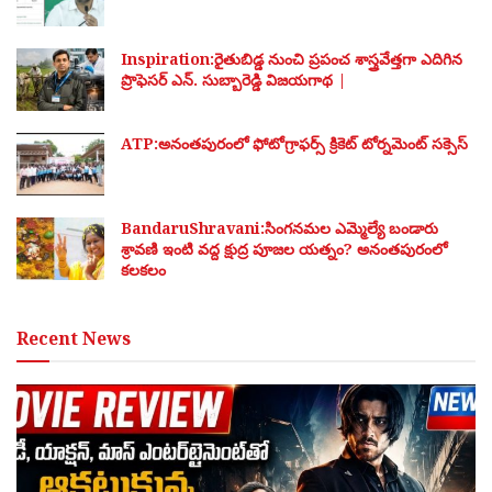
Inspiration:రైతుబిడ్డ నుంచి ప్రపంచ శాస్త్రవేత్తగా ఎదిగిన
ప్రొఫెసర్ ఎన్. సుబ్బారెడ్డి విజయగాథ |
ATP:అనంతపురంలో ఫోటోగ్రాఫర్స్ క్రికెట్ టోర్నమెంట్ సక్సెస్
BandaruShravani:సింగనమల ఎమ్మెల్యే బండారు
శ్రావణి ఇంటి వద్ద క్షుద్ర పూజల యత్నం? అనంతపురంలో
కలకలం
Recent News