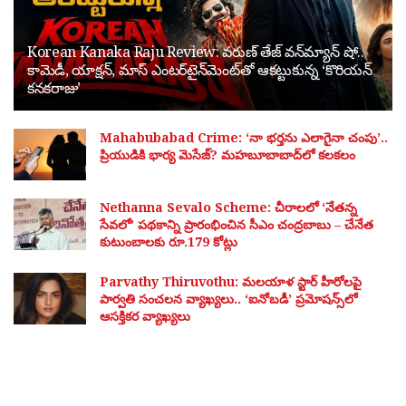
Korean Kanaka Raju Review: వరుణ్ తేజ్ వన్‌మ్యాన్ షో..
కామెడీ, యాక్షన్, మాస్ ఎంటర్‌టైన్‌మెంట్‌తో ఆకట్టుకున్న ‘కొరియన్
కనకరాజు’
Mahabubabad Crime: ‘నా భర్తను ఎలాగైనా చంపు’..
ప్రియుడికి భార్య మెసేజ్? మహబూబాబాద్‌లో కలకలం
Nethanna Sevalo Scheme: చీరాలలో ‘నేతన్న
సేవలో’ పథకాన్ని ప్రారంభించిన సీఎం చంద్రబాబు – చేనేత
కుటుంబాలకు రూ.179 కోట్లు
Parvathy Thiruvothu: మలయాళ స్టార్ హీరోలపై
పార్వతి సంచలన వ్యాఖ్యలు.. ‘ఐనోబడీ’ ప్రమోషన్స్‌లో
ఆసక్తికర వ్యాఖ్యలు