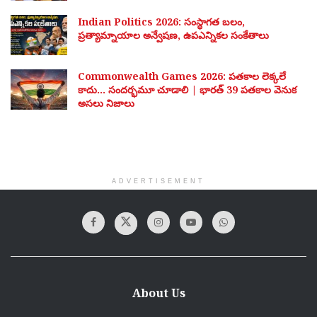
Indian Politics 2026: సంస్థాగత బలం,
ప్రత్యామ్నాయాల అన్వేషణ, ఉపఎన్నికల సంకేతాలు
Commonwealth Games 2026: పతకాల లెక్కలే
కాదు… సందర్భమూ చూడాలి | భారత్ 39 పతకాల వెనుక
అసలు నిజాలు
ADVERTISEMENT
About Us