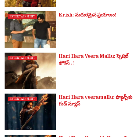
Krish: మధురమైన ప్రయాణం!
ENTERTAINMENT
Hari Hara Veera Mallu: స్పెషల్
ENTERTAINMENT
ఫోకస్..!
Hari Hara veeramallu: ఫ్యాన్స్‌కు
ENTERTAINMENT
గుడ్ న్యూస్