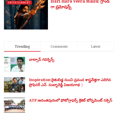
Hari Hara Veera Mallu: గ్రాండ్
ENTERTAINMENT
గా ప్ర‌మోష‌న్స్
Trending
Comments
Latest
వాట్సాప్ గవర్నెన్స్
Inspiration:రైతుబిడ్డ నుంచి ప్రపంచ శాస్త్రవేత్తగా ఎదిగిన
ప్రొఫెసర్ ఎన్. సుబ్బారెడ్డి విజయగాథ |
ATP:అనంతపురంలో ఫోటోగ్రాఫర్స్ క్రికెట్ టోర్నమెంట్ సక్సెస్