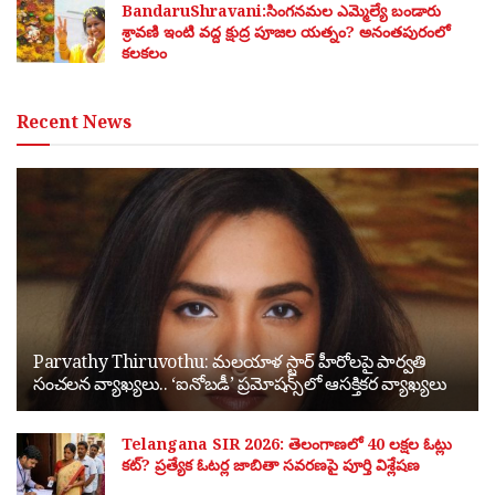
BandaruShravani:సింగనమల ఎమ్మెల్యే బండారు
శ్రావణి ఇంటి వద్ద క్షుద్ర పూజల యత్నం? అనంతపురంలో
కలకలం
Recent News
Parvathy Thiruvothu: మలయాళ స్టార్ హీరోలపై పార్వతి
సంచలన వ్యాఖ్యలు.. ‘ఐనోబడీ’ ప్రమోషన్స్‌లో ఆసక్తికర వ్యాఖ్యలు
Telangana SIR 2026: తెలంగాణలో 40 లక్షల ఓట్లు
కట్? ప్రత్యేక ఓటర్ల జాబితా సవరణపై పూర్తి విశ్లేషణ