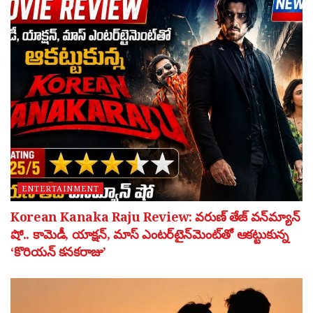
ENTERTAINMENT
Korean Kanaka Raju Review: వరుణ్ తేజ్ వన్‌మ్యాన్
షో.. కామెడీ, యాక్షన్, మాస్ ఎంటర్‌టైన్‌మెంట్‌తో ఆకట్టుకున్న
‘కొరియన్ కనకరాజు’