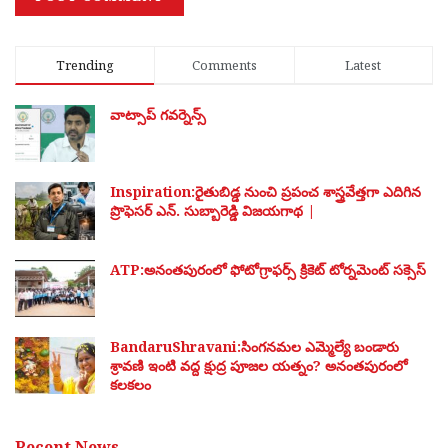
Trending
Comments
Latest
వాట్సాప్ గవర్నెన్స్
Inspiration:రైతుబిడ్డ నుంచి ప్రపంచ శాస్త్రవేత్తగా ఎదిగిన
ప్రొఫెసర్ ఎన్. సుబ్బారెడ్డి విజయగాథ |
ATP:అనంతపురంలో ఫోటోగ్రాఫర్స్ క్రికెట్ టోర్నమెంట్ సక్సెస్
BandaruShravani:సింగనమల ఎమ్మెల్యే బండారు
శ్రావణి ఇంటి వద్ద క్షుద్ర పూజల యత్నం? అనంతపురంలో
కలకలం
Recent News