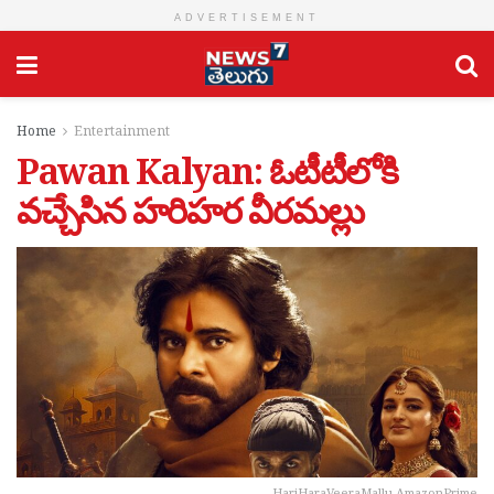
ADVERTISEMENT
Home
Entertainment
Pawan Kalyan: ఓటీటీలోకి
వచ్చేసిన హరిహర వీరమల్లు
HariHaraVeeraMallu AmazonPrime