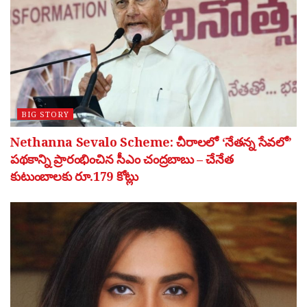
BIG STORY
Nethanna Sevalo Scheme: చీరాలలో ‘నేతన్న సేవలో’
పథకాన్ని ప్రారంభించిన సీఎం చంద్రబాబు – చేనేత
కుటుంబాలకు రూ.179 కోట్లు