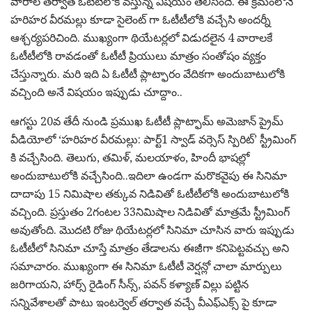
వారాల తర్వాత ఓటీటీలోకి వస్తున్న విషయం తెలిసిందే. ఈ క్రమంలోనే
హరిహర వీరమల్లు కూడా సైలెంట్ గా ఓటీటీలోకి వచ్చేసి అందర్నీ
ఆశ్చర్యపరిచింది. ముఖ్యంగా థియేటర్లలో విడుదలైన 4 వారాలకే
ఓటీటీలోకి రావడంతో ఓటీటీ ప్రియులు మాత్రం సంతోషం వ్యక్తం
చేస్తున్నారు. మరి ఇది ఏ ఓటీటీ ప్లాట్ఫారం వేదికగా అందుబాటులోకి
వచ్చింది అనే విషయం ఇప్పుడు చూద్దాం..
ఆగస్టు 20వ తేదీ నుండి ప్రముఖ ఓటీటీ ప్లాట్ఫామ్ అమెజాన్ ప్రైమ్
వీడియోలో ‘హరిహర వీరమల్లు: పార్ట్1 స్వాడ్ వర్సెస్ స్పిరిట్’ స్ట్రీమింగ్
కి వచ్చేసింది. తెలుగు, తమిళ్, మలయాళం, హిందీ భాషల్లో
అందుబాటులోకి వచ్చేసింది..ఇదిలా ఉండగా మరొకవైపు ఈ సినిమా
దాదాపు 15 నిమిషాల తక్కువ నిడివితో ఓటీటీలోకి అందుబాటులోకి
వచ్చింది. ప్రస్తుతం 2గంటల 33నిమిషాల నిడివితో మాత్రమే స్ట్రీమింగ్
అవుతోంది. మొదటి రోజు థియేటర్లలో సినిమా చూసిన వారు ఇప్పుడు
ఓటీటీలో సినిమా చూస్తే మాత్రం తేడాలను ఈజీగా కనిపెట్టవచ్చు అని
సమాచారం. ముఖ్యంగా ఈ సినిమా ఓటీటీ వెర్షన్లో చాలా మార్పులు
జరిగాయని, హార్స్ రైడింగ్ సీన్స్, పవన్ కళ్యాణ్ విల్లు పట్టిన
సన్నివేశాలతో పాటు ఇంటర్వెల్ తర్వాత వచ్చే వీఎఫ్ఎక్స్ పై కూడా