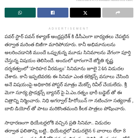
ADVERTISEMENT
పవర్ స్టార్ పవన్ కళ్యాణ్ ఆంధ్రప్రదేశ్ కి డీసీఎంగా బాధ్యతలు చేపట్టిన
తర్వాత మరింత బిజీగా మారిపోయారు. కానీ అభిమానులను
అలరించడానికి ముందే ఒప్పుకున్న మూడు సినిమాలను వేగంగా పూర్తి
చేస్తున్న విషయం తెలిసిందే. అందులో భాగంగానే జ్యోతి కృష్ణ
దర్శకత్వంలో ‘హరిహర వీరమల్లు’ సినిమాను జూలై 24న విడుదల
చేశారు. కానీ ఇప్పటివరకు ఈ సినిమా ఎంత కలెక్షన్స్ వసూలు చేసింది
అనే విషయంపై అధికారిక పోస్టర్ మాత్రం మేకర్స్ రివీల్ చేయలేదు. శ్రీ
మెగా సూర్య ప్రొడక్షన్స్ బ్యానర్ పై ఏ.ఎం.రత్నం భారీ బడ్జెట్ తో ఈ
చిత్రాన్ని నిర్మించారు. నిధి అగర్వాల్ హీరోయిన్ గా నటించగా సత్యరాజ్ ,
బాబి డియోల్ తో పాటు మరికొంతమంది కీలక పాత్రలు పోషించారు.
సాధారణంగా థియేటర్లలోకి వచ్చిన ప్రతి సినిమా.. విడుదల
తర్వాత ఫలితాన్ని బట్టి.. థియేటర్లలో విడుదలైన 6 వారాలు లేదా 8