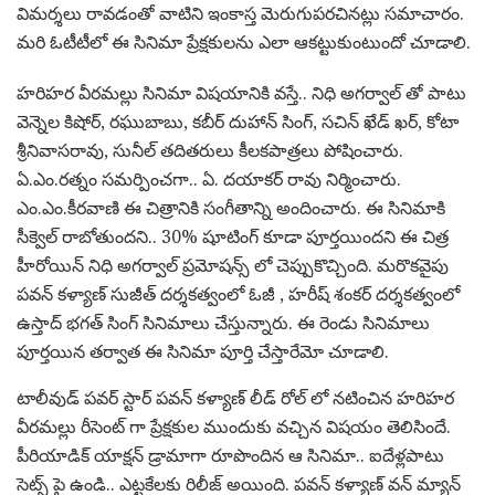
విమర్శలు రావడంతో వాటిని ఇంకాస్త మెరుగుపరచినట్లు సమాచారం.
మరి ఓటీటీలో ఈ సినిమా ప్రేక్షకులను ఎలా ఆకట్టుకుంటుందో చూడాలి.
హరిహర వీరమల్లు సినిమా విషయానికి వస్తే.. నిధి అగర్వాల్ తో పాటు
వెన్నెల కిషోర్, రఘుబాబు, కబీర్ దుహాన్ సింగ్, సచిన్ ఖేడ్ ఖర్, కోటా
శ్రీనివాసరావు, సునీల్ తదితరులు కీలకపాత్రలు పోషించారు.
ఏ.ఎం.రత్నం సమర్పించగా.. ఏ. దయాకర్ రావు నిర్మించారు.
ఎం.ఎం.కీరవాణి ఈ చిత్రానికి సంగీతాన్ని అందించారు. ఈ సినిమాకి
సీక్వెల్ రాబోతుందని.. 30% షూటింగ్ కూడా పూర్తయిందని ఈ చిత్ర
హీరోయిన్ నిధి అగర్వాల్ ప్రమోషన్స్ లో చెప్పుకొచ్చింది. మరొకవైపు
పవన్ కళ్యాణ్ సుజీత్ దర్శకత్వంలో ఓజీ , హరీష్ శంకర్ దర్శకత్వంలో
ఉస్తాద్ భగత్ సింగ్ సినిమాలు చేస్తున్నారు. ఈ రెండు సినిమాలు
పూర్తయిన తర్వాత ఈ సినిమా పూర్తి చేస్తారేమో చూడాలి.
టాలీవుడ్ పవర్ స్టార్ పవన్ కళ్యాణ్ లీడ్ రోల్ లో నటించిన హరిహర
వీరమల్లు రీసెంట్ గా ప్రేక్షకుల ముందుకు వచ్చిన విషయం తెలిసిందే.
పీరియాడిక్ యాక్షన్ డ్రామాగా రూపొందిన ఆ సినిమా.. ఐదేళ్లపాటు
సెట్స్ పై ఉండి.. ఎట్టకేలకు రిలీజ్ అయింది. పవన్ కళ్యాణ్ వన్ మ్యాన్