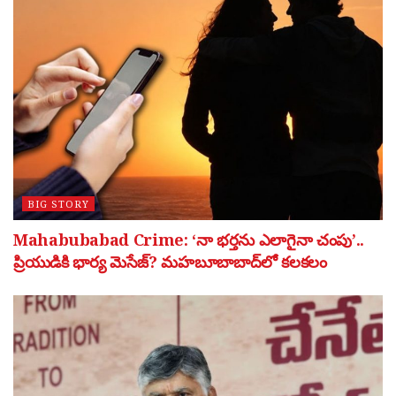
BIG STORY
Mahabubabad Crime: ‘నా భర్తను ఎలాగైనా చంపు’..
ప్రియుడికి భార్య మెసేజ్? మహబూబాబాద్‌లో కలకలం