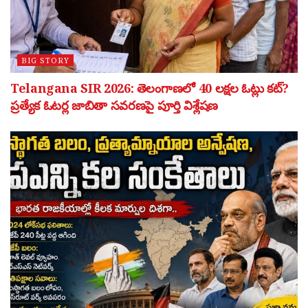
BIG STORY
Telangana SIR 2026: తెలంగాణలో 40 లక్షల ఓట్లు కట్?
ప్రత్యేక ఓటర్ల జాబితా సవరణపై పూర్తి విశ్లేషణ