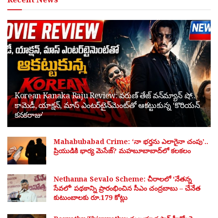
Korean Kanaka Raju Review: వరుణ్ తేజ్ వన్‌మ్యాన్ షో..
కామెడీ, యాక్షన్, మాస్ ఎంటర్‌టైన్‌మెంట్‌తో ఆకట్టుకున్న ‘కొరియన్
కనకరాజు’
Mahabubabad Crime: ‘నా భర్తను ఎలాగైనా చంపు’..
ప్రియుడికి భార్య మెసేజ్? మహబూబాబాద్‌లో కలకలం
Nethanna Sevalo Scheme: చీరాలలో ‘నేతన్న
సేవలో’ పథకాన్ని ప్రారంభించిన సీఎం చంద్రబాబు – చేనేత
కుటుంబాలకు రూ.179 కోట్లు