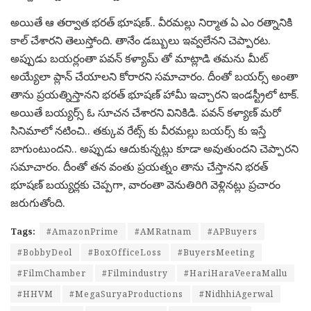
అయితే ఆ తర్వాత భరత్ భూషణ్.. వీరమల్లు నిర్మాత ఏ ఎం రత్నానికి
కాల్ చేశారని తెలుస్తోంది. తానేం డబ్బులు ఇవ్వలేనని చెప్పారట.
అప్పుడు బయర్లంతా పవన్ కళ్యామ్ తో మాట్లాడి తమను మీట్
అయ్యేలా ప్లాన్ చేయాలని కోరారని సమాచారం. దీంతో బయర్స్ అంతా
తాను ప్రయత్నిస్తానని భరత్ భూషణ్ హామీ ఇచ్చారని ఇండస్ట్రీలో టాక్.
అయితే బయ్యర్స్ ఓ సూచన చేశారని వినికిడి. పవన్ కళ్యాణ్ మరో
సినిమాలో నటించి.. తక్కువ రేట్స్ కు వీరమల్లు బయర్స్ కు ఇస్తే
బాగుంటుందని.. అప్పుడు ఆదుకున్నట్లు కూడా అవుతుందని చెప్పారని
సమాచారం. దీంతో తన వంతు ప్రయత్నం తాను చేస్తానని భరత్
భూషణ్ బయ్యర్లకు చెప్పగా, వారంతా వెనుతిరిగి వెళ్లినట్లు ప్రచారం
జరుగుతోంది.
Tags:
#AmazonPrime
#AMRatnam
#APBuyers
#BobbyDeol
#BoxOfficeLoss
#BuyersMeeting
#FilmChamber
#Filmindustry
#HariHaraVeeraMallu
#HHVM
#MegaSuryaProductions
#NidhhiAgerwal