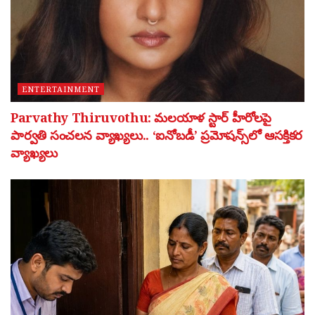
ENTERTAINMENT
Parvathy Thiruvothu: మలయాళ స్టార్ హీరోలపై
పార్వతి సంచలన వ్యాఖ్యలు.. ‘ఐనోబడీ’ ప్రమోషన్స్‌లో ఆసక్తికర
వ్యాఖ్యలు