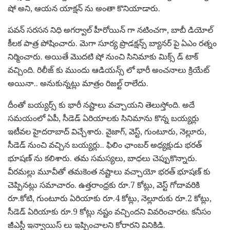
షో అని, ఆయన యాక్షన్ ను అంతా కొనియాడారు.
పవన్ సరసన నిధి అగర్వాల్ హీరోయిన్ గా నటించగా, బాబీ డియోల్
కీలక పాత్ర పోషించారు. మెగా సూర్య ప్రొడక్షన్స్ బ్యానర్ పై ఏఎం రత్నం
నిర్మించారు. అయితే మొదటి షో నుంచి సినిమాకు మిక్స్ డ్ టాక్
వచ్చింది. రిలీజ్ కు ముందు ఆడియన్స్ లో భారీ అంచనాలు క్రియేట్
అయినా.. అనుకున్నట్లు మాత్రం రిజల్ట్ రాలేదు.
దీంతో బయ్యర్స్ కు భారీ నష్టాలు వచ్చాయని తెలుస్తోంది. అదే
సమయంలో ఏపీ, సీడెడ్ ఏరియాలకు సినిమాను కొన్న బయ్యర్లు
ఇటీవల హైదరాబాద్ విచ్చేశారు. వైజాగ్, వెస్ట్, గుంటూరు, నెల్లూరు,
సీడెడ్ నుంచి వచ్చిన బయ్యర్లు.. ఫిలిం ఛాంబర్ అధ్యక్షుడు భరత్
భూషణ్ ను కలిశారు. తమ సమస్యలు, బాధలు చెప్పుకొన్నారు.
వీరమల్లు మూవీతో తమకెంత నష్టాలు వచ్చాయో భరత్ భూషణ్ కు
చెప్పినట్లు సమాచారం. ఉత్తరాంధ్రకు రూ.7 కోట్లు, వెస్ట్ గోదావరికి
రూ.కోటి, గుంటూరు ఏరియాకు రూ.4 కోట్లు, నెల్లూరుకు రూ.2 కోట్లు,
సీడెడ్ ఏరియాకు రూ.9 కోట్లు నష్టం వచ్చిందని వివరించారట. కనీసం
జీఎస్టీ ఇన్వాయిస్ లు ఇప్పించాలని కోరారని వినికిడి.