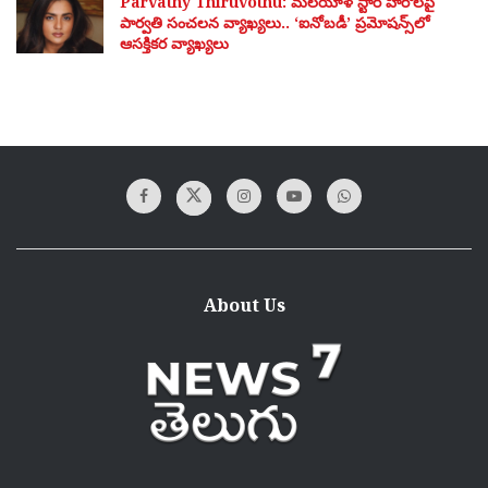
Parvathy Thiruvothu: మలయాళ స్టార్ హీరోలపై
పార్వతి సంచలన వ్యాఖ్యలు.. ‘ఐనోబడీ’ ప్రమోషన్స్‌లో
ఆసక్తికర వ్యాఖ్యలు
About Us