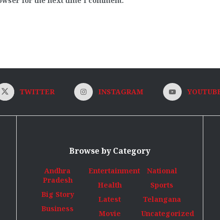
owser for the next time I comment.
TWITTER
INSTAGRAM
YOUTUB
Browse by Category
Andhra
Entertainment
National
Pradesh
Health
Sports
Big Story
Latest
Telangana
Business
Movie
Uncategorized