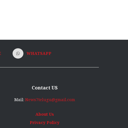
E
WHATSAPP
Contact US
Mail:
News7telugu@gmail.com
About Us
Privacy Policy