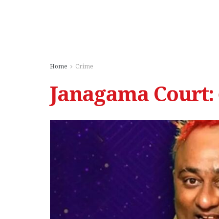
Home
Crime
Janagama Court: లో