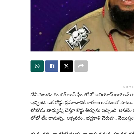
ADV
టీవీ నటుడు కం బిగ్ బాస్ ఫేం లోబో అలియాస్ ఖయుమ్ కు జ
ఇచ్చింది. ఒక రోడ్డు ప్రమాదానికి కారణం కావటంతో పాట
లోబోను బాధ్యుడ్ని చేస్తూ కోర్టు తీర్పును ఇచ్చింది. అ
లోబో టీం రామప్ప.. లక్నవరం.. భద్రకాళి చెరువు.. వేయిస