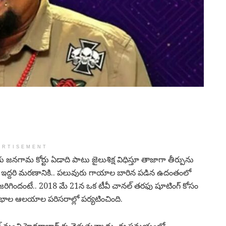
ERTISEMENT
నగామ కోర్టు ఏడాది పాటు జైలుశిక్ష విధిస్తూ తాజాగా తీర్పును
ు.. ఇద్దరి మరణానికి.. పలువురు గాయాల బారిన పడిన ఉదంతంలో
సలేం జరిగిందంటే.. 2018 మే 21న ఒక టీవీ చానల్ తరఫు షూటింగ్ కోసం
్తంభాల ఆలయాల పరిసరాల్లో పర్యటించింది.