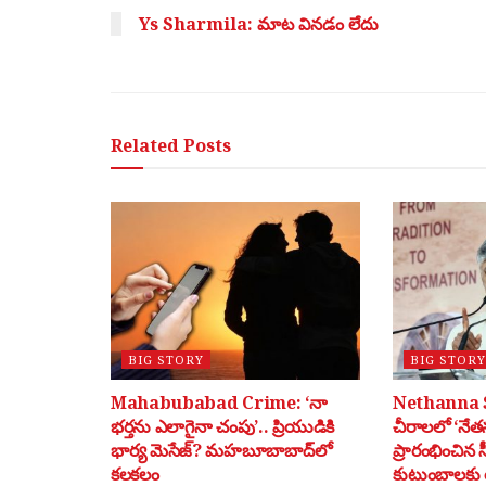
Ys Sharmila: మాట వినడం లేదు
Related
Posts
BIG STORY
BIG STORY
Mahabubabad Crime: ‘నా
Nethanna 
భర్తను ఎలాగైనా చంపు’.. ప్రియుడికి
చీరాలలో ‘నేతన
భార్య మెసేజ్? మహబూబాబాద్‌లో
ప్రారంభించిన 
కలకలం
కుటుంబాలకు ర