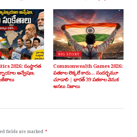
BIG STORY
tics 2026: సంస్థాగత
Commonwealth Games 2026:
మ్నాయాల అన్వేషణ,
పతకాల లెక్కలే కాదు… సందర్భమూ
ంకేతాలు
చూడాలి | భారత్ 39 పతకాల వెనుక
అసలు నిజాలు
ed fields are marked
*