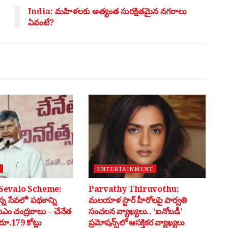
India: మహిళలకు అత్యంత సురక్షితమైన నగరాలు
ఏవంటే?
ENTERTAINMENT
Sevalo Scheme:
Parvathy Thiruvothu:
్న సేవలో’ పథకాన్ని
మలయాళ స్టార్ హీరోలపై పార్వతి
సీఎం చంద్రబాబు – చేనేత
సంచలన వ్యాఖ్యలు.. ‘ఐనోబడీ’
ూ.179 కోట్లు
ప్రమోషన్స్‌లో ఆసక్తికర వ్యాఖ్యలు