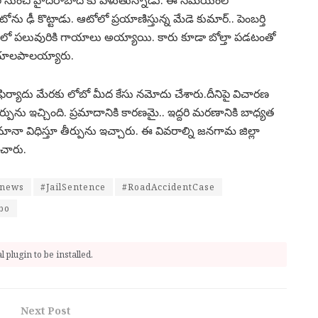
 నుంచి హైదరాబాద్ కు వెళుతున్నాడు. ఈ సమయంలో
 ఢీ కొట్టాడు. ఆటోలో ప్రయాణిస్తున్న మేడె కుమార్.. పెంబర్తి
ో పలువురికి గాయాలు అయ్యాయి. కారు కూడా బోల్తా పడటంతో
గాయాలపాలయ్యారు.
ిర్యాదు మేరకు లోబో మీద కేసు నమోదు చేశారు.దీనిపై విచారణ
్పును ఇచ్చింది. ప్రమాదానికి కారణమై.. ఇద్దరి మరణానికి బాధ్యత
నా విధిస్తూ తీర్పును ఇచ్చారు. ఈ వివరాల్ని జనగామ జిల్లా
ించారు.
enews
#JailSentence
#RoadAccidentCase
bo
 plugin to be installed.
Next Post