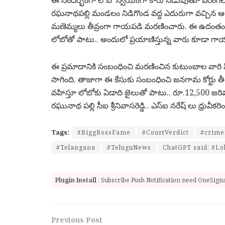
ఈ సందర్భంగా లోబో స్వయంగా కారు నడుపుతూ వరంగల్
రఘనాథపల్లి మండలం నిడిగొండ వద్ద ఎదురుగా వచ్చిన ఆటోను
మణెమ్మలు తీవ్రంగా గాయపడి మరణించారు. ఈ ఉదంతంల
లోబోతో పాటు.. అందులో ప్రయాణిస్తున్న వారు కూడా 
ఈ ప్రమాదానికి సంబంధించి మరణించిన కుటుంబాల వారి ఫ
సాగింది. తాజాగా ఈ కేసుకు సంబంధించి జనగామ కోర్టు తీర
వహిస్తూ లోబోకు ఏడాది జైలుతో పాటు.. రూ.12,500 జరిమా
రఘునాథ పల్లి సీఐ శ్రీనివాసరెడ్డి.. ఎస్ఐ నరేష్ లు ధ్రువీకర
Tags:
#BiggBossFame
#CourtVerdict
#crim
#Telangana
#TeluguNews
ChatGPT said: #Lo
Plugin Install
: Subscribe Push Notification need OneSignal
Previous Post