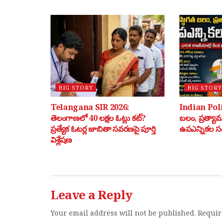
BIG STORY
BIG STORY
Telangana SIR 2026:
Indian Poli
తెలంగాణలో 40 లక్షల ఓట్లు కట్?
బలం, ప్రత్యా
ప్రత్యేక ఓటర్ల జాబితా సవరణపై పూర్తి
ఉపఎన్నికల స
విశ్లేషణ
Leave a Reply
Your email address will not be published.
Requir