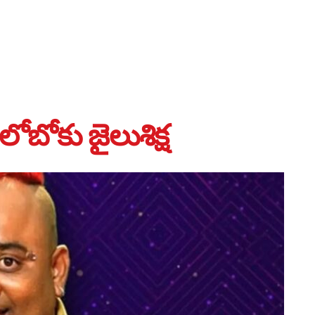
బోకు జైలుశిక్ష