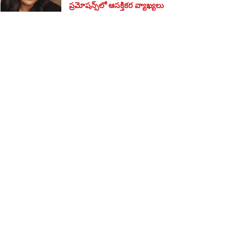
ప్రమోషన్స్‌లో ఆసక్తికర వ్యాఖ్యలు