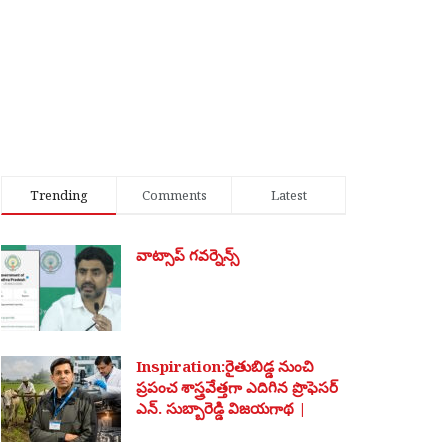
Trending
Comments
Latest
వాట్సాప్ గవర్నెన్స్
Inspiration:రైతుబిడ్డ నుంచి
ప్రపంచ శాస్త్రవేత్తగా ఎదిగిన ప్రొఫెసర్
ఎన్. సుబ్బారెడ్డి విజయగాథ |