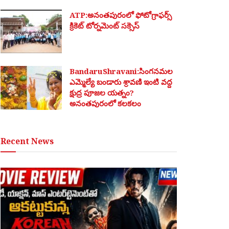
ATP:అనంతపురంలో ఫోటోగ్రాఫర్స్
క్రికెట్ టోర్నమెంట్ సక్సెస్
BandaruShravani:సింగనమల
ఎమ్మెల్యే బండారు శ్రావణి ఇంటి వద్ద
క్షుద్ర పూజల యత్నం?
అనంతపురంలో కలకలం
Recent News