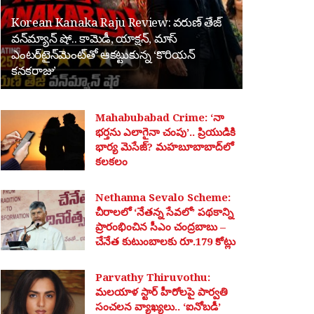
Korean Kanaka Raju Review: వరుణ్ తేజ్
వన్‌మ్యాన్ షో.. కామెడీ, యాక్షన్, మాస్
ఎంటర్‌టైన్‌మెంట్‌తో ఆకట్టుకున్న ‘కొరియన్
కనకరాజు’
Mahabubabad Crime: ‘నా
భర్తను ఎలాగైనా చంపు’.. ప్రియుడికి
భార్య మెసేజ్? మహబూబాబాద్‌లో
కలకలం
Nethanna Sevalo Scheme:
చీరాలలో ‘నేతన్న సేవలో’ పథకాన్ని
ప్రారంభించిన సీఎం చంద్రబాబు –
చేనేత కుటుంబాలకు రూ.179 కోట్లు
Parvathy Thiruvothu:
మలయాళ స్టార్ హీరోలపై పార్వతి
సంచలన వ్యాఖ్యలు.. ‘ఐనోబడీ’