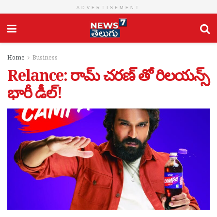
ADVERTISEMENT
Home
Business
Relance: రామ్ చరణ్ తో రిలయన్స్
భారీ డీల్!