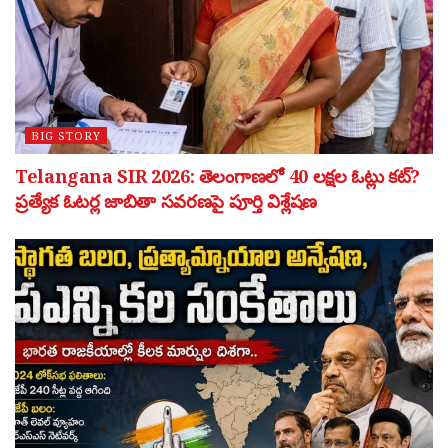
BIG STORY
Telangana SIR 2026: తెలంగాణలో 40 లక్షల ఓట్లు కట్?
ప్రత్యేక ఓటర్ల జాబితా సవరణపై పూర్తి విశ్లేషణ