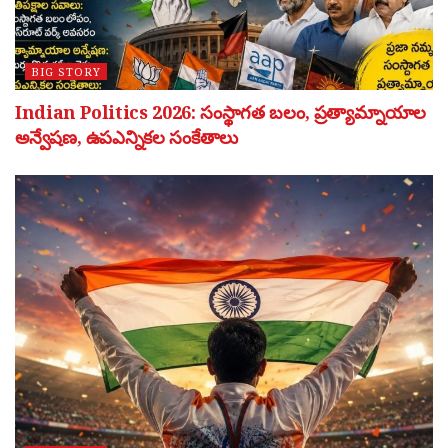
BIG STORY
Indian Politics 2026: సంస్థాగత బలం, ప్రత్యామ్నాయాల
అన్వేషణ, ఉపఎన్నికల సంకేతాలు