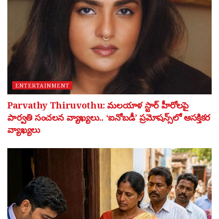
ENTERTAINMENT
Parvathy Thiruvothu: మలయాళ స్టార్ హీరోలపై
పార్వతి సంచలన వ్యాఖ్యలు.. ‘ఐనోబడీ’ ప్రమోషన్స్‌లో ఆసక్తికర
వ్యాఖ్యలు