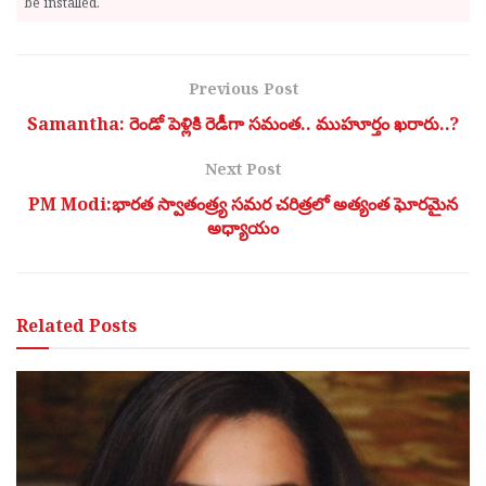
be installed.
Previous Post
Samantha: రెండో పెళ్లికి రెడీగా సమంత.. ముహూర్తం ఖరారు..?
Next Post
PM Modi:భారత స్వాతంత్ర్య సమర చరిత్రలో అత్యంత ఘోరమైన
అధ్యాయం
Related
Posts