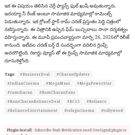
ఇక ఈ విషయం తెలిసిన చెర్రీ ఫ్యాన్స్ ఫుల్ ఖుషీ అవుతున్నారు.
ఇదయ్యా నీ రేంజ్ అంటూ సామాజిక మాధ్యమాల్లో కామెంట్స్
పెడుతున్నారు. ఇక గ్లోబల్ స్టార్ రామ్ చరణ్ ప్రస్తుతం పెద్ది చిత్రంలో
నటిస్తున్నారు. ఈ చిత్రానికి ఉప్పెన ఫేమ్ బుచ్చిబాబు సానా దర్శకత్వం
వహిస్తున్నారు. ఈ మూవీ ప్రపంచవ్యాప్తంగా మార్చి 26, 2026లో రిలీజ్
కానుంది. ఇటీవల చరణ్ బర్త్ డే సందర్భంగా వదిలిన గ్లింప్స్
అదరగొట్టింది. రికార్డు వ్యూస్ తో ఈ గ్లింప్స్ సామాజిక మాధ్యమాల్లో
దూసుకెళ్తోంది.
Tags:
#BusinessDeal
#CharanUpdates
#IndianCinema
#MegaMass
#MegaPowerStar
#ramcharan
#RamCharanFans
#RamCharanRelianceDeal
#RC15
#Reliance
#RelianceEntertainment
#telugucinema
#tollywood
Plugin Install
: Subscribe Push Notification need OneSignal plugin to