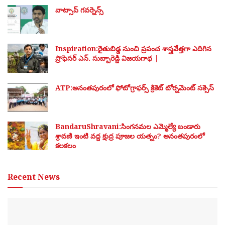
వాట్సాప్ గవర్నెన్స్
Inspiration:రైతుబిడ్డ నుంచి ప్రపంచ శాస్త్రవేత్తగా ఎదిగిన
ప్రొఫెసర్ ఎన్. సుబ్బారెడ్డి విజయగాథ |
ATP:అనంతపురంలో ఫోటోగ్రాఫర్స్ క్రికెట్ టోర్నమెంట్ సక్సెస్
BandaruShravani:సింగనమల ఎమ్మెల్యే బండారు
శ్రావణి ఇంటి వద్ద క్షుద్ర పూజల యత్నం? అనంతపురంలో
కలకలం
Recent News