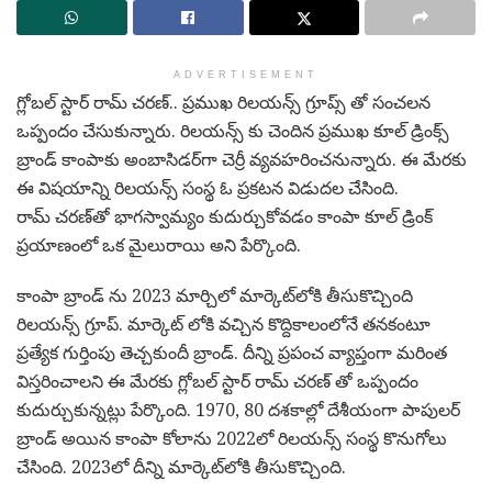
ADVERTISEMENT
గ్లోబల్ స్టార్ రామ్ చరణ్.. ప్రముఖ రిలయన్స్‌ గ్రూప్స్ తో సంచలన
ఒప్పందం చేసుకున్నారు. రిలయన్స్ కు చెందిన ప్రముఖ కూల్ డ్రింక్స్
బ్రాండ్ కాంపాకు అంబాసిడర్‌గా చెర్రీ వ్యవహరించనున్నారు. ఈ మేరకు
ఈ విషయాన్ని రిలయన్స్‌ సంస్థ ఓ ప్రకటన విడుదల చేసింది.
రామ్ చరణ్‌తో భాగస్వామ్యం కుదుర్చుకోవడం కాంపా కూల్ డ్రింక్
ప్రయాణంలో ఒక మైలురాయి అని పేర్కొంది.
కాంపా బ్రాండ్ ను 2023 మార్చిలో మార్కెట్‌లోకి తీసుకొచ్చింది
రిలయన్స్ గ్రూప్. మార్కెట్ లోకి వచ్చిన కొద్దికాలంలోనే తనకంటూ
ప్రత్యేక గుర్తింపు తెచ్చకుందీ బ్రాండ్. దీన్ని ప్రపంచ వ్యాప్తంగా మరింత
విస్తరించాలని ఈ మేరకు గ్లోబల్ స్టార్ రామ్ చరణ్ తో ఒప్పందం
కుదుర్చుకున్నట్లు పేర్కొంది. 1970, 80 దశకాల్లో దేశీయంగా పాపులర్‌
బ్రాండ్ అయిన కాంపా కోలాను 2022లో రిలయన్స్‌ సంస్థ కొనుగోలు
చేసింది. 2023లో దీన్ని మార్కెట్‌లోకి తీసుకొచ్చింది.