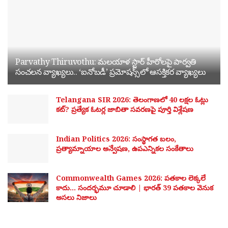
Parvathy Thiruvothu: మలయాళ స్టార్ హీరోలపై పార్వతి
సంచలన వ్యాఖ్యలు.. ‘ఐనోబడీ’ ప్రమోషన్స్‌లో ఆసక్తికర వ్యాఖ్యలు
Telangana SIR 2026: తెలంగాణలో 40 లక్షల ఓట్లు
కట్? ప్రత్యేక ఓటర్ల జాబితా సవరణపై పూర్తి విశ్లేషణ
Indian Politics 2026: సంస్థాగత బలం,
ప్రత్యామ్నాయాల అన్వేషణ, ఉపఎన్నికల సంకేతాలు
Commonwealth Games 2026: పతకాల లెక్కలే
కాదు… సందర్భమూ చూడాలి | భారత్ 39 పతకాల వెనుక
అసలు నిజాలు