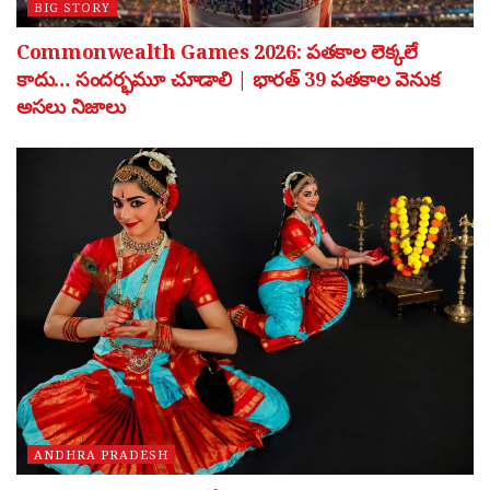
BIG STORY
Commonwealth Games 2026: పతకాల లెక్కలే
కాదు… సందర్భమూ చూడాలి | భారత్ 39 పతకాల వెనుక
అసలు నిజాలు
ANDHRA PRADESH