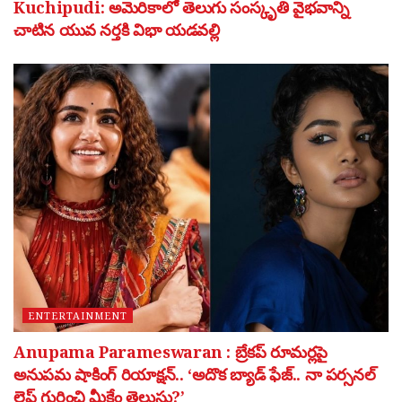
Kuchipudi: అమెరికాలో తెలుగు సంస్కృతి వైభవాన్ని
చాటిన యువ నర్తకి విభా యడవల్లి
ENTERTAINMENT
Anupama Parameswaran : బ్రేకప్ రూమర్లపై
అనుపమ షాకింగ్ రియాక్షన్.. ‘అదొక బ్యాడ్ ఫేజ్.. నా పర్సనల్
లైఫ్ గురించి మీకేం తెలుసు?’