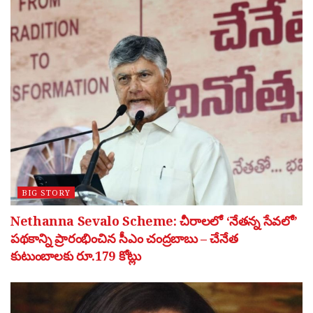
BIG STORY
Nethanna Sevalo Scheme: చీరాలలో ‘నేతన్న సేవలో’
పథకాన్ని ప్రారంభించిన సీఎం చంద్రబాబు – చేనేత
కుటుంబాలకు రూ.179 కోట్లు