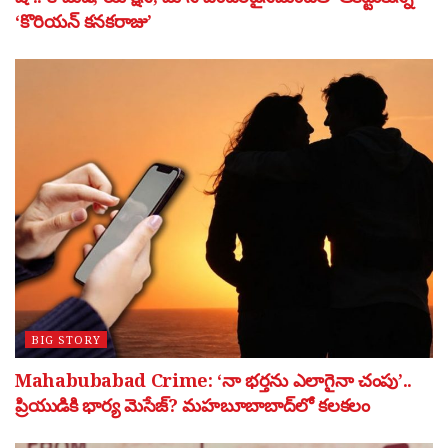
‘కొరియన్ కనకరాజు’
BIG STORY
Mahabubabad Crime: ‘నా భర్తను ఎలాగైనా చంపు’..
ప్రియుడికి భార్య మెసేజ్? మహబూబాబాద్‌లో కలకలం