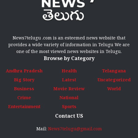
News7telugu .com is an esteemed news website that
provides a wide variety of information in Telugu We are
one of the most viewed news websites in Telugu.
Browse by Category
Andhra Pradesh
Health
Telangana
Big Story
Latest
Uncategorized
Business
Movie Review
World
Crime
National
Entertainment
Sports
Contact US
Mail:
News7telugu@gmail.com