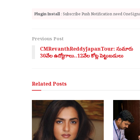
Plugin Install
: Subscribe Push Notification need OneSignal
Previous Post
CMRevanthReddyJapanTour: సుమారు
30వేల ఉద్యోగాలు..12వేల కోట్ల పెట్టుబడులు
Related
Posts