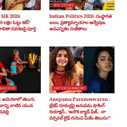
BIG STORY
SIR 2026:
Indian Politics 2026: సంస్థాగత
 లక్షల ఓట్లు కట్?
బలం, ప్రత్యామ్నాయాల అన్వేషణ,
 జాబితా సవరణపై పూర్తి
ఉపఎన్నికల సంకేతాలు
PRADESH
ENTERTAINMENT
అమెరికాలో తెలుగు
Anupama Parameswaran :
భవాన్ని చాటిన యువ
బ్రేకప్ రూమర్లపై అనుపమ షాకింగ్
వల్లి
రియాక్షన్.. ‘అదొక బ్యాడ్ ఫేజ్.. నా
పర్సనల్ లైఫ్ గురించి మీకేం తెలుసు?’