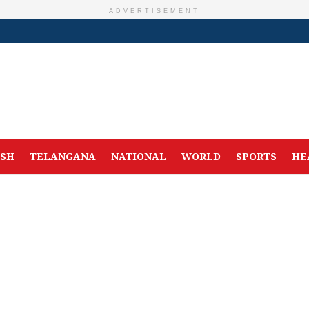
ADVERTISEMENT
ESH
TELANGANA
NATIONAL
WORLD
SPORTS
HE