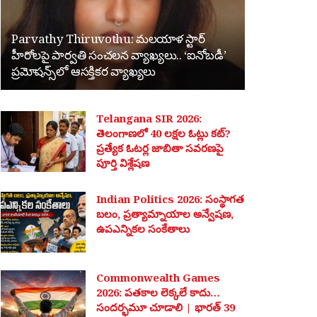
Parvathy Thiruvothu: మలయాళ స్టార్
హీరోలపై పార్వతి సంచలన వ్యాఖ్యలు.. ‘ఐనోబడీ’
ప్రమోషన్స్‌లో ఆసక్తికర వ్యాఖ్యలు
Telangana SIR 2026:
తెలంగాణలో 40 లక్షల ఓట్లు కట్?
ప్రత్యేక ఓటర్ల జాబితా సవరణపై
పూర్తి విశ్లేషణ
Indian Politics 2026: సంస్థాగత
బలం, ప్రత్యామ్నాయాల అన్వేషణ,
ఉపఎన్నికల సంకేతాలు
Commonwealth Games
2026: పతకాల లెక్కలే కాదు…
సందర్భమూ చూడాలి | భారత్ 39