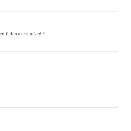
ed fields are marked
*