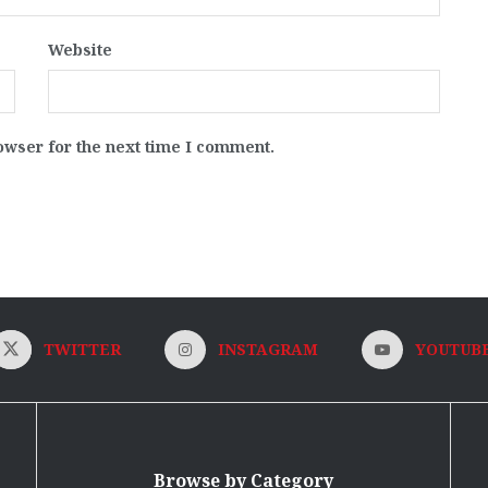
Website
owser for the next time I comment.
TWITTER
INSTAGRAM
YOUTUB
Browse by Category