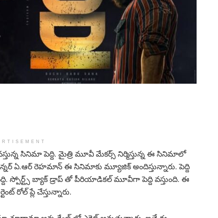
ERTISEMENT
తున్న సినిమా పెద్ది. మైత్రి మూవీ మేకర్స్ నిర్మిస్తున్న ఈ సినిమాలో
న్నర్ ఏ.ఆర్ రెహమాన్ ఈ సినిమాకు మ్యూజిక్ అందిస్తున్నారు. పెద్ది
్ది. స్పోర్ట్స్ బ్యాక్ డ్రాప్ తో పీరియాడికల్ మూవీగా పెద్ది వస్తుంది. ఈ
్ రోల్ ప్లే చేస్తున్నారు.