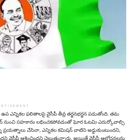
ERTISEMENT
ీ ఉప ఎన్నికల ఫలితాలపై వైసీపీ తీవ్ర తర్జనభర్జన పడుతోంది. తమ
మిషన్ నుంచి సహకారం లభించకపోవడంతో ఘోర ఓటమి ఎదుర్కోవాల్సి
న్ని ప్రయత్నాలు చేసినా, ఎన్నికల కమిషన్ వాటిని అడ్డుకుంటుందని,
 వైసీపీ ఆశించిందని చెబుతున్నారు. అయితే వైసీసీ ఆలోచనలను