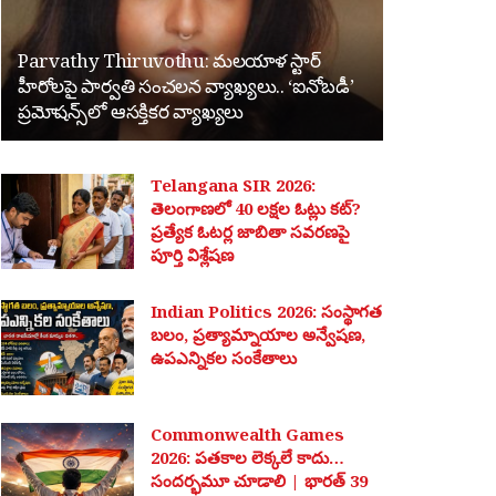
Parvathy Thiruvothu: మలయాళ స్టార్
హీరోలపై పార్వతి సంచలన వ్యాఖ్యలు.. ‘ఐనోబడీ’
ప్రమోషన్స్‌లో ఆసక్తికర వ్యాఖ్యలు
Telangana SIR 2026:
తెలంగాణలో 40 లక్షల ఓట్లు కట్?
ప్రత్యేక ఓటర్ల జాబితా సవరణపై
పూర్తి విశ్లేషణ
Indian Politics 2026: సంస్థాగత
బలం, ప్రత్యామ్నాయాల అన్వేషణ,
ఉపఎన్నికల సంకేతాలు
Commonwealth Games
2026: పతకాల లెక్కలే కాదు…
సందర్భమూ చూడాలి | భారత్ 39