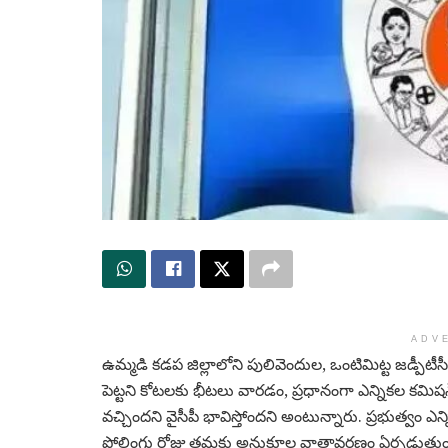
ADV
ఉమ్మడి కడప జిల్లాలోని పులివెందుల, ఒంటిమిట్ట జడ్పీటీస
పెట్టని కోటలకు భీటలు వారడం, ప్రధానంగా ఎన్నికల క
వచ్చిందని వైసీపీ భావిస్తోందని అంటున్నారు. ప్రభుత్వం ఎ
పోలింగు రోజు తమకు అనుకూల వాతావరణం ఏర్పడుతుందని