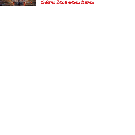
పతకాల వెనుక అసలు నిజాలు