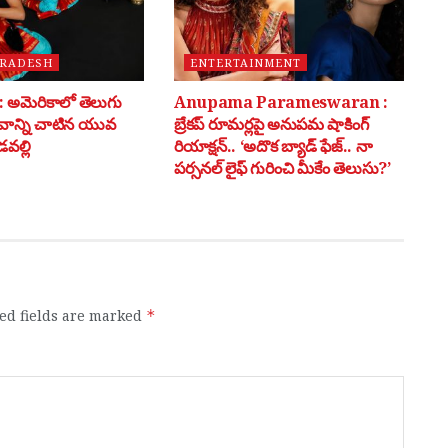
PRADESH
ENTERTAINMENT
అమెరికాలో తెలుగు
Anupama Parameswaran :
భవాన్ని చాటిన యువ
బ్రేకప్ రూమర్లపై అనుపమ షాకింగ్
వల్లి
రియాక్షన్.. ‘అదొక బ్యాడ్ ఫేజ్.. నా
పర్సనల్ లైఫ్ గురించి మీకేం తెలుసు?’
ed fields are marked
*