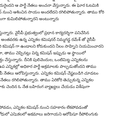
ఎదురైందని ఆ పార్టీ నేతలు అంచనా వేస్తున్నారు. ఈ ఘోర ఓటమికి
షన్ నుంచి ఆశించిన సాయం అందలేదని రగిలిపోతున్నారు. తాము కోరి
ంగా కుమిలిపోతున్నారని అంటున్నారు
ున్నారు. వైసీపీ ప్రభుత్వంలో ప్రధాన కార్యదర్శిగా పనిచేసిన
 అంతవరకు ఉన్న ఎన్నికల కమిషనర్ నిమ్మగడ్డ రమేశ్ తో వైసీపీ
కారి కమిషన్ గా ఉండాలని కోరుకుందని నీలం సాహ్నిని నియమించారని
 తాము చెప్పినట్లు విన్న కమిషన్ ఇప్పుడు ఆ స్థాయిలో
 చేస్తున్నారు. దీనికి పులివెందుల, ఒంటిమిట్ట ఎన్నికలను
ప ఎన్నికల్లో అధికార పార్టీ అక్రమాలకు పాల్పడుతోందని తాము
పీ నేతలు ఆరోపిస్తున్నారు. ఎన్నికల కమిషన్ చేష్టలుడిగి చూడటం
 నేతలు రగిలిపోతున్నారు. తాము ఏరికోరి తెచ్చుకున్న ఎన్నికల
్లాకు చెందిన ఓ నేత బహిరంగ వ్యాఖ్యలు చేయడం విశేషంగా
మారిపోవడం, ఎన్నికల కమిషన్ నుంచి సహకారం లేకపోవడంతో
కోర్టులో ఎన్నికలలో అక్రమాలు జరిగాయని ఆరోపిస్తూ రీపోలింగుకు