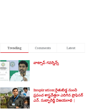
Trending
Comments
Latest
వాట్సాప్ గవర్నెన్స్
Inspiration:రైతుబిడ్డ నుంచి
ప్రపంచ శాస్త్రవేత్తగా ఎదిగిన ప్రొఫెసర్
ఎన్. సుబ్బారెడ్డి విజయగాథ |