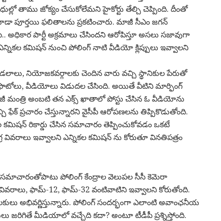
ల్లో తాము జోక్యం చేసుకోలేమని హైకోర్టు తేల్చి చెప్పింది. దీంతో
్ కూడా పూర్తయి ఫలితాలను ప్రకటించారు. మాజీ సీఎం జగన్
ీ.. అధికార పార్టీ అక్రమాలు చేసిందని ఆరోపిస్తూ అసలు సజావుగా
ికల కమిషన్ నుంచి పోలింగ్ నాటి వీడియో క్లిప్పులు ఇవ్వాలని
మండలాలు, నియోజకవర్గాలకు చెందిన వారు వచ్చి స్థానికుల పేరుతో
్ని ఫొటోలు, వీడియోలు విడుదల చేసింది. అయితే వీటిని మార్ఫింగ్
జీ మంత్రి అంబటి తన ఎక్స్ ఖాతాలో పోస్టు చేసిన ఓ వీడియోను
్చి ఫేక్ ప్రచారం చేస్తున్నారని వైసీపీ ఆరోపణలను తిప్పికొడుతోంది.
ల కమిషన్ రికార్డు చేసిన సమాచారం తెప్పించుకోవడం ఒకటే
్ర వివరాలు ఇవ్వాలని ఎన్నికల కమిషన్ ను కోరుతూ వినతిపత్రం
 సమాచారంతోపాటు పోలింగ్ కేంద్రాల వెలుపల సీసీ కెమెరా
్ల వివరాలు, ఫామ్-12, ఫామ్-32 వంటివాటిని ఇవ్వాలని కోరుతోంది.
ీలకులు అభివర్ణిస్తున్నారు. పోలింగ్ సందర్భంగా ఎలాంటి అవాంఛనీయ
రిగితే మీడియాలో వచ్చేది కదా? అంటూ టీడీపీ ప్రశ్నిస్తోంది.