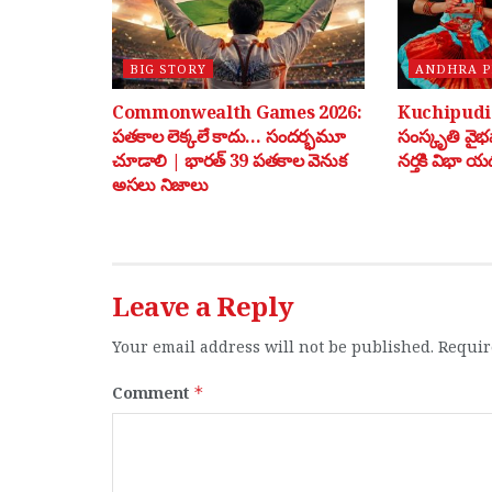
BIG STORY
ANDHRA 
Commonwealth Games 2026:
Kuchipudi: 
పతకాల లెక్కలే కాదు… సందర్భమూ
సంస్కృతి వై
చూడాలి | భారత్ 39 పతకాల వెనుక
నర్తకి విభా యడ
అసలు నిజాలు
Leave a Reply
Your email address will not be published.
Requir
Comment
*