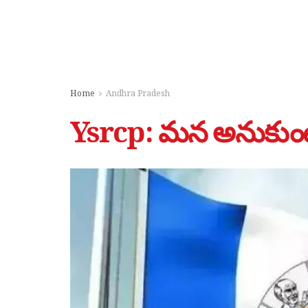
Home
Andhra Pradesh
Ysrcp: మన అనుకుం