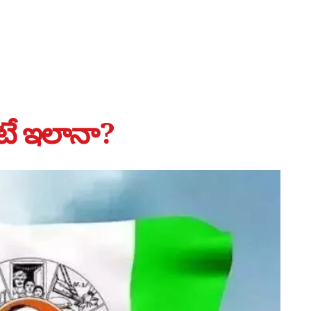
టే ఇలానా?