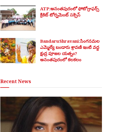
ATP:అనంతపురంలో ఫోటోగ్రాఫర్స్
క్రికెట్ టోర్నమెంట్ సక్సెస్
BandaruShravani:సింగనమల
ఎమ్మెల్యే బండారు శ్రావణి ఇంటి వద్ద
క్షుద్ర పూజల యత్నం?
అనంతపురంలో కలకలం
Recent News