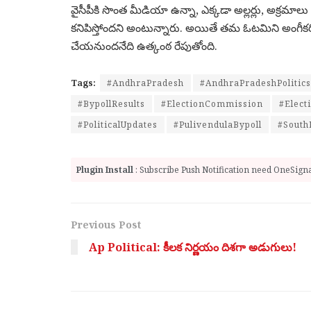
వైసీపీకి సొంత మీడియా ఉన్నా, ఎక్కడా అల్లర్లు, అక్రమాలు 
కనిపిస్తోందని అంటున్నారు. అయితే తమ ఓటమిని అంగీకరి
చేయనుందనేది ఉత్కంఠ రేపుతోంది.
Tags:
#AndhraPradesh
#AndhraPradeshPolitics
#BypollResults
#ElectionCommission
#Elect
#PoliticalUpdates
#PulivendulaBypoll
#SouthI
Plugin Install
: Subscribe Push Notification need OneSignal
Previous Post
Ap Political: కీలక నిర్ణయం దిశగా అడుగులు!