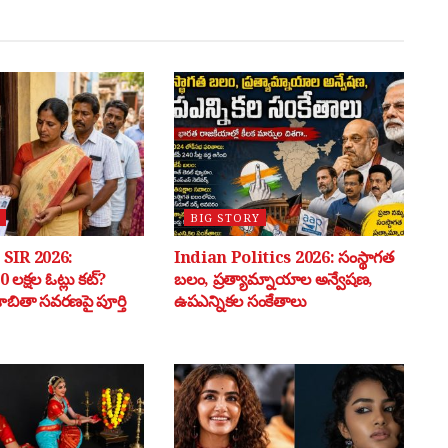
BIG STORY
SIR 2026:
Indian Politics 2026: సంస్థాగత
 లక్షల ఓట్లు కట్?
బలం, ప్రత్యామ్నాయాల అన్వేషణ,
 జాబితా సవరణపై పూర్తి
ఉపఎన్నికల సంకేతాలు