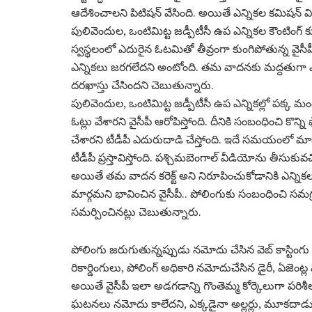
ఆదేశించాలని పిటిషన్ వేసింది. అయితే ఎన్నికల కమిషన్ విధు
పులివెందుల, ఒంటిమిట్ట జడ్పీటీసీ ఉప ఎన్నికల కౌంటింగ
స్వస్థలంలో ఎదురైన ఓటమితో తీవ్రంగా కుంగిపోతున్న వైసీప
ఎన్నికలు జరగలేదని అంటోంది. తమ వాదనకు మద్దతుగా ఎన్న
దరఖాస్తు చేసిందని చెబుతున్నారు.
పులివెందుల, ఒంటిమిట్ట జడ్పీటీసీ ఉప ఎన్నికల్లో పక్క 
ఓట్లు వేశారని వైసీపీ ఆరోపిస్తోంది. దీనికి సంబంధించి కొన
చేశారని టీడీపీ ఎదురుదాడి చేస్తోంది. ఇదే సమయంలో మా
టీడీపీ ప్రస్తావిస్తోంది. పశ్చిమబెంగాల్ వీడియోను తీసుకువచ
అయితే తమ వాదన కరెక్ట్ అని నిరూపించుకోడానికి ఎన్నిక
మార్గమని భావించిన వైసీపీ.. పోలింగుకు సంబంధించి సమగ
సమర్పించినట్లు చెబుతున్నారు.
పోలింగు జరుగుతున్నప్పుడు నమోదు చేసిన వెబ్ కాస్టింగు
రికార్డింగులు, పోలింగ్ అధికారి నమోదుచేసిన డైరీ, ఏజెంట
అయితే వైసీపీ ఇలా అడగడాన్ని గొంతెమ్మ కోర్కెలుగా పరిశ
ఘటనలు నమోదు కాలేదని, ఎక్కడైనా అల్లర్లు, మూకదాడులు జ