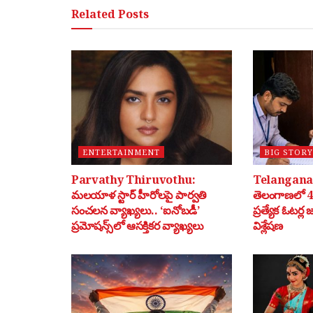
Related
Posts
ENTERTAINMENT
BIG STORY
Parvathy Thiruvothu:
Telangana 
మలయాళ స్టార్ హీరోలపై పార్వతి
తెలంగాణలో 40
సంచలన వ్యాఖ్యలు.. ‘ఐనోబడీ’
ప్రత్యేక ఓటర్ల
ప్రమోషన్స్‌లో ఆసక్తికర వ్యాఖ్యలు
విశ్లేషణ