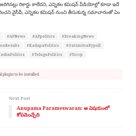
జరిగినట్లు రికార్డు కాలేదని, ఎన్నికల కమిషన్ వీడియోల్లో కూడా ఇదే
ంచని వైసీపీ, ఎన్నికల కమిషన్ నుంచి తీసుకున్న సమాచారంతో ఏం
#APNews
#APpolitics
#BreakingNews
ionResults
#KadapaPolitics
#OntimittaBypoll
ndiaPolitics
#TeluguPolitics
#Ysrcp
 plugin to be installed.
Next Post
Anupama Parameswaran: ఆ విష‌యంలో
కోపమొచ్చేది