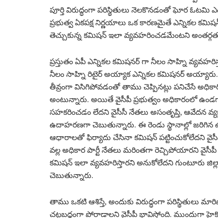
పూర్తి విరుద్ధంగా పరిస్థితులు నెలకొనడంతో ఘోర ఓటమి 
ప్రభుత్వ ఏకపక్ష నిర్ణయాలు ఒక కారణమైతే ఎన్నికల కమి
తెచ్చుకున్న కమిషన్ ఇలా వ్యవహరించడమేంటని అంతర్గత
ప్రస్తుతం ఏపీ ఎన్నికల కమిషనర్ గా నీలం సాహ్ని వ్యవహరిస్త
నీలం సాహ్ని రిటైర్ అయ్యాక ఎన్నికల కమిషనర్ అయ్యారు.
తీవ్రంగా విసిగిపోవడంతో తాము చెప్పినట్లు పనిచేసే అధి
అంటున్నారు. అయితే వైసీపీ ప్రభుత్వం అధికారంలో ఉండగా,
సహకరించడం లేదని వైసీసీ నేతలు అసంతృప్తి, ఆవేదన వ్యక్తం
ఉదాహరణగా చెబుతున్నారు. ఈ రెండు స్థానాల్లో జరిగిన ఉ
ఆధారాలతో ఫిర్యాదు చేసినా కమిషన్ పట్టించుకోలేదని వైసీ
వల్ల అధికార పార్టీ నేతలు మరింతగా రెచ్చిపోయారని వైసీపీ
కమిషన్ ఇలా వ్యవహరిస్తారని అనుకోలేదని గుంటూరు జిల
చెబుతున్నారు.
తాము ఒకటి ఆశిస్తే, అందుకు విరుద్ధంగా పరిస్థితులు 
చట్టబద్ధంగా పోరాడాలని వైసీపీ భావిస్తోంది. ముందుగా హై