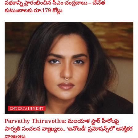
పథకాన్ని ప్రారంభించిన సీఎం చంద్రబాబు – చేనేత
కుటుంబాలకు రూ.179 కోట్లు
ENTERTAINMENT
Parvathy Thiruvothu: మలయాళ స్టార్ హీరోలపై
పార్వతి సంచలన వ్యాఖ్యలు.. ‘ఐనోబడీ’ ప్రమోషన్స్‌లో ఆసక్తికర
వ్యాఖ్యలు