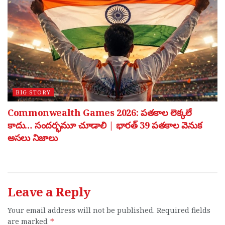
BIG STORY
Commonwealth Games 2026: పతకాల లెక్కలే
కాదు… సందర్భమూ చూడాలి | భారత్ 39 పతకాల వెనుక
అసలు నిజాలు
Leave a Reply
Your email address will not be published.
Required fields
are marked
*