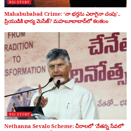
BIG STORY
Mahabubabad Crime: ‘నా భర్తను ఎలాగైనా చంపు’..
ప్రియుడికి భార్య మెసేజ్? మహబూబాబాద్‌లో కలకలం
BIG STORY
Nethanna Sevalo Scheme: చీరాలలో ‘నేతన్న సేవలో’