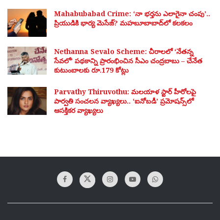
Mahabubabad Crime: ‘నా భర్తను ఎలాగైనా చంపు’..
ప్రియుడికి భార్య మెసేజ్? మహబూబాబాద్‌లో కలకలం
Nethanna Sevalo Scheme: చీరాలలో ‘నేతన్న
సేవలో’ పథకాన్ని ప్రారంభించిన సీఎం చంద్రబాబు – చేనేత
కుటుంబాలకు రూ.179 కోట్లు
Parvathy Thiruvothu: మలయాళ స్టార్ హీరోలపై
పార్వతి సంచలన వ్యాఖ్యలు.. ‘ఐనోబడీ’ ప్రమోషన్స్‌లో
ఆసక్తికర వ్యాఖ్యలు