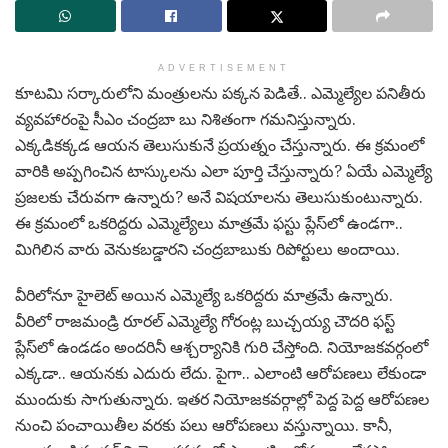
ADVERTISEMENT
కూట‌మి స‌ర్కారులోని మంత్రుల‌ను ప‌క్క‌న పెడితే.. ఎమ్మెల్యేల ప‌నితీరు
వ్య‌వ‌హారంపై సీఎం చంద్ర‌బా బు నిశితంగా గ‌మ‌నిస్తున్నారు.
ఎక్క‌డిక‌క్క‌డ ఆయ‌న తెలుసుకునే ప్ర‌య‌త్నం చేస్తున్నారు. ఈ క్ర‌మంలో
వారికి అప్ప‌గించిన టాస్కుల‌ను ఎలా పూర్తి చేస్తున్నారు? ఏయే ఎమ్మెల్యే
ప్ర‌జ‌ల‌కు చేరువ‌గా ఉన్నారు? అనే విష‌యాల‌ను తెలుసుకుంటున్నారు.
ఈ క్ర‌మంలో ఒక‌రిద్ద‌రు ఎమ్మెల్యేలు మాత్ర‌మే ఫ‌స్టు ప్లేస్‌లో ఉండ‌గా..
మిగిలిన వారు వెనుక‌బ‌డ్డార‌ని చంద్ర‌బాబుకు రిపోర్టులు అందాయి.
వీరిలోనూ హైలెట్ అయిన ఎమ్మెల్యే ఒక‌రిద్దరు మాత్ర‌మే ఉన్నారు.
వీరిలో రాజ‌మండ్రి రూర‌ల్ ఎమ్మెల్యే గోరంట్ల బుచ్చ‌య్య చౌద‌రి ఫ‌స్ట్
ప్లేస్‌లో ఉండ‌డం అంద‌రినీ ఆశ్చ‌ర్యానికి గురి చేస్తోంది. నియోజ‌క‌వ‌ర్గంలో
ఎక్క‌డా.. ఆయ‌న‌కు ఎదురు లేదు. పైగా.. ఎలాంటి ఆరోప‌ణ‌లు లేకుండా
ముందుకు సాగుతున్నారు. ఇత‌ర నియోజ‌క‌వ‌ర్గాల్లో పెద్ద పెద్ద ఆరోప‌ణ‌ల
నుంచి పంచాయితీల వ‌ర‌కు ప‌లు ఆరోప‌ణ‌లు వ‌స్తున్నాయి. కానీ,