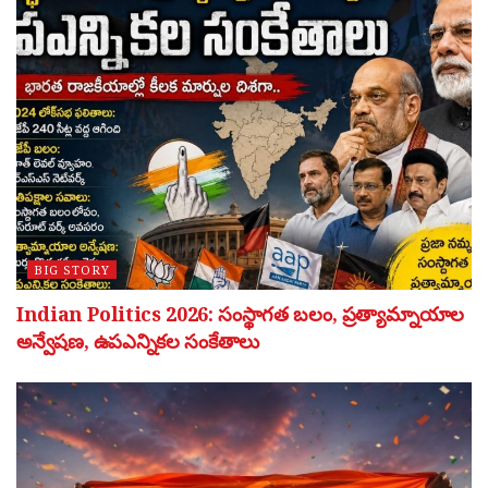
BIG STORY
Indian Politics 2026: సంస్థాగత బలం, ప్రత్యామ్నాయాల
అన్వేషణ, ఉపఎన్నికల సంకేతాలు