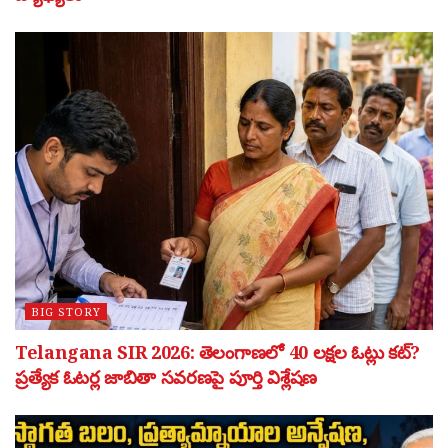
BIG STORY
Telangana SIR 2026: తెలంగాణలో 40 లక్షల ఓట్లు కట్?
ప్రత్యేక ఓటర్ల జాబితా సవరణపై పూర్తి విశ్లేషణ