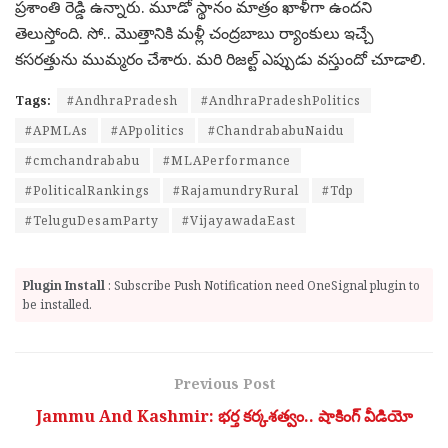
ప్ర‌శాంతి రెడ్డి ఉన్నారు. మూడో స్థానం మాత్రం ఖాళీగా ఉంద‌ని
తెలుస్తోంది. సో.. మొత్తానికి మ‌ళ్లీ చంద్ర‌బాబు ర్యాంకులు ఇచ్చే
క‌స‌రత్తును ముమ్మ‌రం చేశారు. మ‌రి రిజ‌ల్ట్ ఎప్పుడు వ‌స్తుందో చూడాలి.
Tags:
#AndhraPradesh
#AndhraPradeshPolitics
#APMLAs
#APpolitics
#ChandrababuNaidu
#cmchandrababu
#MLAPerformance
#PoliticalRankings
#RajamundryRural
#Tdp
#TeluguDesamParty
#VijayawadaEast
Plugin Install
: Subscribe Push Notification need OneSignal plugin to
be installed.
Previous Post
Jammu And Kashmir: భర్త కర్కశత్వం.. షాకింగ్ వీడియో