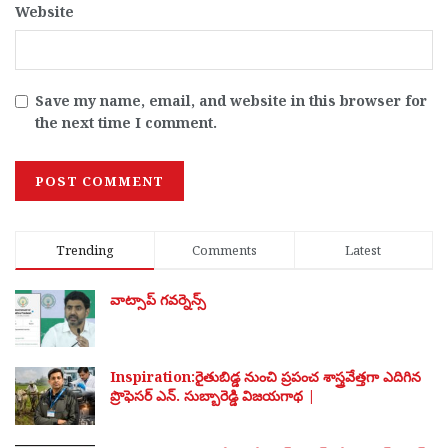
Website
Save my name, email, and website in this browser for
the next time I comment.
Trending
Comments
Latest
వాట్సాప్ గవర్నెన్స్
Inspiration:రైతుబిడ్డ నుంచి ప్రపంచ శాస్త్రవేత్తగా ఎదిగిన
ప్రొఫెసర్ ఎన్. సుబ్బారెడ్డి విజయగాథ |