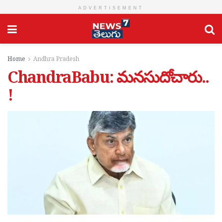
ADVERTISEMENT
Home
Andhra Pradesh
ChandraBabu: మ‌న‌సుదోచారు..
!