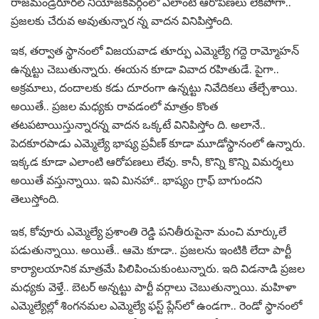
రాజ‌మండ్రిరూర‌ల్ నియోజ‌క‌వ‌ర్గంలో ఎలాంటి ఆరోప‌ణ‌లు లేక‌పోగా..
ప్ర‌జ‌ల‌కు చేరువ అవుతున్నార న్న వాద‌న వినిపిస్తోంది.
ఇక‌, త‌ర్వాత స్థానంలో విజ‌య‌వాడ తూర్పు ఎమ్మెల్యే గ‌ద్దె రామ్మోహ‌న్
ఉన్న‌ట్టు చెబుతున్నారు. ఈయ‌న కూడా వివాద ర‌హితుడే. పైగా..
అక్ర‌మాలు, దందాల‌కు క‌డు దూరంగా ఉన్న‌ట్టు నివేదిక‌లు తేల్చేశాయి.
అయితే.. ప్ర‌జ‌ల మ‌ధ్య‌కు రావ‌డంలో మాత్రం కొంత
త‌ట‌ప‌టాయిస్తున్నార‌న్న వాద‌న ఒక్క‌టే వినిపిస్తోం ది. అలానే..
పెద‌కూరపాడు ఎమ్మెల్యే భాష్య ప్ర‌వీణ్ కూడా మూడోస్థానంలో ఉన్నారు.
ఇక్క‌డ కూడా ఎలాంటి ఆరోప‌ణ‌లు లేవు. కానీ, కొన్ని కొన్ని విమ‌ర్శ‌లు
అయితే వ‌స్తున్నాయి. ఇవి మిన‌హా.. భాష్యం గ్రాఫ్ బాగుంద‌ని
తెలుస్తోంది.
ఇక‌, కోవూరు ఎమ్మెల్యే ప్ర‌శాంతి రెడ్డి ప‌నితీరుపైనా మంచి మార్కులే
ప‌డుతున్నాయి. అయితే.. ఆమె కూడా.. ప్ర‌జ‌ల‌ను ఇంటికి లేదా పార్టీ
కార్యాల‌యానిక మాత్ర‌మే పిలిపించుకుంటున్నారు. ఇది విడ‌నాడి ప్ర‌జ‌ల
మ‌ధ్య‌కు వెళ్తే.. బెట‌ర్ అన్న‌ట్టు పార్టీ వ‌ర్గాలు చెబుతున్నాయి. మ‌హిళా
ఎమ్మెల్యేల్లో శింగ‌న‌మ‌ల ఎమ్మెల్యే ఫ‌స్ట్ ప్లేస్‌లో ఉండ‌గా.. రెండో స్థానంలో