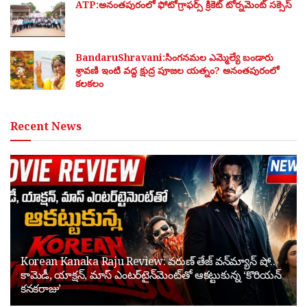
ATP:అనంతపురంలో ఫోటోగ్రాఫర్స్ క్రికెట్ టోర్నమెంట్ సక్సెస్
BandaruShravani:సింగనమల ఎమ్మెల్యే బండారు
శ్రావణి ఇంటి వద్ద క్షుద్ర పూజల యత్నం? అనంతపురంలో
కలకలం
Recent News
Korean Kanaka Raju Review: వరుణ్ తేజ్ వన్‌మ్యాన్ షో..
కామెడీ, యాక్షన్, మాస్ ఎంటర్‌టైన్‌మెంట్‌తో ఆకట్టుకున్న ‘కొరియన్
కనకరాజు’