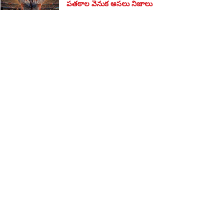
పతకాల వెనుక అసలు నిజాలు