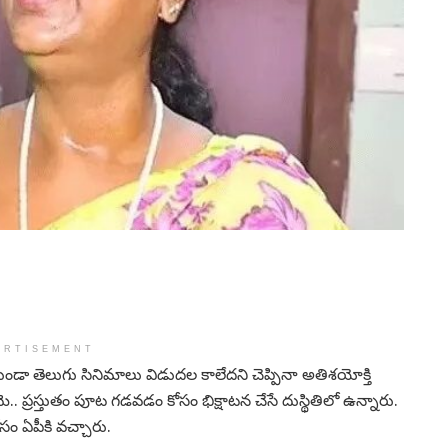
ERTISEMENT
ండా తెలుగు సినిమాలు విడుదల కాలేదని చెప్పినా అతిశయోక్తి
. ప్రస్తుతం పూట గడవడం కోసం భిక్షాటన చేసే దుస్థితిలో ఉన్నారు.
ం ఏపీకి వచ్చారు.