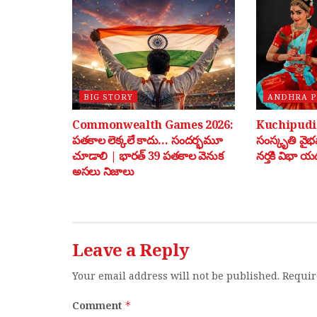
BIG STORY
ANDHRA 
Commonwealth Games 2026:
Kuchipudi: 
పతకాల లెక్కలే కాదు… సందర్భమూ
సంస్కృతి వై
చూడాలి | భారత్ 39 పతకాల వెనుక
నర్తకి విభా యడ
అసలు నిజాలు
Leave a Reply
Your email address will not be published.
Requir
Comment
*