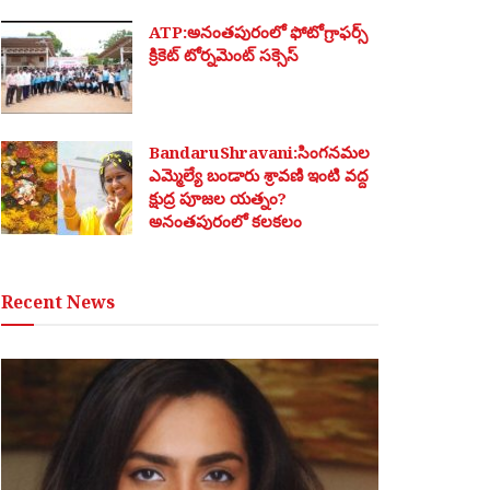
ATP:అనంతపురంలో ఫోటోగ్రాఫర్స్
క్రికెట్ టోర్నమెంట్ సక్సెస్
BandaruShravani:సింగనమల
ఎమ్మెల్యే బండారు శ్రావణి ఇంటి వద్ద
క్షుద్ర పూజల యత్నం?
అనంతపురంలో కలకలం
Recent News