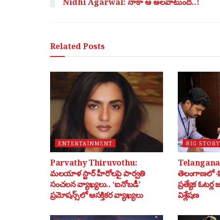
Nidhi Agarwal: నాకా ఆ అల‌వాటుంది..!
Related
Posts
ENTERTAINMENT
BIG STORY
Parvathy Thiruvothu:
Telangana 
మలయాళ స్టార్ హీరోలపై పార్వతి
తెలంగాణలో 40
సంచలన వ్యాఖ్యలు.. ‘ఐనోబడీ’
ప్రత్యేక ఓటర్ల
ప్రమోషన్స్‌లో ఆసక్తికర వ్యాఖ్యలు
విశ్లేషణ