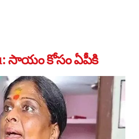
 సాయం కోసం ఏపీకి