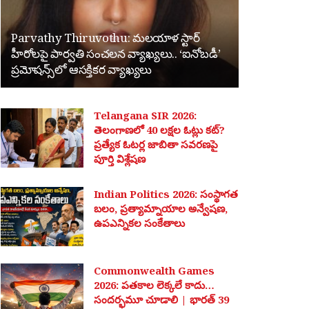
Parvathy Thiruvothu: మలయాళ స్టార్
హీరోలపై పార్వతి సంచలన వ్యాఖ్యలు.. ‘ఐనోబడీ’
ప్రమోషన్స్‌లో ఆసక్తికర వ్యాఖ్యలు
Telangana SIR 2026:
తెలంగాణలో 40 లక్షల ఓట్లు కట్?
ప్రత్యేక ఓటర్ల జాబితా సవరణపై
పూర్తి విశ్లేషణ
Indian Politics 2026: సంస్థాగత
బలం, ప్రత్యామ్నాయాల అన్వేషణ,
ఉపఎన్నికల సంకేతాలు
Commonwealth Games
2026: పతకాల లెక్కలే కాదు…
సందర్భమూ చూడాలి | భారత్ 39