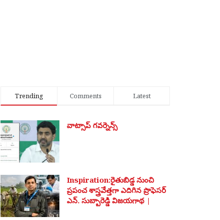
Trending
Comments
Latest
వాట్సాప్ గవర్నెన్స్
Inspiration:రైతుబిడ్డ నుంచి
ప్రపంచ శాస్త్రవేత్తగా ఎదిగిన ప్రొఫెసర్
ఎన్. సుబ్బారెడ్డి విజయగాథ |