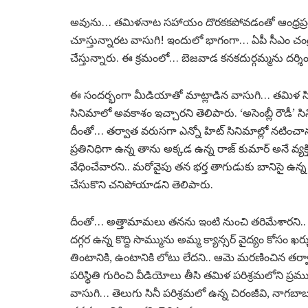
అవును… తమిళనాట సహాయం దొరకకపోవడంతో ఆంధ్రప్రదే
చూస్తున్నారట వాసుగి! ఇందులో భాగంగా… ఏపీ సీఎం చంద్ర
చేస్తున్నారు. ఈ క్రమంలో… బెజవాడ కనకదుర్గమ్మను దర్శి
ఈ సందర్భంగా మీడియాతో మాట్లాడిన వాసుగి… తమిళ సి
సినిమాలో అవకాశం ఇచ్చారని తెలిపారు. ‘అసెంబ్లీ రౌడీ’ సి
దీంతో… తర్వాత వరుసగా ఎన్నో హిట్ సినిమాల్లో నటించానని
ప్రతినిధిగా ఉన్న తాను అక్కడ ఉన్న రాజ్‌ కుమార్‌ అనే వ్యక్త
వేధించేవారని.. మరోవైపు తన భర్త తాగుడుకు బానిసై ఉన్న
చేసుకొని చనిపోయాడని తెలిపారు.
దీంతో… అత్తామామలు తనను ఇంటి నుంచి తరిమేశారని.. అప
దగ్గర ఉన్న కొద్ది సొమ్మును అమ్మ క్యాన్సర్‌ వైద్యం కో
తింటానికి, ఉంటానికి లోటు లేదని.. ఆమె మరణించిన తర్వాత 
పరిస్థితి గురించి వీడియోలు తీసి తమిళ పరిశ్రమలోని ప్
వాసుగి… తెలుగు సినీ పరిశ్రమలో ఉన్న చిరంజీవి, నాగబా