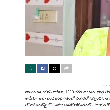
ADV
వాసుగి అలియాస్ పాకీజా. 1990 దశకంలో ఆమె పాత్ర లేకు
కాదేమో. అలా వెండితెరపై గతంలో ఎందరినో నవ్వించిన ఆమె.
తమిళ ఇండస్ట్రీలో ఎవరూ ఆదుకోకపోవడంతో.. సాయం కోస