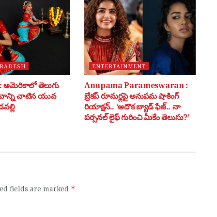
PRADESH
ENTERTAINMENT
అమెరికాలో తెలుగు
Anupama Parameswaran :
భవాన్ని చాటిన యువ
బ్రేకప్ రూమర్లపై అనుపమ షాకింగ్
వల్లి
రియాక్షన్.. ‘అదొక బ్యాడ్ ఫేజ్.. నా
పర్సనల్ లైఫ్ గురించి మీకేం తెలుసు?’
ed fields are marked
*