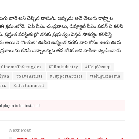
గు వారే అని చెప్పిన వాసుగి.. ఇప్పుడు అదే తెలుగు రాష్ర్టాల
క్రమంలోనే.. ఏపీ సీఎం చంద్రబాబు, డిప్యూటీ సీఎం పవన్ ని కలిసి
రస్తుత పరిస్థితుల్లో తనకు ప్రభుత్వం పెన్షన్‌ సౌకర్యం కలిపిస్తే
వసరం అయితే గొంతులో ఊపిరి ఉన్నంత వరకు వారి కోసం ఊరు ఊరు
ద్రబాబును కలిసి చెప్పాలన్నది తన కోరిక అని పాకీజా వెల్లడించారు
#CinemaToStruggles
#Filmindustry
#HelpVasuqi
lyan
#SaveArtists
#SupportArtists
#telugucinema
ess
Entertainment
 plugin to be installed.
Next Post