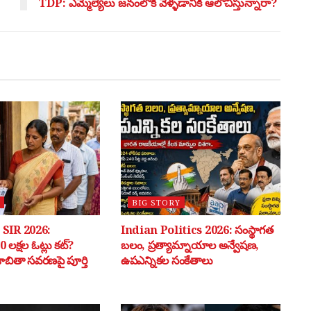
TDP: ఎమ్మెల్యేలు జనంలోకి వెళ్ళడానికి ఆలోచిస్తున్నారా?
BIG STORY
SIR 2026:
Indian Politics 2026: సంస్థాగత
 లక్షల ఓట్లు కట్?
బలం, ప్రత్యామ్నాయాల అన్వేషణ,
 జాబితా సవరణపై పూర్తి
ఉపఎన్నికల సంకేతాలు