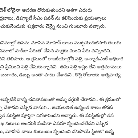
శ్‌ లోనైనా ఆదరణ దొరుకుతుందని ఆశగా ఎదురు
బాబు, డిప్యూటీ సీఎం పవన్‌ ను కలిసేందుకు ప్రయత్నాలు
ంచుకునేందుకు శుక్రవారం చెన్నై నుంచి గుంటూరు వచ్చారు.
నిమాల్లో తనను చూసిన మోహన్‌ బాబు మొట్టమొదటిసారి తెలుగు
నిమాలో పాకీజా పేరుతో చేసిన పాత్రకు మంచి పేరు వచ్చిందని..
 తెలిపారు. ఆ క్రమంలో రాజకీయాల్లోకి వెళ్లి, అన్నాడీఎంకే అధికార
ిని ప్రేమించి పెళ్లి చేసుకున్నానని.. తమ పెళ్లి ఇష్టం లేని అత్తమామలు
 బంగారం, డబ్బు అంతా పాడు చేశాడని.. కొద్ది రోజులకు ఆత్మహత్య
్పటికే నాన్న చనిపోవటంతో అమ్మ దగ్గరికి చేరానని.. ఈ క్రమంలో
సం ఖర్చు చేశానని చెప్పిన వాసుగి… జయలలిత ఉన్నంత కాలం తనకు
పరిస్థితి పూర్తిగా దిగజారిందని అన్నారు. ఈ పరిస్థితుల్లో తన
రముఖ నటులు అందరికీ పంపినా ఎవరూ స్పందించలేదని చెప్పిన
బు, మోహన్‌ బాబు కుటుంబం స్పందించి చనిపోయే స్థితిలో ఉన్న