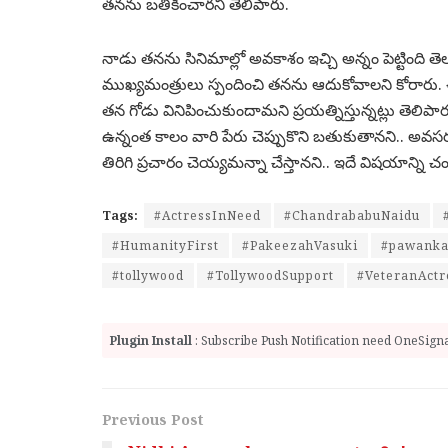
తనను బతికించారని తెలిపారు.
నాడు తనను సినిమాల్లో అవకాశం ఇచ్చి అన్నం పెట్టింది తెలు
ముఖ్యమంత్రులు స్పందించి తనను ఆదుకోవాలని కోరారు. ఈ 
తన గోడు వినిపించుకుందామని ప్రయత్నిస్తున్నట్లు తెలిపారు. ప్
ఉన్నంత కాలం వారి పేరు చెప్పుకొని బతుకుతానని.. అ
తిరిగి ప్రచారం చెయ్యమన్నా చేస్తానని.. ఇదే విషయాన్ని చం
Tags:
#ActressInNeed
#ChandrababuNaidu
#HumanityFirst
#PakeezahVasuki
#pawanka
#tollywood
#TollywoodSupport
#VeteranActr
Plugin Install
: Subscribe Push Notification need OneSignal
Previous Post