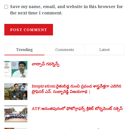
Save my name, email, and website in this browser for
the next time I comment.
Trending
Comments
Latest
వాట్సాప్ గవర్నెన్స్
Inspiration:రైతుబిడ్డ నుంచి ప్రపంచ శాస్త్రవేత్తగా ఎదిగిన
ప్రొఫెసర్ ఎన్. సుబ్బారెడ్డి విజయగాథ |
ATP:అనంతపురంలో ఫోటోగ్రాఫర్స్ క్రికెట్ టోర్నమెంట్ సక్సెస్