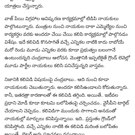
యాత్రలు చేస్తున్నారు.
వాజ్ పేయి విగ్రహాల ఆవిష్కరణ కార్యక్రమాల్లో టిడిపి నాయకులు
పాల్గొంటున్నారు. మంత్రుల నుంచి నాయకుల దాకా ఎమ్మెల్యేల నుంచి
కార్యకర్తల వరకు అందరూ చేయి చేయి కలిపి కార్యక్రమాల్లో పాల్గొనడం
విశేషం. ఇదే కలివిడి కొనసాగితే వచ్చే ఎన్నికల నాటికి కాదు రాబోయే
మరో రెండు మూడు ఎన్నికల వరకు కూడా ప్రభుత్వం బలంగానే
ఉంటుందన్నది చంద్రబాబు ఆలోచన. మొత్తానికి ఇప్పటికైతే గ్రౌండ్ లెవెల్లో
మూడు పార్టీల నాయకులు కలిసి పనిచేస్తున్నది వాస్తవం.
నిజానికి క‌లివిడి విష‌యంపై చంద్ర‌బాబు.. ఆది నుంచి కూడా
నాయ‌కుల‌కు చెబుతున్నారు. అంద‌రూ క‌లిసిఉండాల‌ని కోరుతున్నారు.
కానీ, ఇత‌ర‌త్రా కార‌ణాల‌తో ఈ క‌లివిడి త‌గ్గింది. అయితే.. ఇటీవ‌ల
ప్ర‌ధాని మోడీ కూడా కూట‌మి బ‌లోపేతంపై చ‌ర్చించ‌డం.. వైసీపీని టార్గెట్
చేయాల‌ని చెప్ప‌డం.. క‌లివిడిగా ముందుకు సాగాల‌ని అన‌డంతో
నాయ‌కుల్లో మార్పులు క‌నిపిస్తున్నాయి. ఇది.. ప్ర‌స్తుతం గ్రౌండ్‌లో
క‌నిపిస్తోంది. వ‌చ్చే ఎన్నిక‌ల నాటికి ఈ క‌లివిడి మ‌రింత బ‌లోపేతం
అయితే.. బెట‌ర్ అన్న సూచ‌న‌లు వ‌స్తున్నాయి.