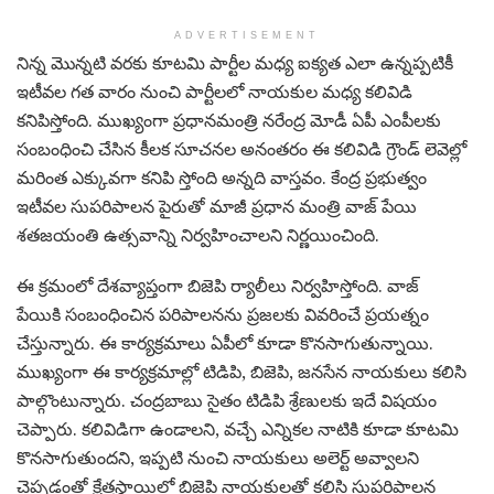
ADVERTISEMENT
నిన్న మొన్నటి వరకు కూటమి పార్టీల మధ్య ఐక్యత ఎలా ఉన్నప్పటికీ
ఇటీవల గత వారం నుంచి పార్టీల‌లో నాయ‌కుల మ‌ధ్య కలివిడి
కనిపిస్తోంది. ముఖ్యంగా ప్రధానమంత్రి నరేంద్ర మోడీ ఏపీ ఎంపీలకు
సంబంధించి చేసిన కీలక సూచనల అనంతరం ఈ కలివిడి గ్రౌండ్ లెవెల్లో
మరింత ఎక్కువగా కనిపి స్తోంది అన్నది వాస్తవం. కేంద్ర ప్రభుత్వం
ఇటీవల సుపరిపాలన పైరుతో మాజీ ప్ర‌ధాన మంత్రి వాజ్ పేయి
శతజయంతి ఉత్సవాన్ని నిర్వహించాలని నిర్ణయించింది.
ఈ క్రమంలో దేశవ్యాప్తంగా బిజెపి ర్యాలీలు నిర్వహిస్తోంది. వాజ్
పేయికి సంబంధించిన పరిపాలనను ప్రజలకు వివరించే ప్రయత్నం
చేస్తున్నారు. ఈ కార్యక్రమాలు ఏపీలో కూడా కొనసాగుతున్నాయి.
ముఖ్యంగా ఈ కార్యక్రమాల్లో టిడిపి, బిజెపి, జనసేన నాయకులు కలిసి
పాల్గొంటున్నారు. చంద్రబాబు సైతం టిడిపి శ్రేణులకు ఇదే విషయం
చెప్పారు. కలివిడిగా ఉండాలని, వచ్చే ఎన్నికల నాటికి కూడా కూటమి
కొనసాగుతుందని, ఇప్పటి నుంచి నాయకులు అలెర్ట్ అవ్వాలని
చెప్పడంతో క్షేత్రస్థాయిలో బిజెపి నాయకులతో కలిసి సుపరిపాలన