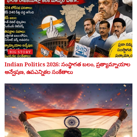
BIG STORY
Indian Politics 2026: సంస్థాగత బలం, ప్రత్యామ్నాయాల
అన్వేషణ, ఉపఎన్నికల సంకేతాలు