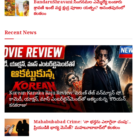
BandaruShravani:సింగనమల ఎమ్మెల్యే బండారు
శ్రావణి ఇంటి వద్ద క్షుద్ర పూజల యత్నం? అనంతపురంలో
కలకలం
Recent News
Korean Kanaka Raju Review: వరుణ్ తేజ్ వన్‌మ్యాన్ షో..
కామెడీ, యాక్షన్, మాస్ ఎంటర్‌టైన్‌మెంట్‌తో ఆకట్టుకున్న ‘కొరియన్
కనకరాజు’
Mahabubabad Crime: ‘నా భర్తను ఎలాగైనా చంపు’..
ప్రియుడికి భార్య మెసేజ్? మహబూబాబాద్‌లో కలకలం