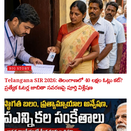
BIG STORY
Telangana SIR 2026: తెలంగాణలో 40 లక్షల ఓట్లు కట్?
ప్రత్యేక ఓటర్ల జాబితా సవరణపై పూర్తి విశ్లేషణ