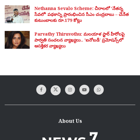
Nethanna Sevalo Scheme: చీరాలలో ‘నేతన్న
సేవలో’ పథకాన్ని ప్రారంభించిన సీఎం చంద్రబాబు – చేనేత
కుటుంబాలకు రూ.179 కోట్లు
Parvathy Thiruvothu: మలయాళ స్టార్ హీరోలపై
పార్వతి సంచలన వ్యాఖ్యలు.. ‘ఐనోబడీ’ ప్రమోషన్స్‌లో
ఆసక్తికర వ్యాఖ్యలు
About Us