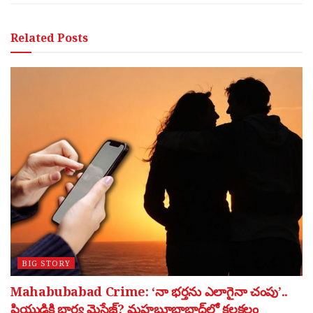
Related
Posts
BIG STORY
Mahabubabad Crime: ‘నా భర్తను ఎలాగైనా చంపు’..
ప్రియుడికి భార్య మెసేజ్? మహబూబాబాద్‌లో కలకలం