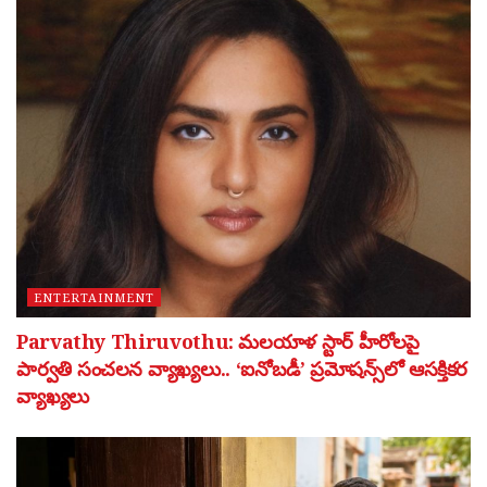
ENTERTAINMENT
Parvathy Thiruvothu: మలయాళ స్టార్ హీరోలపై
పార్వతి సంచలన వ్యాఖ్యలు.. ‘ఐనోబడీ’ ప్రమోషన్స్‌లో ఆసక్తికర
వ్యాఖ్యలు