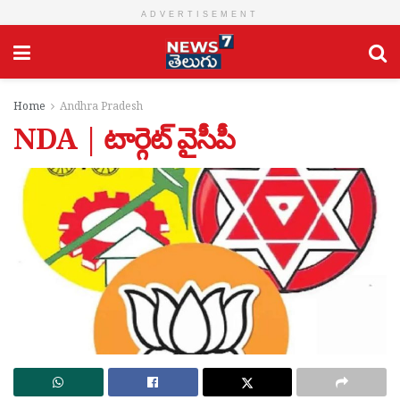
ADVERTISEMENT
Home
Andhra Pradesh
NDA | టార్గెట్ వైసీపీ