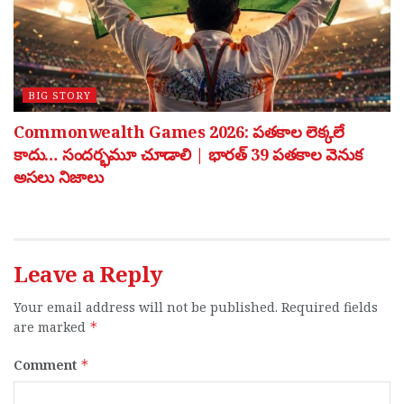
BIG STORY
Commonwealth Games 2026: పతకాల లెక్కలే
కాదు… సందర్భమూ చూడాలి | భారత్ 39 పతకాల వెనుక
అసలు నిజాలు
Leave a Reply
Your email address will not be published.
Required fields
are marked
*
Comment
*