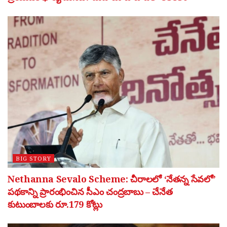
BIG STORY
Nethanna Sevalo Scheme: చీరాలలో ‘నేతన్న సేవలో’
పథకాన్ని ప్రారంభించిన సీఎం చంద్రబాబు – చేనేత
కుటుంబాలకు రూ.179 కోట్లు