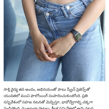
సాక్షి వైద్య తన అందం, అభినయంతో పాటు స్క్రీన్ ప్రెజెన్స్‌తో
యువతలో మంచి ఫాలోయింగ్ సంపాదించుకుంటోంది. ప్రతి
సన్నివేశంలో సహజ నటనతో మెప్పిస్తూ, భావోద్వేగాల్ని చక్కగా
పండిస్తోంది. ముఖ్యంగా పాటలు, కీలక సన్నివేశాల్లో ఆమె నటన