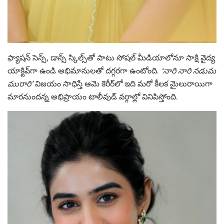
ఫ్యాషన్ సెన్స్, డాన్స్ స్కిల్స్‌తో పాటు సోషల్ మీడియాలోనూ సాక్షి వైద్య
యాక్టివ్‌గా ఉండి అభిమానులతో దగ్గరగా ఉంటోంది.
‘నారి నారి నడుమ
మురారి’
విజయం సాధిస్తే ఆమె కెరీర్‌లో ఇది మరో కీలక మైలురాయిగా
మారనుందన్న అభిప్రాయం టాలీవుడ్ వర్గాల్లో వినిపిస్తోంది.