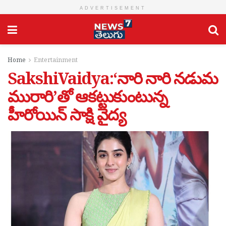
ADVERTISEMENT
Home
Entertainment
SakshiVaidya:‘నారి నారి నడుమ
మురారి’తో ఆకట్టుకుంటున్న
హీరోయిన్ సాక్షి వైద్య