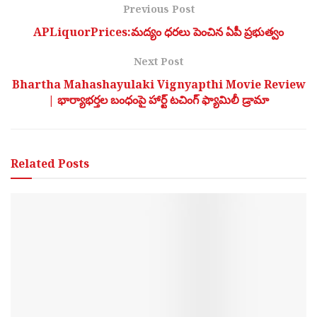
Previous Post
APLiquorPrices:మద్యం ధరలు పెంచిన ఏపీ ప్రభుత్వం
Next Post
Bhartha Mahashayulaki Vignyapthi Movie Review
| భార్యాభర్తల బంధంపై హార్ట్ టచింగ్ ఫ్యామిలీ డ్రామా
Related
Posts