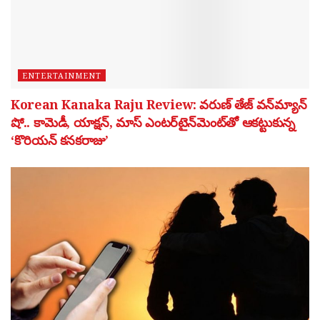
ENTERTAINMENT
Korean Kanaka Raju Review: వరుణ్ తేజ్ వన్‌మ్యాన్
షో.. కామెడీ, యాక్షన్, మాస్ ఎంటర్‌టైన్‌మెంట్‌తో ఆకట్టుకున్న
‘కొరియన్ కనకరాజు’