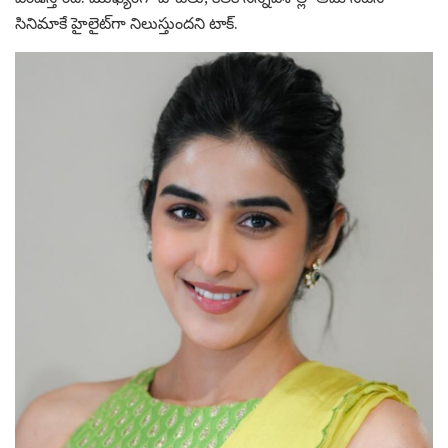
సినిమాకే హైలైట్‌గా నిలుస్తుందని టాక్.