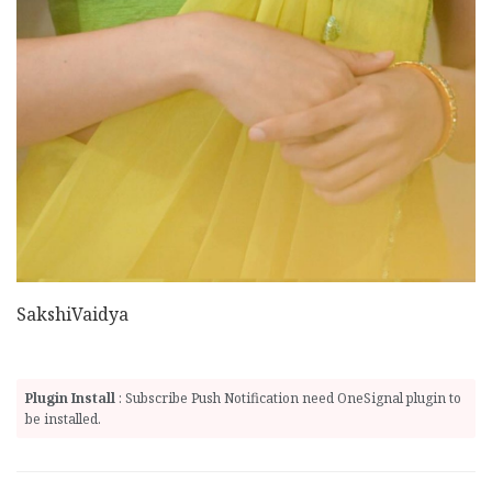
SakshiVaidya
Plugin Install
: Subscribe Push Notification need OneSignal plugin to
be installed.