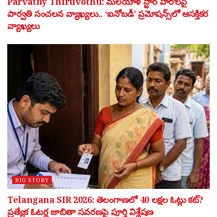
Parvathy Thiruvothu: మలయాళ స్టార్ హీరోలపై
పార్వతి సంచలన వ్యాఖ్యలు.. ‘ఐనోబడీ’ ప్రమోషన్స్‌లో ఆసక్తికర
వ్యాఖ్యలు
BIG STORY
Telangana SIR 2026: తెలంగాణలో 40 లక్షల ఓట్లు కట్?
ప్రత్యేక ఓటర్ల జాబితా సవరణపై పూర్తి విశ్లేషణ