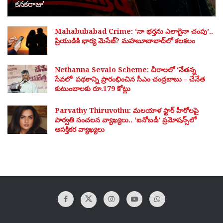
కనకరాజు’
Mahabubabad Crime: ‘నా భర్తను ఎలాగైనా చంపు’..
ప్రియుడికి భార్య మెసేజ్? మహబూబాబాద్‌లో కలకలం
Nethanna Sevalo Scheme: చీరాలలో ‘నేతన్న
సేవలో’ పథకాన్ని ప్రారంభించిన సీఎం చంద్రబాబు – చేనేత
కుటుంబాలకు రూ.179 కోట్లు
Parvathy Thiruvothu: మలయాళ స్టార్ హీరోలపై
పార్వతి సంచలన వ్యాఖ్యలు.. ‘ఐనోబడీ’ ప్రమోషన్స్‌లో
ఆసక్తికర వ్యాఖ్యలు