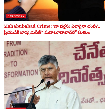
BIG STORY
Mahabubabad Crime: ‘నా భర్తను ఎలాగైనా చంపు’..
ప్రియుడికి భార్య మెసేజ్? మహబూబాబాద్‌లో కలకలం