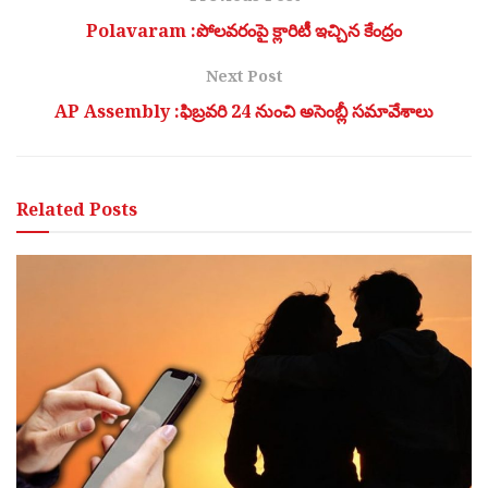
Polavaram :పోలవరంపై క్లారిటీ ఇచ్చిన కేంద్రం
Next Post
AP Assembly :ఫిబ్రవరి 24 నుంచి అసెంబ్లీ సమావేశాలు
Related
Posts