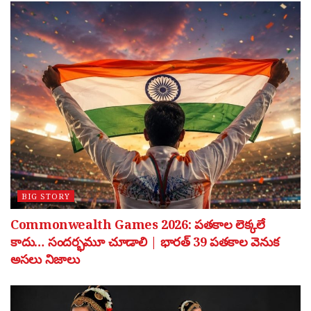
BIG STORY
Commonwealth Games 2026: పతకాల లెక్కలే
కాదు… సందర్భమూ చూడాలి | భారత్ 39 పతకాల వెనుక
అసలు నిజాలు