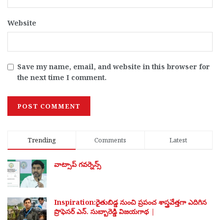
Website
Save my name, email, and website in this browser for
the next time I comment.
Trending
Comments
Latest
వాట్సాప్ గవర్నెన్స్
Inspiration:రైతుబిడ్డ నుంచి ప్రపంచ శాస్త్రవేత్తగా ఎదిగిన
ప్రొఫెసర్ ఎన్. సుబ్బారెడ్డి విజయగాథ |