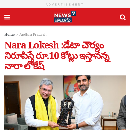
ADVERTISEMENT
Home
Andhra Pradesh
Nara Lokesh :డేటా చౌర్యం
నిరూపిస్తే రూ.10 కోట్లు ఇస్తానన్న
నారా లోకేష్