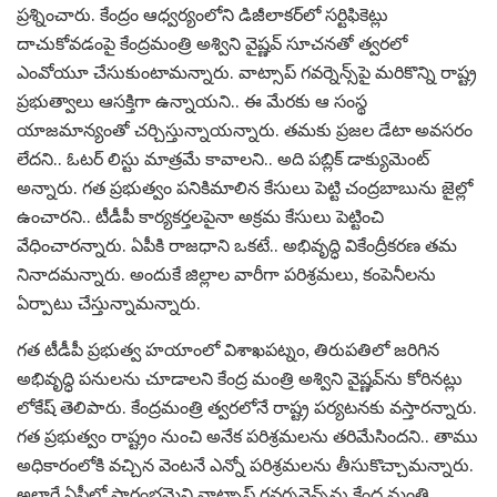
ప్రశ్నించారు. కేంద్రం ఆధ్వర్యంలోని డిజీలాకర్‌లో సర్టిఫికెట్లు
దాచుకోవడంపై కేంద్రమంత్రి అశ్విని వైష్ణవ్‌ సూచనతో త్వరలో
ఎంవోయూ చేసుకుంటామన్నారు. వాట్సాప్‌ గవర్నెన్స్‌పై మరికొన్ని రాష్ట్ర
ప్రభుత్వాలు ఆసక్తిగా ఉన్నాయని.. ఈ మేరకు ఆ సంస్థ
యాజమాన్యంతో చర్చిస్తున్నాయన్నారు. తమకు ప్రజల డేటా అవసరం
లేదని.. ఓటర్‌ లిస్టు మాత్రమే కావాలని.. అది పబ్లిక్‌ డాక్యుమెంట్
అన్నారు. గత ప్రభుత్వం పనికిమాలిన కేసులు పెట్టి చంద్రబాబును జైల్లో
ఉంచారని.. టీడీపీ కార్యకర్తలపైనా అక్రమ కేసులు పెట్టించి
వేధించారన్నారు. ఏపీకి రాజధాని ఒకటే.. అభివృద్ధి వికేంద్రీకరణ తమ
నినాదమన్నారు. అందుకే జిల్లాల వారీగా పరిశ్రమలు, కంపెనీలను
ఏర్పాటు చేస్తున్నామన్నారు.
గత టీడీపీ ప్రభుత్వ హయాంలో విశాఖపట్నం, తిరుపతిలో జరిగిన
అభివృద్ధి పనులను చూడాలని కేంద్ర మంత్రి అశ్విని వైష్ణవ్‌ను కోరినట్లు
లోకేష్ తెలిపారు. కేంద్రమంత్రి త్వరలోనే రాష్ట్ర పర్యటనకు వస్తారన్నారు.
గత ప్రభుత్వం రాష్ట్రం నుంచి అనేక పరిశ్రమలను తరిమేసిందని.. తాము
అధికారంలోకి వచ్చిన వెంటనే ఎన్నో పరిశ్రమలను తీసుకొచ్చామన్నారు.
అలాగే ఏపీలో ప్రారంభమైని వాట్సాప్‌ గవర్ననెన్స్‌ను కేంద్ర మంత్రి