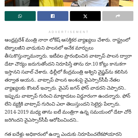
ADVERTISEMENT
ఆంధ్రప్రదేశ్ మంత్రి నారా లోకేష్ ఆసక్తికర వ్యాఖ్యలు చేశారు. రాష్ట్రంలో
టెక్నాలజీని వాడుకుని పాలనలో అనేక మార్పులు
తీసుకొస్తున్నామన్నారు. ఇటీవల ప్రారంభించిన వాట్సాప్‌ పాలన ద్వారా
డేటా చౌర్యం జరుగుతోందని నిరూపిస్తే తాను రూ.10 కోట్లు కానుకగా
ఇస్తానని సవాల్ చేశారు. ఢిల్లీలో కేంద్రమంత్రి అశ్విని వైష్ణవ్‌ను కలిసిన
తర్వాత ఆయన.. వాట్సాప్ పాలన అంశంపై వైఎస్సార్‌సీపీ నేతల
వ్యాఖ్యలకు కౌంటర్ ఇచ్చారు. వైఎస్‌ జగన్‌ ఫోన్‌ వాడరని చెప్పారని..
ఇప్పుడు వాట్సాప్‌ గురించి మాట్లాడటం విడ్డూరంగా ఉందన్నారు. ఫోన్
లేని వ్యక్తికి వాట్సాప్ గురించి ఎలా తెలుస్తుందని సెటైర్లు పేల్చారు.
2014-2019 మధ్య తాను ఐటీ మంత్రిగా ఉన్న సమయంలో డేటా చోరీ
జరిగిందని వైఎస్సార్‌సీపీ ఆరోపించిందని..
గత ఐదేళ్లు అధికారంలో ఉన్నా ఎందుకు నిరూపించలేకపోయారని