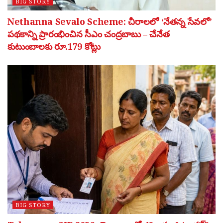
BIG STORY
Nethanna Sevalo Scheme: చీరాలలో ‘నేతన్న సేవలో’
పథకాన్ని ప్రారంభించిన సీఎం చంద్రబాబు – చేనేత
కుటుంబాలకు రూ.179 కోట్లు
BIG STORY