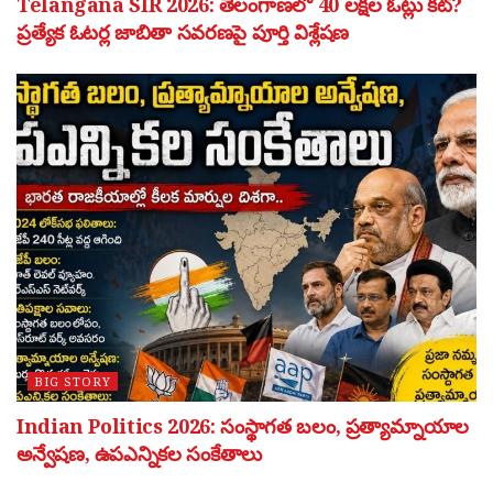
Telangana SIR 2026: తెలంగాణలో 40 లక్షల ఓట్లు కట్?
ప్రత్యేక ఓటర్ల జాబితా సవరణపై పూర్తి విశ్లేషణ
BIG STORY
Indian Politics 2026: సంస్థాగత బలం, ప్రత్యామ్నాయాల
అన్వేషణ, ఉపఎన్నికల సంకేతాలు