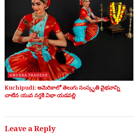
ANDHRA PRADESH
Kuchipudi: అమెరికాలో తెలుగు సంస్కృతి వైభవాన్ని
చాటిన యువ నర్తకి విభా యడవల్లి
Leave a Reply