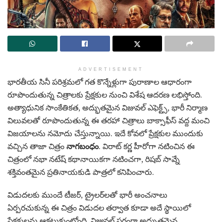
ADVERTISEMENT
భారతీయ సినీ పరిశ్రమలో గత కొన్నేళ్లుగా పురాణాల ఆధారంగా
రూపొందుతున్న చిత్రాలకు ప్రేక్షకుల నుంచి విశేష ఆదరణ లభిస్తోంది.
అత్యాధునిక సాంకేతికత, అద్భుతమైన విజువల్ ఎఫెక్ట్స్, భారీ నిర్మాణ
విలువలతో రూపొందుతున్న ఈ తరహా చిత్రాలు బాక్సాఫీస్ వద్ద మంచి
విజయాలను నమోదు చేస్తున్నాయి. ఇదే కోవలో ప్రేక్షకుల ముందుకు
వచ్చిన తాజా చిత్రం
నాగబంధం
. విరాట్ కర్ణ హీరోగా నటించిన ఈ
చిత్రంలో నభా నటేష్ కథానాయికగా నటించగా, రిషబ్ సావ్నే
శక్తివంతమైన ప్రతినాయకుడి పాత్రలో కనిపించారు.
విడుదలకు ముందే టీజర్, ట్రైలర్‌లతో భారీ అంచనాలు
ఏర్పరచుకున్న ఈ చిత్రం విడుదల తర్వాత కూడా అదే స్థాయిలో
ప్రేక్షకులను ఆకట్టుకుంటోంది. విజువల్ పరంగా అద్భుతమైన