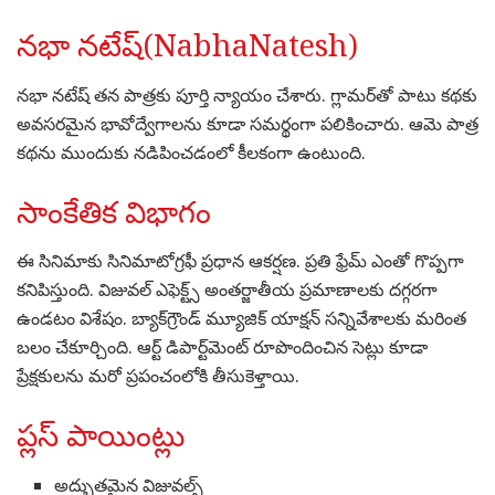
నభా నటేష్(NabhaNatesh)
నభా నటేష్ తన పాత్రకు పూర్తి న్యాయం చేశారు. గ్లామర్‌తో పాటు కథకు
అవసరమైన భావోద్వేగాలను కూడా సమర్థంగా పలికించారు. ఆమె పాత్ర
కథను ముందుకు నడిపించడంలో కీలకంగా ఉంటుంది.
సాంకేతిక విభాగం
ఈ సినిమాకు సినిమాటోగ్రఫీ ప్రధాన ఆకర్షణ. ప్రతి ఫ్రేమ్ ఎంతో గొప్పగా
కనిపిస్తుంది. విజువల్ ఎఫెక్ట్స్ అంతర్జాతీయ ప్రమాణాలకు దగ్గరగా
ఉండటం విశేషం. బ్యాక్‌గ్రౌండ్ మ్యూజిక్ యాక్షన్ సన్నివేశాలకు మరింత
బలం చేకూర్చింది. ఆర్ట్ డిపార్ట్‌మెంట్ రూపొందించిన సెట్లు కూడా
ప్రేక్షకులను మరో ప్రపంచంలోకి తీసుకెళ్తాయి.
ప్లస్ పాయింట్లు
అద్భుతమైన విజువల్స్