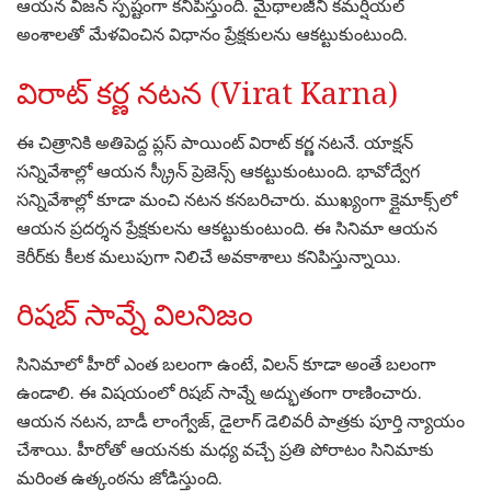
ఆయన విజన్ స్పష్టంగా కనిపిస్తుంది. మైథాలజీని కమర్షియల్
అంశాలతో మేళవించిన విధానం ప్రేక్షకులను ఆకట్టుకుంటుంది.
విరాట్ కర్ణ నటన (Virat Karna)
ఈ చిత్రానికి అతిపెద్ద ప్లస్ పాయింట్ విరాట్ కర్ణ నటనే. యాక్షన్
సన్నివేశాల్లో ఆయన స్క్రీన్ ప్రెజెన్స్ ఆకట్టుకుంటుంది. భావోద్వేగ
సన్నివేశాల్లో కూడా మంచి నటన కనబరిచారు. ముఖ్యంగా క్లైమాక్స్‌లో
ఆయన ప్రదర్శన ప్రేక్షకులను ఆకట్టుకుంటుంది. ఈ సినిమా ఆయన
కెరీర్‌కు కీలక మలుపుగా నిలిచే అవకాశాలు కనిపిస్తున్నాయి.
రిషబ్ సావ్నే విలనిజం
సినిమాలో హీరో ఎంత బలంగా ఉంటే, విలన్ కూడా అంతే బలంగా
ఉండాలి. ఈ విషయంలో రిషబ్ సావ్నే అద్భుతంగా రాణించారు.
ఆయన నటన, బాడీ లాంగ్వేజ్, డైలాగ్ డెలివరీ పాత్రకు పూర్తి న్యాయం
చేశాయి. హీరోతో ఆయనకు మధ్య వచ్చే ప్రతి పోరాటం సినిమాకు
మరింత ఉత్కంఠను జోడిస్తుంది.