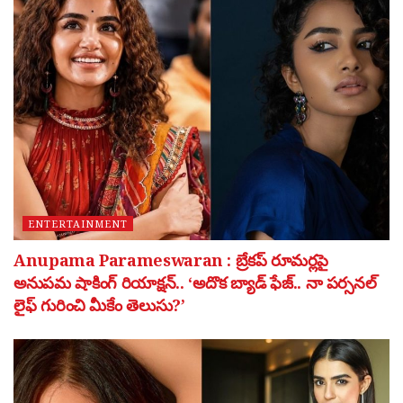
ENTERTAINMENT
Anupama Parameswaran : బ్రేకప్ రూమర్లపై
అనుపమ షాకింగ్ రియాక్షన్.. ‘అదొక బ్యాడ్ ఫేజ్.. నా పర్సనల్
లైఫ్ గురించి మీకేం తెలుసు?’