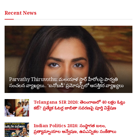
Recent News
Parvathy Thiruvothu: మలయాళ స్టార్ హీరోలపై పార్వతి
సంచలన వ్యాఖ్యలు.. ‘ఐనోబడీ’ ప్రమోషన్స్‌లో ఆసక్తికర వ్యాఖ్యలు
Telangana SIR 2026: తెలంగాణలో 40 లక్షల ఓట్లు
కట్? ప్రత్యేక ఓటర్ల జాబితా సవరణపై పూర్తి విశ్లేషణ
Indian Politics 2026: సంస్థాగత బలం,
ప్రత్యామ్నాయాల అన్వేషణ, ఉపఎన్నికల సంకేతాలు