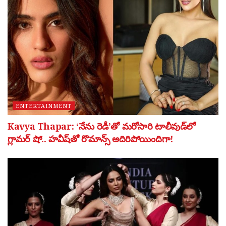
ENTERTAINMENT
Kavya Thapar: ‘నేను రెడీ’తో మరోసారి టాలీవుడ్‌లో
గ్లామర్ షో.. హవీష్‌తో రొమాన్స్ అదిరిపోయిందిగా!