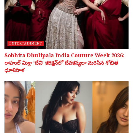
ENTERTAINMENT
Sobhita Dhulipala India Couture Week 2026:
రాహుల్ మిశ్రా ‘దేవి’ కలెక్షన్‌లో దేవకన్యలా మెరిసిన శోభిత
ధూళిపాళ