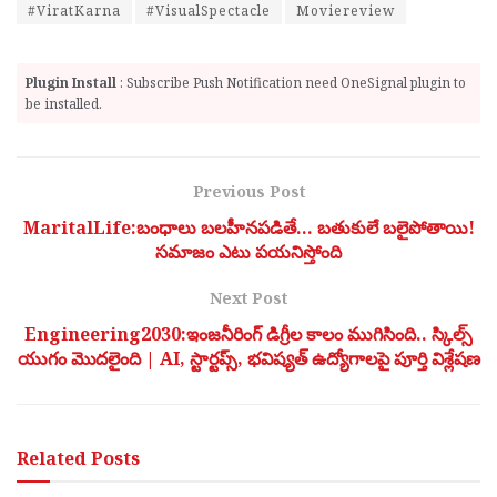
#ViratKarna
#VisualSpectacle
Moviereview
Plugin Install
: Subscribe Push Notification need OneSignal plugin to
be installed.
Previous Post
MaritalLife:బంధాలు బలహీనపడితే… బతుకులే బలైపోతాయి!
సమాజం ఎటు పయనిస్తోంది
Next Post
Engineering2030:ఇంజనీరింగ్ డిగ్రీల కాలం ముగిసింది.. స్కిల్స్
యుగం మొదలైంది | AI, స్టార్టప్స్, భవిష్యత్ ఉద్యోగాలపై పూర్తి విశ్లేషణ
Related
Posts