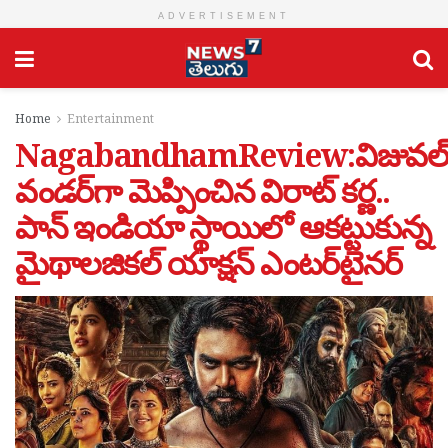
ADVERTISEMENT
Home
Entertainment
NagabandhamReview:విజువల
వండర్‌గా మెప్పించిన విరాట్ కర్ణ..
పాన్ ఇండియా స్థాయిలో ఆకట్టుకున్న
మైథాలజికల్ యాక్షన్ ఎంటర్‌టైనర్