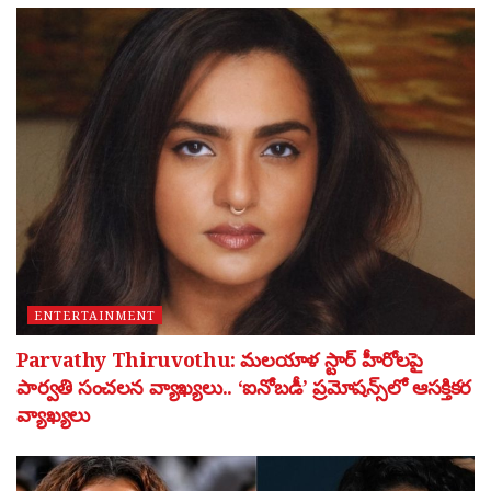
ENTERTAINMENT
Parvathy Thiruvothu: మలయాళ స్టార్ హీరోలపై
పార్వతి సంచలన వ్యాఖ్యలు.. ‘ఐనోబడీ’ ప్రమోషన్స్‌లో ఆసక్తికర
వ్యాఖ్యలు