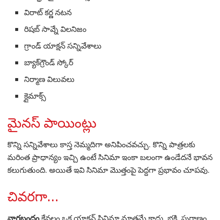
విరాట్ కర్ణ నటన
రిషబ్ సావ్నే విలనిజం
గ్రాండ్ యాక్షన్ సన్నివేశాలు
బ్యాక్‌గ్రౌండ్ స్కోర్
నిర్మాణ విలువలు
క్లైమాక్స్
మైనస్ పాయింట్లు
కొన్ని సన్నివేశాలు కాస్త నెమ్మదిగా అనిపించవచ్చు. కొన్ని పాత్రలకు
మరింత ప్రాధాన్యం ఇచ్చి ఉంటే సినిమా ఇంకా బలంగా ఉండేదనే భావన
కలుగుతుంది. అయితే ఇవి సినిమా మొత్తంపై పెద్దగా ప్రభావం చూపవు.
చివరగా…
నాగబంధం
కేవలం ఒక యాక్షన్ సినిమా మాత్రమే కాదు. భక్తి, పురాణం,