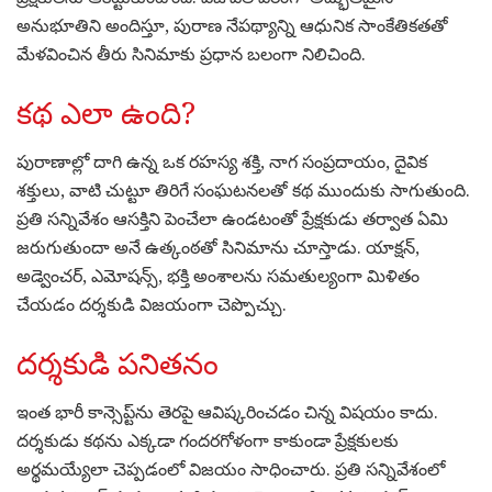
అనుభూతిని అందిస్తూ, పురాణ నేపథ్యాన్ని ఆధునిక సాంకేతికతతో
మేళవించిన తీరు సినిమాకు ప్రధాన బలంగా నిలిచింది.
కథ ఎలా ఉంది?
పురాణాల్లో దాగి ఉన్న ఒక రహస్య శక్తి, నాగ సంప్రదాయం, దైవిక
శక్తులు, వాటి చుట్టూ తిరిగే సంఘటనలతో కథ ముందుకు సాగుతుంది.
ప్రతి సన్నివేశం ఆసక్తిని పెంచేలా ఉండటంతో ప్రేక్షకుడు తర్వాత ఏమి
జరుగుతుందా అనే ఉత్కంఠతో సినిమాను చూస్తాడు. యాక్షన్,
అడ్వెంచర్, ఎమోషన్స్, భక్తి అంశాలను సమతుల్యంగా మిళితం
చేయడం దర్శకుడి విజయంగా చెప్పొచ్చు.
దర్శకుడి పనితనం
ఇంత భారీ కాన్సెప్ట్‌ను తెరపై ఆవిష్కరించడం చిన్న విషయం కాదు.
దర్శకుడు కథను ఎక్కడా గందరగోళంగా కాకుండా ప్రేక్షకులకు
అర్థమయ్యేలా చెప్పడంలో విజయం సాధించారు. ప్రతి సన్నివేశంలో