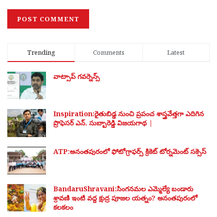
Trending
Comments
Latest
వాట్సాప్ గవర్నెన్స్
Inspiration:రైతుబిడ్డ నుంచి ప్రపంచ శాస్త్రవేత్తగా ఎదిగిన
ప్రొఫెసర్ ఎన్. సుబ్బారెడ్డి విజయగాథ |
ATP:అనంతపురంలో ఫోటోగ్రాఫర్స్ క్రికెట్ టోర్నమెంట్ సక్సెస్
BandaruShravani:సింగనమల ఎమ్మెల్యే బండారు
శ్రావణి ఇంటి వద్ద క్షుద్ర పూజల యత్నం? అనంతపురంలో
కలకలం