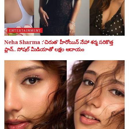
ENTERTAINMENT
Neha Sharma :’చిరుత’ హీరోయిన్ నేహా శర్మ సరికొత్త
ప్లాన్.. సోషల్ మీడియాతో లక్షల ఆదాయం