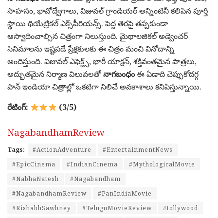
సాహసం, భావోద్వేగాలు, విజువల్ గ్రాండియర్ అన్నింటినీ కలిపిన పూర్తి
స్థాయి థియేట్రికల్ ఎక్స్‌పీరియన్స్. పెద్ద తెరపై తప్పకుండా
ఆస్వాదించాల్సిన చిత్రంగా నిలుస్తుంది. మైథాలజికల్ అడ్వెంచర్
సినిమాలను ఇష్టపడే ప్రేక్షకులకు ఈ చిత్రం మంచి వినోదాన్ని
అందిస్తుంది. విజువల్ ఎఫెక్ట్స్, భారీ యాక్షన్, శక్తివంతమైన పాత్రలు,
అద్భుతమైన నిర్మాణ విలువలతో
నాగబంధం
ఈ ఏడాది చెప్పుకోదగ్గ
పాన్ ఇండియా చిత్రాల్లో ఒకటిగా నిలిచే అవకాశాలు కనిపిస్తున్నాయి.
రేటింగ్:
(3/5)
NagabandhamReview
Tags:
#ActionAdventure
#EntertainmentNews
#EpicCinema
#IndianCinema
#MythologicalMovie
#NabhaNatesh
#Nagabandham
#NagabandhamReview
#PanIndiaMovie
#RishabhSawhney
#TeluguMovieReview
#tollywood