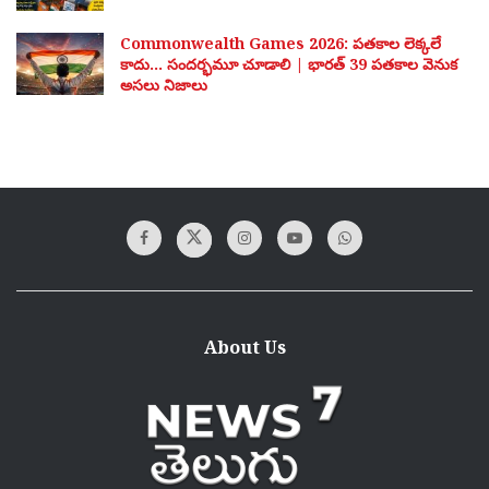
Commonwealth Games 2026: పతకాల లెక్కలే
కాదు… సందర్భమూ చూడాలి | భారత్ 39 పతకాల వెనుక
అసలు నిజాలు
About Us