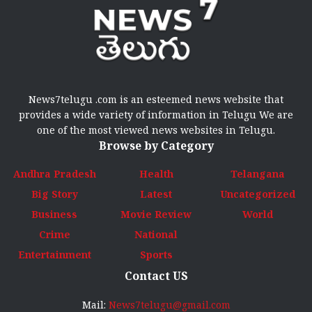
News7telugu .com is an esteemed news website that
provides a wide variety of information in Telugu We are
one of the most viewed news websites in Telugu.
Browse by Category
Andhra Pradesh
Health
Telangana
Big Story
Latest
Uncategorized
Business
Movie Review
World
Crime
National
Entertainment
Sports
Contact US
Mail:
News7telugu@gmail.com