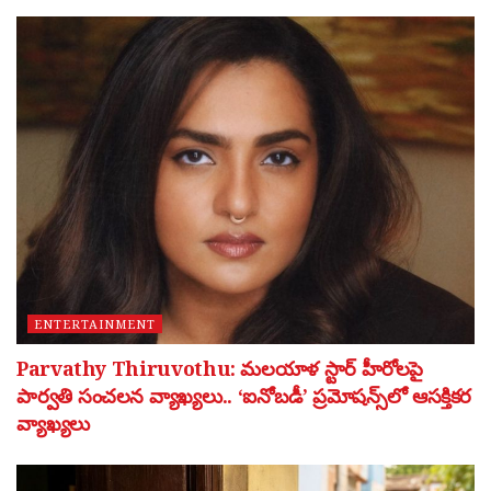
ENTERTAINMENT
Parvathy Thiruvothu: మలయాళ స్టార్ హీరోలపై
పార్వతి సంచలన వ్యాఖ్యలు.. ‘ఐనోబడీ’ ప్రమోషన్స్‌లో ఆసక్తికర
వ్యాఖ్యలు