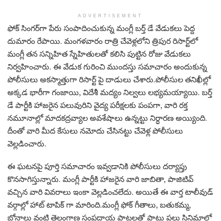
ADVERTISEMENT
ఫోక్ సింగర్‌గా పేరు సంపాదించుకున్న మంగ్లీ బర్త్ డే వేడుకలు పెద్ద
దుమారం రేపాయి. మంగళవారం రాత్రి చేవెళ్లలోని త్రిపుర రిసార్ట్‌లో
మంగ్లీ తన సన్నిహిత స్నేహితులతో కలిసి పుట్టిన రోజు వేడుకలు
నిర్వహించారు. ఈ వేడుక గురించి ముందస్తు సమాచారం అందుకున్న
పోలీసులు అకస్మాత్తుగా రిసార్ట్ పై దాడులు చేశారు.పోలీసుల తనిఖీల్లో
అక్కడ భారీగా గంజాయి, విదేశీ మద్యం నిల్వలు లభ్యమయ్యాయి. బర్త్
డే పార్టీకి హాజరైన పలువురిని వైద్య పరీక్షలకు పంపగా, వారి రక్త
నమూనాల్లో మాదకద్రవ్యాల అవశేషాలు ఉన్నట్టు నిర్ధారణ అయ్యింది.
దీంతో వారి మీద కేసులు నమోదు చేసినట్టు చేవెళ్ల పోలీసులు
వెల్లడించారు.
ఈ ఘటనపై పూర్తి సమాచారం ఇవ్వడానికి పోలీసులు దర్యాప్తు
కొనసాగిస్తున్నారు. మంగ్లీ పార్టీకి హాజరైన వారి జాబితా, పాజిటివ్
వచ్చిన వారి వివరాలు ఇంకా వెల్లడించలేదు. అయితే ఈ వార్త టాలీవుడ్
వర్గాల్లో హాట్ టాపిక్ గా మారింది.మంగ్లీ ఫోక్ గీతాలు, బతుకమ్మ,
బోనాలు వంటి తెలంగాణ సంప్రదాయ పాటలతో పాటు పలు సినిమాల్లో