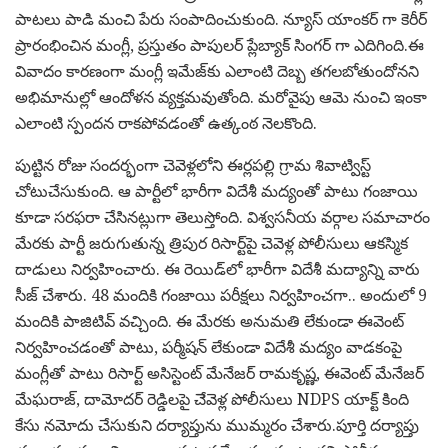
పాటలు పాడి మంచి పేరు సంపాదించుకుంది. న్యూస్ యాంకర్ గా కెరీర్
ప్రారంభించిన మంగ్లీ, ప్రస్తుతం పాపులర్ ప్లేబ్యాక్ సింగర్ గా ఎదిగింది.ఈ
వివాదం కారణంగా మంగ్లీ ఇమేజ్‌కు ఎలాంటి దెబ్బ తగలబోతుందోనని
అభిమానుల్లో ఆందోళన వ్యక్తమవుతోంది. మరోవైపు ఆమె నుంచి ఇంకా
ఎలాంటి స్పందన రాకపోవడంతో ఉత్కంఠ నెలకొంది.
పుట్టిన రోజు సందర్భంగా చెవెళ్లలోని ఈర్లపల్లి గ్రామ శివాట్విస్ట్
చోటుచేసుకుంది. ఆ పార్టీలో భారీగా విదేశీ మద్యంతో పాటు గంజాయి
కూడా సరఫరా చేసినట్లుగా తెలుస్తోంది. విశ్వసనీయ వర్గాల సమాచారం
మేరకు పార్టీ జరుగుతున్న త్రిపుర రిసార్ట్‌పై చెవెళ్ల పోలీసులు ఆకస్మిక
దాడులు నిర్వహించారు. ఈ రెయిడ్‌లో భారీగా విదేశీ మద్యాన్ని వారు
సీజ్ చేశారు. 48 మందికి గంజాయి పరీక్షలు నిర్వహించగా.. అందులో 9
మందికి పాజిటివ్ వచ్చింది. ఈ మేరకు అనుమతి లేకుండా ఈవెంట్
నిర్వహించడంతో పాటు, పర్మీషన్ లేకుండా విదేశీ మద్యం వాడకంపై
మంగ్లీతో పాటు రిసార్ట్ అసిస్టెంట్ మేనేజర్ రామకృష్ణ, ఈవెంట్ మేనేజర్
మేఘరాజ్, దామోదర్ రెడ్డిలపై చెేవెళ్ల పోలీసులు NDPS యాక్ట్ కింది
కేసు నమోదు చేసుకుని దర్యాప్తును ముమ్మరం చేశారు.పూర్తి దర్యాప్తు