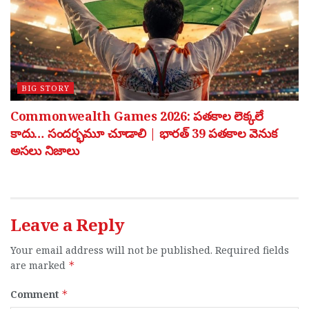
BIG STORY
Commonwealth Games 2026: పతకాల లెక్కలే
కాదు… సందర్భమూ చూడాలి | భారత్ 39 పతకాల వెనుక
అసలు నిజాలు
Leave a Reply
Your email address will not be published.
Required fields
are marked
*
Comment
*