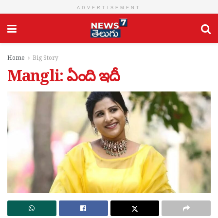
ADVERTISEMENT
Home
Big Story
Mangli: ఏంది ఇదీ