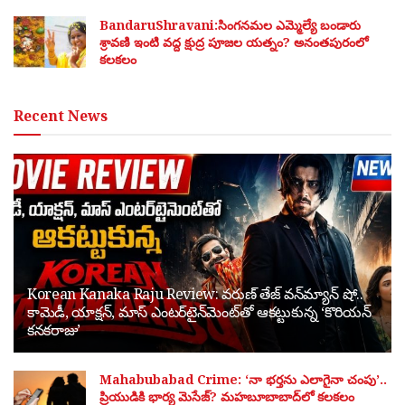
BandaruShravani:సింగనమల ఎమ్మెల్యే బండారు
శ్రావణి ఇంటి వద్ద క్షుద్ర పూజల యత్నం? అనంతపురంలో
కలకలం
Recent News
Korean Kanaka Raju Review: వరుణ్ తేజ్ వన్‌మ్యాన్ షో..
కామెడీ, యాక్షన్, మాస్ ఎంటర్‌టైన్‌మెంట్‌తో ఆకట్టుకున్న ‘కొరియన్
కనకరాజు’
Mahabubabad Crime: ‘నా భర్తను ఎలాగైనా చంపు’..
ప్రియుడికి భార్య మెసేజ్? మహబూబాబాద్‌లో కలకలం