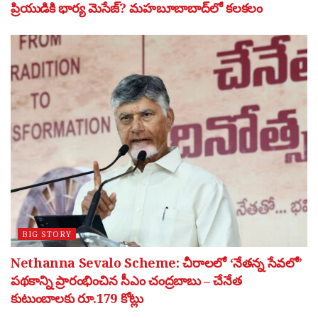
ప్రియుడికి భార్య మెసేజ్? మహబూబాబాద్‌లో కలకలం
BIG STORY
Nethanna Sevalo Scheme: చీరాలలో ‘నేతన్న సేవలో’
పథకాన్ని ప్రారంభించిన సీఎం చంద్రబాబు – చేనేత
కుటుంబాలకు రూ.179 కోట్లు