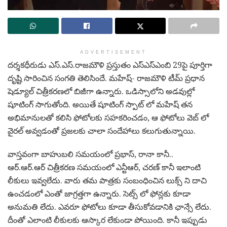
ADVERTISEMENT
ద‌ర్శ‌క‌ధీరుడు ఎస్.ఎస్.రాజ‌మౌళి ప్ర‌స్తుతం ఎస్ఎస్ఎంబి 29పై పూర్తిగా
దృష్టి సారించిన సంగ‌తి తెలిసిందే. మ‌హేష్- రాజ‌మౌళి టీమ్ ప్ర‌ధాన
షెడ్యూల్ చిత్రీక‌ర‌ణ‌లో బిజీగా ఉన్నారు. ఒడిస్సాలోని అడ‌వుల్లో
షూటింగ్ సాగుతోంది. అయితే షూటింగ్ స్పాట్ లో మ‌హేష్ త‌న
అభిమానుల‌తో క‌లిసి ఫోటోల‌కు స‌హ‌క‌రించ‌డం, ఆ ఫోటోలు వెబ్ లో
వైర‌ల్ అవ్వ‌డంతో ప్ర‌జ‌ల‌కు చాలా సందేహాలు క‌లుగుతున్నాయి.
వాస్త‌వంగా బాహుబ‌లి స‌మ‌యంలో ప్ర‌భాస్, రానా కానీ..
ఆర్.ఆర్.ఆర్ చిత్రీక‌ర‌ణ స‌మ‌యంలో ఎన్టీఆర్, చ‌ర‌ణ్ కానీ ఇలాంటి
లీకులు ఇవ్వ‌లేదు. వారు త‌మ పాత్ర‌కు సంబంధించిన‌ లుక్స్ ని దాచి
ఉంచ‌డంలో ఎంతో జాగ్ర‌త్త‌గా ఉన్నారు. సెట్స్ లో ఫోన్ల‌కు కూడా
అనుమ‌తి లేదు. ఎవ‌రూ ఫోటోలు కూడా తీసుకోవ‌డానికి ఛాన్సే లేదు.
దీంతో ఎలాంటి లీకుల‌కు ఆస్కార లేకుండా పోయింది. కానీ ఇప్పుడు