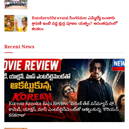
BandaruShravani:సింగనమల ఎమ్మెల్యే బండారు
శ్రావణి ఇంటి వద్ద క్షుద్ర పూజల యత్నం? అనంతపురంలో
కలకలం
Recent News
Korean Kanaka Raju Review: వరుణ్ తేజ్ వన్‌మ్యాన్ షో..
కామెడీ, యాక్షన్, మాస్ ఎంటర్‌టైన్‌మెంట్‌తో ఆకట్టుకున్న ‘కొరియన్
కనకరాజు’