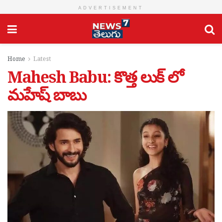
ADVERTISEMENT
Home
Latest
Mahesh Babu: కొత్త లుక్‌ లో
మ‌హేష్ బాబు