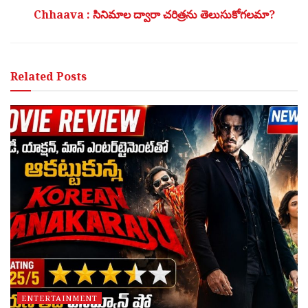
Chhaava : సినిమాల ద్వారా చరిత్రను తెలుసుకోగలమా?
Related
Posts
ENTERTAINMENT