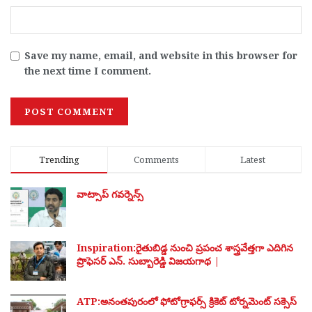
Save my name, email, and website in this browser for
the next time I comment.
Trending
Comments
Latest
వాట్సాప్ గవర్నెన్స్
Inspiration:రైతుబిడ్డ నుంచి ప్రపంచ శాస్త్రవేత్తగా ఎదిగిన
ప్రొఫెసర్ ఎన్. సుబ్బారెడ్డి విజయగాథ |
ATP:అనంతపురంలో ఫోటోగ్రాఫర్స్ క్రికెట్ టోర్నమెంట్ సక్సెస్