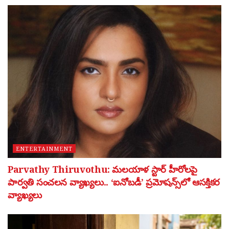
ENTERTAINMENT
Parvathy Thiruvothu: మలయాళ స్టార్ హీరోలపై
పార్వతి సంచలన వ్యాఖ్యలు.. ‘ఐనోబడీ’ ప్రమోషన్స్‌లో ఆసక్తికర
వ్యాఖ్యలు