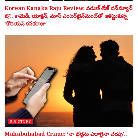
Korean Kanaka Raju Review: వరుణ్ తేజ్ వన్‌మ్యాన్
షో.. కామెడీ, యాక్షన్, మాస్ ఎంటర్‌టైన్‌మెంట్‌తో ఆకట్టుకున్న
‘కొరియన్ కనకరాజు’
BIG STORY
Mahabubabad Crime: ‘నా భర్తను ఎలాగైనా చంపు’..