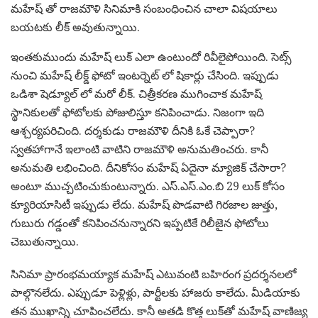
మ‌హేష్ తో రాజ‌మౌళి సినిమాకి సంబంధించిన చాలా విష‌యాలు
బ‌య‌ట‌కు లీక్ అవుతున్నాయి.
ఇంత‌కుముందు మ‌హేష్ లుక్ ఎలా ఉంటుందో రివీలైపోయింది. సెట్స్
నుంచి మ‌హేష్ లీక్డ్ ఫోటో ఇంట‌ర్నెట్ లో షికార్లు చేసింది. ఇప్పుడు
ఒడిశా షెడ్యూల్ లో మ‌రో లీక్. చిత్రీక‌ర‌ణ‌ ముగించాక‌ మహేష్
స్థానికులతో ఫోటోలకు పోజులిస్తూ కనిపించాడు. నిజంగా ఇది
ఆశ్చ‌ర్య‌ప‌రిచింది. ద‌ర్శ‌కుడు రాజ‌మౌళి దీనికి ఓకే చెప్పారా?
స్వ‌త‌హాగానే ఇలాంటి వాటిని రాజ‌మౌళి అనుమ‌తించ‌రు. కానీ
అనుమతి ల‌భించింది. దీనికోసం మ‌హేష్ ఏదైనా మ్యాజిక్ చేసారా?
అంటూ ముచ్చ‌టించుకుంటున్నారు. ఎస్.ఎస్.ఎం.బి 29 లుక్ కోసం
క్యూరియాసిటీ ఇప్పుడు లేదు. మ‌హేష్ పొడ‌వాటి గిర‌జాల జుత్తు,
గుబురు గ‌డ్డంతో క‌నిపించ‌నున్నార‌ని ఇప్ప‌టికే రిలీజైన ఫోటోలు
చెబుతున్నాయి.
సినిమా ప్రారంభ‌మ‌య్యాక మహేష్ ఎటువంటి బహిరంగ ప్రదర్శనలలో
పాల్గొనలేదు. ఎప్పుడూ పెళ్లిళ్లు, పార్టీలకు హాజరు కాలేదు. మీడియాకు
తన ముఖాన్ని చూపించలేదు. కానీ అతడి కొత్త లుక్‌తో మ‌హేష్ వాణిజ్య