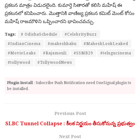
ప్ర‌క‌ట‌న మాత్రం విడుద‌లైంది. కుమార్తె సితార‌తో క‌లిసి మ‌హేష్ ఈ
ప్ర‌క‌ట‌న‌లో క‌నిపించారు. మొత్తానికి వాణిజ్య‌ ప్ర‌క‌ట‌న క‌మిట్ మెంట్ కోసం
మ‌హేష్ రాజ‌మౌళిని ఒప్పించార‌ని భావించ‌వ‌చ్చు.
Tags:
# OdishaSchedule
#CelebrityBuzz
#IndianCinema
#maheshbabu
#MaheshLookLeaked
#MovieLeaks
#Rajamouli
#SSMB29
#telugucinema
#tollywood
#TollywoodNews
Plugin Install
: Subscribe Push Notification need OneSignal plugin to
be installed.
Previous Post
SLBC Tunnel Collapse : కీలక నిర్ణయం తీసుకోనున్న ప్రభుత్వం
Next Post