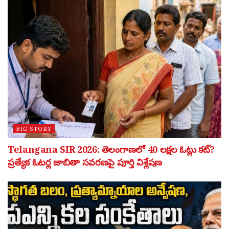
BIG STORY
Telangana SIR 2026: తెలంగాణలో 40 లక్షల ఓట్లు కట్?
ప్రత్యేక ఓటర్ల జాబితా సవరణపై పూర్తి విశ్లేషణ