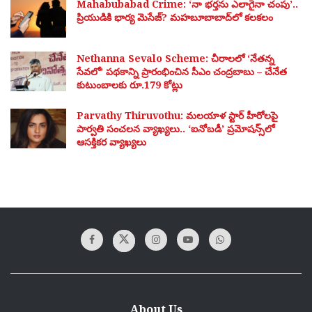
Mahabubabad Crime: ‘నా భర్తను ఎలాగైనా చంపు’..
ప్రియుడికి భార్య మెసేజ్? మహబూబాబాద్‌లో కలకలం
Nethanna Sevalo Scheme: చీరాలలో ‘నేతన్న
సేవలో’ పథకాన్ని ప్రారంభించిన సీఎం చంద్రబాబు – చేనేత
కుటుంబాలకు రూ.179 కోట్లు
Parvathy Thiruvothu: మలయాళ స్టార్ హీరోలపై
పార్వతి సంచలన వ్యాఖ్యలు.. ‘ఐనోబడీ’ ప్రమోషన్స్‌లో
ఆసక్తికర వ్యాఖ్యలు
About Us