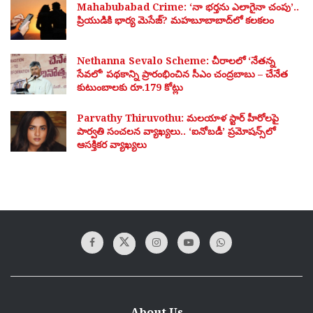
Mahabubabad Crime: ‘నా భర్తను ఎలాగైనా చంపు’..
ప్రియుడికి భార్య మెసేజ్? మహబూబాబాద్‌లో కలకలం
Nethanna Sevalo Scheme: చీరాలలో ‘నేతన్న
సేవలో’ పథకాన్ని ప్రారంభించిన సీఎం చంద్రబాబు – చేనేత
కుటుంబాలకు రూ.179 కోట్లు
Parvathy Thiruvothu: మలయాళ స్టార్ హీరోలపై
పార్వతి సంచలన వ్యాఖ్యలు.. ‘ఐనోబడీ’ ప్రమోషన్స్‌లో
ఆసక్తికర వ్యాఖ్యలు
About Us