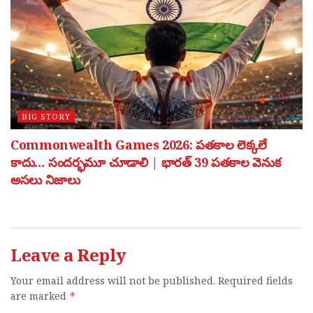
BIG STORY
Commonwealth Games 2026: పతకాల లెక్కలే
కాదు… సందర్భమూ చూడాలి | భారత్ 39 పతకాల వెనుక
అసలు నిజాలు
Leave a Reply
Your email address will not be published.
Required fields
are marked
*