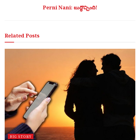
Perni Nani: బుద్ధొచ్చింది!
Related
Posts
BIG STORY