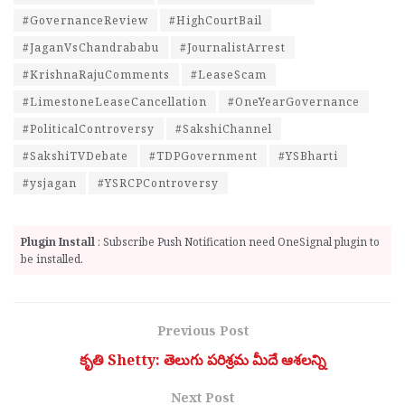
#GovernanceReview
#HighCourtBail
#JaganVsChandrababu
#JournalistArrest
#KrishnaRajuComments
#LeaseScam
#LimestoneLeaseCancellation
#OneYearGovernance
#PoliticalControversy
#SakshiChannel
#SakshiTVDebate
#TDPGovernment
#YSBharti
#ysjagan
#YSRCPControversy
Plugin Install
: Subscribe Push Notification need OneSignal plugin to
be installed.
Previous Post
కృతి Shetty: తెలుగు పరిశ్రమ మీదే ఆశలన్ని
Next Post