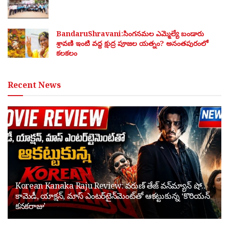
BandaruShravani:సింగనమల ఎమ్మెల్యే బండారు
శ్రావణి ఇంటి వద్ద క్షుద్ర పూజల యత్నం? అనంతపురంలో
కలకలం
Recent News
Korean Kanaka Raju Review: వరుణ్ తేజ్ వన్‌మ్యాన్ షో..
కామెడీ, యాక్షన్, మాస్ ఎంటర్‌టైన్‌మెంట్‌తో ఆకట్టుకున్న ‘కొరియన్
కనకరాజు’