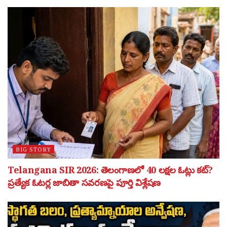
BIG STORY
Telangana SIR 2026: తెలంగాణలో 40 లక్షల ఓట్లు కట్?
ప్రత్యేక ఓటర్ల జాబితా సవరణపై పూర్తి విశ్లేషణ