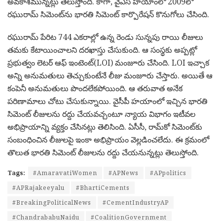
అవకాశమున్నట్లు తెలుస్తోంది. కాగా, వైఎస్ హయాంలో 2009లో
రఘురామ్ సిమెంట్‌ను భారతి సిమెంట్ కార్పొరేషన్ కొనుగోలు చేసింది.
రఘురామ్ పేరిట 744 ఎకరాల్లో ఉన్న రెండు సున్నపు రాయి లీజులు
తమకు కేటాయించాలని దరఖాస్తు చేసుకుంది. ఆ సంస్థకు అప్పట్లో
ప్రభుత్వం లెటర్ ఆఫ్ ఇంటెంట్(LOI) మంజూరు చేసింది. LOI ఇచ్చాక
అన్ని అనుమతులు తెచ్చుకుంటేనే లీజు మంజూరు చేస్తారు. అయితే ఆ
కంపెనీ అనుమతులు పొందలేకపోయింది. ఆ తరువాత అనేక
పరిణామాలు చోటు చేసుకున్నాయి. వైసీపీ హయాంలో ఇచ్చిన భారతి
సిమెంట్ లీజులను రద్దు చేయవచ్చంటూ న్యాయ విభాగం ఇటీవల
అభిప్రాయాన్ని వ్యక్తం చేసినట్లు తెలిసింది. ఏసీసీ, రామ్‌కో సిమెంట్‌కు
సంబంధించిన లీజులపై ఇంకా అభిప్రాయం వెల్లడించలేదు. ఈ క్రమంలో
తొలుత భారతి సిమెంట్ లీజులను రద్దు చేయనున్నట్లు తెలుస్తోంది.
Tags:
#AmaravatiWomen
#APNews
#APpolitics
#APRajakeeyalu
#BhartiCements
#BreakingPoliticalNews
#CementIndustryAP
#ChandrababuNaidu
#CoalitionGovernment