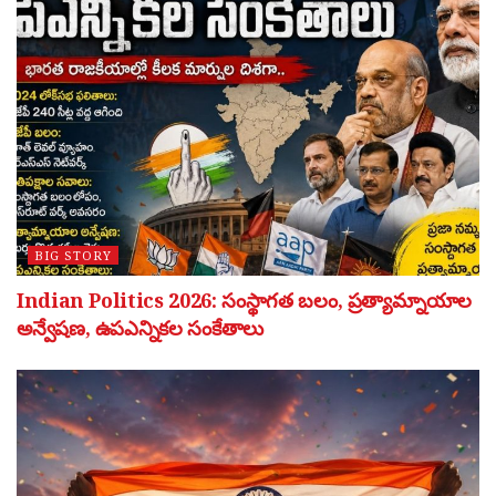
BIG STORY
Indian Politics 2026: సంస్థాగత బలం, ప్రత్యామ్నాయాల
అన్వేషణ, ఉపఎన్నికల సంకేతాలు