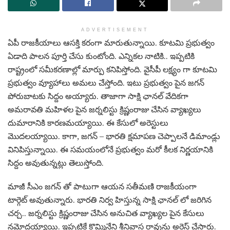
ADVERTISEMENT
ఏపీ రాజకీయాలు ఆసక్తి కరంగా మారుతున్నాయి. కూటమి ప్రభుత్వం
ఏడాది పాలన పూర్తి చేసు కుంటోంది. ఎన్నికల నాటికి.. ఇప్పటికి
రాష్ట్రంలో సమీకరణాల్లో మార్పు కనిపిస్తోంది. వైసీపీ లక్ష్యం గా కూటమి
ప్రభుత్వం వ్యూహాలు అమలు చేస్తోంది. ఇటు ప్రభుత్వం పైన జగన్
పోరుబాటకు సిద్దం అయ్యారు. తాజాగా సాక్షి ఛానల్ వేదికగా
అమరావతి మహిళల పైన జర్నలిస్టు క్రిష్ణంరాజు చేసిన వ్యాఖ్యలు
దుమారానికి కారణమయ్యాయి. ఈ కేసులో అరెస్టులు
మొదలయ్యాయి. కాగా, జగన్ – భారతి క్షమాపణ చెప్పాలనే డిమాండ్లు
వినిపిస్తున్నాయి. ఈ సమయంలోనే ప్రభుత్వం మరో కీలక నిర్ణయానికి
సిద్దం అవుతున్నట్లు తెలుస్తోంది.
మాజీ సీఎం జగన్ తో పాటుగా ఆయన సతీమణి రాజకీయంగా
టార్గెట్ అవుతున్నారు. భారతి నిర్వ హిస్తున్న సాక్షి ఛానల్ లో జరిగిన
చర్చ.. జర్నలిస్టు క్రిష్ణంరాజు చేసిన అనుచిత వ్యాఖ్యల పైన కేసులు
నమోదయ్యాయి. ఇప్పటికే కొమ్మినేని శ్రీనివాస రావును అరెస్ట్ చేసారు.