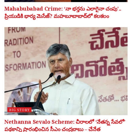
Mahabubabad Crime: ‘నా భర్తను ఎలాగైనా చంపు’..
ప్రియుడికి భార్య మెసేజ్? మహబూబాబాద్‌లో కలకలం
BIG STORY
Nethanna Sevalo Scheme: చీరాలలో ‘నేతన్న సేవలో’
పథకాన్ని ప్రారంభించిన సీఎం చంద్రబాబు – చేనేత