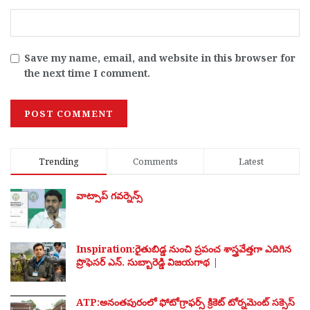
Save my name, email, and website in this browser for
the next time I comment.
Trending
Comments
Latest
వాట్సాప్ గవర్నెన్స్
Inspiration:రైతుబిడ్డ నుంచి ప్రపంచ శాస్త్రవేత్తగా ఎదిగిన
ప్రొఫెసర్ ఎన్. సుబ్బారెడ్డి విజయగాథ |
ATP:అనంతపురంలో ఫోటోగ్రాఫర్స్ క్రికెట్ టోర్నమెంట్ సక్సెస్