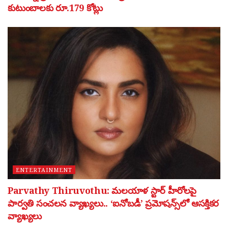
కుటుంబాలకు రూ.179 కోట్లు
ENTERTAINMENT
Parvathy Thiruvothu: మలయాళ స్టార్ హీరోలపై
పార్వతి సంచలన వ్యాఖ్యలు.. ‘ఐనోబడీ’ ప్రమోషన్స్‌లో ఆసక్తికర
వ్యాఖ్యలు