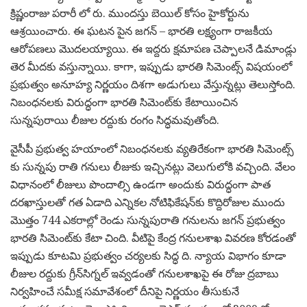
క్రిష్ణంరాజు పరారీ లో రు. ముందస్తు బెయిల్ కోసం హైకోర్టును
ఆశ్రయించారు. ఈ ఘటన పైన జగన్ – భారతి లక్ష్యంగా రాజకీయ
ఆరోపణలు మొదలయ్యాయి. ఈ ఇద్దరు క్షమాపణ చెప్పాలనే డిమాండ్లు
తెర మీదకు వస్తున్నాయి. కాగా, ఇప్పుడు భారతి సిమెంట్స్ విషయంలో
ప్రభుత్వం అనూహ్య నిర్ణయం దిశగా అడుగులు వేస్తున్నట్లు తెలుస్తోంది.
నిబంధనలకు విరుద్ధంగా భారతి సిమెంట్‌కు కేటాయించిన
సున్నపురాయి లీజుల రద్దుకు రంగం సిద్ధమవుతోంది.
వైసీపీ ప్రభుత్వ హయాంలో నిబంధనలకు వ్యతిరేకంగా భారతి సిమెంట్స్
కు సున్నపు రాతి గనులు లీజుకు ఇచ్చినట్లు వెలుగులోకి వచ్చింది. వేలం
విధానంలో లీజులు పొందాల్సి ఉండగా అందుకు విరుద్ధంగా పాత
దరఖాస్తులతో గత ఏడాది ఎన్నికల నోటిఫికేషన్‌కు కొద్దిరోజుల ముందు
మొత్తం 744 ఎకరాల్లో రెండు సున్నపురాతి గనులను జగన్ ప్రభుత్వం
భారతి సిమెంట్‌కు కేటా చింది. వీటిపై కేంద్ర గనులశాఖ వివరణ కోరడంతో
ఇప్పుడు కూటమి ప్రభుత్వం చర్యలకు సిద్ధ ది. న్యాయ విభాగం కూడా
లీజుల రద్దుకు గ్రీన్‌సిగ్నల్‌ ఇవ్వడంతో గనులశాఖపై ఈ రోజు ద్రబాబు
నిర్వహించే సమీక్ష సమావేశంలో దీనిపై నిర్ణయం తీసుకునే