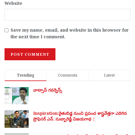
Website
Save my name, email, and website in this browser for
the next time I comment.
Trending
Comments
Latest
వాట్సాప్ గవర్నెన్స్
Inspiration:రైతుబిడ్డ నుంచి ప్రపంచ శాస్త్రవేత్తగా ఎదిగిన
ప్రొఫెసర్ ఎన్. సుబ్బారెడ్డి విజయగాథ |