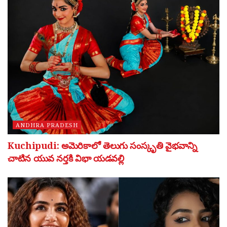
ANDHRA PRADESH
Kuchipudi: అమెరికాలో తెలుగు సంస్కృతి వైభవాన్ని
చాటిన యువ నర్తకి విభా యడవల్లి