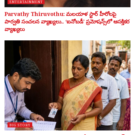
ENTERTAINMENT
Parvathy Thiruvothu: మలయాళ స్టార్ హీరోలపై
పార్వతి సంచలన వ్యాఖ్యలు.. ‘ఐనోబడీ’ ప్రమోషన్స్‌లో ఆసక్తికర
వ్యాఖ్యలు
BIG STORY