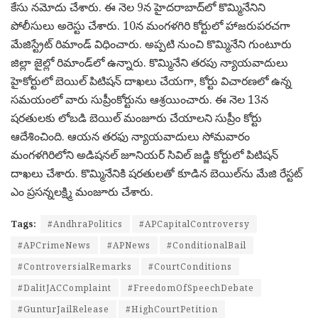
కేసు నమోదు చేశారు. ఈ నెల 9న హైదరాబాద్‌లో కొమ్మినేనిని
పోలీసులు అరెస్టు చేశారు. 10న మంగళగిరి కోర్టులో హాజరుపరచగా
మేజిస్ట్రేట్‌ రిమాండ్‌ విధించారు. అప్పటి నుంచి కొమ్మినేని గుంటూరు
జిల్లా జైల్లో రిమాండ్‌లో ఉన్నారు. కొమ్మినేని తరపు న్యాయవాదులు
హైకోర్టులో బెయిల్‌ పిటిషన్‌ దాఖలు చేయగా, కోర్టు విచారణలో ఉన్న
సమయంలో వారు సుప్రీంకోర్టును ఆశ్రయించారు. ఈ నెల 13న
షరతులకు లోబడి బెయిల్‌ మంజూరు చేయాలని సుప్రీం కోర్టు
ఆదేశించింది. ఆయన తరఫు న్యాయవాదులు సోమవారం
మంగళగిరిలోని అడిషనల్‌ జూనియర్‌ సివిల్‌ జడ్జి కోర్టులో పిటిషన్‌
దాఖలు చేశారు. కొమ్మినేనికి షరతులతో కూడిన బెయిల్‌ను మేజి రేస్టట్‌
ఎం ప్రసన్నలక్ష్మి మంజూరు చేశారు.
Tags:
#AndhraPolitics
#APCapitalControversy
#APCrimeNews
#APNews
#ConditionalBail
#ControversialRemarks
#CourtConditions
#DalitJACComplaint
#FreedomOfSpeechDebate
#GunturJailRelease
#HighCourtPetition