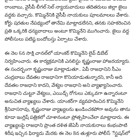
రాంబాబు, వైసీపీ లీగల్‌ సెల్‌ న్యాయవాదులు తదితరులు జిల్లా జైలు
వద్దకు వచ్చారు. కొమ్మినేనికి వైసీపీ నాయకులు పూలమాలలు వేశారు.
కోర్టు షరతుల నేపథ్యంలో తానేమి మాట్లాడలేనని, తనకు సహకరించిన
ప్రతి ఒక్కరికి ధన్యవాదాలు అంటూ కొమ్మినేని ముగించారు. జైలు వద్ద
పోలీసులు పటిష్ఠ బందోబస్తు ఏర్పాటు చేశారు.
ఈ నెల 6న సాక్షి చానల్‌లో యాంకర్‌ కొమ్మినేని లైవ్‌ డిబేట్‌
నిర్వహించారు. ఈ కార్యక్రమానికి ఎనలిస్టు కృష్ణంరాజు హాజరయ్యారు.
ఈ సందర్భంగా కృష్ణంరాజు మాట్లాడుతూ.. ఏపీ రాజధానిని సీఎం
చంద్రబాబు దేవతల రాజధానిగా కొనియాడుతున్నారని, కానీ అది
దేవతల రాజధాని కాదని, వేశ్యల రాజధాని అని వ్యాఖ్యానించారు.
రాజధాని చుట్టూ వేశ్యలు, ఎయిడ్స్‌ రోగులు ఎక్కువగా ఉన్నారంటూ
అనుచిత వ్యాఖ్యలు చేశారు. యాంకర్‌గా వ్యవహరించిన కొమ్మినేని
శ్రీనివాసరావు, కృష్ణంరాజు వ్యాఖ్యలను ఖండించకపోగా అవును తాను
కూడా ఇంగ్లిష్‌ పత్రికలో చూశానంటూ ప్రోత్సహించేలా మాట్లాడారు. ఈ
వ్యాఖ్యలపై రాజధాని ప్రాంత దళిత జేఏసీ నాయకురాలు కంభంపాటి
శిరీష ఇచ్చిన ఫిర్యాదు మేరకు ఈ నెల 8న తుళ్లూరు పోలీస్‌ ేస్టషన్‌లో