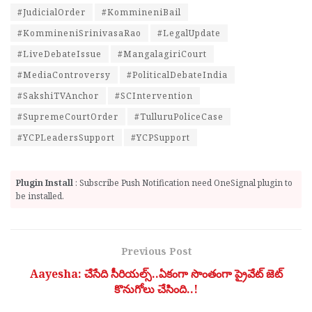
#JudicialOrder
#KommineniBail
#KommineniSrinivasaRao
#LegalUpdate
#LiveDebateIssue
#MangalagiriCourt
#MediaControversy
#PoliticalDebateIndia
#SakshiTVAnchor
#SCIntervention
#SupremeCourtOrder
#TulluruPoliceCase
#YCPLeadersSupport
#YCPSupport
Plugin Install
: Subscribe Push Notification need OneSignal plugin to
be installed.
Previous Post
Aayesha: చేసేది సీరియల్స్..ఏకంగా సొంతంగా ప్రైవేట్ జెట్
కొనుగోలు చేసింది..!