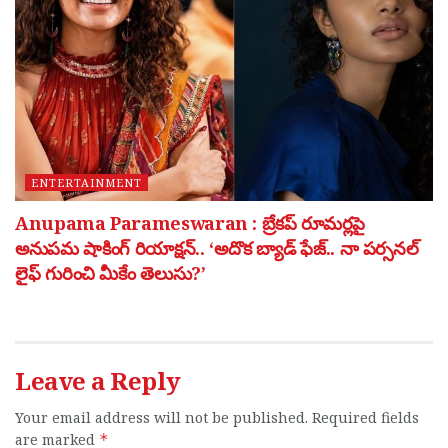
ENTERTAINMENT
Anupama Parameswaran : బ్రేకప్ రూమర్లపై
అనుపమ షాకింగ్ రియాక్షన్.. ‘అదొక బ్యాడ్ ఫేజ్.. నా పర్సనల్
లైఫ్ గురించి మీకేం తెలుసు?’
Leave a Reply
Your email address will not be published.
Required fields
are marked
*