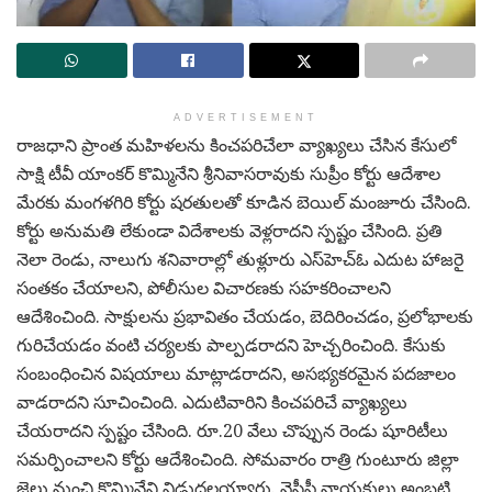
ADVERTISEMENT
రాజధాని ప్రాంత మహిళలను కించపరిచేలా వ్యాఖ్యలు చేసిన కేసులో
సాక్షి టీవీ యాంకర్‌ కొమ్మినేని శ్రీనివాసరావుకు సుప్రీం కోర్టు ఆదేశాల
మేరకు మంగళగిరి కోర్టు షరతులతో కూడిన బెయిల్‌ మంజూరు చేసింది.
కోర్టు అనుమతి లేకుండా విదేశాలకు వెళ్లరాదని స్పష్టం చేసింది. ప్రతి
నెలా రెండు, నాలుగు శనివారాల్లో తుళ్లూరు ఎస్‌హెచ్‌ఓ ఎదుట హాజరై
సంతకం చేయాలని, పోలీసుల విచారణకు సహకరించాలని
ఆదేశించింది. సాక్షులను ప్రభావితం చేయడం, బెదిరించడం, ప్రలోభాలకు
గురిచేయడం వంటి చర్యలకు పాల్పడరాదని హెచ్చరించింది. కేసుకు
సంబంధించిన విషయాలు మాట్లాడరాదని, అసభ్యకరమైన పదజాలం
వాడరాదని సూచించింది. ఎదుటివారిని కించపరిచే వ్యాఖ్యలు
చేయరాదని స్పష్టం చేసింది. రూ.20 వేలు చొప్పున రెండు షూరిటీలు
సమర్పించాలని కోర్టు ఆదేశించింది. సోమవారం రాత్రి గుంటూరు జిల్లా
జైలు నుంచి కొమ్మినేని విడుదలయ్యారు. వైసీపీ నాయకులు అంబటి