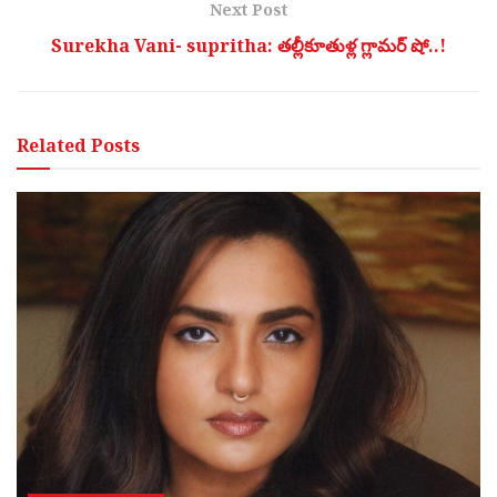
Next Post
Surekha Vani- supritha: తల్లీకూతుళ్ల గ్లామర్ షో..!
Related
Posts