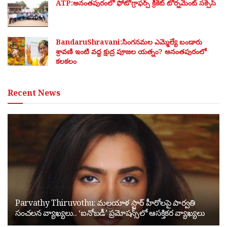
ATP:అనంతపురంలో ఫోటోగ్రాఫర్స్ క్రికెట్ టోర్నమెంట్ సక్సెస్
BandaruShravani:సింగనమల ఎమ్మెల్యే బండారు
శ్రావణి ఇంటి వద్ద క్షుద్ర పూజల యత్నం? అనంతపురంలో
కలకలం
Recent News
Parvathy Thiruvothu: మలయాళ స్టార్ హీరోలపై పార్వతి
సంచలన వ్యాఖ్యలు.. ‘ఐనోబడీ’ ప్రమోషన్స్‌లో ఆసక్తికర వ్యాఖ్యలు