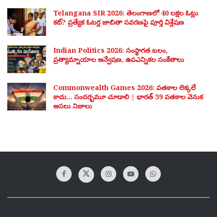
Telangana SIR 2026: తెలంగాణలో 40 లక్షల ఓట్లు
కట్? ప్రత్యేక ఓటర్ల జాబితా సవరణపై పూర్తి విశ్లేషణ
Indian Politics 2026: సంస్థాగత బలం,
ప్రత్యామ్నాయాల అన్వేషణ, ఉపఎన్నికల సంకేతాలు
Commonwealth Games 2026: పతకాల లెక్కలే
కాదు… సందర్భమూ చూడాలి | భారత్ 39 పతకాల వెనుక
అసలు నిజాలు