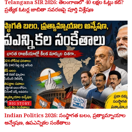
Telangana SIR 2026: తెలంగాణలో 40 లక్షల ఓట్లు కట్?
ప్రత్యేక ఓటర్ల జాబితా సవరణపై పూర్తి విశ్లేషణ
BIG STORY
Indian Politics 2026: సంస్థాగత బలం, ప్రత్యామ్నాయాల
అన్వేషణ, ఉపఎన్నికల సంకేతాలు