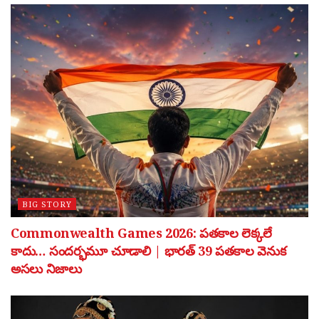
BIG STORY
Commonwealth Games 2026: పతకాల లెక్కలే
కాదు… సందర్భమూ చూడాలి | భారత్ 39 పతకాల వెనుక
అసలు నిజాలు