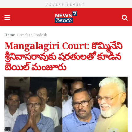
ADVERTISEMENT
Home
Andhra Pradesh
Mangalagiri Court: కొమ్మినేని
శ్రీనివాసరావుకు షరతులతో కూడిన
బెయిల్‌ మంజూరు