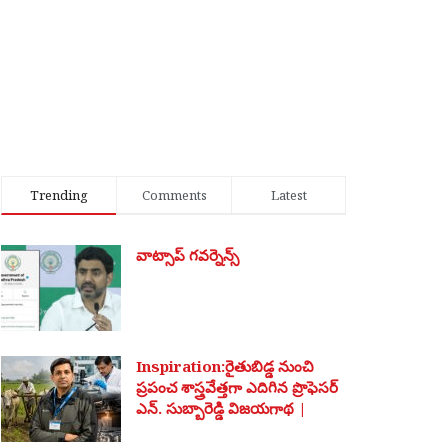
Trending
Comments
Latest
వాట్సాప్ గవర్నెన్స్
Inspiration:రైతుబిడ్డ నుంచి
ప్రపంచ శాస్త్రవేత్తగా ఎదిగిన ప్రొఫెసర్
ఎన్. సుబ్బారెడ్డి విజయగాథ |