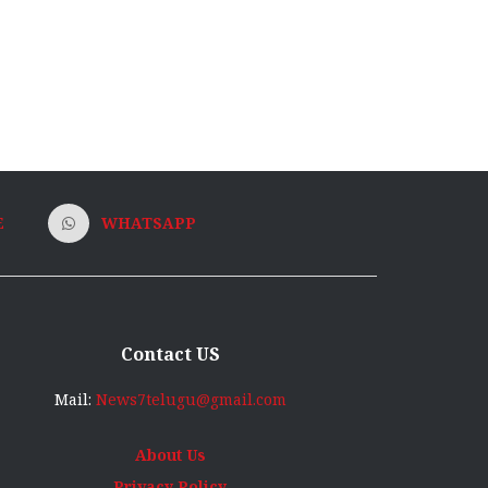
E
WHATSAPP
Contact US
Mail:
News7telugu@gmail.com
About Us
Privacy Policy