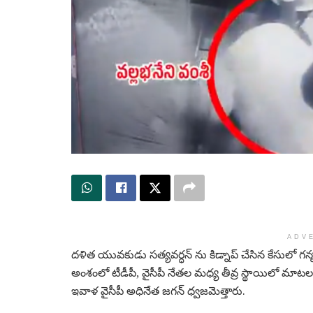
ADV
దళిత యువకుడు సత్యవర్ధన్ ను కిడ్నాప్ చేసిన కేసులో గన్న
అంశంలో టీడీపీ, వైసీపీ నేతల మధ్య తీవ్ర స్థాయిలో మాట
ఇవాళ వైసీపీ అధినేత జగన్ ధ్వజమెత్తారు.