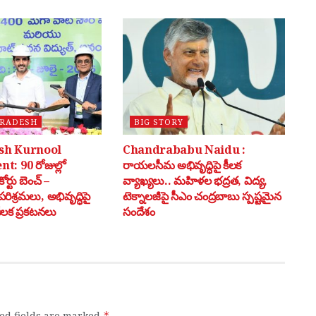
PRADESH
BIG STORY
sh Kurnool
Chandrababu Naidu :
: 90 రోజుల్లో
రాయలసీమ అభివృద్ధిపై కీలక
ర్టు బెంచ్ –
వ్యాఖ్యలు.. మహిళల భద్రత, విద్య,
రిశ్రమలు, అభివృద్ధిపై
టెక్నాలజీపై సీఎం చంద్రబాబు స్పష్టమైన
 కీలక ప్రకటనలు
సందేశం
ed fields are marked
*