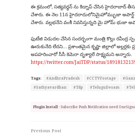
ఈ క్రమంలో, సత్యవర్ధన్ ను కిడ్నాప్ చేసిన హైదరాబాద్ తీసుకె
చేశారు. ఈ నెల 11న హైదరాదులోనిమైహోమ్భుజా అపార్ట
చేశారు. వల్లభనేని వంశీ నివసిస్తున్నది మై హోమ్ భుజా అప
ఫుటేజి విడుదల చేసిన సందర్భంగా మంత్రి కొల్లు రవీంద్ర స
ఊరుకునేది లేదని… ప్రశాంతమైన కృష్ణా జిల్లాలో అల్లర్లకు ప
అపహరించారో సీసీ కెమెరా దృశ్యాలే సాక్ష్యమని అన్నారు.
https://twitter.com/JaiTDP/status/189181321
Tags:
#AndhraPradesh
#CCTVFootage
#Gan
#Sathyavardhan
#Tdp
#TeluguDesam
#Te
Plugin Install
: Subscribe Push Notification need OneSignal
Previous Post