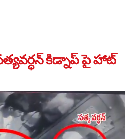
వర్ధన్ కిడ్నాప్ పై హాట్