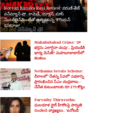
Korean Kanaka Raju Review: వరుణ్ తేజ్
వన్‌మ్యాన్ షో.. కామెడీ, యాక్షన్, మాస్
ఎంటర్‌టైన్‌మెంట్‌తో ఆకట్టుకున్న ‘కొరియన్
కనకరాజు’
Mahabubabad Crime: ‘నా
భర్తను ఎలాగైనా చంపు’.. ప్రియుడికి
భార్య మెసేజ్? మహబూబాబాద్‌లో
కలకలం
Nethanna Sevalo Scheme:
చీరాలలో ‘నేతన్న సేవలో’ పథకాన్ని
ప్రారంభించిన సీఎం చంద్రబాబు –
చేనేత కుటుంబాలకు రూ.179 కోట్లు
Parvathy Thiruvothu:
మలయాళ స్టార్ హీరోలపై పార్వతి
సంచలన వ్యాఖ్యలు.. ‘ఐనోబడీ’