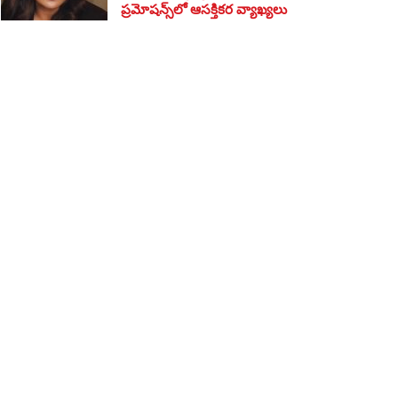
ప్రమోషన్స్‌లో ఆసక్తికర వ్యాఖ్యలు