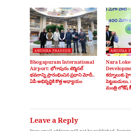
ANDHRA PRADESH
ANDHRA 
Bhogapuram International
Nara Loke
Airport: భోగాపురం టెర్మినల్
Development
భవనాన్ని ప్రారంభించిన ప్రధాని మోదీ..
కర్నూలుకు హైకో
ఏపీ అభివృద్ధికి కొత్త అధ్యాయం
పెట్టుబడులు, ప
మంత్రి లోకేష్
Leave a Reply
Your email address will not be published.
Requir