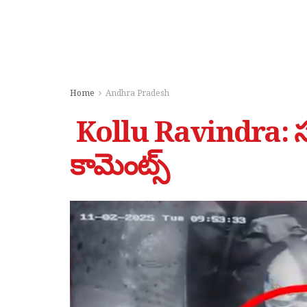
Home
Andhra Pradesh
Kollu Ravindra: సత్య
కామెంట్స్