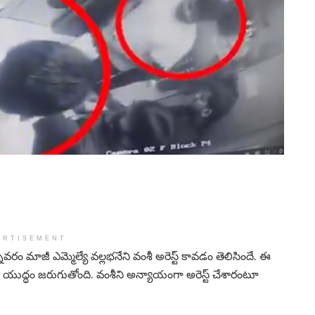
ERTISEMENT
వరం మాజీ ఎమ్మెల్యే వల్లభనేని వంశీ అరెస్ట్ కావడం తెలిసిందే. ఈ
ల యుద్ధం జరుగుతోంది. వంశీని అన్యాయంగా అరెస్ట్ చేశారంటూ