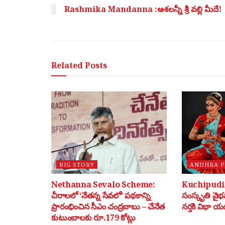
Rashmika Mandanna :ఆశలన్నీ శ్రీ వల్లి మీదే!
Related
Posts
BIG STORY
ANDHRA 
Nethanna Sevalo Scheme:
Kuchipudi: 
చీరాలలో ‘నేతన్న సేవలో’ పథకాన్ని
సంస్కృతి వై
ప్రారంభించిన సీఎం చంద్రబాబు – చేనేత
నర్తకి విభా యడ
కుటుంబాలకు రూ.179 కోట్లు