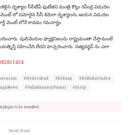
ళ్లిన దృశ్యాల సీసీటీవీ ఫుటేజిని మంత్రి కొల్లు రవీంద్ర విడుదల
్ మెంట్ లో నమోదైన సీసీ కెమెరా దృశ్యాలను ఆయన విడుదల
ార్ట్ మెంట్ లోనే కావడం గమనార్హం.
్పందించారు. పులివెందుల ఫ్యాక్షనిజంను రాష్ట్రమంతా చేస్తామంటే
్రయత్నిస్తే సహించేది లేదని హెచ్చరించారు. సత్యవర్ధన్ ను ఎలా
3982851434
navaram
#Hyderabad
#Kidnap
#KolluRavindra
luguNews
#VallabhaneniVamsi
#Ysrcp
 plugin to be installed.
Next Post