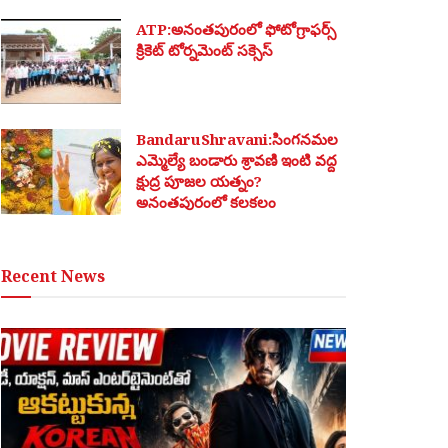
ATP:అనంతపురంలో ఫోటోగ్రాఫర్స్
క్రికెట్ టోర్నమెంట్ సక్సెస్
BandaruShravani:సింగనమల
ఎమ్మెల్యే బండారు శ్రావణి ఇంటి వద్ద
క్షుద్ర పూజల యత్నం?
అనంతపురంలో కలకలం
Recent News