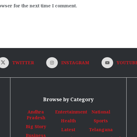
owser for the next time I comment.
TWITTER
INSTAGRAM
YOUTUB
Browse by Category
Andhra
Entertainment
National
Pradesh
Health
Sports
Big Story
Latest
Telangana
Business