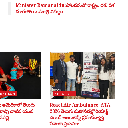
Minister Ramanaidu:పోలవరంతో రాష్ట్రం దశ, దిశ
మారుతాయి మంత్రి నిమ్మల
PRADESH
BIG STORY
అమెరికాలో తెలుగు
React Air Ambulance: ATA
భవాన్ని చాటిన యువ
2026 తెలుగు మహాసభల్లో రియాక్ట్
వల్లి
ఎయిర్ అంబులెన్స్ ప్రపంచవ్యాప్త
సేవలకు ప్రశంసలు