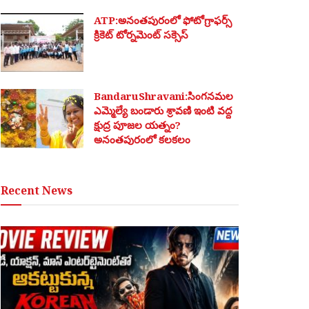
ATP:అనంతపురంలో ఫోటోగ్రాఫర్స్
క్రికెట్ టోర్నమెంట్ సక్సెస్
BandaruShravani:సింగనమల
ఎమ్మెల్యే బండారు శ్రావణి ఇంటి వద్ద
క్షుద్ర పూజల యత్నం?
అనంతపురంలో కలకలం
Recent News