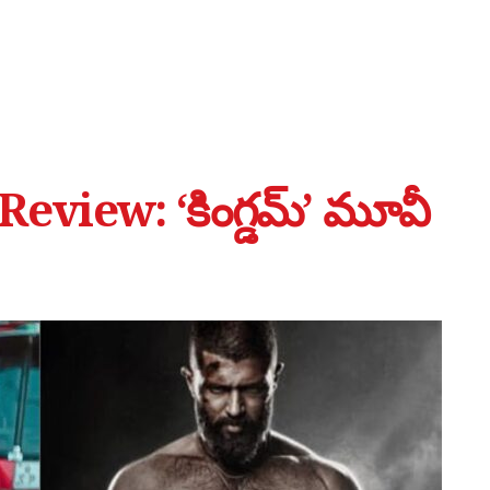
iew: ‘కింగ్డమ్’ మూవీ