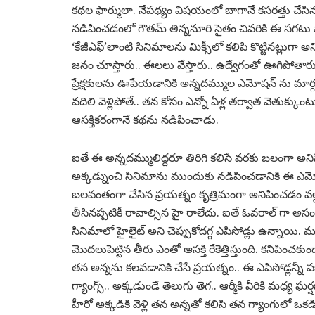
కథల ఫార్ములా. నేపథ్యం విషయంలో బాగానే కసరత్తు చేసినప
నడిపించడంలో గౌతమ్ తిన్ననూరి సైతం చివరికి ఈ సగటు ఫ
‘కేజీఎఫ్’లాంటి సినిమాలను మిక్సీలో కలిపి కొట్టినట్లుగా 
జనం చూస్తారు.. ఈలలు వేస్తారు.. ఉద్వేగంతో ఊగిపోతా
ప్రేక్షకులను ఊపేయడానికి అన్నదమ్ముల ఎమోషన్ ను మార్గ
వదిలి వెళ్లిపోతే.. తన కోసం ఎన్నో ఏళ్ల తర్వాత వెతుక్క
ఆసక్తికరంగానే కథను నడిపించాడు.
ఐతే ఈ అన్నదమ్ములిద్దరూ తిరిగి కలిసే వరకు బలంగా అ
అక్కడ్నుంచి సినిమాను ముందుకు నడిపించడానికి ఈ ఎ
బలవంతంగా చేసిన ప్రయత్నం కృత్రిమంగా అనిపించడం వల్
తీసినప్పటికీ రావాల్సిన హై రాలేదు. ఐతే ఓవరాల్ గా అసంతృప
సినిమాలో హైలైట్ అని చెప్పుకోదగ్గ ఎపిసోడ్లు ఉన్నాయి. ము
మొదలుపెట్టిన తీరు ఎంతో ఆసక్తి రేకెత్తిస్తుంది. కనిపించకు
తన అన్నను కలవడానికి చేసే ప్రయత్నం.. ఈ ఎపిసోడ్లన్నీ పకడ
గ్యాంగ్స్.. అక్కడుండే తెలుగు తెగ.. ఆర్మీకి వీరికి మధ్య
హీరో అక్కడికి వెళ్లి తన అన్నతో కలిసి తన గ్యాంగులో