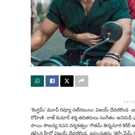
ADV
‘కింగ్డమ్’ మూవీ రివ్యూ నటీనటులు: విజయ్ దేవరకొండ- భాగ్య
రోహిణి- రాజ్ కుమార్ శర్మ తదితరులు సంగీతం: అనిరుధ్ 
సాయి సౌజన్య రచన దర్శకత్వం: గౌతమ్ తిన్ననూరి కెరీర్ ఆరంభ
తప్పిన హీరో విజయ్ దేవరకొండ. ఇప్పుడతను ‘జెర్సీ’ఫేమ్ గౌ