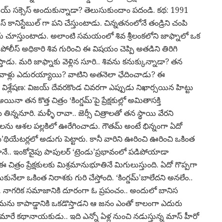
 సక్సెస్ అందుకున్నాడా? తెలుసుకుందాం పదండి. కథ: 1991
ానిస్టేబుల్ గా పని చేస్తుంటాడు. చిన్నతనంలోనే తండ్రిని చంపి
ు చూస్తుంటాడు. అలాంటి సమయంలో శివ శ్రీలంకలోని జాఫ్నాలో ఒక
ి. ఒక పోలీస్ అధికారి శివ గురించి ఈ విషయం చెప్పి అతడిని తిరిగి
డు. మరి జాఫ్నాకు వెళ్లిన సూరి.. శివను కనుక్కున్నాడా? తన
ి సవాళ్లు ఎదురయ్యాయి? వాటిని అతనెలా ఛేదించాడు? ఈ
- విశ్లేషణ: విజయ్ దేవరకొండ చివరగా ఎప్పుడు నిఖార్సయిన హిట్టు
తన కొత్త చిత్రం ‘కింగ్డమ్’పై ప్రేక్షకుల్లో అమితాసక్తి
న్ననూరి. మళ్ళీ రావా.. జెర్సీ చిత్రాలతో తన స్థాయి వేరని
షకులను ఆశల పల్లకిలో ఊరేగించాడు. గౌతమ్ అంటే భిన్నంగా ఏదో
్’థియేటర్లలో అడుగు పెట్టారు. కానీ వారిని ఊరించి ఊరించి ఒకింత
తూనే.. ఇంకోవైపు పాపులర్ ‘ట్రెండు’ప్రభావంలో పడిపోయాడా
 చిత్రం ప్రేక్షకులకు మిశ్రమానుభూతినే మిగులుస్తుంది. ఏదో గొప్పగా
ునేలా ఒకింత నిరాశకు గురి చేస్తోంది. ‘కింగ్డమ్’బాలేదని అనలేం..
. నాగరిక సమాజానికి దూరంగా ఓ ప్రపంచం.. అందులో బానిస
ను కాపాడ్డానికి ఒకడొస్తాడని ఆ జనం ఎంతో కాలంగా ఎదురు
ా మారే కథానాయకుడు.. ఇది ఎన్నో ఏళ్ల నుంచి నడుస్తున్న మాస్ హీరో