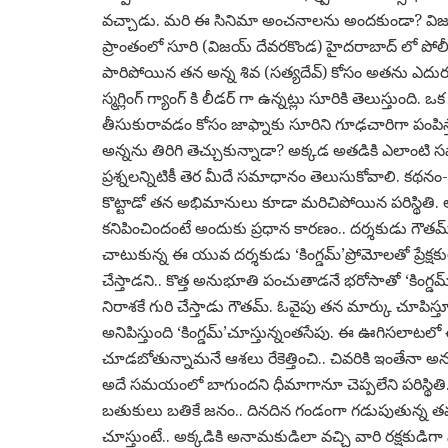
వచ్చాడు. మరి ఈ సినిమా అంచనాలను అందకుండా? విజయ్
ప్రాంతంలో సూరి (విజయ్ దేవరకొండ) హైదరాబాద్ లో పోలీస్ క
పారిపోయిన తన అన్న శివ (సత్యదేవ్) కోసం అతను ఎదుర
స్మగ్లింగ్ గ్యాంగ్ కి లీడర్ గా ఉన్నట్లు సూరికి తెలుస్తుంద
తీసుకురావడం కోసం జాఫ్నాకు సూరిని గూఢచారిగా పంపిస్తా
అన్నను తిరిగి తెచ్చుకున్నాడా? అక్కడ అతడికి ఎలాంట
ప్రశ్నలన్నిటికీ తెర మీదే సమాధానం తెలుసుకోవాలి. కథనం
కొట్టాడో తన అభిమానులు కూడా మరిచిపోయిన పరిస్థితి. అయినా 
కనిపించిందంటే అందుకు ప్రధాన కారణం.. దర్శకుడు గౌతమ్ తి
చాటుకున్న ఈ యువ దర్శకుడు ‘కింగ్డమ్’ప్రోమోలతో ప్రేక్
చేస్తాడని.. కొత్త అనుభూతి పంచుతాడనే భరోసాతో ‘కింగ్డమ
నిరాశకే గురి చేస్తాడు గౌతమ్. ఓవైపు తన మార్కు చూపిస్
అనిపిస్తుంది ‘కింగ్డమ్’చూస్తున్నంతసేపు. ఈ ఊగిసలాటలో ఈ
చూడబోతున్నామనే ఆశలు రేకెత్తించి.. చివరికి ఇంతేనా అనుక
అదే సమయంలో బాగుందని ధీమాగానూ చెప్పలేని పరిస్థితి
బతుకులు బతికే జనం.. దినదిన గండంగా గడుపుతున్న తమ
చూస్తుంటే.. అక్కడికి అనామకుడిలా వచ్చి వారి రక్షకుడిగ