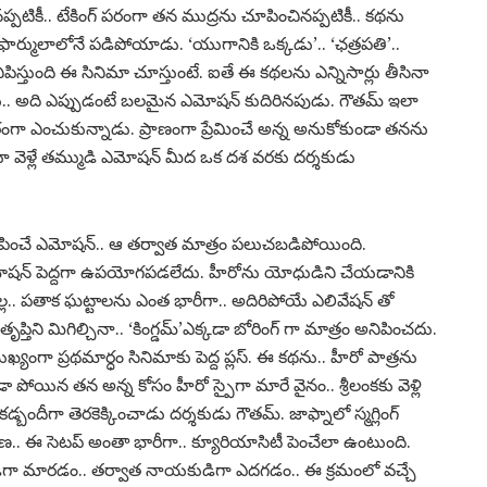
్పటికీ.. టేకింగ్ పరంగా తన ముద్రను చూపించినప్పటికీ.. కథను
ార్ములాలోనే పడిపోయాడు. ‘యుగానికి ఒక్కడు’.. ‘ఛత్రపతి’..
అనిపిస్తుంది ఈ సినిమా చూస్తుంటే. ఐతే ఈ కథలను ఎన్నిసార్లు తీసినా
రు.. అది ఎప్పుడంటే బలమైన ఎమోషన్ కుదిరినపుడు. గౌతమ్ ఇలా
ంగా ఎంచుకున్నాడు. ప్రాణంగా ప్రేమించే అన్న అనుకోకుండా తనను
ుంటూ వెళ్లే తమ్ముడి ఎమోషన్ మీద ఒక దశ వరకు దర్శకుడు
నిపించే ఎమోషన్.. ఆ తర్వాత మాత్రం పలుచబడిపోయింది.
మోషన్ పెద్దగా ఉపయోగపడలేదు. హీరోను యోధుడిని చేయడానికి
ల.. పతాక ఘట్టాలను ఎంత భారీగా.. అదిరిపోయే ఎలివేషన్ తో
్తిని మిగిల్చినా.. ‘కింగ్డమ్’ఎక్కడా బోరింగ్ గా మాత్రం అనిపించదు.
ఖ్యంగా ప్రథమార్ధం సినిమాకు పెద్ద ప్లస్. ఈ కథను.. హీరో పాత్రను
ండా పోయిన తన అన్న కోసం హీరో స్పైగా మారే వైనం.. శ్రీలంకకు వెళ్లి
్బందీగా తెరకెక్కించాడు దర్శకుడు గౌతమ్. జాఫ్నాలో స్మగ్లింగ్
 ఘర్షణ.. ఈ సెటప్ అంతా భారీగా.. క్యూరియాసిటీ పెంచేలా ఉంటుంది.
 ఒకడిగా మారడం.. తర్వాత నాయకుడిగా ఎదగడం.. ఈ క్రమంలో వచ్చే