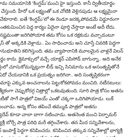
ామ సమయానికి ‘కింగ్డమ్’మంచి హై ఇస్తుంది. కానీ ద్వితీయార్ధం
్తుంది. హీరో ఒక లక్ష్యంతో ఒక చోటికి వెళ్లినపుడు ఆ లక్ష్యమైనా
చేకూరాలి. ఐతే ‘కింగ్డమ్’లో ఈ రెండూ జరక్కపోవడమే విడ్డూరంగా
ీ అంతకుమించిన పెద్ద కార్యం ఏదైనా పూర్తి చేస్తాడా అంటే అదీ లేదు.
ాల్సిన నష్టమంతా జరిగిపోయాక తమ కోసం ఒక రక్షకుడు వచ్చాడంటూ
్‌ తో అక్కడికి వెళ్లాడు.. ఏం సాధించాడు అని చూస్తే చివరికి పెద్దగా
రమానుభూతిని కలిగిస్తుంది. తమ వ్యాపారానికి మూలమైన వాళ్లనే విలన్
ాదు. క్లైమాక్సులో వచ్చే యాక్షన్ ఎపిసోడ్ బాగున్నా.. అది అనేక
పార్టులో చూసుకోమన్నట్లుగా లీడ్ ఇచ్చి సినిమాను ఒక అసంతృప్తితోనే
 ఏదో చేయడానికి ఒక ప్రయత్నం జరిగినా.. అది సంతృప్తికరంగా
సినిమాపై ఎక్కువ అంచనాలను పెట్టుకోకపోవడం మంచిది. నటీనటులు:
్రత్యేకంగా చెప్పుకోదగ్గ చిత్రాల్లో ఒకటవుతుంది. సూరి పాత్ర కోసం అతను
సిటీతో సాగే పాత్రలో విజయ్ ఎంతో చక్కగా ఒదిగిపోయాడు. లుక్
పించాడు. అన్న కోసం తపించే తమ్ముడి పాత్రలో అతను
్యదేవ్ కూడా చాలా బాగా నటించాడు. అతనెంత మంచి పెర్ఫామర్
ీ బోర్సే పాత్ర పరిధి మరీ తగ్గించేశారు. తన మీద సన్నివేశాలను,
ఇంపాక్ట్ పెద్దగా కనిపించదు. కనిపించిన తక్కువ సన్నివేశాల్లో భాగ్యశ్రీ