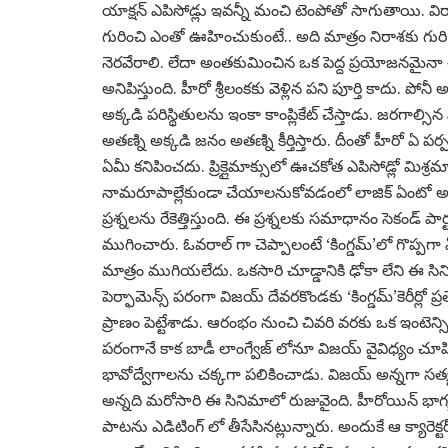
యాక్షన్ ఎపిసోడ్లు ఇవన్నీ మంచి టెంపోతో సాగుతాయి. విర
గురించి ఎంతో ఊహించుకుంటే.. అది మాత్రం నిరాశకు గురి చేస
నెరవేరాలి. లేదా అంతకుమించిన ఒక పెద్ద ప్రయోజనమైనా 
అనిపిస్తుంది. హీరో శ్రీలంకకు వెళ్లిన పని పూర్తి కాదు. పోన
అక్కడి పరిస్థితులను ఇంకా కాంప్లికేట్ చేస్తాడు. జరగ
అతణ్ని అక్కడి జనం అతణ్ని కీర్తిస్తారు. దీంతో హీరో ఏ పర్పస
ఏమీ కనిపించదు. ప్రిక్లైమాక్సులో ఊచకోత ఎపిసోడ్లో మిశ్
నామరూపాల్లేకుండా చేయాలనుకోవడంలో లాజిక్ ఏంటో అర్థం క
ప్రశ్నలను రేకెత్తిస్తుంది. ఈ ప్రశ్నలకు సమాధానం సెకండ్ 
ముగించారు. ఓవరాల్ గా చెప్పాలంటే ‘కింగ్డమ్’లో గొప్పగా
మాత్రం ముగియలేదు. ఒకసారి చూడ్డానికి ఢోకా లేని ఈ 
పెర్ఫామెన్స్ పరంగా విజయ్ దేవరకొండకు ‘కింగ్డమ్’కెరీర్లో ప
ప్రాణం పెట్టేశాడు. ఆరంభం నుంచి చివరి వరకు ఒక ఇంటెన్
పరంగానే కాక బాడీ లాంగ్వేజ్ లోనూ విజయ్ వైవిధ్యం చూ
భావోద్వేగాలను చక్కగా పలికించాడు. విజయ్ అన్నగా సత
అన్నది మరోసారి ఈ సినిమాలో రుజువైంది. హీరోయిన్ భాగ్యశ్ర
పాటను ఎడిటింగ్ లో తీసేసినట్లున్నారు. అందుకే ఆ క్యారెక్టర్ 