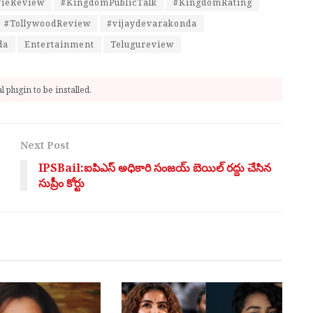
ieReview
#KingdomPublicTalk
#KingdomRating
#TollywoodReview
#vijaydevarakonda
da
Entertainment
Telugureview
 plugin to be installed.
Next Post
IPSBail:ఐపిఎస్ అధికారి సంజయ్ బెయిల్ రద్దు చేసిన
సుప్రీం కోర్టు