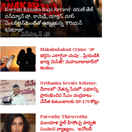
Korean Kanaka Raju Review: వరుణ్ తేజ్
వన్‌మ్యాన్ షో.. కామెడీ, యాక్షన్, మాస్
ఎంటర్‌టైన్‌మెంట్‌తో ఆకట్టుకున్న ‘కొరియన్
కనకరాజు’
Mahabubabad Crime: ‘నా
భర్తను ఎలాగైనా చంపు’.. ప్రియుడికి
భార్య మెసేజ్? మహబూబాబాద్‌లో
కలకలం
Nethanna Sevalo Scheme:
చీరాలలో ‘నేతన్న సేవలో’ పథకాన్ని
ప్రారంభించిన సీఎం చంద్రబాబు –
చేనేత కుటుంబాలకు రూ.179 కోట్లు
Parvathy Thiruvothu:
మలయాళ స్టార్ హీరోలపై పార్వతి
సంచలన వ్యాఖ్యలు.. ‘ఐనోబడీ’