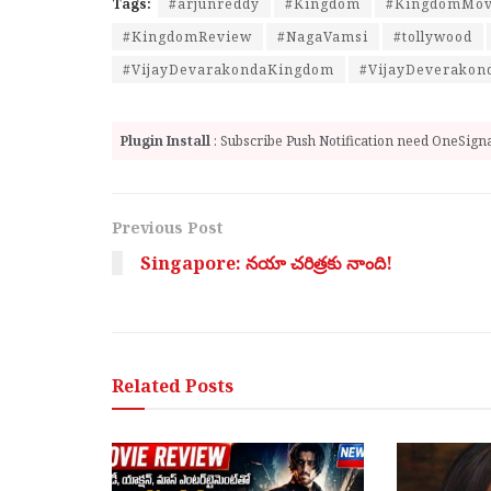
Tags:
#arjunreddy
#Kingdom
#KingdomMov
#KingdomReview
#NagaVamsi
#tollywood
#VijayDevarakondaKingdom
#VijayDeverakon
Plugin Install
: Subscribe Push Notification need OneSignal
Previous Post
Singapore: నయా చరిత్రకు నాంది!
Related
Posts