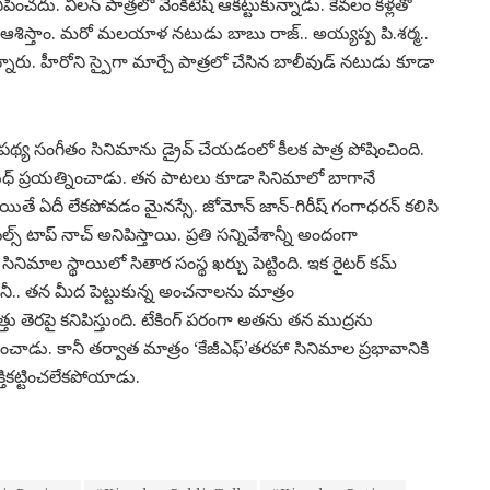
పించదు. విలన్ పాత్రలో వెంకిటేష్ ఆకట్టుకున్నాడు. కేవలం కళ్లతో
వ ఆశిస్తాం. మరో మలయాళ నటుడు బాబు రాజ్.. అయ్యప్ప పి.శర్మ..
కున్నారు. హీరోని స్పైగా మార్చే పాత్రలో చేసిన బాలీవుడ్ నటుడు కూడా
నేపథ్య సంగీతం సినిమాను డ్రైవ్ చేయడంలో కీలక పాత్ర పోషించింది.
ి అనిరుధ్ ప్రయత్నించాడు. తన పాటలు కూడా సినిమాలో బాగానే
గ్ అయితే ఏదీ లేకపోవడం మైనస్సే. జోమోన్ జాన్-గిరీష్ గంగాధరన్ కలిసి
టాప్ నాచ్ అనిపిస్తాయి. ప్రతి సన్నివేశాన్నీ అందంగా
ల సినిమాల స్థాయిలో సితార సంస్థ ఖర్చు పెట్టింది. ఇక రైటర్ కమ్
 కానీ.. తన మీద పెట్టుకున్న అంచనాలను మాత్రం
ెరపై కనిపిస్తుంది. టేకింగ్ పరంగా అతను తన ముద్రను
డు. కానీ తర్వాత మాత్రం ‘కేజీఎఫ్’తరహా సినిమాల ప్రభావానికి
్తికట్టించలేకపోయాడు.