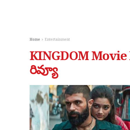
Home
Entertainment
KINGDOM Movie Rev
రివ్యూ