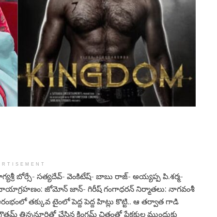
ERTISEMENT
శ్రీ బోర్సే- సత్యదేవ్- వెంకిటేష్- బాబు రాజ్- అయ్యప్ప పి.శర్మ-
ఛాయాగ్రహణం: జోమోన్ జాన్- గిరీష్ గంగాధరన్ నిర్మాతలు: నాగవంశీ
ంలో తక్కువ టైంలో పెద్ద పెద్ద హిట్లు కొట్టి.. ఆ తర్వాత గాడి
తమ్ తిన్ననూరితో చేసిన కింగ్డమ్ చిత్రంతో ప్రేక్షకుల ముందుకు