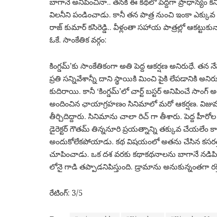
బాగానే అనిపించినా.. తనకి ఈ కథలో పెద్దగా ప్రాధాన్యం కని
విలనీని పండించాడు. కానీ తన పాత్ర నుంచి ఇంకా ఎక్కు
రాజ్ కుమార్ కసిరెడ్డి.. వీళ్లంతా సహాయ పాత్రల్లో ఆకట్టు
ఓకే. సాంకేతిక వర్గం:
కింగ్డమ్’కు సాంకేతికంగా అతి పెద్ద ఆకర్షణ అనిరుధే. తన 
ప్రతి సన్నివేశాన్నీ దాని స్థాయికి మించి పైకి లేపడానిక
కుదిరాయి. కానీ ‘కింగ్డమ్’లో చార్ట్ బస్టర్ అనిపించే సాం
అందించిన ఛాయాగ్రహణం సినిమాలో మరో ఆకర్షణ. విజువల్స్ 
తీర్చిదిద్దారు. సినిమాను చాలా రిచ్ గా తీశారు. పెద్ద హీరో
డైరెక్టర్ గౌతమ్ తిన్ననూరి ప్రయత్నాన్ని తక్కువ చేయలేం
అందుకోలేకపోయాడు. కథ విషయంలో అతను చేసిన కసరత్తు త
చూపించాడు. ఒక దశ వరకు కథాకథనాలను బాగానే నడిపించా
లోనై గాడి తప్పాడనిపిస్తుంది. డ్రామాను అనుకున్నంతగా రక
రేటింగ్: 3/5