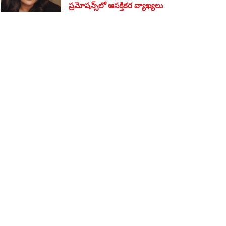
ప్రమోషన్స్‌లో ఆసక్తికర వ్యాఖ్యలు