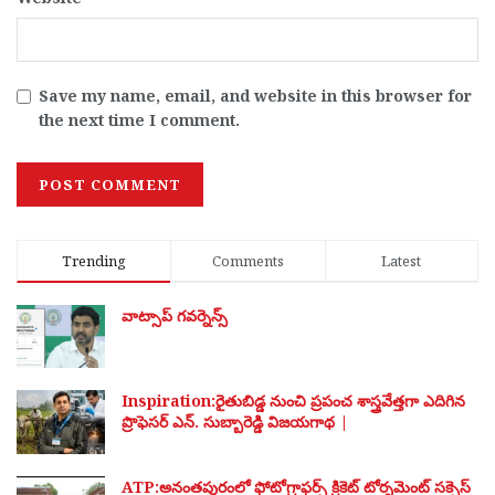
Save my name, email, and website in this browser for
the next time I comment.
Trending
Comments
Latest
వాట్సాప్ గవర్నెన్స్
Inspiration:రైతుబిడ్డ నుంచి ప్రపంచ శాస్త్రవేత్తగా ఎదిగిన
ప్రొఫెసర్ ఎన్. సుబ్బారెడ్డి విజయగాథ |
ATP:అనంతపురంలో ఫోటోగ్రాఫర్స్ క్రికెట్ టోర్నమెంట్ సక్సెస్