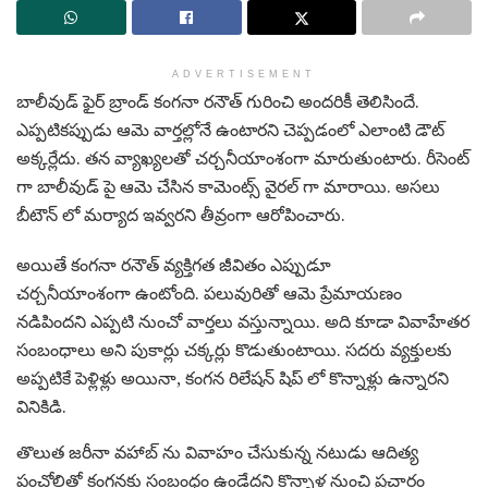
ADVERTISEMENT
బాలీవుడ్ ఫైర్ బ్రాండ్ కంగనా రనౌత్ గురించి అందరికీ తెలిసిందే.
ఎప్పటికప్పుడు ఆమె వార్తల్లోనే ఉంటారని చెప్పడంలో ఎలాంటి డౌట్
అక్కర్లేదు. తన వ్యాఖ్యలతో చర్చనీయాంశంగా మారుతుంటారు. రీసెంట్
గా బాలీవుడ్ పై ఆమె చేసిన కామెంట్స్ వైరల్ గా మారాయి. అసలు
బీటౌన్ లో మర్యాద ఇవ్వరని తీవ్రంగా ఆరోపించారు.
అయితే కంగనా రనౌత్ వ్యక్తిగత జీవితం ఎప్పుడూ
చర్చనీయాంశంగా ఉంటోంది. పలువురితో ఆమె ప్రేమాయణం
నడిపిందని ఎప్పటి నుంచో వార్తలు వస్తున్నాయి. అది కూడా వివాహేతర
సంబంధాలు అని పుకార్లు చక్కర్లు కొడుతుంటాయి. సదరు వ్యక్తులకు
అప్పటికే పెళ్లిళ్లు అయినా, కంగన రిలేషన్ షిప్ లో కొన్నాళ్లు ఉన్నారని
వినికిడి.
తొలుత జరీనా వహాబ్‌ ను వివాహం చేసుకున్న నటుడు ఆదిత్య
పంచోలితో కంగనకు సంబంధం ఉండేదని కొన్నాళ్ల నుంచి ప్రచారం