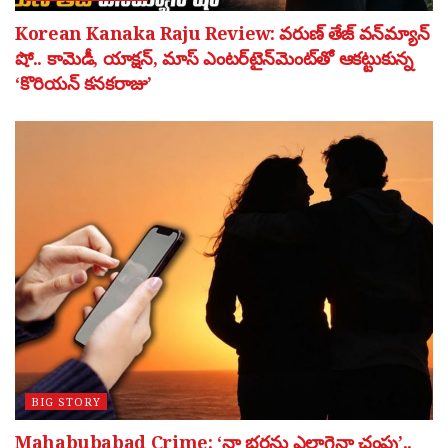
Korean Kanaka Raju Review: వరుణ్ తేజ్ వన్‌మ్యాన్
షో.. కామెడీ, యాక్షన్, మాస్ ఎంటర్‌టైన్‌మెంట్‌తో ఆకట్టుకున్న
‘కొరియన్ కనకరాజు’
BIG STORY
Mahabubabad Crime: ‘నా భర్తను ఎలాగైనా చంపు’..