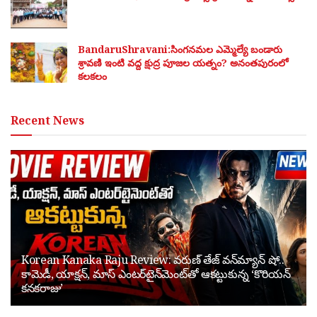
BandaruShravani:సింగనమల ఎమ్మెల్యే బండారు
శ్రావణి ఇంటి వద్ద క్షుద్ర పూజల యత్నం? అనంతపురంలో
కలకలం
Recent News
Korean Kanaka Raju Review: వరుణ్ తేజ్ వన్‌మ్యాన్ షో..
కామెడీ, యాక్షన్, మాస్ ఎంటర్‌టైన్‌మెంట్‌తో ఆకట్టుకున్న ‘కొరియన్
కనకరాజు’