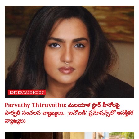
ENTERTAINMENT
Parvathy Thiruvothu: మలయాళ స్టార్ హీరోలపై
పార్వతి సంచలన వ్యాఖ్యలు.. ‘ఐనోబడీ’ ప్రమోషన్స్‌లో ఆసక్తికర
వ్యాఖ్యలు