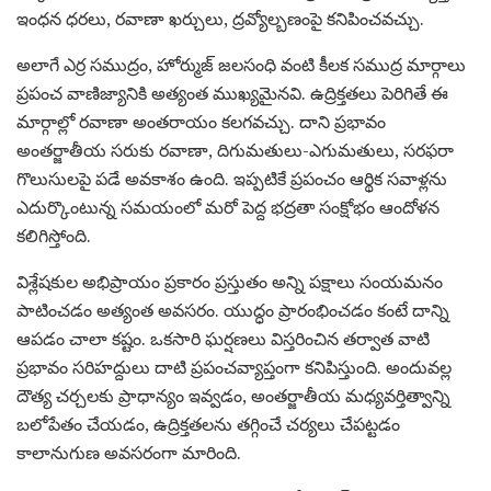
ఇంధన ధరలు, రవాణా ఖర్చులు, ద్రవ్యోల్బణంపై కనిపించవచ్చు.
అలాగే ఎర్ర సముద్రం, హోర్ముజ్ జలసంధి వంటి కీలక సముద్ర మార్గాలు
ప్రపంచ వాణిజ్యానికి అత్యంత ముఖ్యమైనవి. ఉద్రిక్తతలు పెరిగితే ఈ
మార్గాల్లో రవాణా అంతరాయం కలగవచ్చు. దాని ప్రభావం
అంతర్జాతీయ సరుకు రవాణా, దిగుమతులు-ఎగుమతులు, సరఫరా
గొలుసులపై పడే అవకాశం ఉంది. ఇప్పటికే ప్రపంచం ఆర్థిక సవాళ్లను
ఎదుర్కొంటున్న సమయంలో మరో పెద్ద భద్రతా సంక్షోభం ఆందోళన
కలిగిస్తోంది.
విశ్లేషకుల అభిప్రాయం ప్రకారం ప్రస్తుతం అన్ని పక్షాలు సంయమనం
పాటించడం అత్యంత అవసరం. యుద్ధం ప్రారంభించడం కంటే దాన్ని
ఆపడం చాలా కష్టం. ఒకసారి ఘర్షణలు విస్తరించిన తర్వాత వాటి
ప్రభావం సరిహద్దులు దాటి ప్రపంచవ్యాప్తంగా కనిపిస్తుంది. అందువల్ల
దౌత్య చర్చలకు ప్రాధాన్యం ఇవ్వడం, అంతర్జాతీయ మధ్యవర్తిత్వాన్ని
బలోపేతం చేయడం, ఉద్రిక్తతలను తగ్గించే చర్యలు చేపట్టడం
కాలానుగుణ అవసరంగా మారింది.