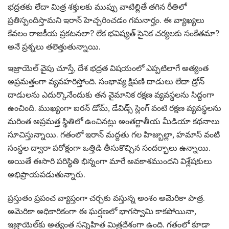
భద్రతకు లేదా మిత్ర శక్తులకు ముప్పు వాటిల్లితే తగిన రీతిలో
ప్రతిస్పందిస్తామని ఇరాన్ హెచ్చరించడం గమనార్హం. ఈ వ్యాఖ్యలు
కేవలం రాజకీయ ప్రకటనలా? లేక భవిష్యత్ సైనిక చర్యలకు సంకేతమా?
అనే ప్రశ్నలు తలెత్తుతున్నాయి.
ఇజ్రాయెల్ వైపు చూస్తే, దేశ భద్రత విషయంలో ఎప్పటిలాగే అత్యంత
అప్రమత్తంగా వ్యవహరిస్తోంది. సంభావ్య క్షిపణి దాడులు లేదా డ్రోన్
దాడులను ఎదుర్కొనేందుకు తన వైమానిక రక్షణ వ్యవస్థలను సిద్ధంగా
ఉంచింది. ముఖ్యంగా ఐరన్ డోమ్, డేవిడ్స్ స్లింగ్ వంటి రక్షణ వ్యవస్థలను
మరింత అప్రమత్త స్థితిలో ఉంచినట్లు అంతర్జాతీయ మీడియా కథనాలు
సూచిస్తున్నాయి. గతంలో ఇరాన్ మద్దతు గల హిజ్బుల్లా, హమాస్ వంటి
సంస్థల ద్వారా పరోక్షంగా ఒత్తిడి తీసుకొచ్చిన సందర్భాలు ఉన్నాయి.
అయితే ఈసారి పరిస్థితి భిన్నంగా మారే అవకాశముందని విశ్లేషకులు
అభిప్రాయపడుతున్నారు.
ప్రస్తుతం ప్రపంచ వ్యాప్తంగా చర్చకు వస్తున్న అంశం అమెరికా పాత్ర.
అమెరికా అధికారికంగా ఈ ఘర్షణలో భాగస్వామి కాకపోయినా,
ఇజ్రాయెల్‌కు అత్యంత సన్నిహిత మిత్రదేశంగా ఉంది. గతంలో కూడా