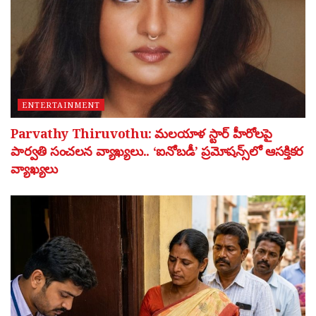
ENTERTAINMENT
Parvathy Thiruvothu: మలయాళ స్టార్ హీరోలపై
పార్వతి సంచలన వ్యాఖ్యలు.. ‘ఐనోబడీ’ ప్రమోషన్స్‌లో ఆసక్తికర
వ్యాఖ్యలు