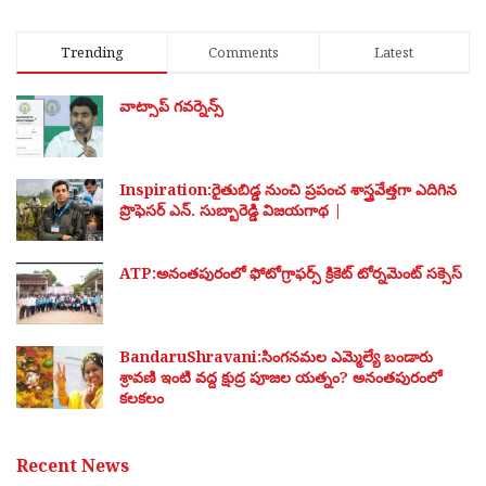
Trending
Comments
Latest
వాట్సాప్ గవర్నెన్స్
Inspiration:రైతుబిడ్డ నుంచి ప్రపంచ శాస్త్రవేత్తగా ఎదిగిన
ప్రొఫెసర్ ఎన్. సుబ్బారెడ్డి విజయగాథ |
ATP:అనంతపురంలో ఫోటోగ్రాఫర్స్ క్రికెట్ టోర్నమెంట్ సక్సెస్
BandaruShravani:సింగనమల ఎమ్మెల్యే బండారు
శ్రావణి ఇంటి వద్ద క్షుద్ర పూజల యత్నం? అనంతపురంలో
కలకలం
Recent News