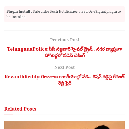
Plugin Install
: Subscribe Push Notification need OneSignal plugin to
be installed.
Previous Post
TelanganaPolice:సీపీ సజ్జనార్ స్పెషల్ డ్రైవ్.. నగర వ్యాప్తంగా
హోటళ్లలో సడెన్ చెకింగ్
Next Post
RevanthReddy:తెలంగాణ రాజకీయాల్లో వేడి.. కిషన్ రెడ్డిపై రేవంత్
రెడ్డి ఫైర్
Related
Posts