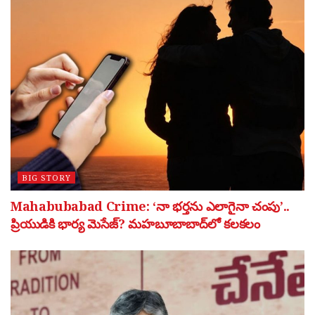
BIG STORY
Mahabubabad Crime: ‘నా భర్తను ఎలాగైనా చంపు’..
ప్రియుడికి భార్య మెసేజ్? మహబూబాబాద్‌లో కలకలం