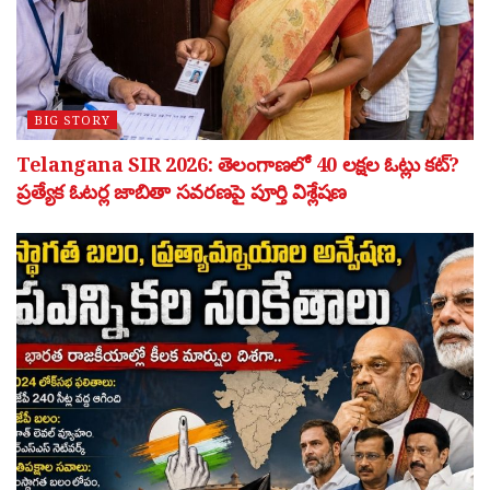
BIG STORY
Telangana SIR 2026: తెలంగాణలో 40 లక్షల ఓట్లు కట్?
ప్రత్యేక ఓటర్ల జాబితా సవరణపై పూర్తి విశ్లేషణ