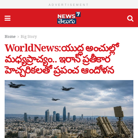
ADVERTISEMENT
Home
Big Story
WorldNews:యుద్ధ అంచుల్లో
మధ్యప్రాచ్యం.. ఇరాన్ ప్రతీకార
హెచ్చరికలతో ప్రపంచ ఆందోళన