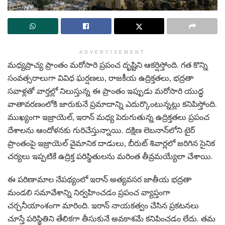
ADVERTISEMENT
మధ్యప్రాచ్య ప్రాంతం మరోసారి ప్రపంచ దృష్టిని ఆకర్షిస్తోంది. గత కొన్ని
సంవత్సరాలుగా వివిధ ఘర్షణలు, రాజకీయ ఉద్రిక్తతలు, భద్రతా
సవాళ్లతో వార్తల్లో నిలుస్తున్న ఈ ప్రాంతం ఇప్పుడు మరోసారి యుద్ధ
వాతావరణంలోకి జారుకునే ప్రమాదాన్ని ఎదుర్కొంటున్నట్లు కనిపిస్తోంది.
ముఖ్యంగా ఇజ్రాయెల్, ఇరాన్ మధ్య పెరుగుతున్న ఉద్రిక్తతలు ప్రపంచ
దేశాలను ఆందోళనకు గురిచేస్తున్నాయి. దక్షిణ లెబనాన్‌లోని టైర్
ప్రాంతంపై ఇజ్రాయెల్ వైమానిక దాడులు, బీరుట్ శివార్లలో జరిగిన సైనిక
చర్యలు ఇప్పటికే ఉద్రిక్త పరిస్థితులను మరింత తీవ్రమయ్యేలా చేశాయి.
ఈ పరిణామాల నేపథ్యంలో ఇరాన్ అత్యవసర జాతీయ భద్రతా
మండలి సమావేశాన్ని నిర్వహించడం ప్రపంచ వ్యాప్తంగా
చర్చనీయాంశంగా మారింది. ఇరాన్ నాయకత్వం చేసిన ప్రకటనలు
చూస్తే పరిస్థితిని తేలికగా తీసుకునే అవకాశమే కనిపించడం లేదు. తమ