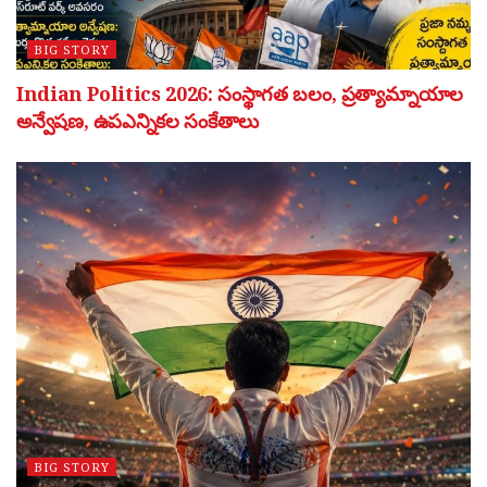
BIG STORY
Indian Politics 2026: సంస్థాగత బలం, ప్రత్యామ్నాయాల
అన్వేషణ, ఉపఎన్నికల సంకేతాలు
BIG STORY