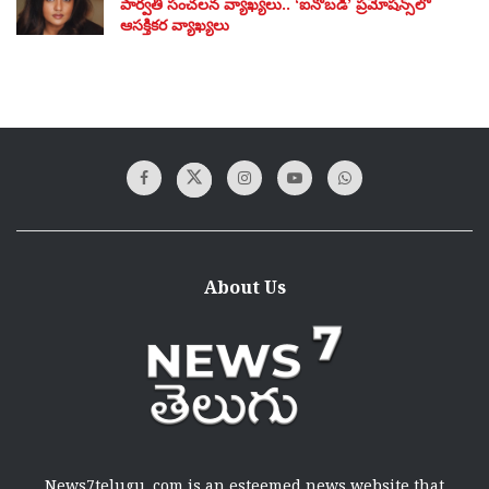
పార్వతి సంచలన వ్యాఖ్యలు.. ‘ఐనోబడీ’ ప్రమోషన్స్‌లో
ఆసక్తికర వ్యాఖ్యలు
About Us
News7telugu .com is an esteemed news website that