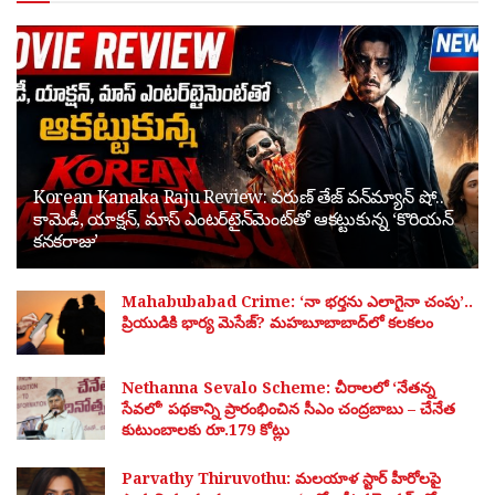
Korean Kanaka Raju Review: వరుణ్ తేజ్ వన్‌మ్యాన్ షో..
కామెడీ, యాక్షన్, మాస్ ఎంటర్‌టైన్‌మెంట్‌తో ఆకట్టుకున్న ‘కొరియన్
కనకరాజు’
Mahabubabad Crime: ‘నా భర్తను ఎలాగైనా చంపు’..
ప్రియుడికి భార్య మెసేజ్? మహబూబాబాద్‌లో కలకలం
Nethanna Sevalo Scheme: చీరాలలో ‘నేతన్న
సేవలో’ పథకాన్ని ప్రారంభించిన సీఎం చంద్రబాబు – చేనేత
కుటుంబాలకు రూ.179 కోట్లు
Parvathy Thiruvothu: మలయాళ స్టార్ హీరోలపై