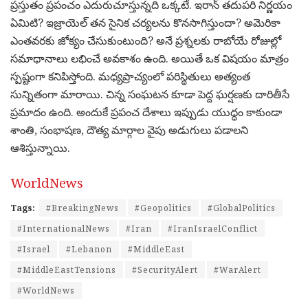
ప్రస్తుతం ప్రపంచం ఎదురుచూస్తున్నది ఒక్కటే. ఇరాన్ తదుపరి నిర్ణయం
ఏమిటి? ఇజ్రాయెల్ తన సైనిక చర్యలను కొనసాగిస్తుందా? అమెరికా
ఎంతవరకు జోక్యం చేసుకుంటుంది? అనే ప్రశ్నలకు రాబోయే రోజుల్లో
సమాధానాలు లభించే అవకాశం ఉంది. అయితే ఒక విషయం మాత్రం
స్పష్టంగా కనిపిస్తోంది. మధ్యప్రాచ్యంలో పరిస్థితులు అత్యంత
సున్నితంగా మారాయి. చిన్న సంఘటన కూడా పెద్ద ఘర్షణకు దారితీసే
ప్రమాదం ఉంది. అందుకే ప్రపంచ దేశాలు ఇప్పుడు యుద్ధం కాకుండా
శాంతి, సంభాషణ, దౌత్య మార్గాల వైపు అడుగులు పడాలని
ఆశిస్తున్నాయి.
WorldNews
Tags:
#BreakingNews
#Geopolitics
#GlobalPolitics
#InternationalNews
#Iran
#IranIsraelConflict
#Israel
#Lebanon
#MiddleEast
#MiddleEastTensions
#SecurityAlert
#WarAlert
#WorldNews