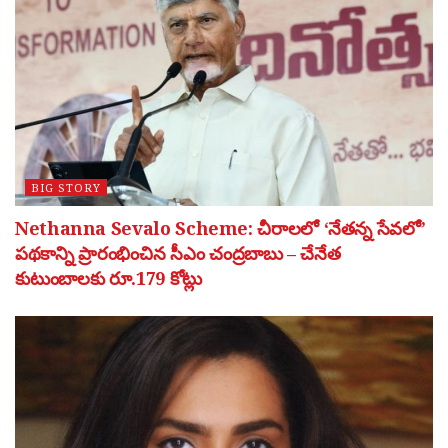
BIG STORY
Nethanna Sevalo Scheme: చీరాలలో ‘నేతన్న సేవలో’
పథకాన్ని ప్రారంభించిన సీఎం చంద్రబాబు – చేనేత
కుటుంబాలకు రూ.179 కోట్లు