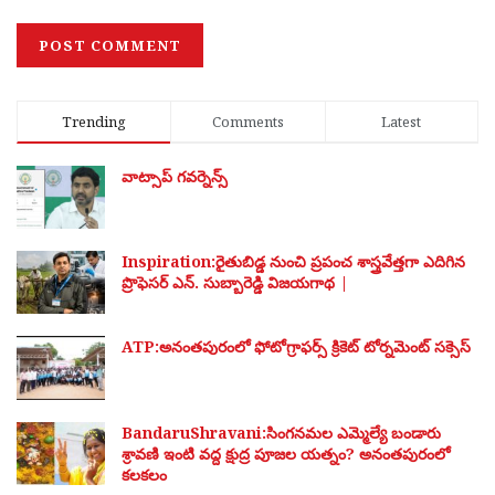
Trending
Comments
Latest
వాట్సాప్ గవర్నెన్స్
Inspiration:రైతుబిడ్డ నుంచి ప్రపంచ శాస్త్రవేత్తగా ఎదిగిన
ప్రొఫెసర్ ఎన్. సుబ్బారెడ్డి విజయగాథ |
ATP:అనంతపురంలో ఫోటోగ్రాఫర్స్ క్రికెట్ టోర్నమెంట్ సక్సెస్
BandaruShravani:సింగనమల ఎమ్మెల్యే బండారు
శ్రావణి ఇంటి వద్ద క్షుద్ర పూజల యత్నం? అనంతపురంలో
కలకలం