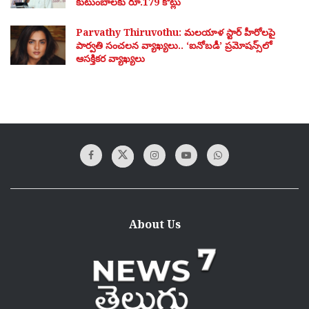
కుటుంబాలకు రూ.179 కోట్లు
Parvathy Thiruvothu: మలయాళ స్టార్ హీరోలపై
పార్వతి సంచలన వ్యాఖ్యలు.. ‘ఐనోబడీ’ ప్రమోషన్స్‌లో
ఆసక్తికర వ్యాఖ్యలు
About Us