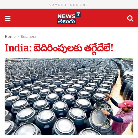
ADVERTISEMENT
Home
Business
India: బెదిరింపులకు తగ్గేదేలే!