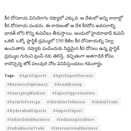
కీర దోసకాయ వినియోగం రష్యాలో ఎక్కువ. ఆ దేశంలో అన్ని కాలాల్లో
కీర దోసకాయ పండదు. ఈ కారణంతో ఆ దేశ కీరదోస అవసరాల్ని
భారత్ లోని కొన్ని కంపెనీలు తీరుస్తాయి. అందులో హైదరాబాద్ కంపెనీ
ఒకటి. ఒక్కో ప్లాస్టిక్ డ్రమ్ములో 190 కేజీల కీర దోసకాయల్ని నిల్వ
ఉంచుతారు. రష్యాకు పంపేందుకు సిద్ధమైన కీర దోసలు ఉన్న ప్లాస్టిక్
డ్రమ్ముల గురించి ట్రంప్ నకు తెలిస్తే.. కచ్ఛితంగా అతగాడికి కోపం
రావొచ్చన్న జోక్ పలువురి నోట వినిపిస్తుండటం గమనార్హం.
Tags:
#AgroExports
#AgroExportSuccess
#BusinessDiplomacy
#donaldtrump
#EmergingMarkets
#ExportOpportunities
#FarmToForeign
#GherkinsToRussia
#GlobalTrade
#HyderabadExports
#ImportExport
#IndiaGlobalBusiness
#IndianAgriculture
#IndiaRussiaTrade
#InternationalBusiness