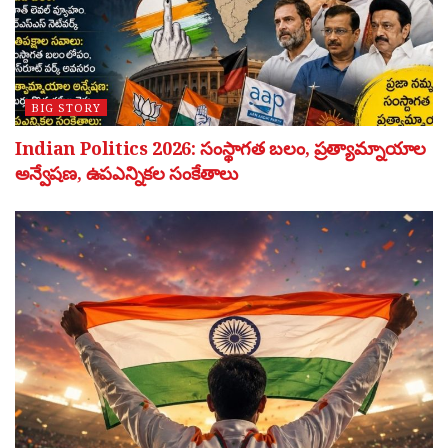
BIG STORY
Indian Politics 2026: సంస్థాగత బలం, ప్రత్యామ్నాయాల
అన్వేషణ, ఉపఎన్నికల సంకేతాలు