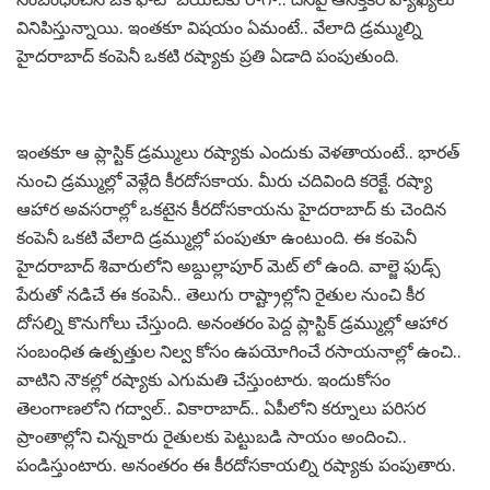
వినిపిస్తున్నాయి. ఇంతకూ విషయం ఏమంటే.. వేలాది డ్రమ్ముల్ని
హైదరాబాద్ కంపెనీ ఒకటి రష్యాకు ప్రతి ఏడాది పంపుతుంది.
ఇంతకూ ఆ ప్లాస్టిక్ డ్రమ్ములు రష్యాకు ఎందుకు వెళతాయంటే.. భారత్
నుంచి డ్రమ్ముల్లో వెళ్లేది కీరదోసకాయ. మీరు చదివింది కరెక్టే. రష్యా
ఆహార అవసరాల్లో ఒకటైన కీరదోసకాయను హైదరాబాద్ కు చెందిన
కంపెనీ ఒకటి వేలాది డ్రమ్ముల్లో పంపుతూ ఉంటుంది. ఈ కంపెనీ
హైదరాబాద్ శివారులోని అబ్దుల్లాపూర్ మెట్ లో ఉంది. వాల్జె ఫుడ్స్
పేరుతో నడిచే ఈ కంపెనీ.. తెలుగు రాష్ట్రాల్లోని రైతుల నుంచి కీర
దోసల్ని కొనుగోలు చేస్తుంది. అనంతరం పెద్ద ప్లాస్టిక్ డ్రమ్ముల్లో ఆహార
సంబంధిత ఉత్పత్తుల నిల్వ కోసం ఉపయోగించే రసాయనాల్లో ఉంచి..
వాటిని నౌకల్లో రష్యాకు ఎగుమతి చేస్తుంటారు. ఇందుకోసం
తెలంగాణలోని గద్వాల్.. వికారాబాద్.. ఏపీలోని కర్నూలు పరిసర
ప్రాంతాల్లోని చిన్నకారు రైతులకు పెట్టుబడి సాయం అందించి..
పండిస్తుంటారు. అనంతరం ఈ కీరదోసకాయల్ని రష్యాకు పంపుతారు.