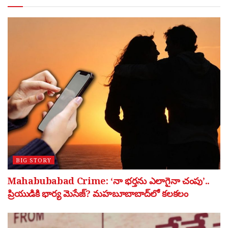
BIG STORY
Mahabubabad Crime: ‘నా భర్తను ఎలాగైనా చంపు’..
ప్రియుడికి భార్య మెసేజ్? మహబూబాబాద్‌లో కలకలం