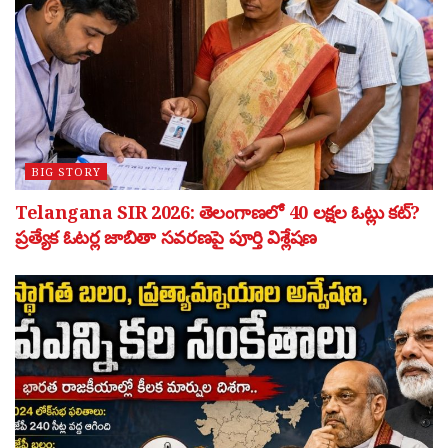
BIG STORY
Telangana SIR 2026: తెలంగాణలో 40 లక్షల ఓట్లు కట్?
ప్రత్యేక ఓటర్ల జాబితా సవరణపై పూర్తి విశ్లేషణ