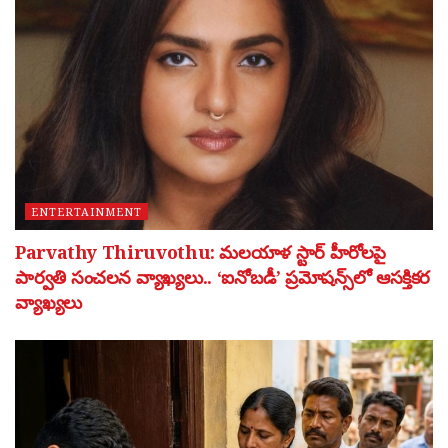
ENTERTAINMENT
Parvathy Thiruvothu: మలయాళ స్టార్ హీరోలపై
పార్వతి సంచలన వ్యాఖ్యలు.. ‘ఐనోబడీ’ ప్రమోషన్స్‌లో ఆసక్తికర
వ్యాఖ్యలు