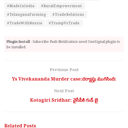
#MadeInIndia
#RuralEmpowerment
#TelanganaFarming
#TradeRelations
#TradeWithRussia
#TrumpVsTrade
Plugin Install
: Subscribe Push Notification need OneSignal plugin to
be installed.
Previous Post
Ys Vivekananda Murder case:దర్యాప్తు ముగిసింది:
Next Post
Kotagiri Sridhar: వైసీపీకి గుడ్ బై
Related
Posts