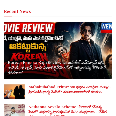
Recent News
Korean Kanaka Raju Review: వరుణ్ తేజ్ వన్‌మ్యాన్ షో..
కామెడీ, యాక్షన్, మాస్ ఎంటర్‌టైన్‌మెంట్‌తో ఆకట్టుకున్న ‘కొరియన్
కనకరాజు’
Mahabubabad Crime: ‘నా భర్తను ఎలాగైనా చంపు’..
ప్రియుడికి భార్య మెసేజ్? మహబూబాబాద్‌లో కలకలం
Nethanna Sevalo Scheme: చీరాలలో ‘నేతన్న
సేవలో’ పథకాన్ని ప్రారంభించిన సీఎం చంద్రబాబు – చేనేత