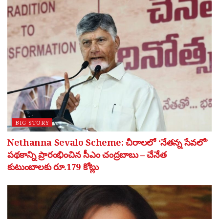
BIG STORY
Nethanna Sevalo Scheme: చీరాలలో ‘నేతన్న సేవలో’
పథకాన్ని ప్రారంభించిన సీఎం చంద్రబాబు – చేనేత
కుటుంబాలకు రూ.179 కోట్లు