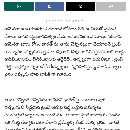
ADVERTISEMENT
అమెరికా అంతకంతకూ ఎదగాలనుకోవటం ఓకే. ఆ పేరుతో ప్రపంచ
దేశాలు దానికి కట్టుబానిసత్వం చేయాలనుకోవటం ఏ మాత్రం సరికాదు.
అమెరికా బాగు కోసం భారత్ ను తాను చెప్పినట్లుగా చేయాలనే ట్రంప్
యవ్వారం ఇప్పుడు కొత్త మలుపు తిరిగినట్లుగా కనిపిస్తోంది. అగ్రరాజ్యం
అదిలింపులకు.. బెదిరింపులకు తగ్గేదేలే.. అన్నట్లుగా బదులిస్తూ.. ట్రంప్
చెత్త ఆంక్షల్ని ఒప్పుకునేదే లేదన్నట్లుగా వ్యవహరిస్తున్న మోడీ సర్కారు
వైనం ఇప్పుడు హాట్ టాపిక్ గా మారింది.
తాను చెప్పింది చెప్పినట్లుగా వినని భారత్ పై.. సుంకాల షాక్
ఇచ్చేందుకు సిద్ధమైన ట్రంప్ తీరుపై పెద్ద ఎత్తున విమర్శలు
వెల్లువెత్తుతున్నాయి. ఇలాంటి వేళ.. తాజాగా హైదరాబాద్ కు చెందిన
ఒక సంస్థ రష్యాకు ఏటా వేలాది డ్రమ్ముల్ని పంపుతున్న వైనం.. దానికి
సంబంధించిన ఒక ఫోటో బయటకు రాగా.. దీనిపై ఆసక్తికర వ్యాఖ్యలు