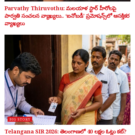
Parvathy Thiruvothu: మలయాళ స్టార్ హీరోలపై
పార్వతి సంచలన వ్యాఖ్యలు.. ‘ఐనోబడీ’ ప్రమోషన్స్‌లో ఆసక్తికర
వ్యాఖ్యలు
BIG STORY
Telangana SIR 2026: తెలంగాణలో 40 లక్షల ఓట్లు కట్?