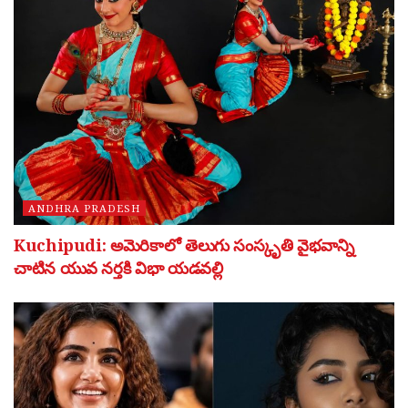
ANDHRA PRADESH
Kuchipudi: అమెరికాలో తెలుగు సంస్కృతి వైభవాన్ని
చాటిన యువ నర్తకి విభా యడవల్లి