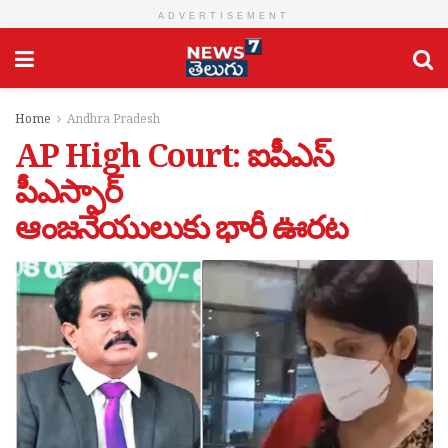
ADVERTISEMENT
Home
Andhra Pradesh
AP High Court: ఐపీఎస్
పీఎస్సార్
ఆంజనేయులుకు భారీ ఊరట