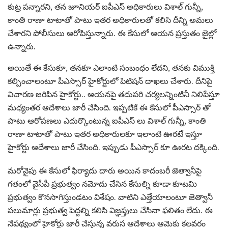
కుట్ర పన్నారని, తన జూనియర్ ఐపీఎస్ అధికారులు విశాల్ గున్నీ,
కాంతి రాణా టాటాతో పాటు ఇతర అధికారులతో కలిసి దీన్ని అమలు
చేశారని పోలీసులు ఆరోపిస్తున్నారు. ఈ కేసులో ఆయన ప్రస్తుతం జైల్లో
ఉన్నారు.
అయితే ఈ కేసుకూ, తనకూ ఎలాంటి సంబంధం లేదని, తనకు విముక్తి
కల్పించాలంటూ పీఎస్సార్ హైకోర్టులో పిటిషన్ దాఖలు చేశారు. దీనిపై
విచారణ జరిపిన హైకోర్టు.. ఆయనపై తదుపరి చర్యలన్నింటినీ నిలిపేస్తూ
మధ్యంతర ఆదేశాలు జారీ చేసింది. ఇప్పటికే ఈ కేసులో పీఎస్సార్ తో
పాటు ఆరోపణలు ఎదుర్కొంటున్న ఐపీఎస్ లు విశాల్ గున్నీ, కాంతి
రాణా టాటాతో పాటు ఇతర అధికారులకూ ఇలాంటి ఊరటే ఇస్తూ
హైకోర్టు ఆదేశాలు జారీ చేసింది. ఇప్పుడు పీఎస్సార్ కూ ఊరట దక్కింది.
మరోవైపు ఈ కేసులో ఫిర్యాదు దారు అయిన కాదంబరీ జెత్వానీపై
గతంలో వైసీపీ ప్రభుత్వం నమోదు చేసిన కేసుల్ని కూడా కూటమి
ప్రభుత్వం కొనసాగిస్తుండటం విశేషం. వాటిని ఎత్తేయాలంటూ జెత్వానీ
పలుమార్లు ప్రభుత్వ పెద్దల్ని కలిసి విజ్ఞప్తులు చేసినా ఫలితం లేదు. ఈ
నేపథ్యంలో హైకోర్టు జారీ చేస్తున్న వరుస ఆదేశాలు ఆమెకు కలవరం