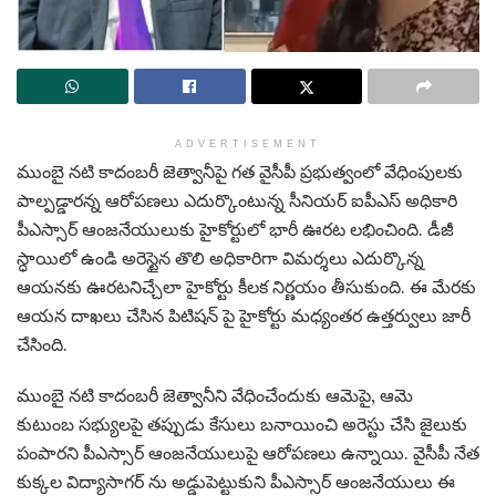
ADVERTISEMENT
ముంబై నటి కాదంబరీ జెత్వానీపై గత వైసీపీ ప్రభుత్వంలో వేధింపులకు
పాల్పడ్డారన్న ఆరోపణలు ఎదుర్కొంటున్న సీనియర్ ఐపీఎస్ అధికారి
పీఎస్సార్ ఆంజనేయులుకు హైకోర్టులో భారీ ఊరట లభించింది. డీజీ
స్ధాయిలో ఉండి అరెస్టైన తొలి అధికారిగా విమర్శలు ఎదుర్కొన్న
ఆయనకు ఊరటనిచ్చేలా హైకోర్టు కీలక నిర్ణయం తీసుకుంది. ఈ మేరకు
ఆయన దాఖలు చేసిన పిటిషన్ పై హైకోర్టు మధ్యంతర ఉత్తర్వులు జారీ
చేసింది.
ముంబై నటి కాదంబరీ జెత్వానీని వేధించేందుకు ఆమెపై, ఆమె
కుటుంబ సభ్యులపై తప్పుడు కేసులు బనాయించి అరెస్టు చేసి జైలుకు
పంపారని పీఎస్సార్ ఆంజనేయులుపై ఆరోపణలు ఉన్నాయి. వైసీపీ నేత
కుక్కల విద్యాసాగర్ ను అడ్డుపెట్టుకుని పీఎస్సార్ ఆంజనేయులు ఈ