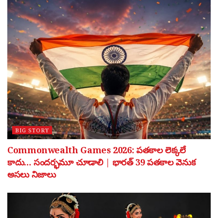
BIG STORY
Commonwealth Games 2026: పతకాల లెక్కలే
కాదు… సందర్భమూ చూడాలి | భారత్ 39 పతకాల వెనుక
అసలు నిజాలు