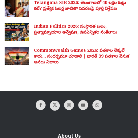
Telangana SIR 2026: తెలంగాణలో 40 లక్షల ఓట్లు
కట్? ప్రత్యేక ఓటర్ల జాబితా సవరణపై పూర్తి విశ్లేషణ
Indian Politics 2026: సంస్థాగత బలం,
ప్రత్యామ్నాయాల అన్వేషణ, ఉపఎన్నికల సంకేతాలు
Commonwealth Games 2026: పతకాల లెక్కలే
కాదు… సందర్భమూ చూడాలి | భారత్ 39 పతకాల వెనుక
అసలు నిజాలు
About Us