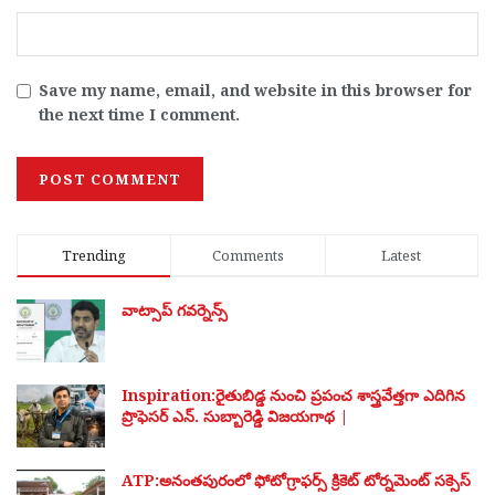
Save my name, email, and website in this browser for
the next time I comment.
Trending
Comments
Latest
వాట్సాప్ గవర్నెన్స్
Inspiration:రైతుబిడ్డ నుంచి ప్రపంచ శాస్త్రవేత్తగా ఎదిగిన
ప్రొఫెసర్ ఎన్. సుబ్బారెడ్డి విజయగాథ |
ATP:అనంతపురంలో ఫోటోగ్రాఫర్స్ క్రికెట్ టోర్నమెంట్ సక్సెస్