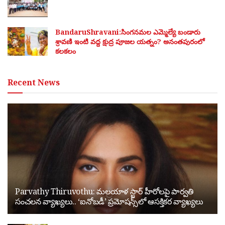
BandaruShravani:సింగనమల ఎమ్మెల్యే బండారు
శ్రావణి ఇంటి వద్ద క్షుద్ర పూజల యత్నం? అనంతపురంలో
కలకలం
Recent News
Parvathy Thiruvothu: మలయాళ స్టార్ హీరోలపై పార్వతి
సంచలన వ్యాఖ్యలు.. ‘ఐనోబడీ’ ప్రమోషన్స్‌లో ఆసక్తికర వ్యాఖ్యలు