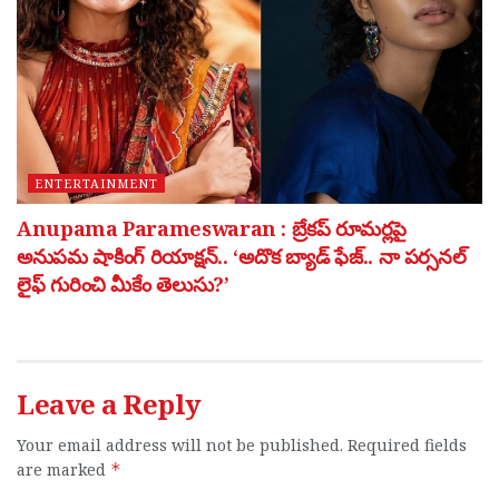
ENTERTAINMENT
Anupama Parameswaran : బ్రేకప్ రూమర్లపై
అనుపమ షాకింగ్ రియాక్షన్.. ‘అదొక బ్యాడ్ ఫేజ్.. నా పర్సనల్
లైఫ్ గురించి మీకేం తెలుసు?’
Leave a Reply
Your email address will not be published.
Required fields
are marked
*