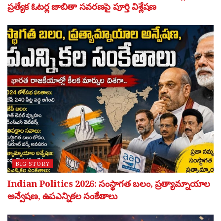
ప్రత్యేక ఓటర్ల జాబితా సవరణపై పూర్తి విశ్లేషణ
BIG STORY
Indian Politics 2026: సంస్థాగత బలం, ప్రత్యామ్నాయాల
అన్వేషణ, ఉపఎన్నికల సంకేతాలు