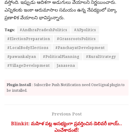
వ‌స్తోంది. ఇప్పుడు ఆదిశగా అడుగులు వేయాల‌ని నిర్ణ‌యించారు.
ఎన్నిక‌ల‌కు ఇంకా ఆరుమాసాల స‌మ‌యం ఉన్న నేప‌థ్యంలో ప‌క్కా
ప్ర‌ణాళిక వేయాల‌ని భావిస్తున్నారు.
Tags:
#AndhraPradeshPolitics
#APpolitics
#ElectionPreparation
#GrassrootsPolitics
#LocalBodyElections
#PanchayatDevelopment
#pawankalyan
#PoliticalPlanning
#RuralStrategy
#VillageDevelopment
Janasena
Plugin Install
: Subscribe Push Notification need OneSignal plugin to
be installed.
Previous Post
Blinkit: మహిళ పట్ల అసభ్యంగా ప్రవర్తించిన డెలివరీ బాయ్..
ఎంచేశాడంటే!