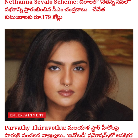
Nethanna Sevalo Scheme: చీరాలలో ‘నేతన్న సేవలో’
పథకాన్ని ప్రారంభించిన సీఎం చంద్రబాబు – చేనేత
కుటుంబాలకు రూ.179 కోట్లు
ENTERTAINMENT
Parvathy Thiruvothu: మలయాళ స్టార్ హీరోలపై
పార్వతి సంచలన వ్యాఖ్యలు.. ‘ఐనోబడీ’ ప్రమోషన్స్‌లో ఆసక్తికర