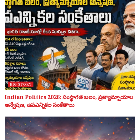
BIG STORY
Indian Politics 2026: సంస్థాగత బలం, ప్రత్యామ్నాయాల
అన్వేషణ, ఉపఎన్నికల సంకేతాలు