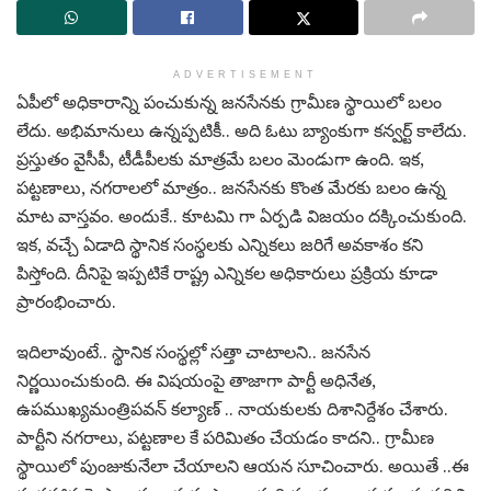
ADVERTISEMENT
ఏపీలో అధికారాన్ని పంచుకున్న జ‌న‌సేన‌కు గ్రామీణ స్థాయిలో బ‌లం
లేదు. అభిమానులు ఉన్న‌ప్ప‌టికీ.. అది ఓటు బ్యాంకుగా క‌న్వ‌ర్ట్ కాలేదు.
ప్ర‌స్తుతం వైసీపీ, టీడీపీల‌కు మాత్ర‌మే బ‌లం మెండుగా ఉంది. ఇక‌,
ప‌ట్ట‌ణాలు, న‌గ‌రాలలో మాత్రం.. జ‌న‌సేన‌కు కొంత మేర‌కు బ‌లం ఉన్న
మాట వాస్త‌వం. అందుకే.. కూట‌మి గా ఏర్ప‌డి విజ‌యం ద‌క్కించుకుంది.
ఇక‌, వ‌చ్చే ఏడాది స్థానిక సంస్థ‌ల‌కు ఎన్నిక‌లు జ‌రిగే అవ‌కాశం క‌ని
పిస్తోంది. దీనిపై ఇప్ప‌టికే రాష్ట్ర ఎన్నిక‌ల అధికారులు ప్ర‌క్రియ కూడా
ప్రారంభించారు.
ఇదిలావుంటే.. స్థానిక సంస్థ‌ల్లో స‌త్తా చాటాల‌ని.. జ‌న‌సేన
నిర్ణ‌యించుకుంది. ఈ విష‌యంపై తాజాగా పార్టీ అధినేత‌,
ఉప‌ముఖ్య‌మంత్రిప‌వ‌న్ క‌ల్యాణ్ .. నాయ‌కుల‌కు దిశానిర్దేశం చేశారు.
పార్టీని న‌గ‌రాలు, ప‌ట్ట‌ణాల కే ప‌రిమితం చేయ‌డం కాద‌ని.. గ్రామీణ
స్థాయిలో పుంజుకునేలా చేయాల‌ని ఆయ‌న సూచించారు. అయితే ..ఈ