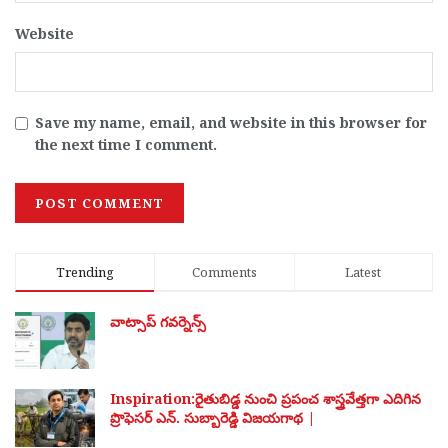
Website
Save my name, email, and website in this browser for
the next time I comment.
Trending
Comments
Latest
వాట్సాప్ గవర్నెన్స్
Inspiration:రైతుబిడ్డ నుంచి ప్రపంచ శాస్త్రవేత్తగా ఎదిగిన
ప్రొఫెసర్ ఎన్. సుబ్బారెడ్డి విజయగాథ |