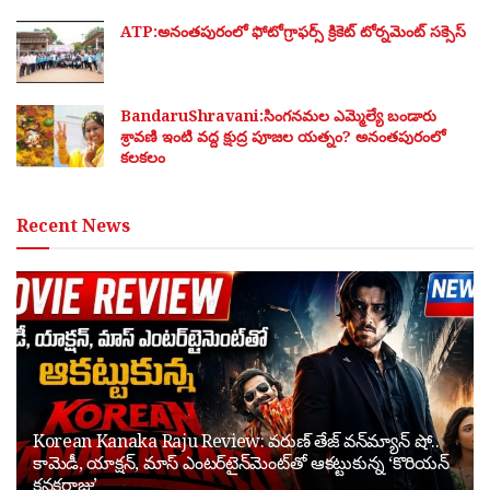
ATP:అనంతపురంలో ఫోటోగ్రాఫర్స్ క్రికెట్ టోర్నమెంట్ సక్సెస్
BandaruShravani:సింగనమల ఎమ్మెల్యే బండారు
శ్రావణి ఇంటి వద్ద క్షుద్ర పూజల యత్నం? అనంతపురంలో
కలకలం
Recent News
Korean Kanaka Raju Review: వరుణ్ తేజ్ వన్‌మ్యాన్ షో..
కామెడీ, యాక్షన్, మాస్ ఎంటర్‌టైన్‌మెంట్‌తో ఆకట్టుకున్న ‘కొరియన్
కనకరాజు’