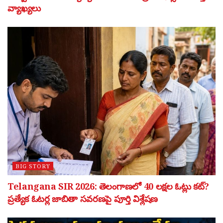
వ్యాఖ్యలు
BIG STORY
Telangana SIR 2026: తెలంగాణలో 40 లక్షల ఓట్లు కట్?
ప్రత్యేక ఓటర్ల జాబితా సవరణపై పూర్తి విశ్లేషణ