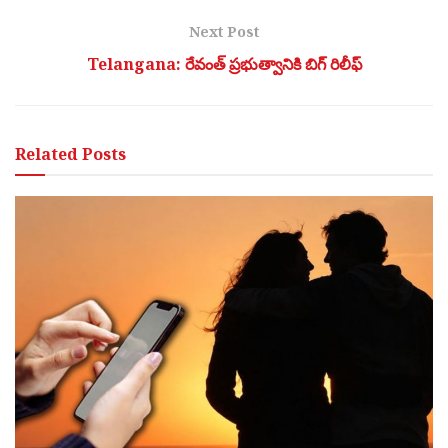
Next Post
Telangana: రేవంత్ ప్రభుత్వానికి బిగ్ రిలీఫ్
Related
Posts