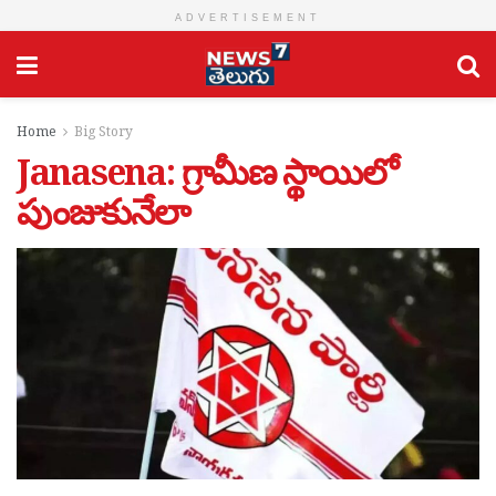
ADVERTISEMENT
Home
Big Story
Janasena: గ్రామీణ స్థాయిలో
పుంజుకునేలా