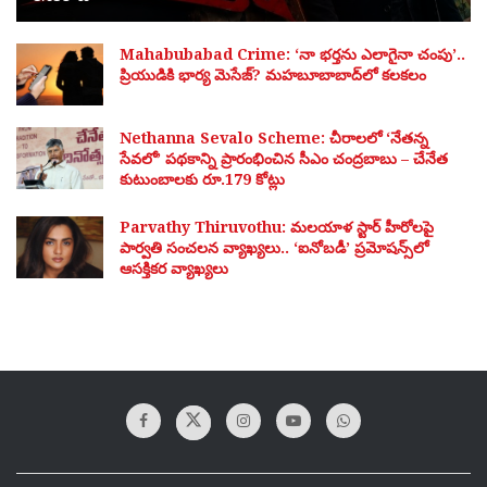
Mahabubabad Crime: ‘నా భర్తను ఎలాగైనా చంపు’..
ప్రియుడికి భార్య మెసేజ్? మహబూబాబాద్‌లో కలకలం
Nethanna Sevalo Scheme: చీరాలలో ‘నేతన్న
సేవలో’ పథకాన్ని ప్రారంభించిన సీఎం చంద్రబాబు – చేనేత
కుటుంబాలకు రూ.179 కోట్లు
Parvathy Thiruvothu: మలయాళ స్టార్ హీరోలపై
పార్వతి సంచలన వ్యాఖ్యలు.. ‘ఐనోబడీ’ ప్రమోషన్స్‌లో
ఆసక్తికర వ్యాఖ్యలు