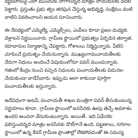
వ్య‌వ‌హారంపై ఎలా ముందుకు సాగాల‌న్న‌ది మాత్రం నాయ‌కుల‌కు వ‌దిలి
పెట్టారు. ప్ర‌స్తుతం ప్ర‌భు త్వం త‌ర‌ఫున చేస్తున్న అభివృద్ధి, సంక్షేమం వంటి
వాటిని వివ‌రించాల‌ని ఆయ‌న సూచించారు.
ఈ నేప‌థ్యంలో ఎమ్మెల్యే, ఎమ్మెల్సీలు, ఎంపీలు కూడా ప్ర‌జ‌ల మ‌ధ్య‌కు
వెళ్లాల‌ని నిర్ణ‌యించారు. గ్రామీణ స్థాయిలో ప్ర‌భుత్వం ఏర్ప‌డిన త‌ర్వాత‌..
ర‌హ‌దారుల నిర్మాణాన్ని చేప‌ట్టారు. గోశాల‌లు నిర్మిస్తున్నారు. వీటిని
చూపించే ప్ర‌య‌త్నం చేయ‌నున్నారు. ముఖ్యంగాపంచాయ‌తీల‌కు
నేరుగా నిధులు అందించే విష‌యంలోనూ ప‌వ‌న్ ముందున్నారు.
గ‌తంలో కేంద్రం నుంచి వ‌చ్చిన నిధుల‌ను పంచాయతీల‌కు విడుద‌ల
చేయ‌కుండా వాడేసేవారు. ఇప్పుడు అలా కాకుండా పూర్తిగా
పంచాయ‌తీల‌కు ఇస్తున్నారు.
అదేవిధంగా అట‌వీ, పంచాయ‌తీ శాఖల మంత్రిగా ప‌వ‌న్ తీసుకుంటున్న
నిర్ణ‌యాలు కూడా.. గ్రామీణ స్థాయిలో జ‌న‌సేన‌కు ఊపు తెచ్చే అవ‌కాశం
ఉంద‌ని అంచ‌నా వేసుకుంటున్నారు. అయితే.. ఇది ఏమేర‌కు
ఫ‌లిస్తుంద‌న్న‌ది మాత్రం జ‌న‌సేన‌కు డౌట్‌గానే ఉంది. ప‌ట్ట‌ణాలు, న‌గ‌రాల
స్థాయిలో ఉన్న కేడ‌ర్ గ్రామీణ ప్రాంతాల్లో లేక‌పోవ‌డంతో ఈ స‌మ‌స్య