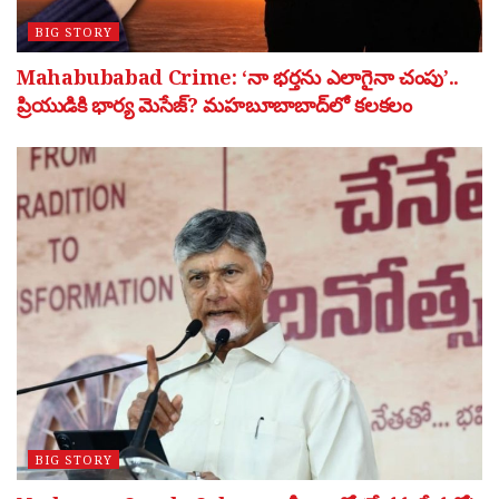
BIG STORY
Mahabubabad Crime: ‘నా భర్తను ఎలాగైనా చంపు’..
ప్రియుడికి భార్య మెసేజ్? మహబూబాబాద్‌లో కలకలం
BIG STORY