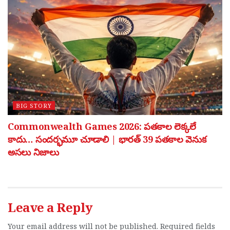
BIG STORY
Commonwealth Games 2026: పతకాల లెక్కలే
కాదు… సందర్భమూ చూడాలి | భారత్ 39 పతకాల వెనుక
అసలు నిజాలు
Leave a Reply
Your email address will not be published.
Required fields