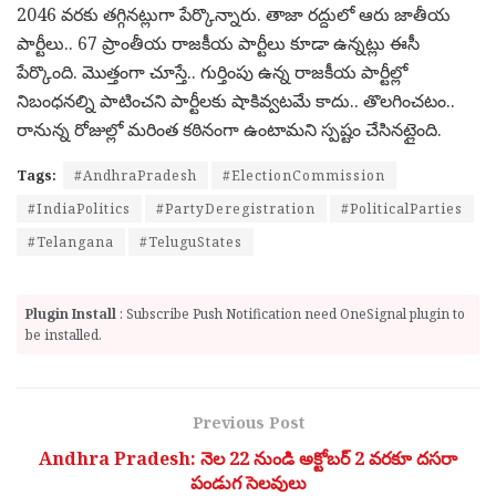
2046 వరకు తగ్గినట్లుగా పేర్కొన్నారు. తాజా రద్దులో ఆరు జాతీయ
పార్టీలు.. 67 ప్రాంతీయ రాజకీయ పార్టీలు కూడా ఉన్నట్లు ఈసీ
పేర్కొంది. మొత్తంగా చూస్తే.. గుర్తింపు ఉన్న రాజకీయ పార్టీల్లో
నిబంధనల్ని పాటించని పార్టీలకు షాకివ్వటమే కాదు.. తొలగించటం..
రానున్న రోజుల్లో మరింత కఠినంగా ఉంటామని స్పష్టం చేసినట్లైంది.
Tags:
#AndhraPradesh
#ElectionCommission
#IndiaPolitics
#PartyDeregistration
#PoliticalParties
#Telangana
#TeluguStates
Plugin Install
: Subscribe Push Notification need OneSignal plugin to
be installed.
Previous Post
Andhra Pradesh: నెల 22 నుండి అక్టోబర్ 2 వరకూ దసరా
పండుగ సెలవులు