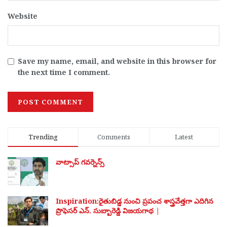
Website
Save my name, email, and website in this browser for
the next time I comment.
Trending
Comments
Latest
వాట్సాప్ గవర్నెన్స్
Inspiration:రైతుబిడ్డ నుంచి ప్రపంచ శాస్త్రవేత్తగా ఎదిగిన
ప్రొఫెసర్ ఎన్. సుబ్బారెడ్డి విజయగాథ |