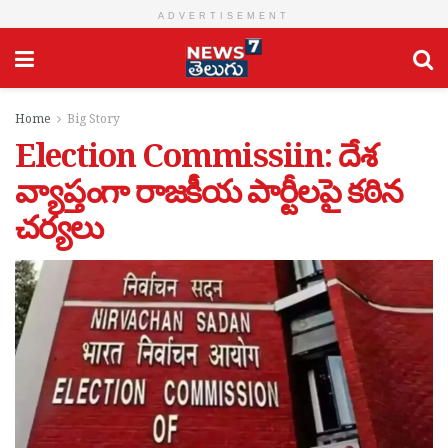
ADVERTISEMENT
Home
Big Story
Election Commissiin: దేశ
వ్యాప్తంగా రాజకీయ పార్టీలపై కఠిన
చర్యలు