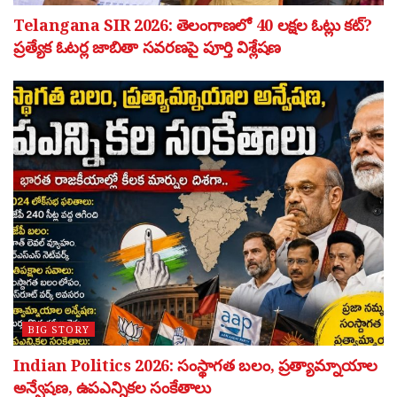
Telangana SIR 2026: తెలంగాణలో 40 లక్షల ఓట్లు కట్?
ప్రత్యేక ఓటర్ల జాబితా సవరణపై పూర్తి విశ్లేషణ
BIG STORY
Indian Politics 2026: సంస్థాగత బలం, ప్రత్యామ్నాయాల
అన్వేషణ, ఉపఎన్నికల సంకేతాలు