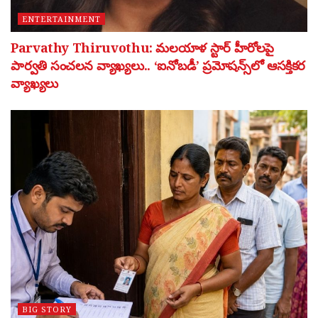
ENTERTAINMENT
Parvathy Thiruvothu: మలయాళ స్టార్ హీరోలపై
పార్వతి సంచలన వ్యాఖ్యలు.. ‘ఐనోబడీ’ ప్రమోషన్స్‌లో ఆసక్తికర
వ్యాఖ్యలు
BIG STORY