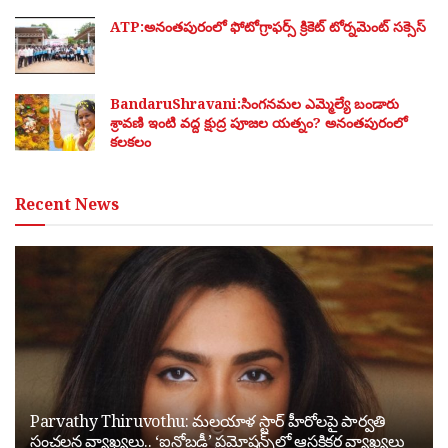
ATP:అనంతపురంలో ఫోటోగ్రాఫర్స్ క్రికెట్ టోర్నమెంట్ సక్సెస్
BandaruShravani:సింగనమల ఎమ్మెల్యే బండారు
శ్రావణి ఇంటి వద్ద క్షుద్ర పూజల యత్నం? అనంతపురంలో
కలకలం
Recent News
Parvathy Thiruvothu: మలయాళ స్టార్ హీరోలపై పార్వతి
సంచలన వ్యాఖ్యలు.. ‘ఐనోబడీ’ ప్రమోషన్స్‌లో ఆసక్తికర వ్యాఖ్యలు