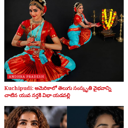
ANDHRA PRADESH
Kuchipudi: అమెరికాలో తెలుగు సంస్కృతి వైభవాన్ని
చాటిన యువ నర్తకి విభా యడవల్లి