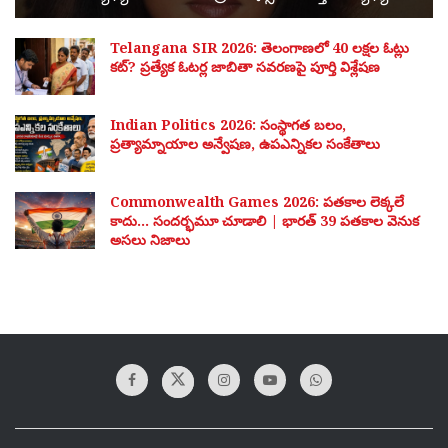
Telangana SIR 2026: తెలంగాణలో 40 లక్షల ఓట్లు
కట్? ప్రత్యేక ఓటర్ల జాబితా సవరణపై పూర్తి విశ్లేషణ
Indian Politics 2026: సంస్థాగత బలం,
ప్రత్యామ్నాయాల అన్వేషణ, ఉపఎన్నికల సంకేతాలు
Commonwealth Games 2026: పతకాల లెక్కలే
కాదు… సందర్భమూ చూడాలి | భారత్ 39 పతకాల వెనుక
అసలు నిజాలు