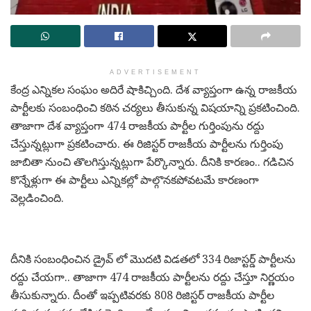
ADVERTISEMENT
కేంద్ర ఎన్నికల సంఘం అదిరే షాకిచ్చింది. దేశ వ్యాప్తంగా ఉన్న రాజకీయ
పార్టీలకు సంబంధించి కఠిన చర్యలు తీసుకున్న విషయాన్ని ప్రకటించింది.
తాజాగా దేశ వ్యాప్తంగా 474 రాజకీయ పార్టీల గుర్తింపును రద్దు
చేస్తున్నట్లుగా ప్రకటించారు. ఈ రిజిస్టర్ రాజకీయ పార్టీలను గుర్తింపు
జాబితా నుంచి తొలగిస్తున్నట్లుగా పేర్కొన్నారు. దీనికి కారణం.. గడిచిన
కొన్నేళ్లుగా ఈ పార్టీలు ఎన్నికల్లో పాల్గొనకపోవటమే కారణంగా
వెల్లడించింది.
దీనికి సంబంధించిన డ్రైవ్ లో మొదటి విడతలో 334 రిజాస్టర్డ్ పార్టీలను
రద్దు చేయగా.. తాజాగా 474 రాజకీయ పార్టీలను రద్దు చేస్తూ నిర్ణయం
తీసుకున్నారు. దీంతో ఇప్పటివరకు 808 రిజిస్టర్ రాజకీయ పార్టీల