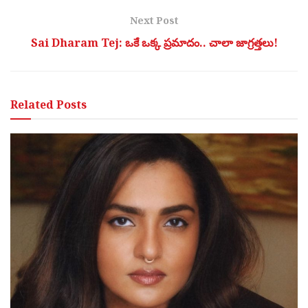
Next Post
Sai Dharam Tej: ఒకే ఒక్క ప్ర‌మాదం.. చాలా జాగ్ర‌త్త‌లు!
Related
Posts