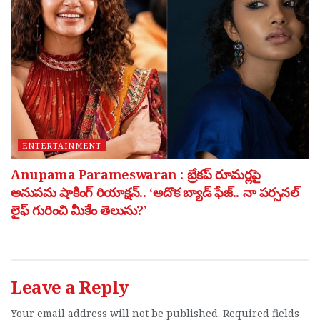
ENTERTAINMENT
Anupama Parameswaran : బ్రేకప్ రూమర్లపై
అనుపమ షాకింగ్ రియాక్షన్.. ‘అదొక బ్యాడ్ ఫేజ్.. నా పర్సనల్
లైఫ్ గురించి మీకేం తెలుసు?’
Leave a Reply
Your email address will not be published.
Required fields