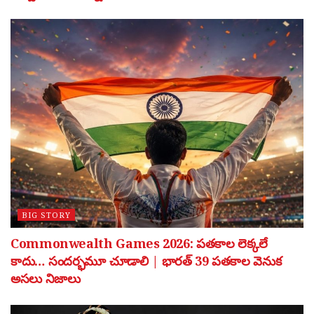
BIG STORY
Commonwealth Games 2026: పతకాల లెక్కలే
కాదు… సందర్భమూ చూడాలి | భారత్ 39 పతకాల వెనుక
అసలు నిజాలు