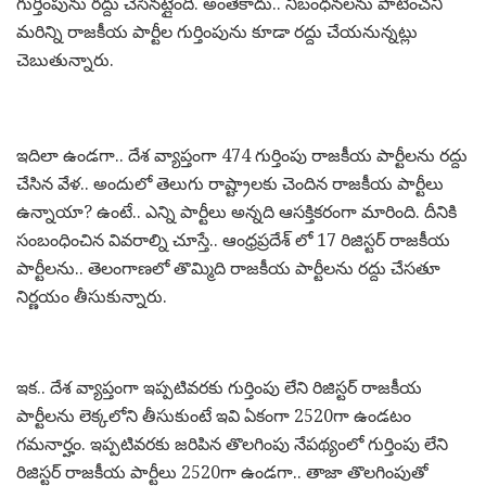
గుర్తింపును రద్దు చేసినట్లైంది. అంతేకాదు.. నిబంధనలను పాటించని
మరిన్ని రాజకీయ పార్టీల గుర్తింపును కూడా రద్దు చేయనున్నట్లు
చెబుతున్నారు.
ఇదిలా ఉండగా.. దేశ వ్యాప్తంగా 474 గుర్తింపు రాజకీయ పార్టీలను రద్దు
చేసిన వేళ.. అందులో తెలుగు రాష్ట్రాలకు చెందిన రాజకీయ పార్టీలు
ఉన్నాయా? ఉంటే.. ఎన్ని పార్టీలు అన్నది ఆసక్తికరంగా మారింది. దీనికి
సంబంధించిన వివరాల్ని చూస్తే.. ఆంధ్రప్రదేశ్ లో 17 రిజిస్టర్ రాజకీయ
పార్టీలను.. తెలంగాణలో తొమ్మిది రాజకీయ పార్టీలను రద్దు చేసతూ
నిర్ణయం తీసుకున్నారు.
ఇక.. దేశ వ్యాప్తంగా ఇప్పటివరకు గుర్తింపు లేని రిజిస్టర్ రాజకీయ
పార్టీలను లెక్కలోని తీసుకుంటే ఇవి ఏకంగా 2520గా ఉండటం
గమనార్హం. ఇప్పటివరకు జరిపిన తొలగింపు నేపథ్యంలో గుర్తింపు లేని
రిజిస్టర్ రాజకీయ పార్టీలు 2520గా ఉండగా.. తాజా తొలగింపుతో