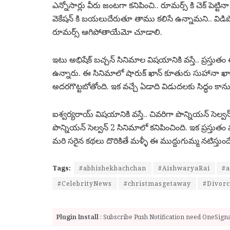
ఎన్నోసార్లు వీరు జంటగా కనిపించి.. రూమర్స్ కి చెక్ పెట్ట
వెకేషన్ కి బయలుదేరుతూ తాము కలిసే ఉన్నామని.. విడిపోల
రూమర్స్ ఆగిపోతాయేమో చూడాలి.
ఇటు అభిషేక్ బచ్చన్ సినిమాల విషయానికి వస్తే.. ప్రస్తుత
ఉన్నారు. ఈ సినిమాలో షారుక్ ఖాన్ కూతురు సుహానా ఖాన్
అదరగొట్టబోతోంది. ఇక వచ్చే ఏడాది విడుదలకు సిద్ధం కాన
ఐశ్వర్యరాయ్ విషయానికి వస్తే.. చివరిగా పొన్నియన్ సెల్వన్
పొన్నియన్ సెల్వన్ 2 సినిమాలో కనిపించింది. ఇక ప్రస్త
మరి సరైన కథలు దొరికితే మళ్ళీ ఈ ముద్దుగుమ్మ నటిస్తు
Tags:
#abhishekbachchan
#AishwaryaRai
#a
#CelebrityNews
#christmasgetaway
#Divor
Plugin Install
: Subscribe Push Notification need OneSignal