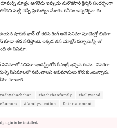
ినా రూమర్స్ మాత్రం ఆగలేదు ఇప్పుడు మరొకసారి క్రిస్మస్ సందర్భంగా
ేదని మళ్లీ చెప్పే ప్రయత్నం చేశారు. కనీసం ఇప్పటికైనా ఈ
ం ఈయన షారుక్ ఖాన్ తో కలిసి కింగ్ అనే సినిమా షూటింగ్లో బిజీగా
 కూడా తన నటిస్తోంది. ఇక్కడ తన యాక్షన్ పర్ఫామెన్స్ తో
ుంది ఈ సినిమా.
 సినిమాతో సినిమా ఇండస్ట్రీలోకి రీఎంట్రీ ఇచ్చిన ఈమె.. చివరిగా
ుతం మళ్ళీ సినిమాలలో నటించాలని అభిమానులు కోరుకుంటున్నారు.
ందేమో చూడాలి.
radhyabachchan
#bachchanfamily
#bollywood
ceRumors
#familyvacation
Entertainment
 plugin to be installed.