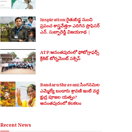
Inspiration:రైతుబిడ్డ నుంచి
ప్రపంచ శాస్త్రవేత్తగా ఎదిగిన ప్రొఫెసర్
ఎన్. సుబ్బారెడ్డి విజయగాథ |
ATP:అనంతపురంలో ఫోటోగ్రాఫర్స్
క్రికెట్ టోర్నమెంట్ సక్సెస్
BandaruShravani:సింగనమల
ఎమ్మెల్యే బండారు శ్రావణి ఇంటి వద్ద
క్షుద్ర పూజల యత్నం?
అనంతపురంలో కలకలం
Recent News