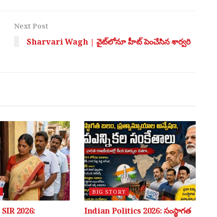
Next Post
Sharvari Wagh | వైట్‌లోనూ హీట్ పెంచేసిన శార్వరి
BIG STORY
SIR 2026:
Indian Politics 2026: సంస్థాగత