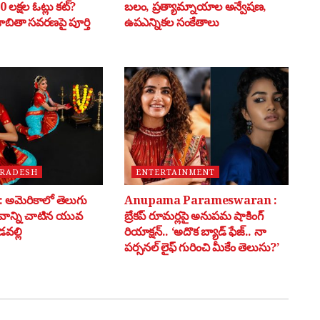
 లక్షల ఓట్లు కట్?
బలం, ప్రత్యామ్నాయాల అన్వేషణ,
 జాబితా సవరణపై పూర్తి
ఉపఎన్నికల సంకేతాలు
PRADESH
ENTERTAINMENT
అమెరికాలో తెలుగు
Anupama Parameswaran :
భవాన్ని చాటిన యువ
బ్రేకప్ రూమర్లపై అనుపమ షాకింగ్
వల్లి
రియాక్షన్.. ‘అదొక బ్యాడ్ ఫేజ్.. నా
పర్సనల్ లైఫ్ గురించి మీకేం తెలుసు?’