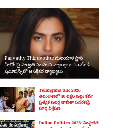
Parvathy Thiruvothu: మలయాళ స్టార్
హీరోలపై పార్వతి సంచలన వ్యాఖ్యలు.. ‘ఐనోబడీ’
ప్రమోషన్స్‌లో ఆసక్తికర వ్యాఖ్యలు
Telangana SIR 2026:
తెలంగాణలో 40 లక్షల ఓట్లు కట్?
ప్రత్యేక ఓటర్ల జాబితా సవరణపై
పూర్తి విశ్లేషణ
Indian Politics 2026: సంస్థాగత