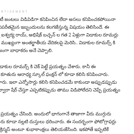
ERTISEMENT
రిటీ జంటలు విడివిడిగా కనిపించిన లేదా అసలు కనిపించకపోయినా
ు విపరీతమైన ఇబ్బందులను కలగజేస్తున్న విషయం తెలిసిందే. ఈ
న ఐశ్వర్య రాయ్, అభిషేక్ బచ్చన్ ల గత 2 ఏళ్లుగా విడాకుల రూమర్లు
ు. ముఖ్యంగా అంతర్జాతీయ వేదికలపై మెరిసి.. విడాకుల రూమర్స్ కి
ిజంగా బాధాకరం అనే చెప్పాలి.
కుల రూమర్స్ కి చెక్ పెట్టే ప్రయత్నం చేశారు. కానీ ఈ
కూతురు ఆరాధ్య స్కూల్ ఫంక్షన్ లో కూడా కలిసి కనిపించారు.
ారు. ఇలా ఎన్నోసార్లు కలిసి కనిపించడమే కాకుండా అప్పుడప్పుడు
ారా షేర్ చేస్తూ ఎప్పటికప్పుడు తాము విడిపోలేదని చెప్పే ప్రయత్నం
 ప్రయత్నం చేసింది. అందులో భాగంగానే తాజాగా వీరు ముగ్గురు
రు కూడా నల్లటి దుస్తులు ధరించారు. ఈ సందర్భంగా ఫోటోగ్రాఫర్లు
క్రిస్మస్ అంటూ శుభాకాంక్షలు తెలియజేసింది. ఇకపోతే ఇప్పటికే