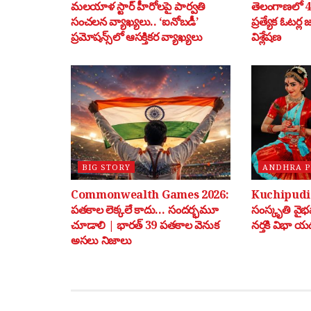
మలయాళ స్టార్ హీరోలపై పార్వతి
తెలంగాణలో 40
సంచలన వ్యాఖ్యలు.. ‘ఐనోబడీ’
ప్రత్యేక ఓటర్ల
ప్రమోషన్స్‌లో ఆసక్తికర వ్యాఖ్యలు
విశ్లేషణ
BIG STORY
ANDHRA 
Commonwealth Games 2026:
Kuchipudi: 
పతకాల లెక్కలే కాదు… సందర్భమూ
సంస్కృతి వై
చూడాలి | భారత్ 39 పతకాల వెనుక
నర్తకి విభా యడ
అసలు నిజాలు