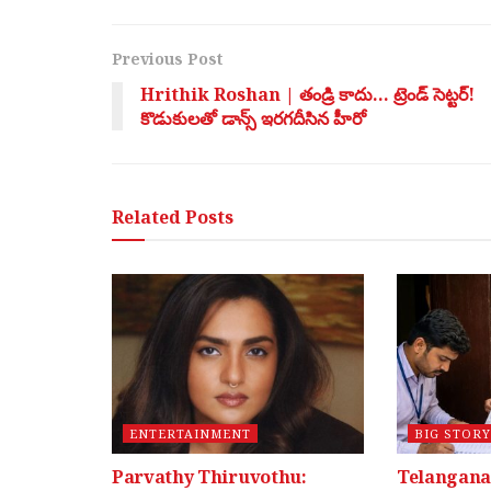
Previous Post
Hrithik Roshan | తండ్రి కాదు… ట్రెండ్ సెట్టర్!
కొడుకులతో డాన్స్ ఇరగదీసిన హీరో
Related
Posts
ENTERTAINMENT
BIG STORY
Parvathy Thiruvothu:
Telangana 