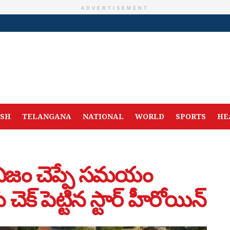
ADVERTISEMENT
ESH
TELANGANA
NATIONAL
WORLD
SPORTS
HE
ిజం చెప్పే సమయం
ెక్ పెట్టిన స్టార్ హీరోయిన్