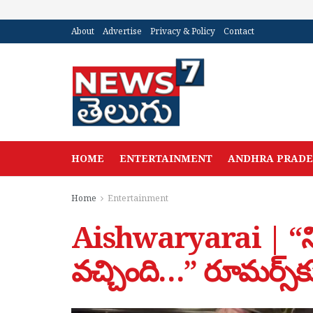
About
Advertise
Privacy & Policy
Contact
HOME
ENTERTAINMENT
ANDHRA PRAD
Home
Entertainment
Aishwaryarai | “న
వచ్చింది…” రూమర్స్‌కు చ