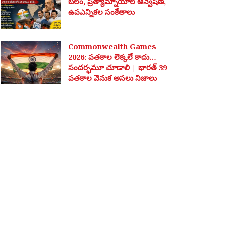
బలం, ప్రత్యామ్నాయాల అన్వేషణ,
ఉపఎన్నికల సంకేతాలు
Commonwealth Games
2026: పతకాల లెక్కలే కాదు…
సందర్భమూ చూడాలి | భారత్ 39
పతకాల వెనుక అసలు నిజాలు