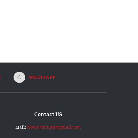
E
WHATSAPP
Contact US
Mail:
News7telugu@gmail.com