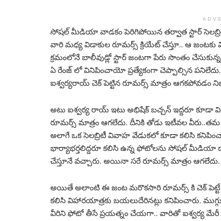
ADV
సోషల్ మీడియా వాడకం పెరిగిపోయిన తర్వాత స్టార్ సెలబ్
వారి మధ్య విడాకుల రూమర్స్ క్రియేట్ చేస్తూ.. ఆ జంటక
క్రమంలోనే బాలీవుడ్లో స్టార్ జంటగా పేరు సొంతం చేసుకున్
ఏ రేంజ్ లో వినిపించాయో ప్రత్యేకంగా చెప్పాల్సిన పనిలేద
ఐశ్వర్యరాయ్ చెక్ పెట్టిన రూమర్స్ మాత్రం ఆగకపోవడం న
అటు ఐశ్వర్య రాయ్ ఇటు అభిషేక్ బచ్చన్ ఇద్దరూ కూడా విడా
రూమర్స్ మాత్రం ఆగలేదు. దీనికి తోడు ఇటీవల వీరు..తమ 
అలాగే ఒక సెలబ్రిటీ వివాహ వేడుకలో కూడా కలిసి కనిపించ
భార్యాభర్తలిద్దరూ కలిసి ఉన్న ఫోటోలను సోషల్ మీడియా ద్వ
చేస్తూనే వచ్చారు. అయినా సరే రూమర్స్ మాత్రం ఆగలేదు.
అయితే అలాంటి ఈ జంట మరొకసారి రూమర్స్ కి చెక్ పెట్టే
కలిసి విహారయాత్రకు బయలుదేరినట్లు కనిపించారు. ముగ్గు
వీరిని ఫోటో తీసే ప్రయత్నం చేయగా.. వారితో ఐశ్వర్య మేరీ 