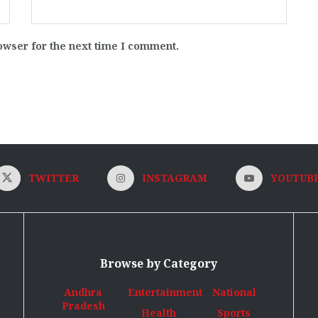
owser for the next time I comment.
TWITTER
INSTAGRAM
YOUTUB
Browse by Category
Andhra
Entertainment
National
Pradesh
Health
Sports