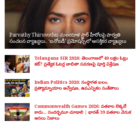
Parvathy Thiruvothu: మలయాళ స్టార్ హీరోలపై పార్వతి
సంచలన వ్యాఖ్యలు.. ‘ఐనోబడీ’ ప్రమోషన్స్‌లో ఆసక్తికర వ్యాఖ్యలు
Telangana SIR 2026: తెలంగాణలో 40 లక్షల ఓట్లు
కట్? ప్రత్యేక ఓటర్ల జాబితా సవరణపై పూర్తి విశ్లేషణ
Indian Politics 2026: సంస్థాగత బలం,
ప్రత్యామ్నాయాల అన్వేషణ, ఉపఎన్నికల సంకేతాలు
Commonwealth Games 2026: పతకాల లెక్కలే
కాదు… సందర్భమూ చూడాలి | భారత్ 39 పతకాల వెనుక
అసలు నిజాలు