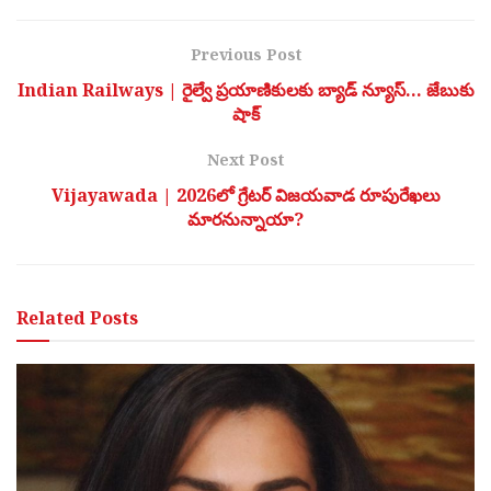
Previous Post
Indian Railways | రైల్వే ప్రయాణికులకు బ్యాడ్ న్యూస్… జేబుకు
షాక్
Next Post
Vijayawada | 2026లో గ్రేటర్ విజయవాడ రూపురేఖలు
మారనున్నాయా?
Related
Posts