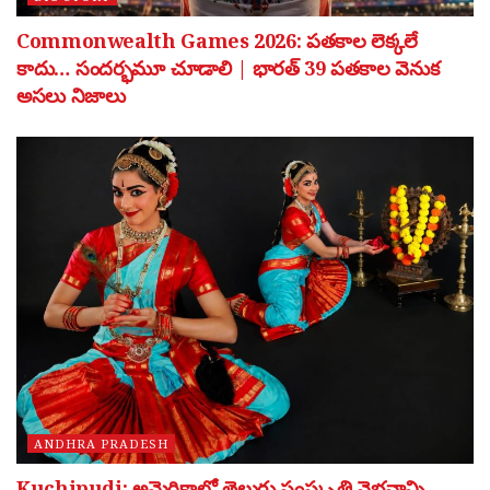
Commonwealth Games 2026: పతకాల లెక్కలే
కాదు… సందర్భమూ చూడాలి | భారత్ 39 పతకాల వెనుక
అసలు నిజాలు
ANDHRA PRADESH
Kuchipudi: అమెరికాలో తెలుగు సంస్కృతి వైభవాన్ని