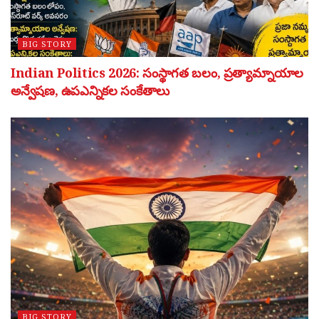
BIG STORY
Indian Politics 2026: సంస్థాగత బలం, ప్రత్యామ్నాయాల
అన్వేషణ, ఉపఎన్నికల సంకేతాలు
BIG STORY