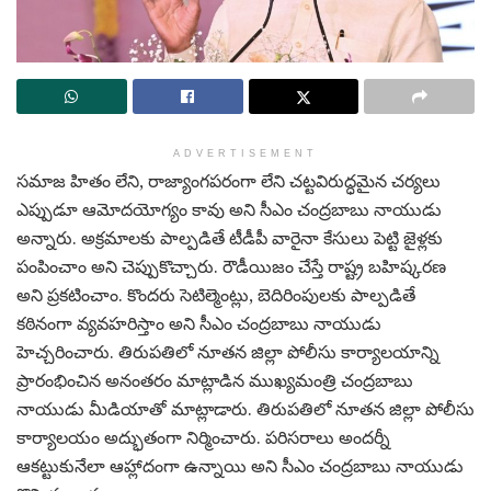
ADVERTISEMENT
సమాజ హితం లేని, రాజ్యాంగపరంగా లేని చట్టవిరుద్ధమైన చర్యలు
ఎప్పుడూ ఆమోదయోగ్యం కావు అని సీఎం చంద్రబాబు నాయుడు
అన్నారు. అక్రమాలకు పాల్పడితే టీడీపీ వారైనా కేసులు పెట్టి జైళ్లకు
పంపించాం అని చెప్పుకొచ్చారు. రౌడీయిజం చేస్తే రాష్ట్ర బహిష్కరణ
అని ప్రకటించాం. కొందరు సెటిల్మెంట్లు, బెదిరింపులకు పాల్పడితే
కఠినంగా వ్యవహరిస్తాం అని సీఎం చంద్రబాబు నాయుడు
హెచ్చరించారు. తిరుపతిలో నూతన జిల్లా పోలీసు కార్యాలయాన్ని
ప్రారంభించిన అనంతరం మాట్లాడిన ముఖ్యమంత్రి చంద్రబాబు
నాయుడు మీడియాతో మాట్లాడారు. తిరుపతిలో నూతన జిల్లా పోలీసు
కార్యాలయం అద్భుతంగా నిర్మించారు. పరిసరాలు అందర్నీ
ఆకట్టుకునేలా ఆహ్లాదంగా ఉన్నాయి అని సీఎం చంద్రబాబు నాయుడు