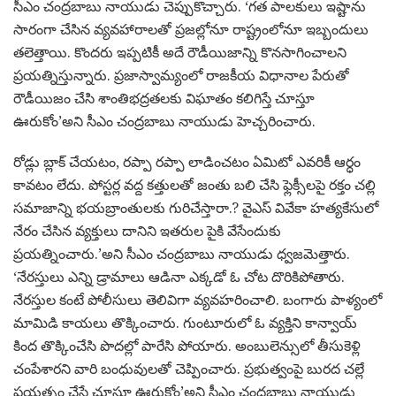
సీఎం చంద్రబాబు నాయుడు చెప్పుకొచ్చారు. ‘గత పాలకులు ఇష్టాను
సారంగా చేసిన వ్యవహారాలతో ప్రజల్లోనూ రాష్ట్రంలోనూ ఇబ్బందులు
తలెత్తాయి. కొందరు ఇప్పటికీ అదే రౌడీయిజాన్ని కొనసాగించాలని
ప్రయత్నిస్తున్నారు. ప్రజాస్వామ్యంలో రాజకీయ విధానాల పేరుతో
రౌడీయిజం చేసి శాంతిభద్రతలకు విఘాతం కలిగిస్తే చూస్తూ
ఊరుకోం’అని సీఎం చంద్రబాబు నాయుడు హెచ్చరించారు.
రోడ్లు బ్లాక్ చేయటం, రప్పా రప్పా లాడించటం ఏమిటో ఎవరికీ ఆర్ధం
కావటం లేదు. పోస్టర్ల వద్ద కత్తులతో జంతు బలి చేసి ఫ్లెక్సీలపై రక్తం చల్లి
సమాజాన్ని భయబ్రాంతులకు గురిచేస్తారా.? వైఎస్ వివేకా హత్యకేసులో
నేరం చేసిన వ్యక్తులు దానిని ఇతరుల పైకి వేసేందుకు
ప్రయత్నించారు.’అని సీఎం చంద్రబాబు నాయుడు ధ్వజమెత్తారు.
‘నేరస్తులు ఎన్ని డ్రామాలు ఆడినా ఎక్కడో ఓ చోట దొరికిపోతారు.
నేరస్తుల కంటే పోలీసులు తెలివిగా వ్యవహరించాలి. బంగారు పాళ్యంలో
మామిడి కాయలు తొక్కించారు. గుంటూరులో ఓ వ్యక్తిని కాన్వాయ్
కింద తొక్కించేసి పొదల్లో పారేసి పోయారు. అంబులెన్సులో తీసుకెళ్లి
చంపేశారని వారి బంధువులతో చెప్పించారు. ప్రభుత్వంపై బురద చల్లే
ప్రయత్నం చేస్తే చూస్తూ ఊరుకోం’అని సీఎం చంద్రబాబు నాయుడు