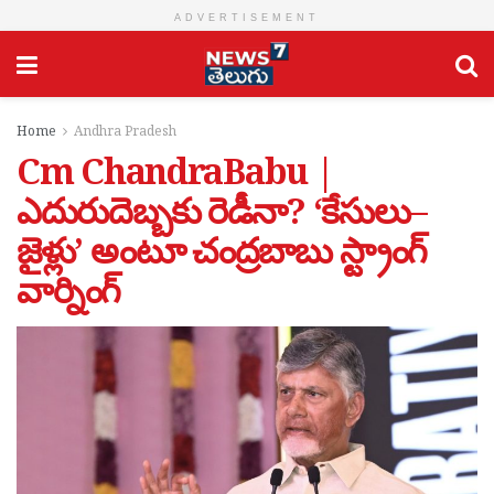
ADVERTISEMENT
Home
Andhra Pradesh
Cm ChandraBabu |
ఎదురుదెబ్బకు రెడీనా? ‘కేసులు–
జైళ్లు’ అంటూ చంద్రబాబు స్ట్రాంగ్
వార్నింగ్