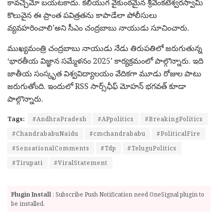
కావచ్చేమో బయటకాదు. కలియుగ వైకుంఠమైన శ్రీవేంకటేశ్వరస్వామి
కొలువైన ఈ ప్రాంత పవిత్రతను కాపాడేలా పోలీసులు
వ్యవహరించాలి’అని సీఎం చంద్రబాబు నాయుడు సూచించారు.
ముఖ్యమంత్రి చంద్రబాబు నాయుడు నేడు తిరుపతిలో జరుగుతున్న
‘భారతీయ విజ్ఞాన సమ్మేళనం 2025’ కార్యక్రమంలో పాల్గొన్నారు. ఇది
జాతీయ సంస్కృత విశ్వవిద్యాలయం వేదికగా మూడు రోజుల పాటు
జరుగుతోంది. ఇందులో RSS సార్స్‌ఛీఫ్ మోహన్ భగవత్ కూడా
పాల్గొన్నారు.
Tags:
#AndhraPradesh
#APpolitics
#BreakingPolitics
#ChandrababuNaidu
#cmchandrababu
#PoliticalFire
#SensationalComments
#Tdp
#TeluguPolitics
#Tirupati
#ViralStatement
Plugin Install
: Subscribe Push Notification need OneSignal plugin to
be installed.