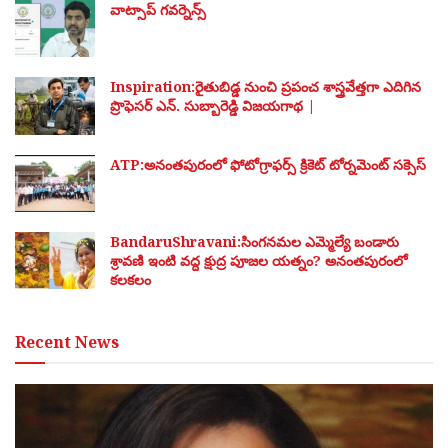
వాట్సాప్ గవర్నెన్స్
Inspiration:రైతుబిడ్డ నుంచి ప్రపంచ శాస్త్రవేత్తగా ఎదిగిన
ప్రొఫెసర్ ఎన్. సుబ్బారెడ్డి విజయగాథ |
ATP:అనంతపురంలో ఫోటోగ్రాఫర్స్ క్రికెట్ టోర్నమెంట్ సక్సెస్
BandaruShravani:సింగనమల ఎమ్మెల్యే బండారు
శ్రావణి ఇంటి వద్ద క్షుద్ర పూజల యత్నం? అనంతపురంలో
కలకలం
Recent News