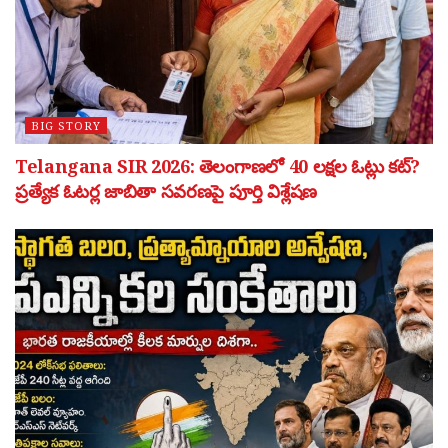
BIG STORY
Telangana SIR 2026: తెలంగాణలో 40 లక్షల ఓట్లు కట్?
ప్రత్యేక ఓటర్ల జాబితా సవరణపై పూర్తి విశ్లేషణ