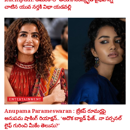
చాటిన యువ నర్తకి విభా యడవల్లి
ENTERTAINMENT
Anupama Parameswaran : బ్రేకప్ రూమర్లపై
అనుపమ షాకింగ్ రియాక్షన్.. ‘అదొక బ్యాడ్ ఫేజ్.. నా పర్సనల్
లైఫ్ గురించి మీకేం తెలుసు?’