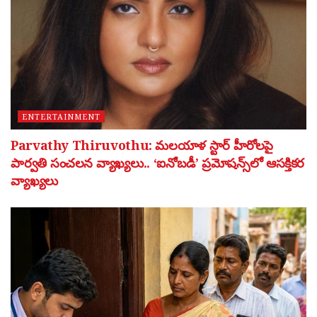
ENTERTAINMENT
Parvathy Thiruvothu: మలయాళ స్టార్ హీరోలపై
పార్వతి సంచలన వ్యాఖ్యలు.. ‘ఐనోబడీ’ ప్రమోషన్స్‌లో ఆసక్తికర
వ్యాఖ్యలు