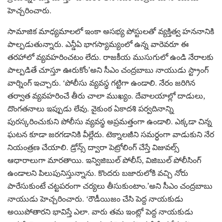
హెచ్చరించారు.
సామాజిక మాధ్యమాలలో ఇంకా అసభ్య పోస్టులతో వ్యక్తిత్వ హననానికి
పాల్పడుతున్నారు. ఎన్డీఏ భాగస్యామ్యంలో ఉన్న వారెవరూ ఈ
తరహాలో వ్యవహరించటం లేదు. రాజకీయ ముసుగులో ఉండి నేరాలకు
పాల్పడితే చూస్తూ ఊరుకోం’అని సీఎం చంద్రబాబు నాయుడు స్ట్రాంగ్
వార్నింగ్ ఇచ్చారు. ‘పోలీసు వ్యవస్థ గట్టిగా ఉండాలి. నేరం జరిగిన
తర్వాత వ్యవహరించే తీరు చాలా ముఖ్యం. దేవాలయాల్లో దాడులు,
దొంగతనాలు ఇప్పుడు లేవు. వైకుంఠ ఏకాదశి పర్వదినాన్ని
పురస్కరించుకుని పోలీసు వ్యవస్థ అప్రమత్తంగా ఉండాలి. ఎక్కడా చిన్న
ఘటన కూడా జరగడానికి వీల్లేదు. టెక్నాలజీని సమర్ధంగా వాడుకుని నేర
నియంత్రణ చేయాలి. డ్రోన్స్ ద్వారా పెట్రోలింగ్ చేస్తే విజువల్స్
ఆధారాలుగా మారతాయి. ఇన్విజిబుల్ పోలీస్, విజిబుల్ పోలీసింగ్
ఉండాలని పిలుపునిస్తున్నాను. కొందరు బజారులోకి వచ్చి నోరు
పారేసుకుంటే చట్టపరంగా చర్యలు తీసుకుంటాం.’అని సీఎం చంద్రబాబు
నాయుడు హెచ్చరించారు. ‘రౌడీయిజం చేసి పెద్ద నాయకుడు
అయిపోతారని భావిస్తే ఎలా. వారు తమ ఇంట్లో పెద్ద నాయకుడు