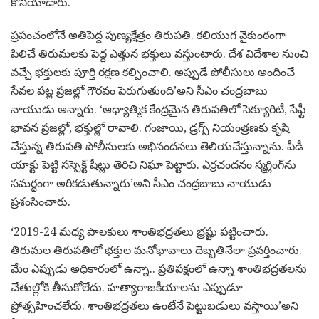
కొనియాడారు.
ప్రపంచంలోనే అతిపెద్ద పుణ్యక్షేత్రం తిరుపతి. కలియుగ వైకుంఠంగా
పిలిచే తిరుమలకు పెద్ద ఎత్తున భక్తులు వస్తుంటారు. దేశ విదేశాల నుంచి
వచ్చే భక్తులకు పూర్తి రక్షణ కల్పించాలి. అప్పుడే పోలీసులు అందించే
సేవల పట్ల ప్రజల్లో గౌరవం పెరుగుతుంది’అని సీఎం చంద్రబాబు
నాయుడు అన్నారు. ‘ఆధ్యాత్మిక కేంద్రమైన తిరుపతిలో సెక్యూరిటీ, సేఫ్టీ
భావన ప్రజల్లో, భక్తుల్లో రావాలి. గంజాయి, డ్రగ్స్ నియంత్రణకు కృషి
చేస్తున్న తిరుపతి పోలీసులకు అభినందనలు తెలియచేస్తున్నాను. పీడీ
యాక్టు పెట్టి సస్పెక్ట్ షీట్లు తెరిచి నిఘా పెట్టారు. ఎర్రచందనం స్మగ్లింగ్‌ను
సమర్ధంగా అరికడుతున్నారు’అని సీఎం చంద్రబాబు నాయుడు
ప్రశంసించారు.
‘2019-24 మధ్య పాలకులు శాంతిభద్రతలు భ్రష్టు పట్టించారు.
తిరుమల తిరుపతిలో భక్తుల మనోభావాలు దెబ్బతినేలా ప్రవర్తించారు.
మేం ఎప్పుడు అధికారంలో ఉన్నా.. ప్రతిపక్షంలో ఉన్నా శాంతిభద్రతలను
చేతుల్లోకి తీసుకోలేదు. హత్యారాజకీయాలను ఎప్పుడూ
ప్రోత్సహించలేదు. శాంతిభద్రతలు ఉంటేనే పెట్టుబడులు వస్తాయి’అని