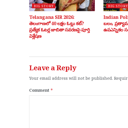
BIG STORY
BIG STORY
Telangana SIR 2026:
Indian Poli
తెలంగాణలో 40 లక్షల ఓట్లు కట్?
బలం, ప్రత్యా
ప్రత్యేక ఓటర్ల జాబితా సవరణపై పూర్తి
ఉపఎన్నికల స
విశ్లేషణ
Leave a Reply
Your email address will not be published.
Requir
Comment
*