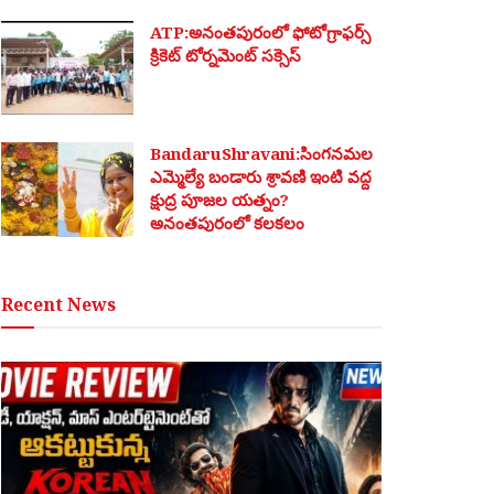
ATP:అనంతపురంలో ఫోటోగ్రాఫర్స్
క్రికెట్ టోర్నమెంట్ సక్సెస్
BandaruShravani:సింగనమల
ఎమ్మెల్యే బండారు శ్రావణి ఇంటి వద్ద
క్షుద్ర పూజల యత్నం?
అనంతపురంలో కలకలం
Recent News