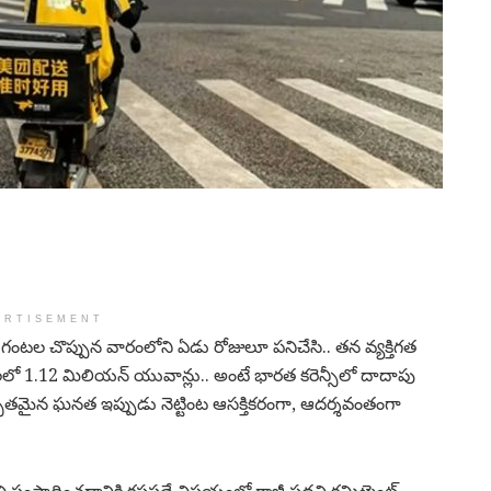
ERTISEMENT
ంటల చొప్పున వారంలోని ఏడు రోజులూ పనిచేసి.. తన వ్యక్తిగత
ాలలో 1.12 మిలియన్ యువాన్లు.. అంటే భారత కరెన్సీలో దాదాపు
ుతమైన ఘనత ఇప్పుడు నెట్టింట ఆసక్తికరంగా, ఆదర్శవంతంగా