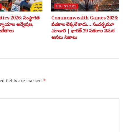
BIG STORY
tics 2026: సంస్థాగత
Commonwealth Games 2026:
మ్నాయాల అన్వేషణ,
పతకాల లెక్కలే కాదు… సందర్భమూ
ంకేతాలు
చూడాలి | భారత్ 39 పతకాల వెనుక
అసలు నిజాలు
ed fields are marked
*