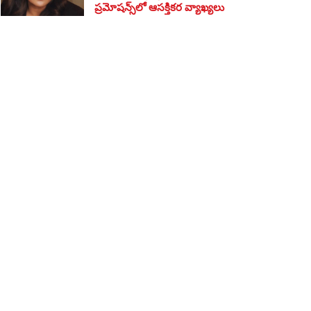
ప్రమోషన్స్‌లో ఆసక్తికర వ్యాఖ్యలు