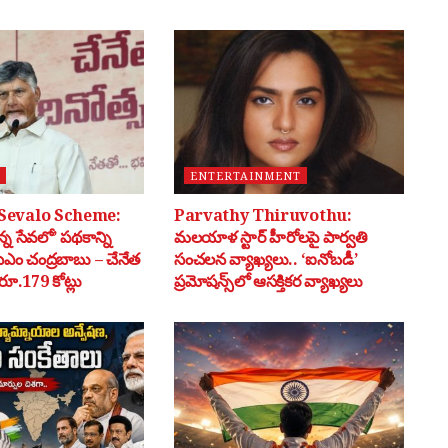
ENTERTAINMENT
Sevalo Scheme:
Parvathy Thiruvothu:
్న సేవలో’ పథకాన్ని
మలయాళ స్టార్ హీరోలపై పార్వతి
సీఎం చంద్రబాబు – చేనేత
సంచలన వ్యాఖ్యలు.. ‘ఐనోబడీ’
ూ.179 కోట్లు
ప్రమోషన్స్‌లో ఆసక్తికర వ్యాఖ్యలు