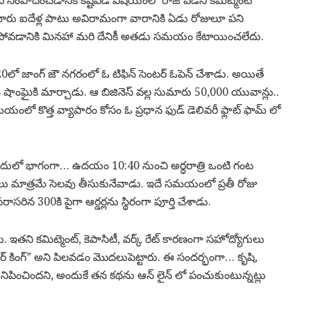
సంపాదించడానికి కష్టపడే విషయంలో రాజీ పడని కమిట్మెంట్
రు ఐదేళ్ల పాటు అవిరామంగా వారానికి ఏడు రోజులూ పని
ిద్రపోవడానికి మినహా మరి దేనికీ అతడు సమయం కేటాయించలేదు.
గ్ 2020లో జాంగ్ జౌ నగరంలో ఓ టిఫిన్ సెంటర్ ఓపెన్ చేశాడు. అయితే
కి మార్చాడు. ఆ బిజినెస్ వల్ల సుమారు 50,000 యువాన్లు..
ో కొత్త వ్యాపారం కోసం ఓ ప్రధాన ఫుడ్ డెలివరీ ఫ్లాట్ ఫామ్ లో
ందులో భాగంగా… ఉదయం 10:40 నుంచి అర్ధరాత్రి ఒంటి గంట
జులు మాత్రమే సెలవు తీసుకునేవాడు. ఇదే సమయంలో ప్రతీ రోజు
రిన 300కి పైగా ఆర్డర్లను స్థిరంగా పూర్తి చేశాడు.
. ఇతని కమిట్మెంట్, కెపాసిటీ, వర్క్ రేట్ కారణంగా సహోద్యోగులు
్డర్ కింగ్” అని పిలవడం మొదలుపెట్టారు. ఈ సందర్భంగా… కృషి,
అనిపించిందని, అందుకే తన కథను ఆన్ లైన్ లో పంచుకుంటున్నట్లు