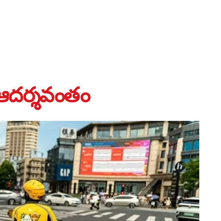
 ఆదర్శవంతం