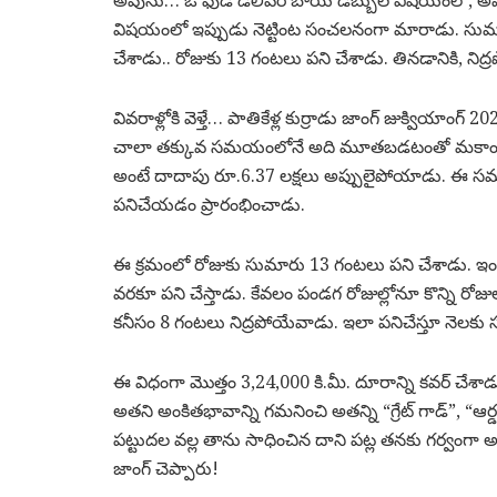
అవును… ఓ ఫుడ్ డెలివరీ బాయ్ డబ్బుల విషయంలో, అవి 
విషయంలో ఇప్పుడు నెట్టింట సంచలనంగా మారాడు. సుమా
చేశాడు.. రోజుకు 13 గంటలు పని చేశాడు. తినడానికి, న
వివరాళ్లోకి వెళ్తే… పాతికేళ్ల కుర్రాడు జాంగ్ జుక్వియాం
చాలా తక్కువ సమయంలోనే అది మూతబడటంతో మకాం షాంఘై
అంటే దాదాపు రూ.6.37 లక్షలు అప్పులైపోయాడు. ఈ సమయంల
పనిచేయడం ప్రారంభించాడు.
ఈ క్రమంలో రోజుకు సుమారు 13 గంటలు పని చేశాడు. ఇ
వరకూ పని చేస్తాడు. కేవలం పండగ రోజుల్లోనూ కొన్ని రో
కనీసం 8 గంటలు నిద్రపోయేవాడు. ఇలా పనిచేస్తూ నెలకు సరాస
ఈ విధంగా మొత్తం 3,24,000 కి.మీ. దూరాన్ని కవర్ చేశాడు
అతని అంకితభావాన్ని గమనించి అతన్ని “గ్రేట్ గాడ్”, “ఆర
పట్టుదల వల్ల తాను సాధించిన దాని పట్ల తనకు గర్వంగా 
జాంగ్ చెప్పారు!