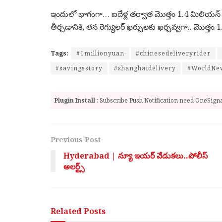
ఇందులో భాగంగా… ఐదేళ్ల తర్వాత మొత్తం 1.4 మిలియన్ య
తీర్చడానికి, తన రెగ్యులర్ ఖర్చులకు ఖర్చవ్వగా.. మొత్త
Tags:
#1millionyuan
#chinesedeliveryrider
#savingsstory
#shanghaidelivery
#WorldNe
Plugin Install
: Subscribe Push Notification need OneSignal
Previous Post
Hyderabad | న్యూ ఇయర్ వేడుకలు..పోలీస్
అలర్ట్స్
Related
Posts