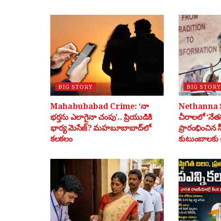
BIG STORY
BIG STORY
Mahabubabad Crime: ‘నా
Nethanna 
భర్తను ఎలాగైనా చంపు’.. ప్రియుడికి
చీరాలలో ‘నేతన
భార్య మెసేజ్? మహబూబాబాద్‌లో
ప్రారంభించిన 
కలకలం
కుటుంబాలకు ర