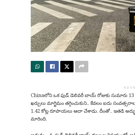
ADV
Chinaలోని ఒక ఫుడ్ డెలివరీ బాయ్ రోజుకు సుమారు 13 గ
ఖర్చులు మాగ్జిమం తగ్గించుకుని.. కేవలం ఐదు సంవత్సర
1.42 కోట్ల రూపాయలు ఆదా చేశాడు. దీంతో.. ఇతడి అద్భ
మారింది.