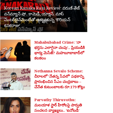
Korean Kanaka Raju Review: వరుణ్ తేజ్
వన్‌మ్యాన్ షో.. కామెడీ, యాక్షన్, మాస్
ఎంటర్‌టైన్‌మెంట్‌తో ఆకట్టుకున్న ‘కొరియన్
కనకరాజు’
Mahabubabad Crime: ‘నా
భర్తను ఎలాగైనా చంపు’.. ప్రియుడికి
భార్య మెసేజ్? మహబూబాబాద్‌లో
కలకలం
Nethanna Sevalo Scheme:
చీరాలలో ‘నేతన్న సేవలో’ పథకాన్ని
ప్రారంభించిన సీఎం చంద్రబాబు –
చేనేత కుటుంబాలకు రూ.179 కోట్లు
Parvathy Thiruvothu:
మలయాళ స్టార్ హీరోలపై పార్వతి
సంచలన వ్యాఖ్యలు.. ‘ఐనోబడీ’