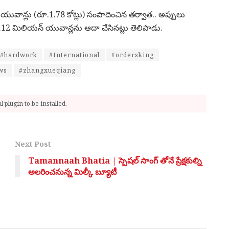
ువాన్లు (రూ.1.78 కోట్లు) సంపాదించిన తర్వాత.. అప్పులు
ం 1.12 మిలియన్ యువాన్లను ఆదా చేసినట్లు తెలిపాడు.
#hardwork
#International
#ordersking
ws
#zhangxueqiang
 plugin to be installed.
Next Post
Tamannaah Bhatia | స్పెష‌ల్ సాంగ్ తోనే ప్రేక్షకుల్ని
అల‌రించనున్న మిల్కీ బ్యూటీ