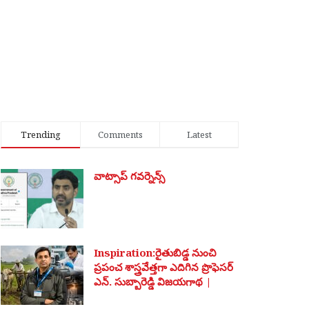
Trending
Comments
Latest
వాట్సాప్ గవర్నెన్స్
Inspiration:రైతుబిడ్డ నుంచి
ప్రపంచ శాస్త్రవేత్తగా ఎదిగిన ప్రొఫెసర్
ఎన్. సుబ్బారెడ్డి విజయగాథ |