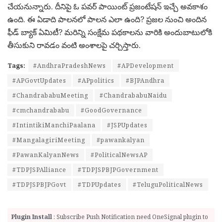
చేయనున్నారు. దీనిపై ఓ పవర్ పాయింట్ ప్రజంటేషన్ ఇచ్చే అవకాశం
ఉంది. ఈ ఏడాది పాలనలో పాలన ఎలా ఉంది? ప్రజల నుంచి అందిన
ఫీడ్ బ్యాక్ ఏమిటీ? మరిన్ని సంక్షేమ పథకాలను వారికి అందుబాటులోకి
తీసుకుని రావడం వంటి అంశాలపై చర్చిస్తారు.
Tags:
#AndhraPradeshNews
#APDevelopment
#APGovtUpdates
#APpolitics
#BJPAndhra
#ChandrababuMeeting
#ChandrababuNaidu
#cmchandrababu
#GoodGovernance
#IntintikiManchiPaalana
#JSPUpdates
#MangalagiriMeeting
#pawankalyan
#PawanKalyanNews
#PoliticalNewsAP
#TDPJSPAlliance
#TDPJSPBJPGovernment
#TDPJSPBJPGovt
#TDPUpdates
#TeluguPoliticalNews
Plugin Install
: Subscribe Push Notification need OneSignal plugin to