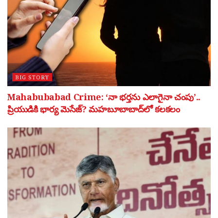
BIG STORY
Mahabubabad Crime: ‘నా భర్తను ఎలాగైనా చంపు’..
ప్రియుడికి భార్య మెసేజ్? మహబూబాబాద్‌లో కలకలం