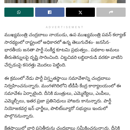
ADVERTISEMENT
ముఖ్యమంత్రి చంద్రబాబు నాయుడు, ఉప ముఖ్యమంత్రి పవన్ కల్యాణ్
సారథ్యంలో రాష్ట్రంలో అధికారలో ఉన్న తెలుగుదేశం- జనసేన-
భారతీయ జనతా పార్టీ సంకీర్ణ కూటమి ప్రభుత్వం.. పథకాల అమలు
తీరుతెన్నులపై దృష్టి సారించింది. చిట్టచివరి లబ్దిదారుడి వరకూ వాటిని
చేర్చడంపై కసరత్తు మొదలు పెట్టింది.
ఈ క్రమంలో నేడు పార్టీ విస్తృతస్థాయి సమావేశాన్ని చంద్రబాబు
నిర్వహించనున్నారు. మంగళగిరిలోని టీడీపీ కేంద్ర కార్యాలయంలో ఈ
సమావేశం ఏర్పాటైంది. దీనికి మంత్రులు, ఎమ్మెల్యేలు, ఎంపీలు,
ఎమ్మెల్సీలు, ఇతర ప్రజా ప్రతినిధులు హాజరు కానున్నారు. పార్టీ
నియోజకవర్గ ఇన్‌ ఛార్జీలు, పొలిట్‌బ్యూరో సభ్యులు ఇందులో
పాల్గొననున్నారు.
క్షేత్రస్థాయిలో వారి పనితీరును చంద్రబాబు సమీక్షించనున్నారు. దీనికి