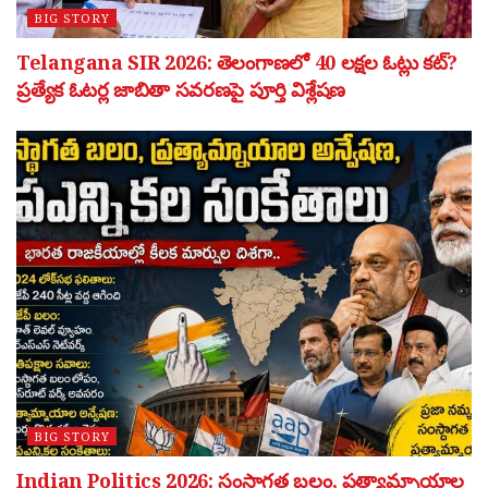
BIG STORY
Telangana SIR 2026: తెలంగాణలో 40 లక్షల ఓట్లు కట్?
ప్రత్యేక ఓటర్ల జాబితా సవరణపై పూర్తి విశ్లేషణ
BIG STORY
Indian Politics 2026: సంస్థాగత బలం, ప్రత్యామ్నాయాల