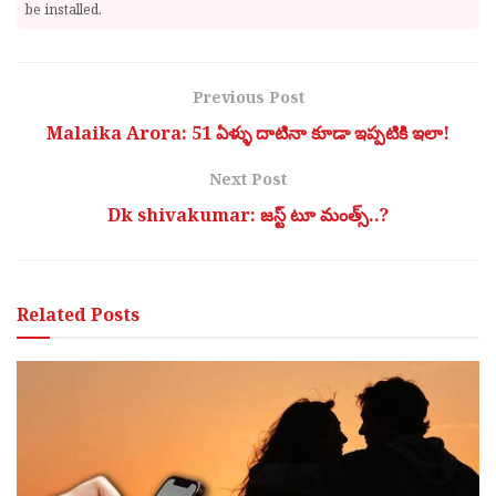
be installed.
Previous Post
Malaika Arora: 51 ఏళ్ళు దాటినా కూడా ఇప్పటికి ఇలా!
Next Post
Dk shivakumar: జస్ట్ టూ మంత్స్..?
Related
Posts