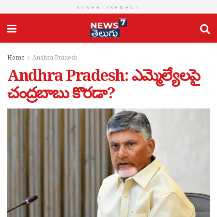
ADVERTISEMENT
Home
Andhra Pradesh
Andhra Pradesh: ఎమ్మెల్యేలపై
చంద్రబాబు కొరడా?