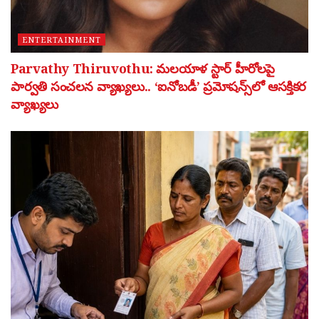
ENTERTAINMENT
Parvathy Thiruvothu: మలయాళ స్టార్ హీరోలపై
పార్వతి సంచలన వ్యాఖ్యలు.. ‘ఐనోబడీ’ ప్రమోషన్స్‌లో ఆసక్తికర
వ్యాఖ్యలు