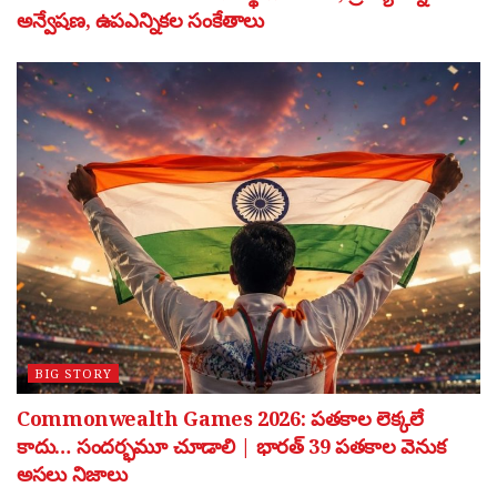
అన్వేషణ, ఉపఎన్నికల సంకేతాలు
BIG STORY
Commonwealth Games 2026: పతకాల లెక్కలే
కాదు… సందర్భమూ చూడాలి | భారత్ 39 పతకాల వెనుక
అసలు నిజాలు