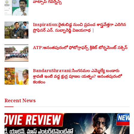
వాట్సాప్ గవర్నెన్స్
Inspiration:రైతుబిడ్డ నుంచి ప్రపంచ శాస్త్రవేత్తగా ఎదిగిన
ప్రొఫెసర్ ఎన్. సుబ్బారెడ్డి విజయగాథ |
ATP:అనంతపురంలో ఫోటోగ్రాఫర్స్ క్రికెట్ టోర్నమెంట్ సక్సెస్
BandaruShravani:సింగనమల ఎమ్మెల్యే బండారు
శ్రావణి ఇంటి వద్ద క్షుద్ర పూజల యత్నం? అనంతపురంలో
కలకలం
Recent News