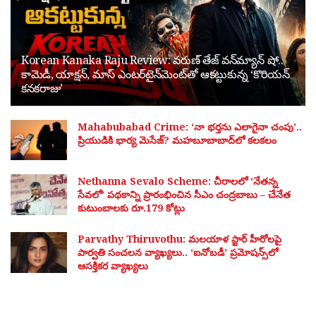
Korean Kanaka Raju Review: వరుణ్ తేజ్ వన్‌మ్యాన్ షో..
కామెడీ, యాక్షన్, మాస్ ఎంటర్‌టైన్‌మెంట్‌తో ఆకట్టుకున్న ‘కొరియన్
కనకరాజు’
Mahabubabad Crime: ‘నా భర్తను ఎలాగైనా చంపు’..
ప్రియుడికి భార్య మెసేజ్? మహబూబాబాద్‌లో కలకలం
Nethanna Sevalo Scheme: చీరాలలో ‘నేతన్న
సేవలో’ పథకాన్ని ప్రారంభించిన సీఎం చంద్రబాబు – చేనేత
కుటుంబాలకు రూ.179 కోట్లు
Parvathy Thiruvothu: మలయాళ స్టార్ హీరోలపై
పార్వతి సంచలన వ్యాఖ్యలు.. ‘ఐనోబడీ’ ప్రమోషన్స్‌లో
ఆసక్తికర వ్యాఖ్యలు