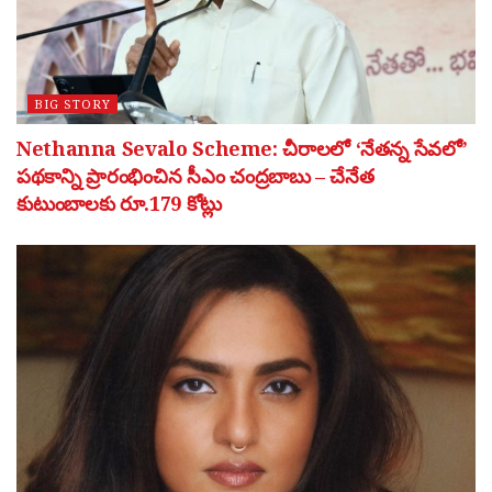
BIG STORY
Nethanna Sevalo Scheme: చీరాలలో ‘నేతన్న సేవలో’
పథకాన్ని ప్రారంభించిన సీఎం చంద్రబాబు – చేనేత
కుటుంబాలకు రూ.179 కోట్లు