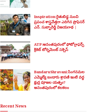
Inspiration:రైతుబిడ్డ నుంచి
ప్రపంచ శాస్త్రవేత్తగా ఎదిగిన ప్రొఫెసర్
ఎన్. సుబ్బారెడ్డి విజయగాథ |
ATP:అనంతపురంలో ఫోటోగ్రాఫర్స్
క్రికెట్ టోర్నమెంట్ సక్సెస్
BandaruShravani:సింగనమల
ఎమ్మెల్యే బండారు శ్రావణి ఇంటి వద్ద
క్షుద్ర పూజల యత్నం?
అనంతపురంలో కలకలం
Recent News