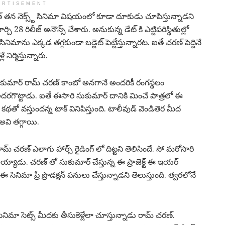
ERTISEMENT
ామ్ చరణ్ తన నెక్స్ట్ సినిమా విషయంలో కూడా దూకుడు చూపిస్తున్నాడని
ార్చి 28 రిలీజ్ అనౌన్స్ చేశారు. అనుకున్న డేట్ కి ఎట్టిపరిస్థితుల్లో
 సినిమాను ఎక్కడ తగ్గకుండా బడ్జెట్ పెట్టేస్తున్నారట. ఐతే చరణ్ పెద్దినే
ిర్మిస్తున్నారు.
 సుకుమార్ రామ్ చరణ్ కాంబో అనగానే అందరికీ రంగస్థలం
ణ్ అదరగొట్టాడు. ఐతే ఈసారి సుకుమార్ దానికి మించే పాత్రలో ఈ
తో వస్తుందన్న టాక్ వినిపిస్తుంది. టాలీవుడ్ వెండితెర మీద
అవి తగ్గాయి.
 చరణ్ ఎలాగు హార్స్ రైడింగ్ లో దిట్టని తెలిసిందే. సో మరోసారి
య్యాడు. చరణ్ తో సుకుమార్ చేస్తున్న ఈ ప్రాజెక్ట్ ఈ ఇయర్
 సినిమా ప్రీ ప్రొడక్షన్ పనులు చేస్తున్నాడని తెలుస్తుంది. త్వరలోనే
నిమా సెట్స్ మీదకు తీసుకెళ్లేలా చూస్తున్నాడు రామ్ చరణ్.