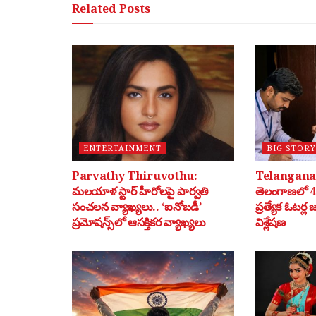
Related
Posts
ENTERTAINMENT
BIG STORY
Parvathy Thiruvothu:
Telangana 
మలయాళ స్టార్ హీరోలపై పార్వతి
తెలంగాణలో 40
సంచలన వ్యాఖ్యలు.. ‘ఐనోబడీ’
ప్రత్యేక ఓటర్ల
ప్రమోషన్స్‌లో ఆసక్తికర వ్యాఖ్యలు
విశ్లేషణ