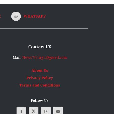
E
WHATSAPP
Contact US
Mail:
News7telugu@gmail.com
About Us
Privacy Policy
Terms and Conditions
Follow Us