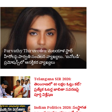
Parvathy Thiruvothu: మలయాళ స్టార్
హీరోలపై పార్వతి సంచలన వ్యాఖ్యలు.. ‘ఐనోబడీ’
ప్రమోషన్స్‌లో ఆసక్తికర వ్యాఖ్యలు
Telangana SIR 2026:
తెలంగాణలో 40 లక్షల ఓట్లు కట్?
ప్రత్యేక ఓటర్ల జాబితా సవరణపై
పూర్తి విశ్లేషణ
Indian Politics 2026: సంస్థాగత