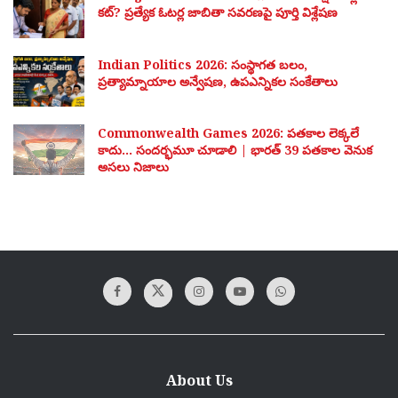
కట్? ప్రత్యేక ఓటర్ల జాబితా సవరణపై పూర్తి విశ్లేషణ
Indian Politics 2026: సంస్థాగత బలం,
ప్రత్యామ్నాయాల అన్వేషణ, ఉపఎన్నికల సంకేతాలు
Commonwealth Games 2026: పతకాల లెక్కలే
కాదు… సందర్భమూ చూడాలి | భారత్ 39 పతకాల వెనుక
అసలు నిజాలు
About Us