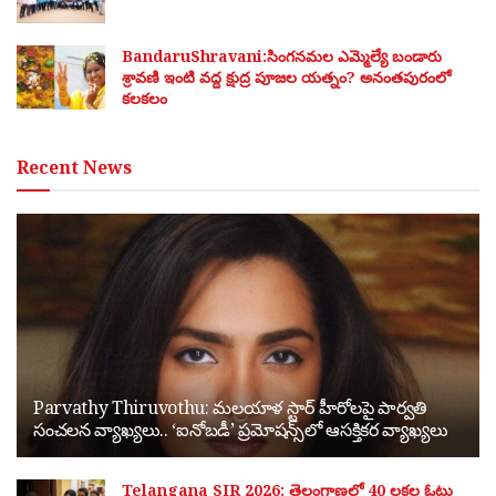
BandaruShravani:సింగనమల ఎమ్మెల్యే బండారు
శ్రావణి ఇంటి వద్ద క్షుద్ర పూజల యత్నం? అనంతపురంలో
కలకలం
Recent News
Parvathy Thiruvothu: మలయాళ స్టార్ హీరోలపై పార్వతి
సంచలన వ్యాఖ్యలు.. ‘ఐనోబడీ’ ప్రమోషన్స్‌లో ఆసక్తికర వ్యాఖ్యలు
Telangana SIR 2026: తెలంగాణలో 40 లక్షల ఓట్లు