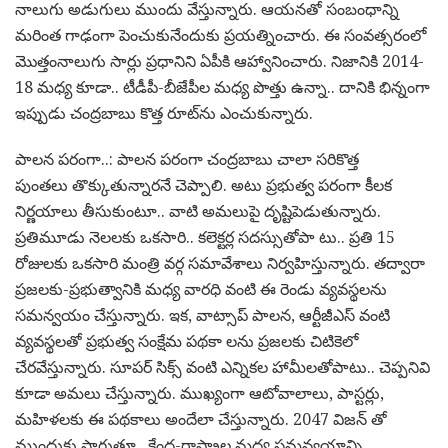
నాలుగు అడుగులు ముందు వేస్తున్నారు. ఆయ‌న‌తో సంబంధాన్ని
మ‌రింత గాఢంగా పెంచుకునేందుకు ప్ర‌య‌త్నించారు. ఈ సంవ‌త్సరంలో
మొత్తంనాలుగు సార్లు ప్ర‌ధానిని ఏపీకి ఆహ్వానించారు. నిజానికి 2014-
18 మ‌ధ్య కూడా.. టీడీపీ-బీజేపీల మ‌ధ్య పొత్తు ఉన్నా.. దానికి భిన్నంగా
ఇప్పుడు చంద్ర‌బాబు కొత్త రూట్‌ను ఎంచుకున్నారు.
పాల‌న ప‌రంగా..: పాల‌న ప‌రంగా చంద్ర‌బాబు చాలా స‌రికొత్త
పుంత‌లు తొక్కుతున్నార‌నే చెప్పాలి. అటు ప్ర‌భుత్వ ప‌రంగా కీల‌క
నిర్ణ‌యాలు తీసుకుంటూ.. వాటి అమ‌లుపై దృష్టిపెడుతున్నారు.
ప్ర‌తిమూడు నెల‌ల‌కు ఒక‌సారి.. క‌లెక్ట‌ర్ల స‌ద‌స్సుతోపా టు.. ప్ర‌తి 15
రోజుల‌కు ఒక‌సారి మంత్రి వ‌ర్గ స‌మావేశాలు నిర్వ‌హిస్తున్నారు. త‌ద్వారా
ప్ర‌జ‌ల‌కు-ప్ర‌భుత్వానికి మ‌ధ్య వార‌ధి వంటి ఈ రెండు వ్య‌వ‌స్థ‌ల‌ను
స‌మ‌న్వ‌యం చేస్తున్నారు. ఇక‌, వాట్సాప్ పాల‌న‌, ఆర్టీజీఎస్ వంటి
వ్య‌వ‌స్థ‌ల‌తో ప్ర‌భుత్వ సంక్షేమ ప‌థ‌కా ల‌ను ప్ర‌జ‌ల‌కు చిటికెలో
చేర‌వేస్తున్నారు. సూప‌ర్ సిక్స్ వంటి ఎన్నిక‌ల హామీల‌తోపాటు.. చెప్ప‌నివి
కూడా అమ‌లు చేస్తున్నారు. ముఖ్యంగా ఆటోవాలాలు, పాస్ట‌ర్లు,
మ‌హిళ‌ల‌కు ఈ ప‌థ‌కాలు అందేలా చేస్తున్నారు. 2047 విజ‌న్ తో
ముందుకు సాగుతూ.. కేంద్ర‌-రాష్ట్రాల మ‌ధ్య స‌మ‌న్వ‌యాన్ని