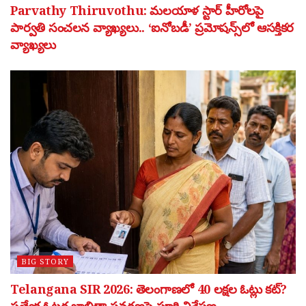
Parvathy Thiruvothu: మలయాళ స్టార్ హీరోలపై
పార్వతి సంచలన వ్యాఖ్యలు.. ‘ఐనోబడీ’ ప్రమోషన్స్‌లో ఆసక్తికర
వ్యాఖ్యలు
BIG STORY
Telangana SIR 2026: తెలంగాణలో 40 లక్షల ఓట్లు కట్?