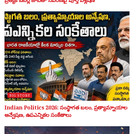
ప్రత్యేక ఓటర్ల జాబితా సవరణపై పూర్తి విశ్లేషణ
BIG STORY
Indian Politics 2026: సంస్థాగత బలం, ప్రత్యామ్నాయాల
అన్వేషణ, ఉపఎన్నికల సంకేతాలు