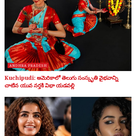
ANDHRA PRADESH
Kuchipudi: అమెరికాలో తెలుగు సంస్కృతి వైభవాన్ని
చాటిన యువ నర్తకి విభా యడవల్లి