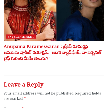
ENTERTAINMENT
Anupama Parameswaran : బ్రేకప్ రూమర్లపై
అనుపమ షాకింగ్ రియాక్షన్.. ‘అదొక బ్యాడ్ ఫేజ్.. నా పర్సనల్
లైఫ్ గురించి మీకేం తెలుసు?’
Leave a Reply
Your email address will not be published.
Required fields
are marked
*