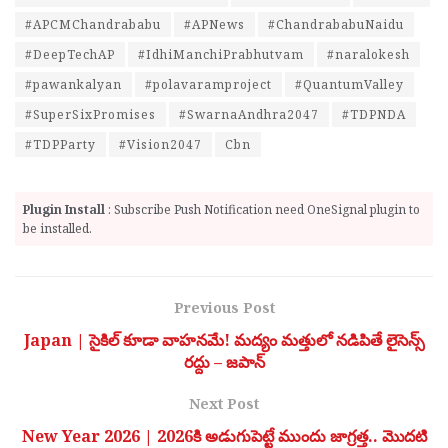
#APCMChandrababu
#APNews
#ChandrababuNaidu
#DeepTechAP
#IdhiManchiPrabhutvam
#naralokesh
#pawankalyan
#polavaramproject
#QuantumValley
#SuperSixPromises
#SwarnaAndhra2047
#TDPNDA
#TDPParty
#Vision2047
Cbn
Plugin Install
: Subscribe Push Notification need OneSignal plugin to
be installed.
Previous Post
Japan | సైకిల్ కూడా వాహనమే! మద్యం మత్తులో నడిపితే లైసెన్స్
రద్దు – జపాన్
Next Post
New Year 2026 | 2026కి అడుగుపెట్టే ముందు జాగ్రత్త.. మొదటి