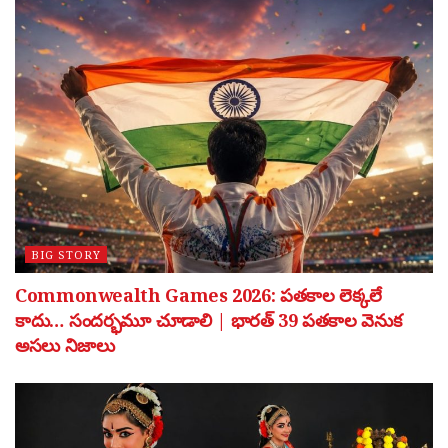
BIG STORY
Commonwealth Games 2026: పతకాల లెక్కలే
కాదు… సందర్భమూ చూడాలి | భారత్ 39 పతకాల వెనుక
అసలు నిజాలు