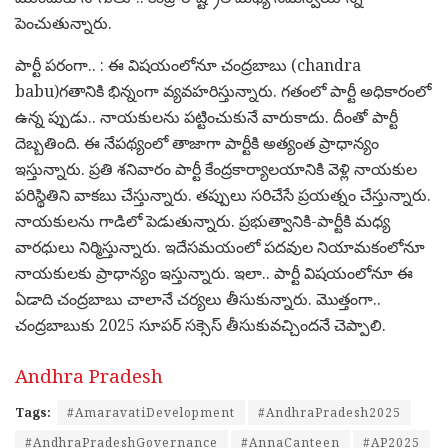
పెంచుతున్నారు.
పార్టీ ప‌రంగా.. : ఈ విష‌యంలోనూ చంద్ర‌బాబు (chandra
babu)గ‌తానికి భిన్నంగా వ్య‌వ‌హ‌రిస్తున్నారు. గ‌తంలో పార్టీ అధికారంలో
ఉన్న ప్పుడు.. నాయ‌కుల‌ను ప‌ట్టించుకునే వారుకాదు. దీంతో పార్టీ
దెబ్బ‌తింది. ఈ నేప‌థ్యంలో తాజాగా పార్టీకి అత్యంత ప్రాధాన్యం
ఇస్తున్నారు. ప్ర‌తి శ‌నివారం పార్టీ కేంద్ర‌కార్యాల‌యానికి వెళ్లి నాయ‌కుల
ప‌రిస్థితిని వాక‌బు చేస్తున్నారు. త‌ప్పులు స‌రిచేసే ప్ర‌య‌త్నం చేస్తున్నారు.
నాయ‌కుల‌ను గాడిలో పెడుతున్నారు. ప్ర‌భుత్వానికి-పార్టీకి మ‌ధ్య
వార‌ధులు నిర్మిస్తున్నారు. ఇదేస‌మ‌యంలో ప‌ద‌వుల నియామ‌కంలోనూ
నాయ‌కుల‌కు ప్రాధాన్యం ఇస్తున్నారు. ఇలా.. పార్టీ విష‌యంలోనూ ఈ
ఏడాది చంద్ర‌బాబు చాలానే చ‌ర్య‌లు తీసుకున్నారు. మొత్తంగా..
చంద్ర‌బాబుకు 2025 సూప‌ర్ స‌క్సెస్ తీసుకువ‌చ్చింద‌నే చెప్పాలి.
Andhra Pradesh
Tags:
#AmaravatiDevelopment
#AndhraPradesh2025
#AndhraPradeshGovernance
#AnnaCanteen
#AP2025