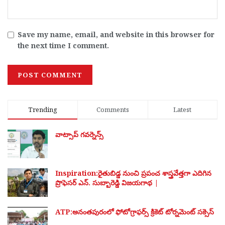
Save my name, email, and website in this browser for
the next time I comment.
Trending
Comments
Latest
వాట్సాప్ గవర్నెన్స్
Inspiration:రైతుబిడ్డ నుంచి ప్రపంచ శాస్త్రవేత్తగా ఎదిగిన
ప్రొఫెసర్ ఎన్. సుబ్బారెడ్డి విజయగాథ |
ATP:అనంతపురంలో ఫోటోగ్రాఫర్స్ క్రికెట్ టోర్నమెంట్ సక్సెస్