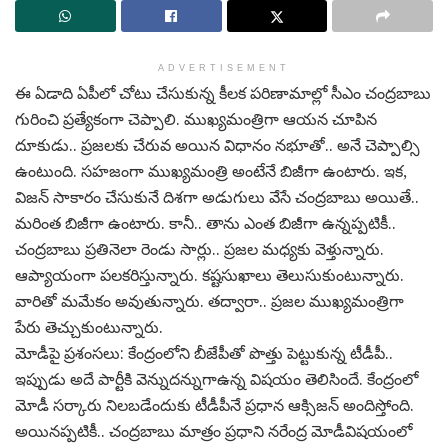
ADVERTISEMENT
ఈ ఏడాది ఏపీలో చోటు చేసుకున్న కీల‌క ప‌రిణామాల్లో సీఎం చంద్ర‌బాబు
గురించి ప్ర‌త్యేకంగా చెప్పాలి. ముఖ్య‌మంత్రిగా ఆయ‌న చూపిన
దూకుడు.. ప్ర‌జ‌ల‌కు చేరువ అయిన విధానం న‌భూతో.. అనే చెప్పాల్సి
ఉంటుంది. స‌హ‌జంగా ముఖ్య‌మంత్రి అంటేనే బిజీగా ఉంటారు. ఇక‌,
విజ‌న్ సాకారం చేసుకునే దిశ‌గా అడుగులు వేసే చంద్ర‌బాబు అయితే..
మ‌రింత బిజీగా ఉంటారు. కానీ.. తాను ఎంత బిజీగా ఉన్న‌ప్ప‌టికీ..
చంద్ర‌బాబు ప్ర‌తినెలా రెండు సార్లు.. ప్ర‌జ‌ల మ‌ధ్య‌కు వెళ్తున్నారు.
ఆప్యాయంగా ప‌ల‌క‌రిస్తున్నారు. క‌ష్ట‌సుఖాలు తెలుసుకుంటున్నారు.
వారితో మ‌మేకం అవుతున్నారు. త‌ద్వారా.. ప్ర‌జ‌ల ముఖ్య‌మంత్రిగా
పేరు తెచ్చుకుంటున్నారు.
మోడీపై ప్ర‌శంస‌లు: కేంద్రంలోని బీజేపీతో పొత్తు పెట్టుకున్న టీడీపీ..
ఇప్పుడు అదే పార్టీకి వెన్నుద‌న్నుగాఉన్న విష‌యం తెలిసిందే. కేంద్రంలో
మోడీ స‌ర్కారు నిల‌బ‌డేందుకు టీడీపీనే ప్ర‌ధాన ఆక్సిజ‌న్ అందిస్తోంది.
అయిన‌ప్ప‌టికీ.. చంద్ర‌బాబు మాత్రం ప్ర‌ధాని న‌రేంద్ర మోడీవిష‌యంలో