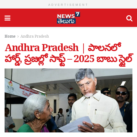
ADVERTISEMENT
Home
Andhra Pradesh
Andhra Pradesh | పాలనలో
హార్డ్, ప్రజల్లో సాఫ్ట్ – 2025 బాబు స్టైల్