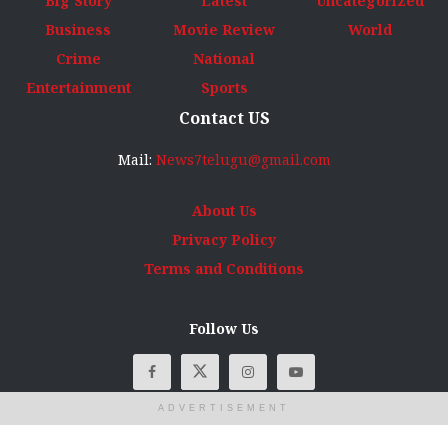
Big Story
Latest
Uncategorized
Business
Movie Review
World
Crime
National
Entertainment
Sports
Contact US
Mail:
News7telugu@gmail.com
About Us
Privacy Policy
Terms and Conditions
Follow Us
ADVERTISEMENT
© Copyright
News7Telugu
2025 All rights reserved. Designed, developed