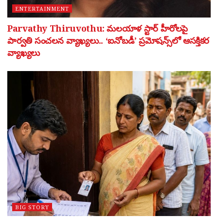
ENTERTAINMENT
Parvathy Thiruvothu: మలయాళ స్టార్ హీరోలపై
పార్వతి సంచలన వ్యాఖ్యలు.. ‘ఐనోబడీ’ ప్రమోషన్స్‌లో ఆసక్తికర
వ్యాఖ్యలు
BIG STORY