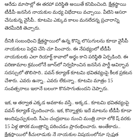
ఆరేడు మాసాల్లో ఈ త‌ర‌హా ప‌రిస్థితి అయితే క‌నిపించింది. క్షేత్ర‌స్థాయి
టీడీపీ-జ‌న‌సేన నాయకుల మ‌ధ్య విభేదాలు వ‌చ్చాయి. వీటిని ఆస‌రా
చేసుకున్న వైసీపీ.. కూట‌మి ఎక్కువ కాలం మ‌న‌లేద‌న్న ప్ర‌చారాన్ని
తెర‌మీదికి తెచ్చారు.
దీనికి సంబంధించి క్షేత్ర‌స్థాయిలో ఉన్న కొన్ని లొసుగుల‌ను కూడా వైసీపీ
నాయ‌కులు పెద్దవి చేసి చూ పించారు. ఈ నేప‌థ్యంలో టీడీపీ
నాయ‌కుల‌కు ఎలా రియాక్ట్ కావాలో అర్థం కాని ప‌రిస్థితి ఏర్ప‌డింది. ఈ
ప‌రిణామాల క్ర‌మంలోనే జూన్‌లో నిర్వ‌హించిన జ‌నసేన పార్టీ ఆవిర్భావ
స‌ద‌స్సులో తొలిసారి.. ప‌వ‌న్ క‌ల్యాణ్ కూట‌మి భ‌విత‌వ్యంపై కీల‌క ప్ర‌క‌ట‌న
చేశారు. ఎవ‌రు ఉన్నా.. ఎవ‌రు లేకున్నా.. కూట‌మి మాత్రం 15
సంవ‌త్స‌రాలు ఇలానే బ‌లంగా కొన‌సాగుతుంద‌ని చెప్పారు.
ఇక‌, ఆ త‌ర్వాత ఎక్క‌డ అవ‌కాశం వ‌స్తే.. అక్క‌డ‌.. కూట‌మి భ‌విత‌వ్యంపై
ప‌వ‌న్ క‌ల్యాణ్ స్పందించారు. ఇక‌, కొన్నాళ్ల‌కు ఇదే మాట‌ను టీడీపీ కూడా
అందిపుచ్చుకుంది. సీఎం చంద్ర‌బాబు నుంచి మంత్రి నారా లోకే ష్ వ‌ర‌కు
15 ఏళ్ల తార‌క మంత్రాన్ని ప‌ఠించ‌డం ప్రారంభించారు. అంతేకాదు..
క్షేత్ర‌స్థాయిలో కీచులాడుకు నే నాయ‌కుల విష‌యంలోనూ స్ప‌ష్టత