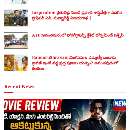
Inspiration:రైతుబిడ్డ నుంచి ప్రపంచ శాస్త్రవేత్తగా ఎదిగిన
ప్రొఫెసర్ ఎన్. సుబ్బారెడ్డి విజయగాథ |
ATP:అనంతపురంలో ఫోటోగ్రాఫర్స్ క్రికెట్ టోర్నమెంట్ సక్సెస్
BandaruShravani:సింగనమల ఎమ్మెల్యే బండారు
శ్రావణి ఇంటి వద్ద క్షుద్ర పూజల యత్నం? అనంతపురంలో
కలకలం
Recent News