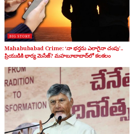
BIG STORY
Mahabubabad Crime: ‘నా భర్తను ఎలాగైనా చంపు’..
ప్రియుడికి భార్య మెసేజ్? మహబూబాబాద్‌లో కలకలం