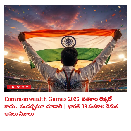
BIG STORY
Commonwealth Games 2026: పతకాల లెక్కలే
కాదు… సందర్భమూ చూడాలి | భారత్ 39 పతకాల వెనుక
అసలు నిజాలు