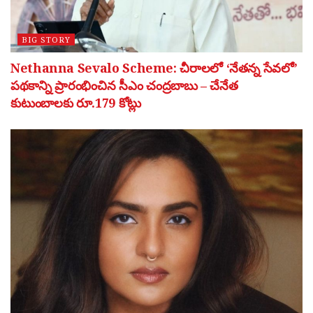
BIG STORY
Nethanna Sevalo Scheme: చీరాలలో ‘నేతన్న సేవలో’
పథకాన్ని ప్రారంభించిన సీఎం చంద్రబాబు – చేనేత
కుటుంబాలకు రూ.179 కోట్లు