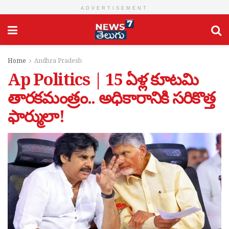
ADVERTISEMENT
Home
Andhra Pradesh
Ap Politics | 15 ఏళ్ల కూటమి
తారకమంత్రం.. అధికారానికి సరికొత్త
ఫార్ములా!