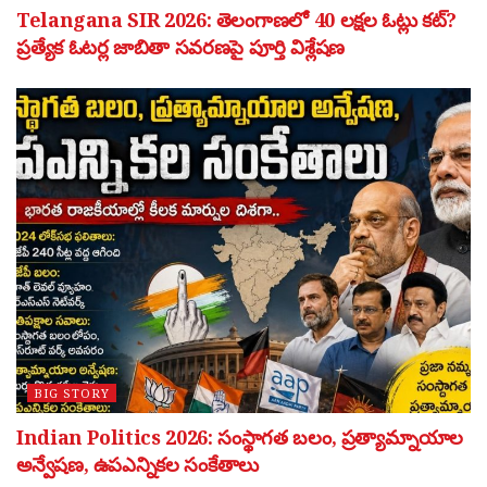
Telangana SIR 2026: తెలంగాణలో 40 లక్షల ఓట్లు కట్?
ప్రత్యేక ఓటర్ల జాబితా సవరణపై పూర్తి విశ్లేషణ
BIG STORY
Indian Politics 2026: సంస్థాగత బలం, ప్రత్యామ్నాయాల
అన్వేషణ, ఉపఎన్నికల సంకేతాలు