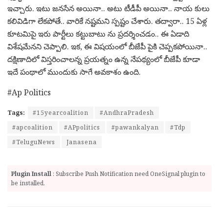
ఇచ్చారు. ఇటు జ‌న‌సేన అయినా.. అటు టీడీపీ అయినా.. నాయ కులు
క‌లివిడిగా లేక‌పోతే.. వారికే న‌ష్ట‌మ‌ని స్ప‌ష్టం చేశారు. త‌ద్వారా.. 15 ఏళ్ల‌
కూట‌మిపై ఇరు పార్టీలు క‌ట్టుబాటు ను ప్ర‌ద‌ర్శించ‌డం.. ఈ ఏడాది
విశేష‌మేనని చెప్పాలి. ఇక‌, ఈ విష‌యంలో బీజేపీ పైకి చెప్ప‌క‌పోయినా..
ద‌క్షిణాదిలో విస్త‌రించాల‌న్న ప్ర‌య‌త్నం ఉన్న నేప‌థ్యంలో బీజేపీ కూడా
ఇదే పంథాలో ముందుకు సాగే అవ‌కాశం ఉంది.
#Ap Politics
Tags:
#15yearcoalition
#AndhraPradesh
#apcoalition
#APpolitics
#pawankalyan
#Tdp
#TeluguNews
Janasena
Plugin Install
: Subscribe Push Notification need OneSignal plugin to
be installed.