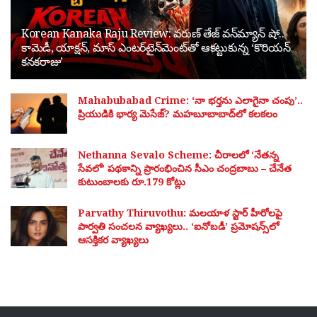
Korean Kanaka Raju Review: వరుణ్ తేజ్ వన్‌మ్యాన్ షో..
కామెడీ, యాక్షన్, మాస్ ఎంటర్‌టైన్‌మెంట్‌తో ఆకట్టుకున్న ‘కొరియన్
కనకరాజు’
Mahabubabad Crime: ‘నా భర్తను ఎలాగైనా చంపు’..
ప్రియుడికి భార్య మెసేజ్? మహబూబాబాద్‌లో కలకలం
Nethanna Sevalo Scheme: చీరాలలో ‘నేతన్న
సేవలో’ పథకాన్ని ప్రారంభించిన సీఎం చంద్రబాబు – చేనేత
కుటుంబాలకు రూ.179 కోట్లు
Parvathy Thiruvothu: మలయాళ స్టార్ హీరోలపై
పార్వతి సంచలన వ్యాఖ్యలు.. ‘ఐనోబడీ’ ప్రమోషన్స్‌లో
ఆసక్తికర వ్యాఖ్యలు