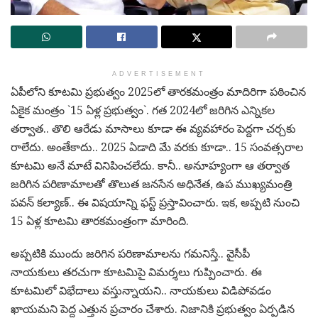
ADVERTISEMENT
ఏపీలోని కూట‌మి ప్ర‌భుత్వం 2025లో తార‌క‌మంత్రం మాదిరిగా ప‌ఠించిన
ఏకైక మంత్రం `15 ఏళ్ల ప్ర‌భుత్వం`. గ‌త 2024లో జ‌రిగిన ఎన్నిక‌ల
త‌ర్వాత‌.. తొలి ఆరేడు మాసాలు కూడా ఈ వ్య‌వ‌హారం పెద్ద‌గా చ‌ర్చ‌కు
రాలేదు. అంతేకాదు.. 2025 ఏడాది మే వ‌ర‌కు కూడా.. 15 సంవ‌త్స‌రాల
కూట‌మి అనే మాటే వినిపించ‌లేదు. కానీ.. అనూహ్యంగా ఆ త‌ర్వాత
జ‌రిగిన ప‌రిణామాల‌తో తొలుత జ‌న‌సేన అధినేత‌, ఉప ముఖ్య‌మంత్రి
ప‌వ‌న్ క‌ల్యాణ్‌.. ఈ విష‌యాన్ని ఫ‌స్ట్ ప్ర‌స్తావించారు. ఇక‌, అప్ప‌టి నుంచి
15 ఏళ్ల కూట‌మి తార‌క‌మంత్రంగా మారింది.
అప్ప‌టికి ముందు జ‌రిగిన ప‌రిణామాల‌ను గ‌మ‌నిస్తే.. వైసీపీ
నాయ‌కులు త‌ర‌చుగా కూట‌మిపై విమ‌ర్శ‌లు గుప్పించారు. ఈ
కూట‌మిలో విభేదాలు వ‌స్తున్నాయ‌ని.. నాయ‌కులు విడిపోవ‌డం
ఖాయ‌మ‌ని పెద్ద ఎత్తున ప్ర‌చారం చేశారు. నిజానికి ప్ర‌భుత్వం ఏర్ప‌డిన