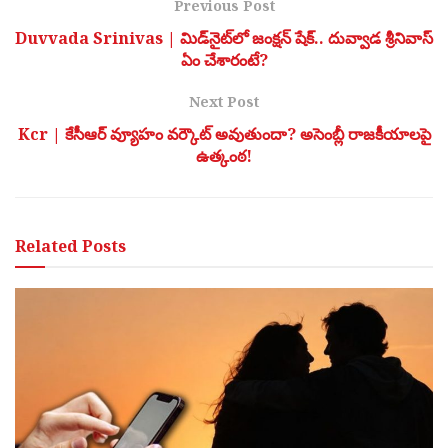
Previous Post
Duvvada Srinivas | మిడ్‌నైట్‌లో జంక్షన్ షేక్.. దువ్వాడ శ్రీనివాస్
ఏం చేశారంటే?
Next Post
Kcr | కేసీఆర్ వ్యూహం వర్కౌట్ అవుతుందా? అసెంబ్లీ రాజకీయాలపై
ఉత్కంఠ!
Related
Posts