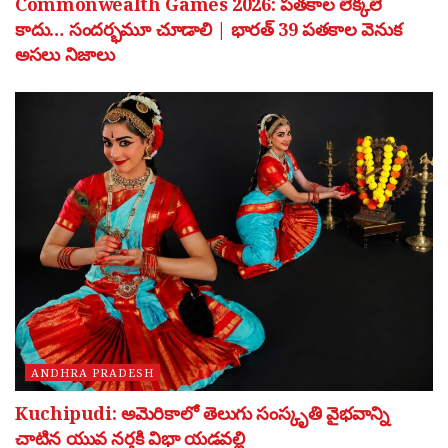
Commonwealth Games 2026: పతకాల లెక్కలే
కాదు… సందర్భమూ చూడాలి | భారత్ 39 పతకాల వెనుక
అసలు నిజాలు
ANDHRA PRADESH
Kuchipudi: అమెరికాలో తెలుగు సంస్కృతి వైభవాన్ని
చాటిన యువ నర్తకి విభా యడవల్లి