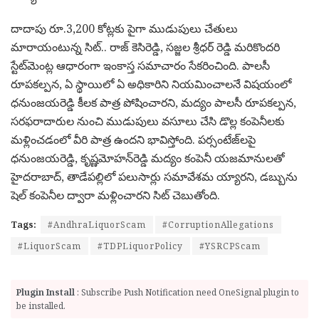
దాదాపు రూ.3,200 కోట్లకు పైగా ముడుపులు చేతులు
మారాయంటున్న సిట్.. రాజ్‌ కెసిరెడ్డి, సజ్జల శ్రీధర్‌ రెడ్డి మరికొందరి
స్టేట్‌మెంట్ల ఆధారంగా ఇంకాస్త సమాచారం సేకరించింది. పాలసీ
రూపకల్పన, ఏ స్థాయిలో ఏ అధికారిని నియమించాలనే విషయంలో
ధనుంజయరెడ్డి కీలక పాత్ర పోషించారని, మద్యం పాలసీ రూపకల్పన,
సరఫరాదారుల నుంచి ముడుపులు వసూలు చేసి డొల్ల కంపెనీలకు
మళ్లించడంలో వీరి పాత్ర ఉందని భావిస్తోంది. పర్సంటేజ్‌లపై
ధనుంజయరెడ్డి, కృష్ణమోహన్‌రెడ్డి మద్యం కంపెనీ యజమానులతో
హైదరాబాద్, తాడేపల్లిలో పలుసార్లు సమావేశమ య్యారని, డబ్బును
షెల్‌ కంపెనీల ద్వారా మళ్లించారని సిట్‌ చెబుతోంది.
Tags:
#AndhraLiquorScam
#CorruptionAllegations
#LiquorScam
#TDPLiquorPolicy
#YSRCPScam
Plugin Install
: Subscribe Push Notification need OneSignal plugin to
be installed.