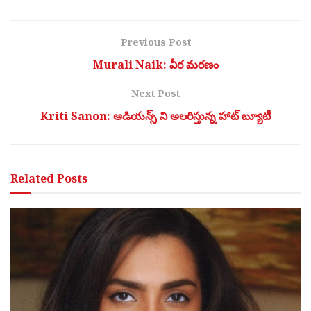
Previous Post
Murali Naik: వీర మరణం
Next Post
Kriti Sanon: ఆడియన్స్ ని అలరిస్తున్న హాట్ బ్యూటీ
Related
Posts