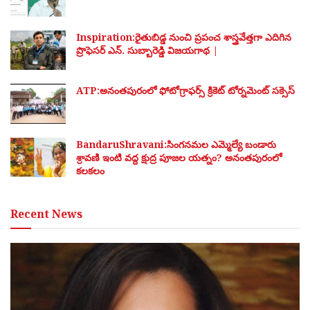
Inspiration:రైతుబిడ్డ నుంచి ప్రపంచ శాస్త్రవేత్తగా ఎదిగిన
ప్రొఫెసర్ ఎన్. సుబ్బారెడ్డి విజయగాథ |
ATP:అనంతపురంలో ఫోటోగ్రాఫర్స్ క్రికెట్ టోర్నమెంట్ సక్సెస్
BandaruShravani:సింగనమల ఎమ్మెల్యే బండారు
శ్రావణి ఇంటి వద్ద క్షుద్ర పూజల యత్నం? అనంతపురంలో
కలకలం
Recent News