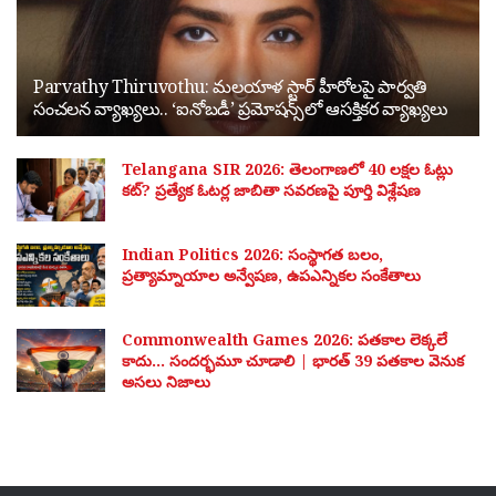
Parvathy Thiruvothu: మలయాళ స్టార్ హీరోలపై పార్వతి
సంచలన వ్యాఖ్యలు.. ‘ఐనోబడీ’ ప్రమోషన్స్‌లో ఆసక్తికర వ్యాఖ్యలు
Telangana SIR 2026: తెలంగాణలో 40 లక్షల ఓట్లు
కట్? ప్రత్యేక ఓటర్ల జాబితా సవరణపై పూర్తి విశ్లేషణ
Indian Politics 2026: సంస్థాగత బలం,
ప్రత్యామ్నాయాల అన్వేషణ, ఉపఎన్నికల సంకేతాలు
Commonwealth Games 2026: పతకాల లెక్కలే
కాదు… సందర్భమూ చూడాలి | భారత్ 39 పతకాల వెనుక
అసలు నిజాలు