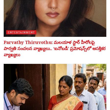
ENTERTAINMENT
Parvathy Thiruvothu: మలయాళ స్టార్ హీరోలపై
పార్వతి సంచలన వ్యాఖ్యలు.. ‘ఐనోబడీ’ ప్రమోషన్స్‌లో ఆసక్తికర
వ్యాఖ్యలు