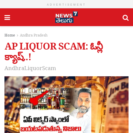
ADVERTISEMENT
Home
Andhra Pradesh
AP LIQUOR SCAM: ఓన్లీ
క్యాష్..!
AndhraLiquorScam