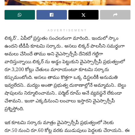
ADVERTISEMENT
లిక్కర్’.. ఏపీలో ప్రస్తుతం సంచలనంగా మారింది.. ఇందులో స్కాం
ఉందని టీడీపీ కూటమి సర్కారు.. అసలు లిక్కర్ పాలసీని సమర్థంగా
అమలు చేసిందే తాము అని వైఎస్సార్సీపీ దేనికదే గట్టిగా
వాదిస్తున్నాయి.లిక్కర్ ను అడ్డం పెట్టుకుని వైఎస్సార్సీపీ ప్రభుత్వంలో
రూ.3,200 కోట్లు చేతులు మారాయంటూ కూటమి సర్కారు
కస్సుమంటోంది. అసలు తాము కొత్తగా ఒక్క డిస్టలరీకీ అనుమతి
ఇవ్వలేదని.. మద్యం అంతా ప్రభుత్వ దుకాణాల్లోనే అమ్మామని.. బెల్టు
షాపులను నిర్మూలించామని.. పర్మిట్ రూమ్ అనే వ్యవస్థనే లేకుండా
చేశామని.. ఇంకా ఎక్కడినుంచి లంచాలు ఇస్తారని వైఎస్సార్సీపీ
ప్రశ్నిస్తోంది.
ఇక కూటమి సర్కారు మాత్రం వైఎస్సార్సీపీ ప్రభుత్వంలో నెలకు
రూ.50 నుంచి రూ.60 కోట్ల వరకు ముడుపులు పెద్దలకు చేరాయని.. ఈ