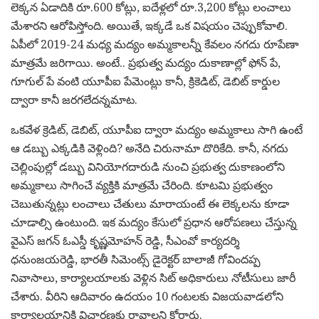
లెక్కన ఏడాదికి రూ.600 కోట్లు, ఐదేళ్లలో రూ.3,200 కోట్లు లంచాలు
మేశారని ఆరోపిస్తోంది. అయితే, ఇక్కడే ఒక విషయం చెప్పుకోవాలి.
ఏపీలో 2019-24 మధ్య మద్యం అమ్మకాలన్నీ కేవలం నగదు రూపేణా
మాత్రమే జరిగాయి. అంటే.. ప్రభుత్వ మద్యం దుకాణాల్లో ఫోన్ పే,
గూగుల్ పే వంటి యూపీఐ పేమెంట్లు కానీ, క్రికెడిట్, డెబిట్ కార్డుల
ద్వారా కానీ జరగలేదన్నమాట.
ఒకవేళ క్రెడిట్, డెబిట్, యూపీఐ ద్వారా మద్యం అమ్మకాలు సాగి ఉంటే
ఆ డబ్బు ఎక్కడికి వెళ్లింది? అనేది చిరునామా దొరికేది. కానీ, నగదు
చెల్లింపుల్లో డబ్బు వినియోగదారుడి నుంచి ప్రభుత్వ దుకాణంలోని
అమ్మకాలు సాగించే వ్యక్తికి మాత్రమే చేరింది. కూటమి ప్రభుత్వం
చెబుతున్నట్లు లంచాలు చేతులు మారాయంటే ఈ లెక్కలను కూడా
చూడాల్సి ఉంటుంది. ఇక మద్యం కేసులో ప్రధాన ఆరోపణలు చేస్తున్న
వైఎస్ జగన్ ఓఎస్డీ కృష్ణమోహన్ రెడ్డి, సీఎంవో కార్యదర్శి
ధనుంజయరెడ్డి, భారతీ సిమెంట్స్ డైరెక్టర్ బాలాజీ గోవిందప్ప
నివాసాలు, కార్యాలయాలకు వెళ్లిన సిట్ అధికారులు నోటీసులు జారీ
చేశారు. వీరిని ఆదివారం ఉదయం 10 గంటలకు విజయవాడలోని
కార్యాలయానికి విచారణకు రావాలని కోరారు.