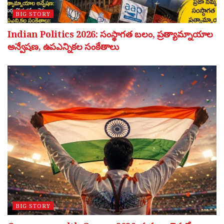
BIG STORY
Indian Politics 2026: సంస్థాగత బలం, ప్రత్యామ్నాయాల
అన్వేషణ, ఉపఎన్నికల సంకేతాలు
BIG STORY