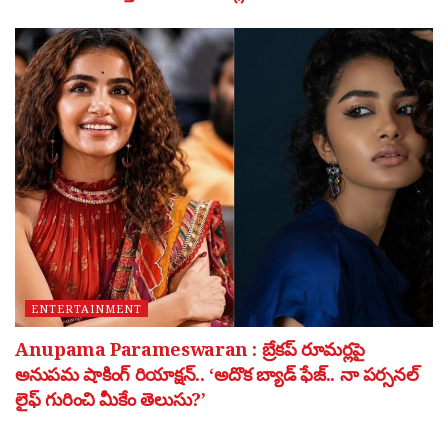
ENTERTAINMENT
Anupama Parameswaran : బ్రేకప్ రూమర్లపై
అనుపమ షాకింగ్ రియాక్షన్.. ‘అదొక బ్యాడ్ ఫేజ్.. నా పర్సనల్
లైఫ్ గురించి మీకేం తెలుసు?’