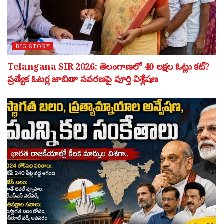
BIG STORY
Telangana SIR 2026: తెలంగాణలో 40 లక్షల ఓట్లు కట్?
ప్రత్యేక ఓటర్ల జాబితా సవరణపై పూర్తి విశ్లేషణ