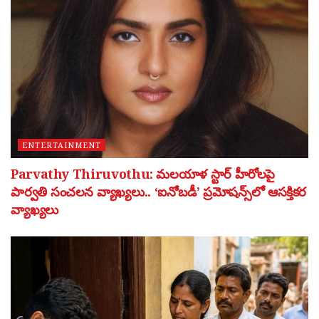
ENTERTAINMENT
Parvathy Thiruvothu: మలయాళ స్టార్ హీరోలపై
పార్వతి సంచలన వ్యాఖ్యలు.. ‘ఐనోబడీ’ ప్రమోషన్స్‌లో ఆసక్తికర
వ్యాఖ్యలు