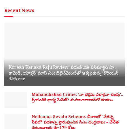
Recent News
Korean Kanaka Raju Review: వరుణ్ తేజ్ వన్‌మ్యాన్ షో..
కామెడీ, యాక్షన్, మాస్ ఎంటర్‌టైన్‌మెంట్‌తో ఆకట్టుకున్న ‘కొరియన్
కనకరాజు’
Mahabubabad Crime: ‘నా భర్తను ఎలాగైనా చంపు’..
ప్రియుడికి భార్య మెసేజ్? మహబూబాబాద్‌లో కలకలం
Nethanna Sevalo Scheme: చీరాలలో ‘నేతన్న
సేవలో’ పథకాన్ని ప్రారంభించిన సీఎం చంద్రబాబు – చేనేత
కుటుంబాలకు రూ.179 కోట్లు