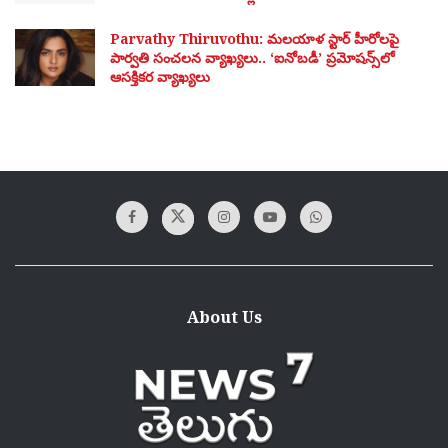
Parvathy Thiruvothu: మలయాళ స్టార్ హీరోలపై
పార్వతి సంచలన వ్యాఖ్యలు.. ‘ఐనోబడీ’ ప్రమోషన్స్‌లో
ఆసక్తికర వ్యాఖ్యలు
About Us