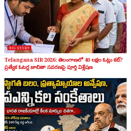
BIG STORY
Telangana SIR 2026: తెలంగాణలో 40 లక్షల ఓట్లు కట్?
ప్రత్యేక ఓటర్ల జాబితా సవరణపై పూర్తి విశ్లేషణ