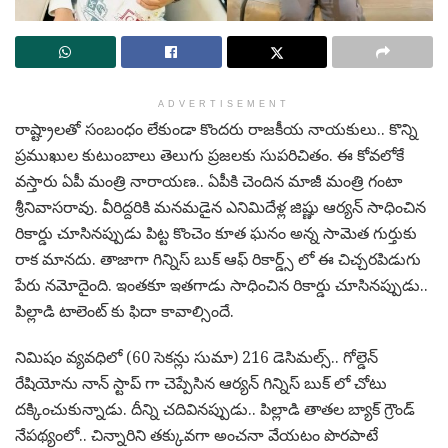
ADVERTISEMENT
రాష్ట్రాలతో సంబంధం లేకుండా కొందరు రాజకీయ నాయకులు.. కొన్ని
ప్రముఖుల కుటుంబాలు తెలుగు ప్రజలకు సుపరిచితం. ఈ కోవలోకే
వస్తారు ఏపీ మంత్రి నారాయణ.. ఏపీకి చెందిన మాజీ మంత్రి గంటా
శ్రీనివాసరావు. వీరిద్దరికి మనమడైన ఎనిమిదేళ్ల జిష్ణు ఆర్యన్ సాధించిన
రికార్డు చూసినప్పుడు పిట్ట కొంచెం కూత ఘనం అన్న సామెత గుర్తుకు
రాక మానదు. తాజాగా గిన్నిస్ బుక్ ఆఫ్ రికార్డ్స్ లో ఈ చిచ్చరపిడుగు
పేరు నమోదైంది. ఇంతకూ ఇతగాడు సాధించిన రికార్డు చూసినప్పుడు..
పిల్లాడి టాలెంట్ కు ఫిదా కావాల్సిందే.
నిమిషం వ్యవధిలో (60 సెకన్లు సుమా) 216 డెసిమల్స్.. గోల్డెన్
రేషియోను నాన్ స్టాప్ గా చెప్పేసిన ఆర్యన్ గిన్నిస్ బుక్ లో చోటు
దక్కించుకున్నాడు. దీన్ని చదివినప్పుడు.. పిల్లాడి తాతల బ్యాక్ గ్రౌండ్
నేపథ్యంలో.. చిన్నారిని తక్కువగా అంచనా వేయటం పొరపాటే