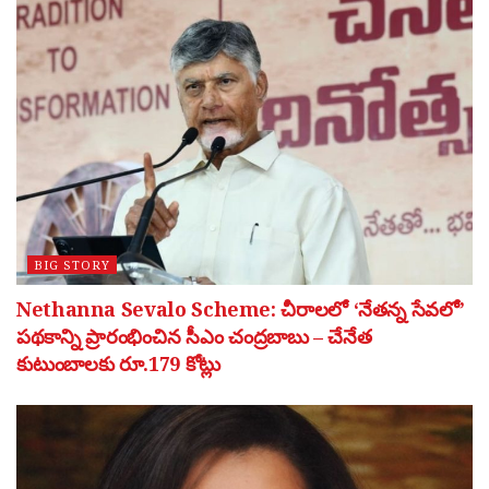
BIG STORY
Nethanna Sevalo Scheme: చీరాలలో ‘నేతన్న సేవలో’
పథకాన్ని ప్రారంభించిన సీఎం చంద్రబాబు – చేనేత
కుటుంబాలకు రూ.179 కోట్లు