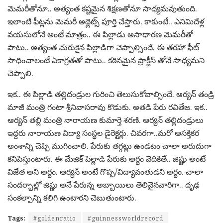
మెమరీతోనూ.. అత్యంత కష్టమైన శిక్షణతోనూ సాధ్యమవుతుంది.
ఇలాంటి ఫీట్లను మెమరీ అథ్లెట్స్ పూర్తి చేస్తారు. కాకుంటే.. ఎనిమిదేళ్ల
వయసులోనే అంటే మాత్రం.. ఈ పిల్లాడు అసాధారణ మెమరీతో
పాటు.. అత్యంత చురుకైన పిల్లాడిగా చెప్పాల్సిందే. ఈ తరహా ఫీట్
సాధించాలంటే ఏకాగ్రతతో పాటు.. కఠినమైన ప్రాక్టీస్ తోనే సాధ్యమని
చెప్పాలి.
ఇక.. ఈ పిల్లాడి తల్లిదండ్రుల గురించి తెలుసుకోవాల్సిందే. ఆర్యన్ తండ్రి
మాజీ మంత్రి గంటా శ్రీనివాసరావు కొడుకు. అతడి పేరు రవితేజ. ఇక..
ఆర్యన్ తల్లి మంత్రి నారాయణ కుమార్తె శరణి. ఆర్యన్ తల్లిదండ్రులు
ఇద్దరు నారాయణ విద్యా సంస్థల డైరెక్టర్లు. చివరగా..మరో ఆసక్తికర
అంశాన్ని చెప్పి ముగించాలి. పేరుకు తగ్గట్లు ఉండటం చాలా అరుదుగా
కనిపిస్తుంటారు. ఈ మేజిక్ పిల్లాడి పేరుకు అర్థం వెదికితే.. జిష్ణు అంటే
విజేత అని అర్థం. ఆర్యన్ అంటే గొప్ప/విద్యావంతుడని అర్థం. చాలా
సందర్భాల్లో జిష్ణు అనే పేరున్న అబ్బాయిలు తెలివైనవారిగా.. దృఢ
సంకల్పాన్ని కలిగి ఉంటారని చెబుతుంటారు.
Tags:
#goldenratio
#guinnessworldrecord