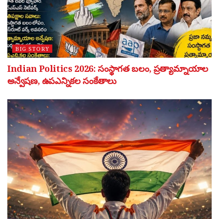
BIG STORY
Indian Politics 2026: సంస్థాగత బలం, ప్రత్యామ్నాయాల
అన్వేషణ, ఉపఎన్నికల సంకేతాలు