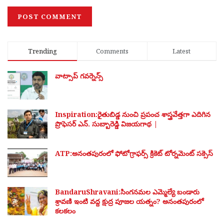
Trending
Comments
Latest
వాట్సాప్ గవర్నెన్స్
Inspiration:రైతుబిడ్డ నుంచి ప్రపంచ శాస్త్రవేత్తగా ఎదిగిన
ప్రొఫెసర్ ఎన్. సుబ్బారెడ్డి విజయగాథ |
ATP:అనంతపురంలో ఫోటోగ్రాఫర్స్ క్రికెట్ టోర్నమెంట్ సక్సెస్
BandaruShravani:సింగనమల ఎమ్మెల్యే బండారు
శ్రావణి ఇంటి వద్ద క్షుద్ర పూజల యత్నం? అనంతపురంలో
కలకలం