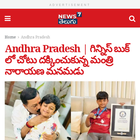
ADVERTISEMENT
Home
Andhra Pradesh
Andhra Pradesh | గిన్నిస్ బుక్
లో చోటు దక్కించుకున్న మంత్రి
నారాయణ మనమడు