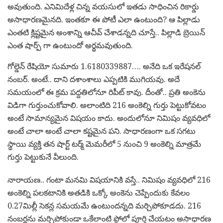
అవుతుంది. ఎనిమిదేళ్ల చిన్న వయసులో ఇతడు సాధించిన రికార్డు
అసాధారణమైనది. ఇంతకూ ఈ పోటీ ఎలా ఉంటుంది? ఆ పిల్లాడు
ఎంతటి క్లిష్టమైన అంశాన్ని ఆచీవ్ చేశాడన్నది చూస్తే.. పిల్లాడి బ్రెయిన్
ఎంత షార్ప్ గా ఉంటుందో అర్థమవుతుంది.
గోల్డెన్ రేషియో సుమారు 1.6180339887…. అనేది ఒక ఇరేషనల్
నంబర్. అంటే.. దాని దశాంశాలు ఎప్పటికి ముగియవు. అదే
సమయంలో ఈ క్రమ పద్దతిలోనూ రిపీట్ కావు. దీంతో.. ప్రతి అంకెను
విడిగా గుర్తుంచుకోవాలి. అలాంటిది 216 అంకెల్ని గుర్తు పెట్టుకోవటం
అంటే సామాన్యమైన విషయం కాదు. అందులోనూ నిమిషం వ్యవధిలో
అంటే చాలా అంటే చాలా కష్టమైన పని. సాధారణంగా ఒక సగటు
స్థాయి వ్యక్తి తన షార్ట్ టర్మ్ మెమరీలో 5 నుంచి 9 అంకెల్ని మాత్రమే
గుర్తు పెట్టుకునే వీలుంది.
నారాయణ.. గంటా మనమి విషయానికి వస్తే.. నిమిషం వ్యవధిలో 216
అంకెల్ని పలకటానికి అతడికి ఒక్కో అంకెను చెప్పేందుకు కేవలం
0.27మిల్లీ సెకన్ల సమయమే ఉంటుందన్నది మర్చిపోకూడదు. 216
నంబర్లను మర్చిపోకుండా ఒకేలాంటి ఫ్లోలో పూర్తి చేయటం అసాధారణ