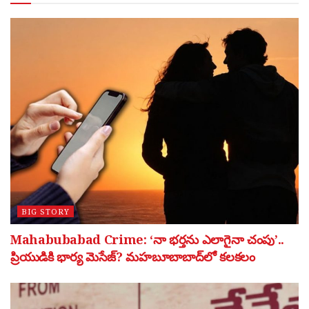
BIG STORY
Mahabubabad Crime: ‘నా భర్తను ఎలాగైనా చంపు’..
ప్రియుడికి భార్య మెసేజ్? మహబూబాబాద్‌లో కలకలం