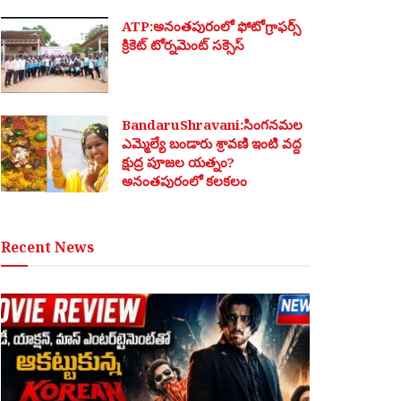
ATP:అనంతపురంలో ఫోటోగ్రాఫర్స్
క్రికెట్ టోర్నమెంట్ సక్సెస్
BandaruShravani:సింగనమల
ఎమ్మెల్యే బండారు శ్రావణి ఇంటి వద్ద
క్షుద్ర పూజల యత్నం?
అనంతపురంలో కలకలం
Recent News