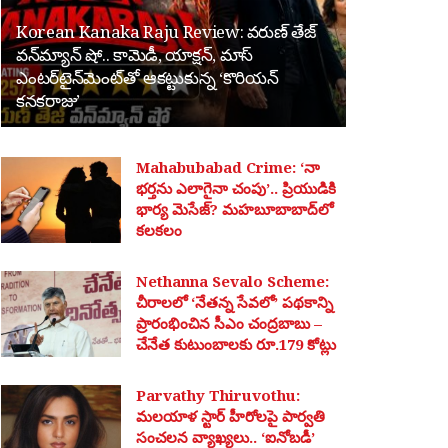
Korean Kanaka Raju Review: వరుణ్ తేజ్
వన్‌మ్యాన్ షో.. కామెడీ, యాక్షన్, మాస్
ఎంటర్‌టైన్‌మెంట్‌తో ఆకట్టుకున్న ‘కొరియన్
కనకరాజు’
Mahabubabad Crime: ‘నా
భర్తను ఎలాగైనా చంపు’.. ప్రియుడికి
భార్య మెసేజ్? మహబూబాబాద్‌లో
కలకలం
Nethanna Sevalo Scheme:
చీరాలలో ‘నేతన్న సేవలో’ పథకాన్ని
ప్రారంభించిన సీఎం చంద్రబాబు –
చేనేత కుటుంబాలకు రూ.179 కోట్లు
Parvathy Thiruvothu:
మలయాళ స్టార్ హీరోలపై పార్వతి
సంచలన వ్యాఖ్యలు.. ‘ఐనోబడీ’