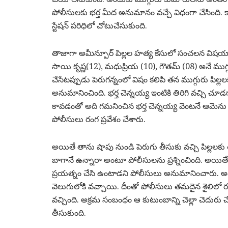
పోలీసులకు భర్త మీద అనుమానం వచ్చే విధంగా చేసింది. క
స్టేషన్ పరిధిలో చోటుచేసుకుంది.
తాజాగా అమీన్పూర్ పిల్లల హత్య కేసులో సంచలన విషయాల
సాయి కృష్ణ(12), మధుప్రియ (10), గౌతమ్ (08) అనే ముగ్
చేసేటప్పుడు పెరుగన్నంలో విషం కలిపి తన ముగ్గురు పిల్ల
అనుమానించింది. భర్త చెన్నయ్య ఇంటికి తిరిగి వచ్చి చూడగ
కావడంతో అది గమనించిన భర్త చెన్నయ్య వెంటనే ఆమెను ఆ
పోలీసులు రంగ ప్రవేశం చేశారు.
అయితే తాను షాపు నుండి పెరుగు తీసుకు వచ్చి పిల్లలకు 
బాగానే ఉన్నారా అంటూ పోలీసులను ప్రశ్నించింది. అయితే 
ప్రయత్నం చేసి ఉంటాడని పోలీసులు అనుమానించారు. అదే 
వెలుగులోకి వచ్చాయి. దీంతో పోలీసులు తమదైన శైలిలో ర
వచ్చింది. అక్రమ సంబంధం ఆ కుటుంబాన్ని చెల్లా చెదురు
తీసుకుంది.