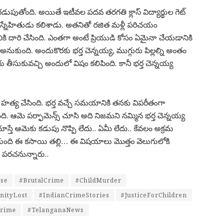
గడుపుతోంది. అయితే ఇటీవల పదవ తరగతి క్లాస్ విద్యార్థుల గెట్
న నాటి స్నేహితుడు కలిశాడు. అతనితో రజిత మళ్లీ పరిచయం
ి దారి చేసింది. ఎంతగా అంటే ప్రియుడి కోసం ఏమైనా చేయడానికి
అనుకుంది. అందుకొరకు భర్త చెన్నయ్య, ముగ్గురు పిల్లల్ని అంతం
గు తీసుకువచ్చి అందులో విషం కలిపింది. కానీ భర్త చెన్నయ్య
ల్ని హత్య చేసింది. భర్త వచ్చే సమయానికి తనకు విపరీతంగా
ింది. ఆమె పర్ఫామెన్స్ చూసి అది నిజమని నమ్మిన భర్త చెన్నయ్య
ూస్తే ఆమెకు కడుపు నొప్పి లేదు.. ఏమీ లేదు‌.. కేవలం అక్రమ
కుంది ఈ కసాయి తల్లి… ఈ విషయాలు మొత్తం వెలుగులోకి
ు పరచనున్నారు..
se
#BrutalCrime
#ChildMurder
ityLost
#IndianCrimeStories
#JusticeForChildren
Crime
#TelanganaNews