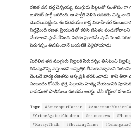
రజిత తన భర్త చెన్నయ్య, ముగ్గురు పిల్లలతో సంతోషం గా 
టుగెదర్ పార్టీ జరిగింది. ఆ పార్టీకి వెళ్లిన రజితకు చిన్
మొదలుపెట్టింది. ఈ పరిచయం కాస్త వివాహేతర సంబంధానిక
సిద్ధమైంది రజిత. ప్రియుడితో కలిసి జీవితం పంచుకోవాలని 
చేయాలని ప్లాన్ వేసింది. పథకం ప్రకారమే షాప్ నుండి పెరు
పెరుగన్నం తినకుండానే బయటికి వెళ్లిపోయాడు.
మిగిలిన తన ముగ్గురు పిల్లలకి పెరుగన్నం తినిపించి పిల్ల
కడుపునొప్పి వస్తుందని ఆస్పత్రికి తీసుకువెళ్ళమని నటించ
వెంటనే భార్య రజితను ఆస్పత్రికి తరలించాడు. కానీ తీరా చ
సంబంధం కోసమే భర్త, పిల్లలను హత్య చేయడానికి పూను
రావడంతో పోలీసులు రజితను అరెస్టు చేసి కోర్టులో హాజర
Tags:
#AmeenpurHorror
#AmeenpurMurderCa
#CrimeAgainstChildren
#crimenews
#Human
#KasayiThalli
#ShockingCrime
#Telangana