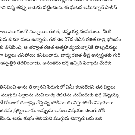
ానీ చిన్న తప్పు ఆమెను పట్టించింది. ఈ ఘటన అమీన్పూర్ పోలీస్
ు వెలుగులోకి వచ్చాయి. రజిత, చెన్నయ్య దంపతులు.. వీరికి
గురు కుమా రులు ఉన్నారు. గత నెల 27వ తేదీన రజిత రాత్రి భోజనం
లకు తినిపించి, ఆ తర్వాత రజిత ఆత్మహత్యయత్నానికి పాల్పడినట్టు
ా పిల్లలు చనిపోయి కనిపించారు. భార్య రజిత తీవ్ర అస్వస్థతకు గురి
స్పత్రికి తరలించాడు. అనంతరం భర్త ఇచ్చిన ఫిర్యాదు మేరకు
తినిపించి తాను తిన్నానని పెరుగులో ఏమీ కలపలేదని తన పిల్లలు
ముగ్గురు పిల్లలను చంపి భార్య రజితను చంపేందుకు భర్త చెన్నయ్య
కోణంలో దర్యాప్తు చేస్తున్న పోలీసులకు విస్తుపోయే విషయాలు
జితను ప్రశ్నిం చారు. అప్పుడు అసలు విషయం వెలుగులోకి
 చేసింది. అభం శుభం తెలియని ముగ్గురు చిన్నారులను బలి