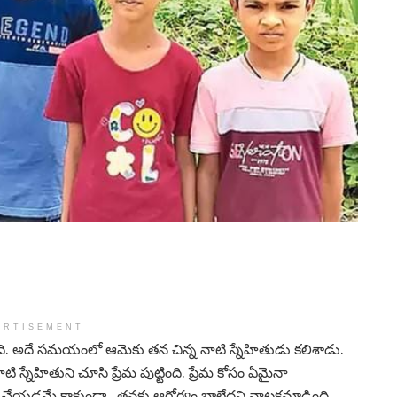
ERTISEMENT
ోంది. అదే సమయంలో ఆమెకు తన చిన్న నాటి స్నేహితుడు కలిశాడు.
ి స్నేహితుని చూసి ప్రేమ పుట్టింది. ప్రేమ కోసం ఏమైనా
చేయడమే కాకుండా.. తనకు ఆరోగ్యం బాలేదని నాటకమాడింది.