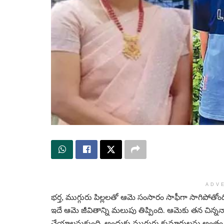
ADV
భర్త, ముగ్గురు పిల్లలతో ఆమె సంసారం సాఫీగా సాగిపోత
ఇదే ఆమె జీవితాన్ని మలుపు తిప్పింది. ఆమెకు తన చిన్ననాట
చేయాలనుకుంది‌. అందుకు ముగ్గురు కుమారులను అంతం 