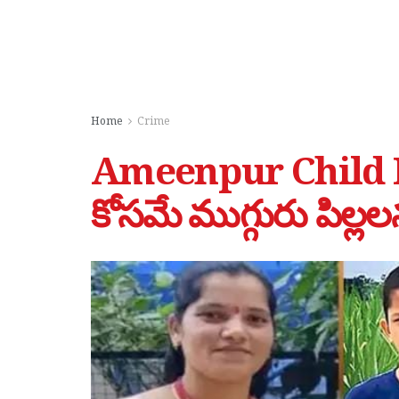
Home
Crime
Ameenpur Child M
కోసమే ముగ్గురు పిల్ల