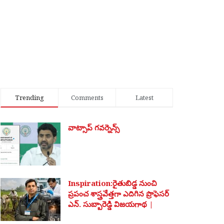
Trending
Comments
Latest
వాట్సాప్ గవర్నెన్స్
Inspiration:రైతుబిడ్డ నుంచి
ప్రపంచ శాస్త్రవేత్తగా ఎదిగిన ప్రొఫెసర్
ఎన్. సుబ్బారెడ్డి విజయగాథ |