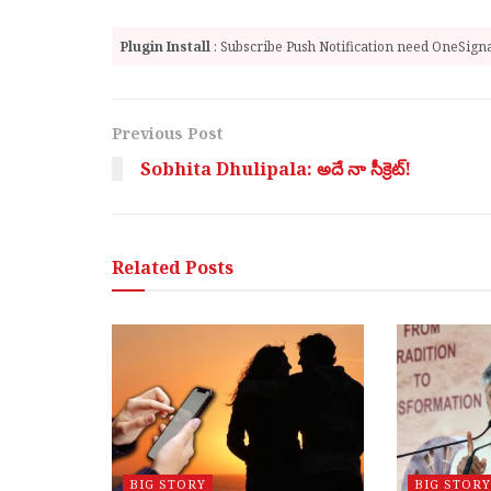
Plugin Install
: Subscribe Push Notification need OneSignal
Previous Post
Sobhita Dhulipala: అదే నా సీక్రెట్!
Related
Posts
BIG STORY
BIG STORY