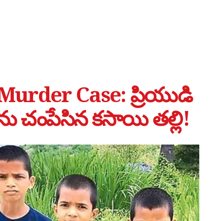
urder Case: ప్రియుడి
లను చంపేసిన కసాయి తల్లి!