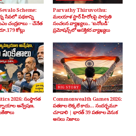
Sevalo Scheme:
Parvathy Thiruvothu:
్న సేవలో’ పథకాన్ని
మలయాళ స్టార్ హీరోలపై పార్వతి
సీఎం చంద్రబాబు – చేనేత
సంచలన వ్యాఖ్యలు.. ‘ఐనోబడీ’
ూ.179 కోట్లు
ప్రమోషన్స్‌లో ఆసక్తికర వ్యాఖ్యలు
BIG STORY
tics 2026: సంస్థాగత
Commonwealth Games 2026:
మ్నాయాల అన్వేషణ,
పతకాల లెక్కలే కాదు… సందర్భమూ
ంకేతాలు
చూడాలి | భారత్ 39 పతకాల వెనుక
అసలు నిజాలు