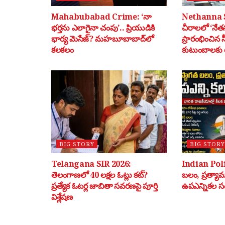
Mahabubabad Crime: ‘నా
Nethanna 
భర్తను ఎలాగైనా చంపు’.. ప్రియుడికి
చీరాలలో ‘నేతన
భార్య మెసేజ్? మహబూబాబాద్‌లో
ప్రారంభించిన 
కలకలం
కుటుంబాలకు ర
BIG STORY
BIG STORY
Telangana SIR 2026:
Indian Poli
తెలంగాణలో 40 లక్షల ఓట్లు కట్?
బలం, ప్రత్యా
ప్రత్యేక ఓటర్ల జాబితా సవరణపై పూర్తి
ఉపఎన్నికల స
విశ్లేషణ