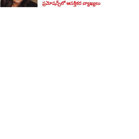
ప్రమోషన్స్‌లో ఆసక్తికర వ్యాఖ్యలు