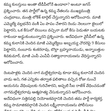
కమ్మ కులస్తులు అంతా టీడీపీలోనే ఉండాలా? అంటూ జగన్
ప్రశ్నించారు. తన పార్టీలో ఉన్న కమ్మ నేతలను ముఖ్యమంత్రి
చంద్రబాబు, మంత్రి లోకేశ్ టార్గెట్ చేస్తున్నారని ఆరోపించారు. మాజీ
ఎమ్మెల్యే వల్లభనేని వంశీ ఏం పాపం చేశారని రెండు నెలలుగా జైలులో
పెట్టారని, ఒక కేసులో బెయిలు వచ్చినా మరో కేసు పెడుతూ బయటకు
రాకుండా అడ్డుకుంటున్నారని ప్రశ్నించారు. అదేవిధంగా వైసీపీలో ఉన్న
కమ్మ కులానికి చెందిన మాజీ ఎమ్మెల్యేలు అబ్బయ్య చౌదరిపై 9 కేసులు
పెట్టారని, నంబూరు శంకరరావు, బొల్లా బ్రహ్మనాయుడు, అన్నాబత్తుల
శివకుమార్, మాజీ ఎంపీ ఎంవీవీ సత్యానారాయణను వేధిస్తున్నారని
ఆరోపించారు.
రెంటపాళ్లకు చెందిన నాగ మల్లేశ్వరరావు కూడా కమ్మ కులానికే చెందిన
వాడు అని, గత ఎన్నికల తర్వాత ఫలితాలు వచ్చిన రోజు నుంచే
ఆయనను వేధింపులకు గురిచేశారని, అప్పటి సీఐ రాజేశ్ వేధించడంతో
నాగమల్లేశ్వరరావు ఆత్మహత్య చేసుకున్నాడని ఆరోపించారు.
అదేవిధంగా సత్తెనపల్లి నియోజకవర్గానికి చెందిన తమ పార్టీ కార్యకర్త,
కమ్మ సామాజికవర్గానికి చెందిన లక్ష్మీనారాయణను పోలీసులు