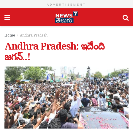
ADVERTISEMENT
Home
Andhra Pradesh
Andhra Pradesh: ఇదేంది
జ‌గ‌న్..!