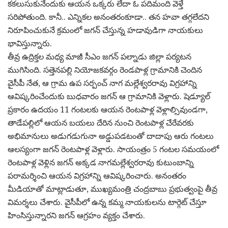
క‌క‌లుసుకునేందుకు ఆయ‌న ఒక్క‌రు లేదా ఓ ప‌దిమంది వెళ్తే
స‌రిపోతుంది. కానీ.. ఎన్నిక‌ల అనంత‌రంకూడా.. త‌న హవా త‌గ్గ‌లేద‌ని
నిరూపించుకునే క్ర‌మంలో జ‌గ‌న్ చేస్తున్న హ‌డావుడిగా నాయకులు
భావిస్తున్నారు.
తీవ్ర ఉద్రిక్తల మధ్య మాజీ సీఎం జగన్ పల్నాడు జిల్లా పర్యటన
ముగిసింది. సత్తెనపల్లి నియోజకవర్గం రెండపాళ్ల గ్రామానికి చెందిన
వైసీపీ నేత, ఆ గ్రామ ఉప సర్పంచ్ నాగ మల్లేశ్వరరావు విగ్రహాన్ని
ఆవిష్కరించేందుకు బుధవారం జగన్ ఆ గ్రామానికి వెళ్లారు. షెడ్యూల్
ప్రకారం ఉదయం 11 గంటలకు ఆయన రెంటపాళ్ల వెళ్లాల్సివుండగా,
తాడేపల్లిలో ఆయన బయలు దేరిన నుంచి రెంటపాళ్ల చేరేవరకు
అభిమానులు అడుగడుగునా అడ్డుపడటంతో దాదాపు ఆరు గంటలు
ఆలస్యంగా జగన్ రెంటపాళ్ల వెళ్లారు. సాయంత్రం 5 గంటల సమయంలో
రెంటపాళ్ల వెళ్లిన జగన్ అక్కడ నాగమల్లేశ్వరరావు కుటుంబాన్ని
పరామర్శించి ఆయన విగ్రహాన్ని ఆవిష్కరించారు. అనంతరం
మీడియాతో మాట్లాడుతూ, ముఖ్యమంత్రి చంద్రబాబు ప్రభుత్వంపై తీవ్ర
విమర్శలు చేశారు. వైసీపీలో ఉన్న కమ్మ నాయకులను టార్గెట్ చేస్తూ
హింసిస్తున్నారని జగన్ ఆగ్రహం వ్యక్తం చేశారు.