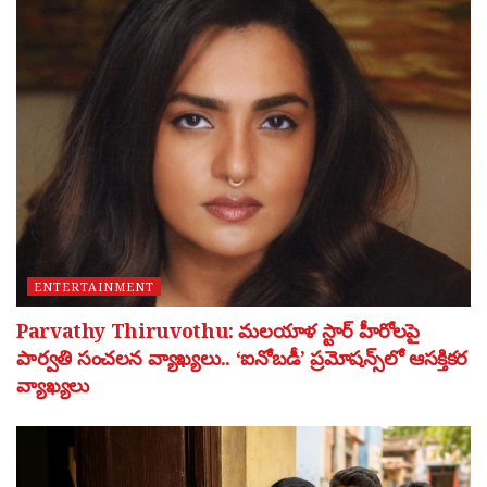
ENTERTAINMENT
Parvathy Thiruvothu: మలయాళ స్టార్ హీరోలపై
పార్వతి సంచలన వ్యాఖ్యలు.. ‘ఐనోబడీ’ ప్రమోషన్స్‌లో ఆసక్తికర
వ్యాఖ్యలు