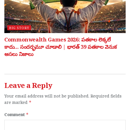
BIG STORY
Commonwealth Games 2026: పతకాల లెక్కలే
కాదు… సందర్భమూ చూడాలి | భారత్ 39 పతకాల వెనుక
అసలు నిజాలు
Leave a Reply
Your email address will not be published.
Required fields
are marked
*
Comment
*