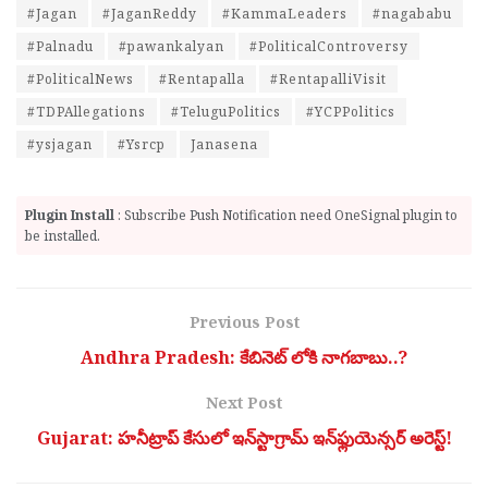
#Jagan
#JaganReddy
#KammaLeaders
#nagababu
#Palnadu
#pawankalyan
#PoliticalControversy
#PoliticalNews
#Rentapalla
#RentapalliVisit
#TDPAllegations
#TeluguPolitics
#YCPPolitics
#ysjagan
#Ysrcp
Janasena
Plugin Install
: Subscribe Push Notification need OneSignal plugin to
be installed.
Previous Post
Andhra Pradesh: కేబినెట్ లోకి నాగబాబు..?
Next Post
Gujarat: హనీట్రాప్‌ కేసులో ఇన్‌స్టాగ్రామ్‌ ఇన్‌ఫ్లుయెన్సర్‌ అరెస్ట్!