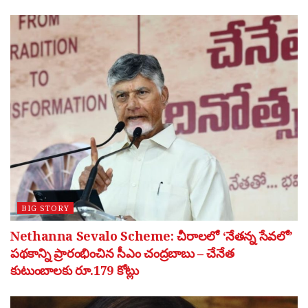
BIG STORY
Nethanna Sevalo Scheme: చీరాలలో ‘నేతన్న సేవలో’
పథకాన్ని ప్రారంభించిన సీఎం చంద్రబాబు – చేనేత
కుటుంబాలకు రూ.179 కోట్లు