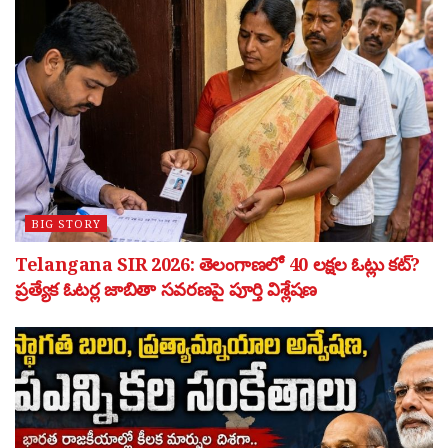
BIG STORY
Telangana SIR 2026: తెలంగాణలో 40 లక్షల ఓట్లు కట్?
ప్రత్యేక ఓటర్ల జాబితా సవరణపై పూర్తి విశ్లేషణ