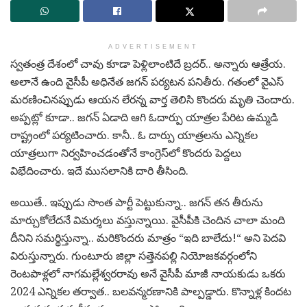
ADVERTISEMENT
స్వ‌తంత్ర దేశంలో చావు కూడా పెళ్లిలాంటిదే బ్ర‌ద‌ర్‌.. అన్నారు ఆత్రేయ‌.
అలానే ఉంది వైసీపీ అధినేత జ‌గ‌న్ ప‌ర్య‌ట‌న పనితీరు. గ‌తంలో వైఎస్
మ‌ర‌ణించినప్పుడు ఆయ‌న లేర‌న్న వార్త తెలిసి కొంద‌రు మృతి చెందారు.
అప్ప‌ట్లో కూడా.. జ‌గ‌న్ ఏడాది ఆగి ఓదార్పు యాత్ర‌ల పేరిట ఉమ్మ‌డి
రాష్ట్రంలో ప‌ర్య‌టించారు. కానీ.. ఓ దార్పు యాత్ర‌ల‌ను ఎన్నిక‌ల
యాత్ర‌లుగా నిర్వ‌హించ‌డంతోనే కాంగ్రెస్‌లో కొంద‌రు పెద్ద‌లు
విభేదించారు. ఇదే ముస‌లానికి దారి తీసింది.
అయితే.. ఇప్పుడు సొంత పార్టీ పెట్టుకున్నా.. జ‌గ‌న్ త‌న తీరును
మార్చుకోలేదనే విమ‌ర్శ‌లు వ‌స్తున్నాయి. వైసీపీకి చెందిన చాలా మంది
దీనిని స‌మ‌ర్థిస్తున్నా.. మ‌రికొంద‌రు మాత్రం “ఇది బాలేదు!“ అని పెద‌వి
విరుస్తున్నారు. గుంటూరు జిల్లా స‌త్తెన‌ప‌ల్లి నియోజ‌క‌వ‌ర్గంలోని
రెంట‌పాళ్ల‌లో నాగ‌మ‌ల్లేశ్వ‌ర‌రావు అనే వైసీపీ మాజీ నాయ‌కుడు ఒక‌రు
2024 ఎన్నిక‌ల త‌ర్వాత‌.. బ‌ల‌వ‌న్మ‌ర‌ణానికి పాల్ప‌డ్డారు. కొన్నాళ్ల కింద‌ట