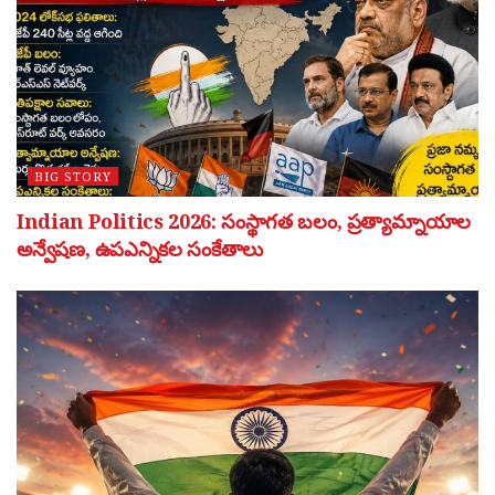
BIG STORY
Indian Politics 2026: సంస్థాగత బలం, ప్రత్యామ్నాయాల
అన్వేషణ, ఉపఎన్నికల సంకేతాలు