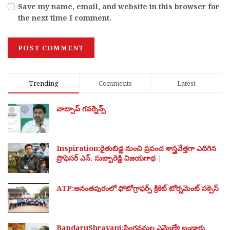
Save my name, email, and website in this browser for
the next time I comment.
Trending
Comments
Latest
వాట్సాప్ గవర్నెన్స్
Inspiration:రైతుబిడ్డ నుంచి ప్రపంచ శాస్త్రవేత్తగా ఎదిగిన
ప్రొఫెసర్ ఎన్. సుబ్బారెడ్డి విజయగాథ |
ATP:అనంతపురంలో ఫోటోగ్రాఫర్స్ క్రికెట్ టోర్నమెంట్ సక్సెస్
BandaruShravani:సింగనమల ఎమ్మెల్యే బండారు