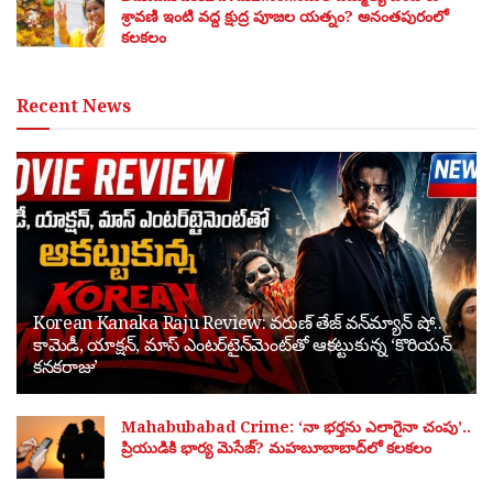
శ్రావణి ఇంటి వద్ద క్షుద్ర పూజల యత్నం? అనంతపురంలో
కలకలం
Recent News
Korean Kanaka Raju Review: వరుణ్ తేజ్ వన్‌మ్యాన్ షో..
కామెడీ, యాక్షన్, మాస్ ఎంటర్‌టైన్‌మెంట్‌తో ఆకట్టుకున్న ‘కొరియన్
కనకరాజు’
Mahabubabad Crime: ‘నా భర్తను ఎలాగైనా చంపు’..
ప్రియుడికి భార్య మెసేజ్? మహబూబాబాద్‌లో కలకలం