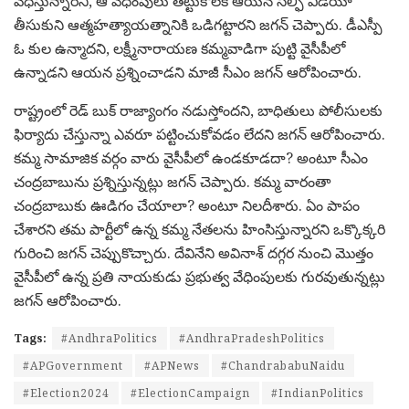
వేధిస్తున్నారని, ఆ వేధింపులు తట్టుకోలేక ఆయన సెల్ఫీ వీడియో
తీసుకుని ఆత్మహత్యాయత్నానికి ఒడిగట్టారని జగన్ చెప్పారు. డీఎస్పీ
ఓ కుల ఉన్మాదని, లక్ష్మీనారాయణ కమ్మవాడిగా పుట్టి వైసీపీలో
ఉన్నాడని ఆయన ప్రశ్నించాడని మాజీ సీఎం జగన్ ఆరోపించారు.
రాష్ట్రంలో రెడ్ బుక్ రాజ్యాంగం నడుస్తోందని, బాధితులు పోలీసులకు
ఫిర్యాదు చేస్తున్నా ఎవరూ పట్టించుకోవడం లేదని జగన్ ఆరోపించారు.
కమ్మ సామాజిక వర్గం వారు వైసీపీలో ఉండకూడదా? అంటూ సీఎం
చంద్రబాబును ప్రశ్నిస్తున్నట్లు జగన్ చెప్పారు. కమ్మ వారంతా
చంద్రబాబుకు ఊడిగం చేయాలా? అంటూ నిలదీశారు. ఏం పాపం
చేశారని తమ పార్టీలో ఉన్న కమ్మ నేతలను హింసిస్తున్నారని ఒక్కొక్కరి
గురించి జగన్ చెప్పుకొచ్చారు. దేవినేని అవినాశ్ దగ్గర నుంచి మొత్తం
వైసీపీలో ఉన్న ప్రతి నాయకుడు ప్రభుత్వ వేధింపులకు గురవుతున్నట్లు
జగన్ ఆరోపించారు.
Tags:
#AndhraPolitics
#AndhraPradeshPolitics
#APGovernment
#APNews
#ChandrababuNaidu
#Election2024
#ElectionCampaign
#IndianPolitics