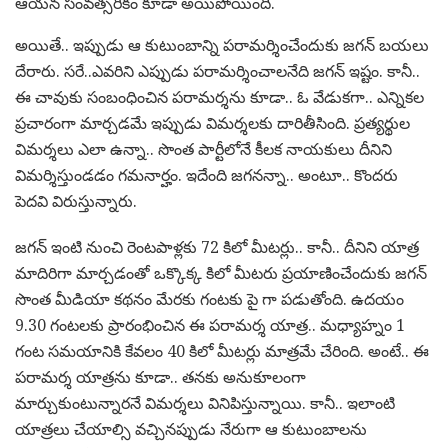
ఆయ‌న సంవ‌త్స‌రీకం కూడా అయిపోయింది.
అయితే.. ఇప్పుడు ఆ కుటుంబాన్ని ప‌రామ‌ర్శించేందుకు జ‌గ‌న్ బ‌య‌లు
దేరారు. స‌రే..ఎవ‌రిని ఎప్పుడు ప‌రామ‌ర్శించాల‌నేది జ‌గ‌న్ ఇష్టం. కానీ..
ఈ చావుకు సంబంధించిన ప‌రామ‌ర్శ‌ను కూడా.. ఓ వేడుక‌గా.. ఎన్నిక‌ల
ప్ర‌చారంగా మార్చ‌డ‌మే ఇప్పుడు విమ‌ర్శ‌ల‌కు దారితీసింది. ప్ర‌త్య‌ర్థుల
విమ‌ర్శ‌లు ఎలా ఉన్నా.. సొంత పార్టీలోనే కీల‌క నాయ‌కులు దీనిని
విమ‌ర్శిస్తుండ‌డం గ‌మ‌నార్హం. ఇదేంది జ‌గ‌న‌న్నా.. అంటూ.. కొంద‌రు
పెద‌వి విరుస్తున్నారు.
జ‌గ‌న్ ఇంటి నుంచి రెంట‌పాళ్ల‌కు 72 కిలో మీట‌ర్లు.. కానీ.. దీనిని యాత్ర
మాదిరిగా మార్చ‌డంతో ఒక్కొక్క కిలో మీట‌రు ప్ర‌యాణించేందుకు జ‌గ‌న్
సొంత మీడియా క‌థ‌నం మేర‌కు గంట‌కు పై గా ప‌డుతోంది. ఉద‌యం
9.30 గంట‌ల‌కు ప్రారంభించిన ఈ ప‌రామ‌ర్శ యాత్ర‌.. మ‌ధ్యాహ్నం 1
గంట స‌మ‌యానికి కేవలం 40 కిలో మీట‌ర్లు మాత్ర‌మే చేరింది. అంటే.. ఈ
ప‌రామ‌ర్శ యాత్ర‌ను కూడా.. త‌న‌కు అనుకూలంగా
మార్చుకుంటున్నార‌నే విమ‌ర్శ‌లు వినిపిస్తున్నాయి. కానీ.. ఇలాంటి
యాత్ర‌లు చేయాల్సి వ‌చ్చిన‌ప్పుడు నేరుగా ఆ కుటుంబాల‌ను