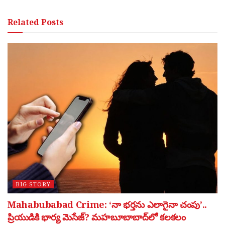
Related
Posts
BIG STORY
Mahabubabad Crime: ‘నా భర్తను ఎలాగైనా చంపు’..
ప్రియుడికి భార్య మెసేజ్? మహబూబాబాద్‌లో కలకలం