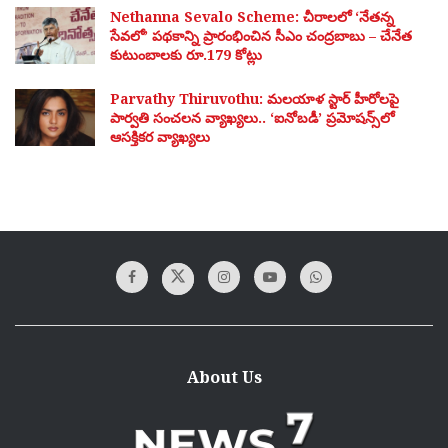
Nethanna Sevalo Scheme: చీరాలలో ‘నేతన్న
సేవలో’ పథకాన్ని ప్రారంభించిన సీఎం చంద్రబాబు – చేనేత
కుటుంబాలకు రూ.179 కోట్లు
Parvathy Thiruvothu: మలయాళ స్టార్ హీరోలపై
పార్వతి సంచలన వ్యాఖ్యలు.. ‘ఐనోబడీ’ ప్రమోషన్స్‌లో
ఆసక్తికర వ్యాఖ్యలు
About Us