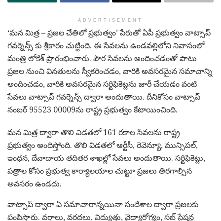
ADVERTISEMENT
‘మన మిత్ర – ప్రజల చేతిలో ప్రభుత్వం’ పేరుతో ఏపీ ప్రభుత్వం వాట్సాప్
గవర్నెన్స్ కు శ్రీకారం చుట్టింది. ఈ సేవలను ఉండవల్లిలోని నివాసంలో
మంత్రి లోకేశ్ ప్రారంభించారు. పౌర సేవలను అందించడంతో పాటు
ప్రజల నుంచి వినతులను స్వీకరించడం, వారికి అవసరమైన సమాచాన్ని
అందించడం, వారికి అవసరమైన సర్టిఫికెట్లను జారీ చేయడం వంటి
సేవలు వాట్సాప్ గవర్నెన్స్ ద్వారా అందుతాయి. దీనికోసం వాట్సాప్
నంబర్ 95523 00009ను రాష్ట్ర ప్రభుత్వం కేటాయించింది.
మన మిత్ర ద్వారా తొలి విడతలో 161 రకాల సేవలను రాష్ట్ర
ప్రభుత్వం అందిస్తోంది. తొలి విడతలో ఆర్టీసీ, రెవెన్యూ, మున్సిపల్,
ఇంధన, దేవాదాయ తదితర శాఖల్లో సేవలు అందుతాయి. సర్టిఫికెట్లు,
పత్రాల కోసం ప్రభుత్వ కార్యాలయాల చుట్టూ ప్రజలు తిరగాల్సిన
అవసరం ఉండదు.
వాట్సాప్ ద్వారా ఏ సమాచారాన్నయినా సందేశాల ద్వారా ప్రజలకు
పంపిస్తారు. వర్షాలు, వరదలు, విద్యుత్తు, వైద్యారోగ్యం, సబ్ స్టేషన్ల