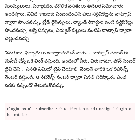
మరమ్మతులు, పర్యాటకం, మౌలిక వసతులు తదితర సమాచారం
అందిస్తారు. వివిధ శాఖలకు సంబంధించిన పలు సర్టిఫికెట్లను వాట్సాప్
ద్వారా పొందవచ్చు. ట్రేడ్ లైసెన్సులు, ల్యాండ్ రికార్డుల వంటి సర్టిఫికెట్లు
పొందవచ్చు. ఆస్తి పన్నులు, విద్యుత్ బిల్లులు వంటివి వాట్సాప్ ద్వారా
చెల్లించవచ్చు.
వినతులు, ఫిర్యాదులు ఇవ్వాలనుకునే వారు…. వాట్సాప్ నంబర్ కు
మెసేజ్ చేస్తే ఒక లింక్ వస్తుంది. అందులో పేరు, చిరునామా, ఫోన్ నంబర్
టైప్ చేసి… వినతి ఏమిటో టైప్ చేయాలి. వెంటనే వారికి ఒక రిఫరెన్స్
నెంబర్ వస్తుంది. ఆ రిఫరెన్స్ నంబర్ ద్వారా వినతి పరిష్కారం ఎంత
వరకు వచ్చిందో తెలుసుకోవచ్చు.
Plugin Install
: Subscribe Push Notification need OneSignal plugin to
be installed.
Previous Post