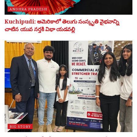
ANDHRA PRADESH
Kuchipudi: అమెరికాలో తెలుగు సంస్కృతి వైభవాన్ని
చాటిన యువ నర్తకి విభా యడవల్లి
BIG STORY