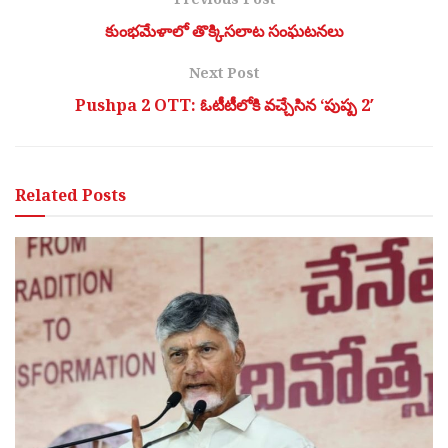
కుంభమేళాలో తొక్కిసలాట సంఘటనలు
Next Post
Pushpa 2 OTT: ఓటీటీలోకి వచ్చేసిన ‘పుష్ప 2′
Related
Posts