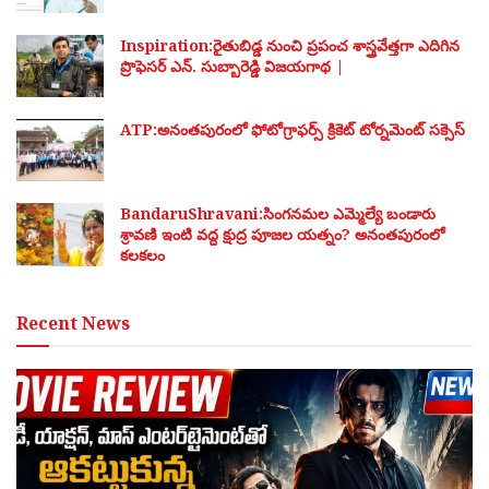
Inspiration:రైతుబిడ్డ నుంచి ప్రపంచ శాస్త్రవేత్తగా ఎదిగిన
ప్రొఫెసర్ ఎన్. సుబ్బారెడ్డి విజయగాథ |
ATP:అనంతపురంలో ఫోటోగ్రాఫర్స్ క్రికెట్ టోర్నమెంట్ సక్సెస్
BandaruShravani:సింగనమల ఎమ్మెల్యే బండారు
శ్రావణి ఇంటి వద్ద క్షుద్ర పూజల యత్నం? అనంతపురంలో
కలకలం
Recent News