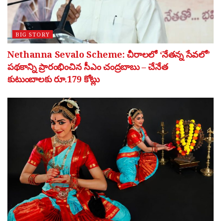
BIG STORY
Nethanna Sevalo Scheme: చీరాలలో ‘నేతన్న సేవలో’
పథకాన్ని ప్రారంభించిన సీఎం చంద్రబాబు – చేనేత
కుటుంబాలకు రూ.179 కోట్లు