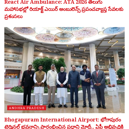
React Air Ambulance: ATA 2026 తెలుగు
మహాసభల్లో రియాక్ట్ ఎయిర్ అంబులెన్స్ ప్రపంచవ్యాప్త సేవలకు
ప్రశంసలు
ANDHRA PRADESH
Bhogapuram International Airport: భోగాపురం
టెర్మినల్ భవనాన్ని ప్రారంభించిన ప్రధాని మోదీ.. ఏపీ అభివృద్ధికి