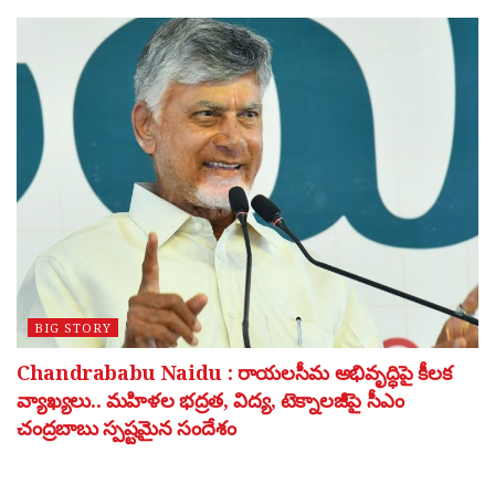
BIG STORY
Chandrababu Naidu : రాయలసీమ అభివృద్ధిపై కీలక
వ్యాఖ్యలు.. మహిళల భద్రత, విద్య, టెక్నాలజీపై సీఎం
చంద్రబాబు స్పష్టమైన సందేశం