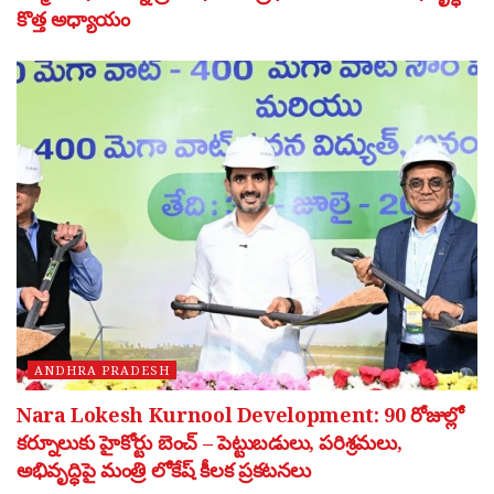
కొత్త అధ్యాయం
ANDHRA PRADESH
Nara Lokesh Kurnool Development: 90 రోజుల్లో
కర్నూలుకు హైకోర్టు బెంచ్ – పెట్టుబడులు, పరిశ్రమలు,
అభివృద్ధిపై మంత్రి లోకేష్ కీలక ప్రకటనలు