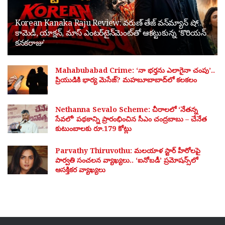
Korean Kanaka Raju Review: వరుణ్ తేజ్ వన్‌మ్యాన్ షో..
కామెడీ, యాక్షన్, మాస్ ఎంటర్‌టైన్‌మెంట్‌తో ఆకట్టుకున్న ‘కొరియన్
కనకరాజు’
Mahabubabad Crime: ‘నా భర్తను ఎలాగైనా చంపు’..
ప్రియుడికి భార్య మెసేజ్? మహబూబాబాద్‌లో కలకలం
Nethanna Sevalo Scheme: చీరాలలో ‘నేతన్న
సేవలో’ పథకాన్ని ప్రారంభించిన సీఎం చంద్రబాబు – చేనేత
కుటుంబాలకు రూ.179 కోట్లు
Parvathy Thiruvothu: మలయాళ స్టార్ హీరోలపై
పార్వతి సంచలన వ్యాఖ్యలు.. ‘ఐనోబడీ’ ప్రమోషన్స్‌లో
ఆసక్తికర వ్యాఖ్యలు