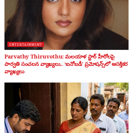
ENTERTAINMENT
Parvathy Thiruvothu: మలయాళ స్టార్ హీరోలపై
పార్వతి సంచలన వ్యాఖ్యలు.. ‘ఐనోబడీ’ ప్రమోషన్స్‌లో ఆసక్తికర
వ్యాఖ్యలు