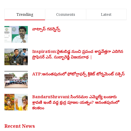
Trending
Comments
Latest
వాట్సాప్ గవర్నెన్స్
Inspiration:రైతుబిడ్డ నుంచి ప్రపంచ శాస్త్రవేత్తగా ఎదిగిన
ప్రొఫెసర్ ఎన్. సుబ్బారెడ్డి విజయగాథ |
ATP:అనంతపురంలో ఫోటోగ్రాఫర్స్ క్రికెట్ టోర్నమెంట్ సక్సెస్
BandaruShravani:సింగనమల ఎమ్మెల్యే బండారు
శ్రావణి ఇంటి వద్ద క్షుద్ర పూజల యత్నం? అనంతపురంలో
కలకలం
Recent News