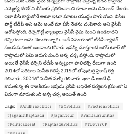
బీసీల మీద ఎంతో ప్రేమ ఉన్నట్లుగా రాప్తాడు వస్తున్న జగన్ రాప్తాడు
ఎమ్మెల్యే టికెట్ ని బీసీలకు ప్రకటించాలని కూడా ఆమె డిమాండ్ చేశారు.
ఇలా బీసీ కార్డుతోనే అటూ ఇటూ మాటల యుద్ధం సాగుతోంది. బీసీల
పార్టీ టీడీపీ అని ఆమె అంటే మా బీసీ నేతను చంపేశారు అని వైసీపీ
ఆరోపిస్తోంది. రెచ్చగొట్టే వ్యాఖ్యలు వైసీపీ వైపు నుంచి ఉండరాదని
కచ్చితంగా ఆమె చెబుతున్నారు. అదే సమయంలో టీడీపీ క్యాడర్
సంయమనంతో ఉండాలని కోరారు ఇవన్నీ చూస్తూంటే జగన్ టూర్ తో
రాప్తాడులో ఏమి జరుగుతుంది అన్న చర్చ వస్తోంది. రాప్తాడులో
అయితే వైసీపీ వర్సెస్ టీడీపీ అన్నట్లుగా పాలిటిక్స్ ధీటుగా ఉంది.
2014లో పరిటాల సునీత గెలిస్తే 2019లో తోపుదుర్తి ప్రకాష్ రెడ్డి
గెలిచారు. 2024లో సునీత మళ్ళీ గెలిచారు ఇలా ఢీ అంటే ఢీ
కొడుతున్న ఈ రాజకీయం ఇపుడు వైసీపీ అధినేత పర్యటన క్రమంలో ఏ
విధంగా మారుతుంది అన్న చర్చ అయితే ఉంది.
Tags:
#AndhraPolitics
#BCPolitics
#FactionPolitics
#JaganInRapthadu
#JaganTour
#ParitalaSunitha
#PoliticalHeat
#RapthaduPolitics
#TDPvsYCP
#ysjagan