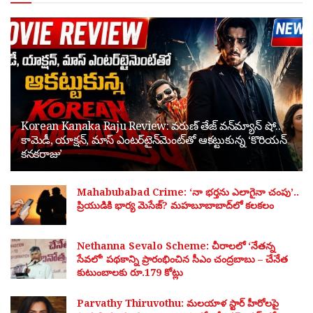
Korean Kanaka Raju Review: వరుణ్ తేజ్ వన్‌మ్యాన్ షో..
కామెడీ, యాక్షన్, మాస్ ఎంటర్‌టైన్‌మెంట్‌తో ఆకట్టుకున్న ‘కొరియన్
కనకరాజు’
Mahabubabad Crime: ‘నా భర్తను ఎలాగైనా చంపు’..
ప్రియుడికి భార్య మెసేజ్? మహబూబాబాద్‌లో కలకలం
Nethanna Sevalo Scheme: చీరాలలో ‘నేతన్న
సేవలో’ పథకాన్ని ప్రారంభించిన సీఎం చంద్రబాబు – చేనేత
కుటుంబాలకు రూ.179 కోట్లు
Parvathy Thiruvothu: మలయాళ స్టార్ హీరోలపై