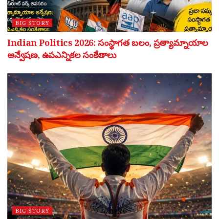
BIG STORY
Indian Politics 2026: సంస్థాగత బలం, ప్రత్యామ్నాయాల
అన్వేషణ, ఉపఎన్నికల సంకేతాలు
BIG STORY