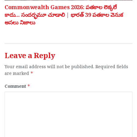
Commonwealth Games 2026: పతకాల లెక్కలే
కాదు… సందర్భమూ చూడాలి | భారత్ 39 పతకాల వెనుక
అసలు నిజాలు
Leave a Reply
Your email address will not be published.
Required fields
are marked
*
Comment
*