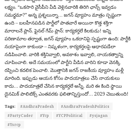
లక్ష్యం. “ఒకసారి వైసీపీని వీడి వెళ్లినవారికి తిరిగి ఛాన్స్ ఇవ్వడం
సమర్థమా?” అన్న ప్రశ్నలున్నా… జగన్ వ్యూహం మాత్రం స్పష్టంగా
ఉంది – బలహీనపడిన పార్టీలో పాతవారే అయినా కొత్త శక్తిగా
మారాలనే ప్లాన్. ఫైనల్ గేమ్ ప్లాన్: కార్యకర్తలే కిలకుడు! ఇన్ని
పరిణామాల తర్వాత, జగన్ వ్యూహం ఒకదానిపై స్పష్టంగా ఉంది: పార్టీకి
నయాపైంగా కాకుండా – నిష్కళంగా, కార్యకర్తలపై ఆధారపడేలా
నడిపించాలి. వారికి శక్తినివ్వాలి, అవకాశం ఇవ్వాలి, నాయకత్వాన్ని
చూపించాలి. అదే సమయంలో పార్టీని వీడిన వారిని కూడా వెనక్కి
రప్పించి కదలిక పెంచాలి. మొత్తానికి జగన్ రాజకీయ వ్యూహం మళ్లీ
మారింది. ఇప్పుడు ఆయన కోసం పాదయాత్రలు చేసే నాయకులు
కాదు… పాదయాత్రలే చేసిన కార్యకర్తలే అన్నీ. మరి ఈ కింది స్థాయి
డైనమిక్‌ పాలిటిక్స్ ఎంతవరకు ఫలితాన్నిస్తుందో… 2029 చెబుతుంది!
Tags:
#AndhraPradesh
#AndhraPradeshPolitics
#PartyCader
#Ycp
#YCPPolitical
#ysjagan
#Ysrcp