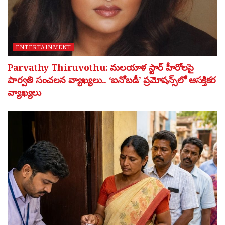
ENTERTAINMENT
Parvathy Thiruvothu: మలయాళ స్టార్ హీరోలపై
పార్వతి సంచలన వ్యాఖ్యలు.. ‘ఐనోబడీ’ ప్రమోషన్స్‌లో ఆసక్తికర
వ్యాఖ్యలు