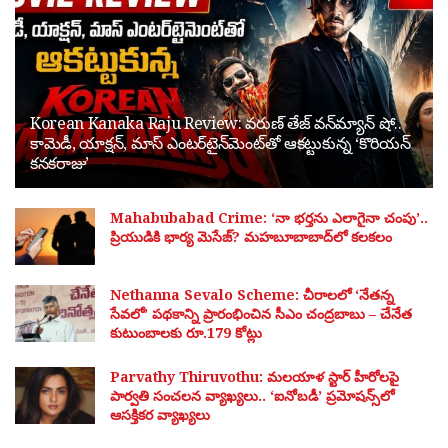
Korean Kanaka Raju Review: వరుణ్ తేజ్ వన్‌మ్యాన్ షో..
కామెడీ, యాక్షన్, మాస్ ఎంటర్‌టైన్‌మెంట్‌తో ఆకట్టుకున్న ‘కొరియన్
కనకరాజు’
Mahabubabad Crime: ‘నా భర్తను ఎలాగైనా చంపు’..
ప్రియుడికి భార్య మెసేజ్? మహబూబాబాద్‌లో కలకలం
Nethanna Sevalo Scheme: చీరాలలో ‘నేతన్న
సేవలో’ పథకాన్ని ప్రారంభించిన సీఎం చంద్రబాబు – చేనేత
కుటుంబాలకు రూ.179 కోట్లు
Parvathy Thiruvothu: మలయాళ స్టార్ హీరోలపై
పార్వతి సంచలన వ్యాఖ్యలు.. ‘ఐనోబడీ’ ప్రమోషన్స్‌లో
ఆసక్తికర వ్యాఖ్యలు