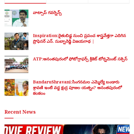
వాట్సాప్ గవర్నెన్స్
Inspiration:రైతుబిడ్డ నుంచి ప్రపంచ శాస్త్రవేత్తగా ఎదిగిన
ప్రొఫెసర్ ఎన్. సుబ్బారెడ్డి విజయగాథ |
ATP:అనంతపురంలో ఫోటోగ్రాఫర్స్ క్రికెట్ టోర్నమెంట్ సక్సెస్
BandaruShravani:సింగనమల ఎమ్మెల్యే బండారు
శ్రావణి ఇంటి వద్ద క్షుద్ర పూజల యత్నం? అనంతపురంలో
కలకలం
Recent News