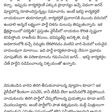
కన్నా.. ఇప్పుడు కార్యకర్తలకే ఎక్కువ ప్రాధాన్యం ఇచ్చే విధంగా జగన్
వ్యూహాన్ని రూపొందిస్తున్నట్లు సమాచారం. అంటే ఇకపై కార్యకర్తలే
నాయకులుగా తయారవ్వాలి, కార్యకర్తలే ప్రచారానికి ముందు వరుసలో
ఉండాలి అన్నదే లక్ష్యంగా పార్టీ దిశను మలుపు తిప్పుతున్నారు. ఇక
క్షేత్రస్థాయిలో పరిస్థితి? ప్రస్తుతం వైసీపీలో నాయకుల కొరత స్పష్టంగా
కనిపిస్తోంది. రాజకీయ కేసులు, భవిష్యత్‌పై అనిశ్చితి, మళ్లీ
అధికారంలోకి వచ్చే నమ్మకం లేకపోవడం వంటివి వారి మెడలో బరువైన
దారులవుగా మారాయి. ఇది పార్టీ కార్యకలాపాలపై నేరుగా ప్రభావం
చూపుతోంది. ఈ పరిణామాలను గమనించిన జగన్… ఇకపై కార్యకర్తల
చేతే పార్టీని నడిపించాలన్న నిశ్చయంతో ఉన్నారు.
వెనుకబడిన వారిని తిరిగి తీసుకురావాలన్న వ్యూహం కూడా!? ఇక
వైసీపీలో కీలకంగా పనిచేసి, కానీ టీడీపీ లేదా జనసేనలోకి వెళ్లిపోయిన
నాయకులను తిరిగి పార్టీలో చేర్చుకోవాలన్న ప్రయత్నాలు కూడా జగన్
మొదలుపెట్టారు. అంటే పార్టీలోని పాత శతృవులను మళ్లీ మిత్రులుగా
మార్చుకుని ఎన్నికల సమయంలో శక్తిని సమీకరించాలన్నది ఆయన