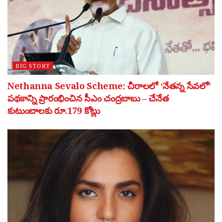
BIG STORY
Nethanna Sevalo Scheme: చీరాలలో ‘నేతన్న సేవలో’
పథకాన్ని ప్రారంభించిన సీఎం చంద్రబాబు – చేనేత
కుటుంబాలకు రూ.179 కోట్లు