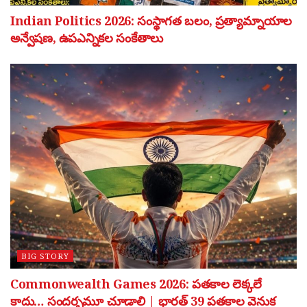
Indian Politics 2026: సంస్థాగత బలం, ప్రత్యామ్నాయాల
అన్వేషణ, ఉపఎన్నికల సంకేతాలు
BIG STORY
Commonwealth Games 2026: పతకాల లెక్కలే
కాదు… సందర్భమూ చూడాలి | భారత్ 39 పతకాల వెనుక