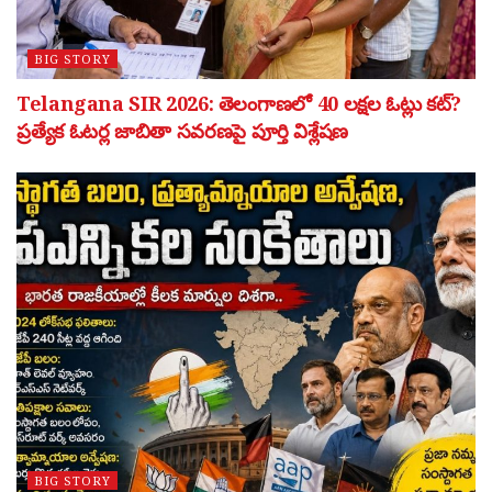
BIG STORY
Telangana SIR 2026: తెలంగాణలో 40 లక్షల ఓట్లు కట్?
ప్రత్యేక ఓటర్ల జాబితా సవరణపై పూర్తి విశ్లేషణ
BIG STORY