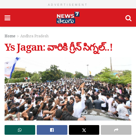
ADVERTISEMENT
Home
Andhra Pradesh
Ys Jagan: వారికి గ్రీన్ సిగ్నల్..!