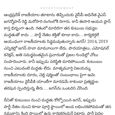
ADVERTISEMENT
ఆంధ్రప్రదేశ్ రాజకీయాల తూటాను తిప్పేందుకు వైసీపీ అధినేత వైఎస్
జగన్మోహన్ రెడ్డి మరోసారి రంగంలోకి దిగారు. కానీ ఈసారి ఆయన ప్లాన్
కాస్త భిన్నంగా ఉంది. గతంలో మాదిరిగా తన కుటుంబ సభ్యుల
మద్దతుతో కాదు … పార్టీ నేతల శక్తితో కూడా కాదు… కార్యకర్తలే
ఆయుధంగా రాజకీయాలకు సిద్ధమవుతున్నారు జగన్! 2014, 2019
ఎన్నికల్లో జగన్ హవా మామూలుగా లేదు. పాదయాత్రలు, ఎమోషనల్
కనెక్షన్, అతి సమర్థవంతమైన ప్రచారంతో ప్రజల గుండెల్లో చోటు
సంపాదించారు. కానీ ఇప్పుడు పరిస్థితి మారిపోయింది. కుటుంబం
నుంచి ఎటువంటి మద్దతు లేదు. మాతృమూర్తి విజయమ్మ
రాజకీయాలకు దూరం, చెల్లి షర్మిలతో సంబంధాలు పైగా ఆమె
రాజకీయాలు వైసీపీకి యాంటీగా మారడమే కాకుండా ప్రత్యర్థుల
తరపున స్పందిస్తున్న తీరు … జగన్‌ను ఒంటరిని చేసింది.
దీనితో కుటుంబం నుంచి మద్దతు కోల్పోయిన జగన్, ఇప్పుడు
పార్టీ నేతల నుంచి కూడా పూర్తి స్థాయిలో అండ లభించకపోవడంతో తన
నమ్మకాన్ని కింది స్థాయిలో ఉన్న కార్యకర్తలపైనే పెట్టారు. పార్టీ పెద్దల