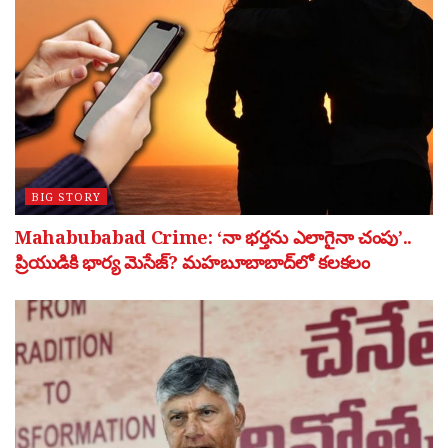
BIG STORY
Mahabubabad Crime: ‘నా భర్తను ఎలాగైనా చంపు’..
ప్రియుడికి భార్య మెసేజ్? మహబూబాబాద్‌లో కలకలం