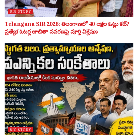
BIG STORY
Telangana SIR 2026: తెలంగాణలో 40 లక్షల ఓట్లు కట్?
ప్రత్యేక ఓటర్ల జాబితా సవరణపై పూర్తి విశ్లేషణ
BIG STORY