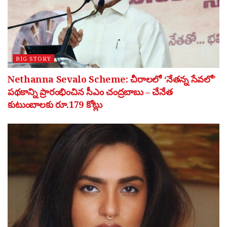
BIG STORY
Nethanna Sevalo Scheme: చీరాలలో ‘నేతన్న సేవలో’
పథకాన్ని ప్రారంభించిన సీఎం చంద్రబాబు – చేనేత
కుటుంబాలకు రూ.179 కోట్లు