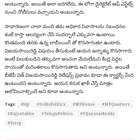
అంటున్నారు. అయితే అలా జరగలేదు, ఈ లోగా డైరెక్టరేట్ ఆఫ్ ఎస్టేట్స్
నుంచి నోటీసులు వచ్చాయని అంటున్నారు.
సాధారణంగా చాలా మంది తమ అధికార నివాసాలను నిబంధనల
కంటే కాస్తా ఆలస్యంగా చేసే సందర్భాలే ఎక్కువగా ఉంటాయి.
కొంతమంది తనకు ఉన్న లాబీయింగ్ తో కొనసాగుతూ ఉంటారు.
విజయసాయిరెడ్డి విషయం తీసుకుంటే ఆయన ఇన్నాళ్ళు కొనసాగారు
అంటే పలుకుబడిని తక్కువగా అంచనా వేయలేమని కేంద్ర పెద్దల
సాయంతో మరింతకాలం కొనసాగుతారు అని అంటున్నారు. అయితే
బీజేపీ విత్ విజయసాయిరెడ్డి రిలేషన్స్ ప్రభావం కూడా ఈ క్వార్టర్స్ మీద
ఉంటుందని అంటున్నారు. ఆయన కనుక ఖాళీ చేస్తే మాత్రం
ఆలోచించాల్సిందే అని కూడా అంటున్నారు.
Tags:
#bjp
#DelhiPolitics
#MPHouse
#MPQuarters
#RajyaSabha
#TeluguPolitics
#VijayasaiReddy
#Ysrcp