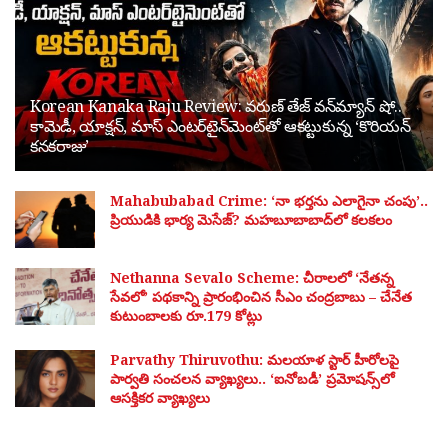
Korean Kanaka Raju Review: వరుణ్ తేజ్ వన్‌మ్యాన్ షో..
కామెడీ, యాక్షన్, మాస్ ఎంటర్‌టైన్‌మెంట్‌తో ఆకట్టుకున్న ‘కొరియన్
కనకరాజు’
Mahabubabad Crime: ‘నా భర్తను ఎలాగైనా చంపు’..
ప్రియుడికి భార్య మెసేజ్? మహబూబాబాద్‌లో కలకలం
Nethanna Sevalo Scheme: చీరాలలో ‘నేతన్న
సేవలో’ పథకాన్ని ప్రారంభించిన సీఎం చంద్రబాబు – చేనేత
కుటుంబాలకు రూ.179 కోట్లు
Parvathy Thiruvothu: మలయాళ స్టార్ హీరోలపై
పార్వతి సంచలన వ్యాఖ్యలు.. ‘ఐనోబడీ’ ప్రమోషన్స్‌లో
ఆసక్తికర వ్యాఖ్యలు