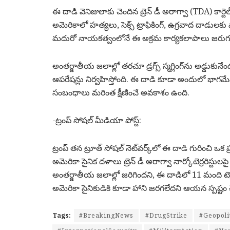
ఈ దాడి వెనిజులాకు చెందిన ట్రెన్ డీ అరాగ్వా (TDA) కార్టెల
అమెరికాలో హత్యలు, సెక్స్ ట్రాఫికింగ్, ఉగ్రవాద దాడుల
మదురో నాయకత్వంలోనే ఈ అక్రమ కార్యకలాపాలు జరుగు
అంతర్జాతీయ జలాల్లో తరచూ డ్రగ్స్ స్మగ్లింగ్‌ను అడ్డుకు
ఆపరేషన్లు నిర్వహిస్తోంది. ఈ దాడి కూడా అందులో భాగ
సంబంధాలు మరింత క్షీణించే అవకాశం ఉంది.
-ట్రంప్ సోషల్ మీడియా పోస్ట్:
ట్రంప్ తన ట్రూత్ సోషల్ నెట్‌వర్క్‌లో ఈ దాడి గురించి ఒక
అమెరికా సైనిక దళాలు ట్రెన్ డీ అరాగ్వా నార్కోటెర్రరిస్టులప
అంతర్జాతీయ జలాల్లో జరిగిందని, ఈ దాడిలో 11 మంది 
అమెరికా సైనికుడికి కూడా హాని జరగలేదని ఆయన స్పష్టం 
Tags:
#BreakingNews
#DrugStrike
#Geopoli