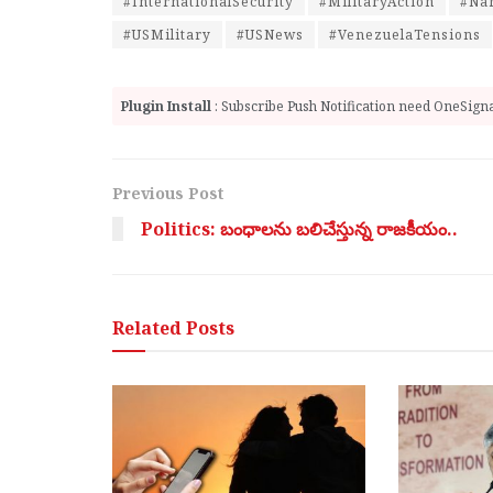
#InternationalSecurity
#MilitaryAction
#Nar
#USMilitary
#USNews
#VenezuelaTensions
Plugin Install
: Subscribe Push Notification need OneSignal
Previous Post
Politics: బంధాలను బలిచేస్తున్న రాజకీయం..
Related
Posts