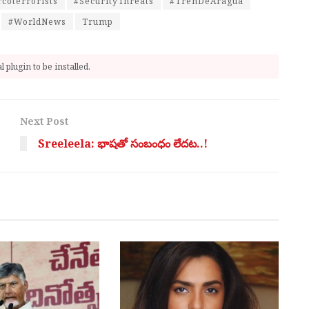
coterrorists
#SecurityThreats
#TrenDeAragua
#WorldNews
Trump
 plugin to be installed.
Next Post
Sreeleela: భాష‌తో సంబంధం లేదట..!