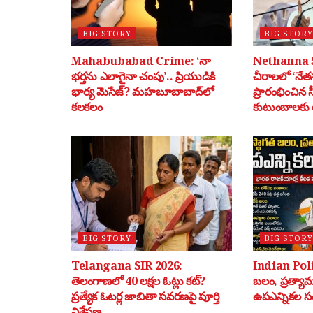
BIG STORY
BIG STORY
Mahabubabad Crime: ‘నా
Nethanna 
భర్తను ఎలాగైనా చంపు’.. ప్రియుడికి
చీరాలలో ‘నేతన
భార్య మెసేజ్? మహబూబాబాద్‌లో
ప్రారంభించిన 
కలకలం
కుటుంబాలకు ర
BIG STORY
BIG STORY
Telangana SIR 2026:
Indian Poli
తెలంగాణలో 40 లక్షల ఓట్లు కట్?
బలం, ప్రత్యా
ప్రత్యేక ఓటర్ల జాబితా సవరణపై పూర్తి
ఉపఎన్నికల స
విశ్లేషణ