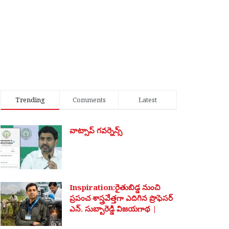
Trending
Comments
Latest
వాట్సాప్ గవర్నెన్స్
Inspiration:రైతుబిడ్డ నుంచి
ప్రపంచ శాస్త్రవేత్తగా ఎదిగిన ప్రొఫెసర్
ఎన్. సుబ్బారెడ్డి విజయగాథ |