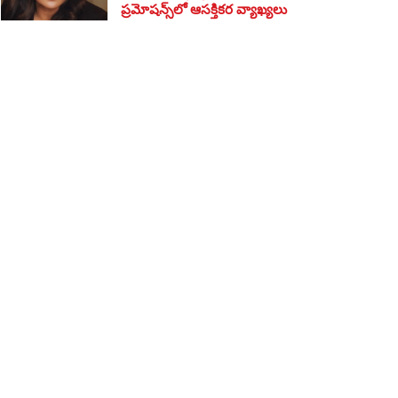
ప్రమోషన్స్‌లో ఆసక్తికర వ్యాఖ్యలు