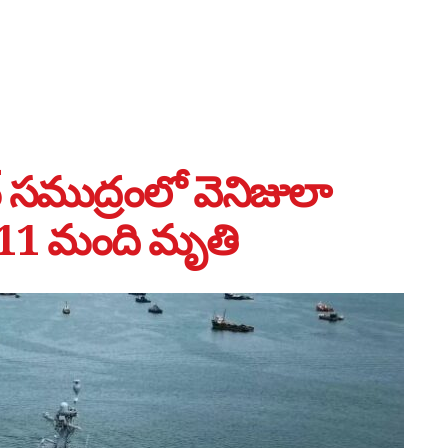
సముద్రంలో వెనిజులా
. 11 మంది మృతి