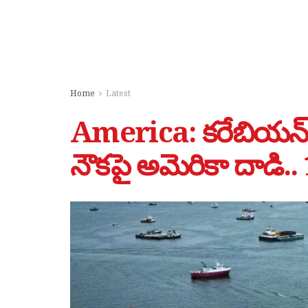
Home
Latest
America: కరేబియన్ 
నౌకపై అమెరికా దాడి.