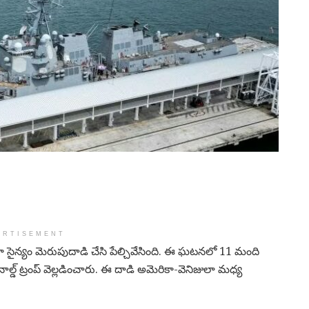
ERTISEMENT
మెరికా సైన్యం మెరుపుదాడి చేసి పేల్చివేసింది. ఈ ఘటనలో 11 మంది
నాల్డ్ ట్రంప్ వెల్లడించారు. ఈ దాడి అమెరికా-వెనిజులా మధ్య