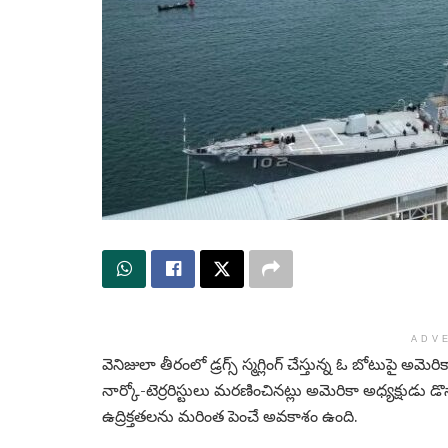
ADV
వెనిజులా తీరంలో డ్రగ్స్ స్మగ్లింగ్ చేస్తున్న ఓ బోటుపై అ
నార్కో-టెర్రరిస్టులు మరణించినట్లు అమెరికా అధ్యక్షుడు డొ
ఉద్రిక్తతలను మరింత పెంచే అవకాశం ఉంది.