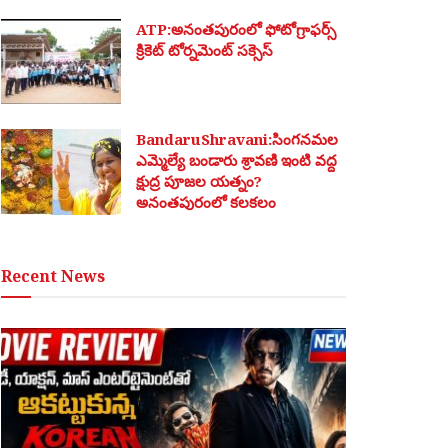
ATP:అనంతపురంలో ఫోటోగ్రాఫర్స్
క్రికెట్ టోర్నమెంట్ సక్సెస్
BandaruShravani:సింగనమల
ఎమ్మెల్యే బండారు శ్రావణి ఇంటి వద్ద
క్షుద్ర పూజల యత్నం?
అనంతపురంలో కలకలం
Recent News