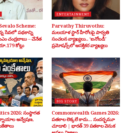
ENTERTAINMENT
Sevalo Scheme:
Parvathy Thiruvothu:
్న సేవలో’ పథకాన్ని
మలయాళ స్టార్ హీరోలపై పార్వతి
సీఎం చంద్రబాబు – చేనేత
సంచలన వ్యాఖ్యలు.. ‘ఐనోబడీ’
ూ.179 కోట్లు
ప్రమోషన్స్‌లో ఆసక్తికర వ్యాఖ్యలు
BIG STORY
tics 2026: సంస్థాగత
Commonwealth Games 2026:
మ్నాయాల అన్వేషణ,
పతకాల లెక్కలే కాదు… సందర్భమూ
ంకేతాలు
చూడాలి | భారత్ 39 పతకాల వెనుక
అసలు నిజాలు