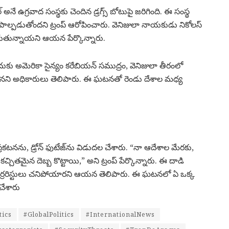
్ అనే ఉగ్రవాద సంస్థకు చెందిన డ్రగ్స్ బోటుపై జరిగింది. ఈ సంస్థ
కు పాల్పడుతోందని ట్రంప్ ఆరోపించారు. వెనిజులా నాయకుడు నికోలస్
తున్నాయని ఆయన పేర్కొన్నారు.
నేందుకు అమెరికా సైన్యం కరేబియన్ సముద్రం, వెనిజులా తీరంలో
మేనని అధికారులు తెలిపారు. ఈ ఘటనతో రెండు దేశాల మధ్య
 ప్రకటనను, డ్రోన్ ఫుటేజ్‌ను విడుదల చేశారు. “నా ఆదేశాల మేరకు,
ై కచ్చితమైన దెబ్బ కొట్టాయి,” అని ట్రంప్ పేర్కొన్నారు. ఈ దాడి
టెర్రరిస్టులు చనిపోయారని ఆయన తెలిపారు. ఈ ఘటనలో ఏ ఒక్క
చేశారు
tics
#GlobalPolitics
#InternationalNews