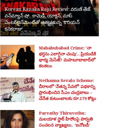
Korean Kanaka Raju Review: వరుణ్ తేజ్
వన్‌మ్యాన్ షో.. కామెడీ, యాక్షన్, మాస్
ఎంటర్‌టైన్‌మెంట్‌తో ఆకట్టుకున్న ‘కొరియన్
కనకరాజు’
Mahabubabad Crime: ‘నా
భర్తను ఎలాగైనా చంపు’.. ప్రియుడికి
భార్య మెసేజ్? మహబూబాబాద్‌లో
కలకలం
Nethanna Sevalo Scheme:
చీరాలలో ‘నేతన్న సేవలో’ పథకాన్ని
ప్రారంభించిన సీఎం చంద్రబాబు –
చేనేత కుటుంబాలకు రూ.179 కోట్లు
Parvathy Thiruvothu:
మలయాళ స్టార్ హీరోలపై పార్వతి
సంచలన వ్యాఖ్యలు.. ‘ఐనోబడీ’