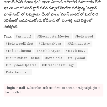
అయితే దీనికి సంబం ధించి ఇంకా ఎలాంటి అధికారిక స‌మాచారం లేదు.
ఇక తెలుగులో ప‌వ‌ర్ స్టార్ ప‌వ‌న్ క‌ళ్యాణ్ హీరోగా న‌టిస్తోన్న `ఉస్తాద్
భ‌గ‌త్ సింగ్` లో న‌టిస్తోంది. దీంతో పాటు `మాస్ జాత‌ర‌`లో మ‌రోసారి
ర‌వితేజ‌తో ఆడిపాడుతోంది. కోలీవుడ్ లో `పరాశ‌క్తి` అనే చిత్రంలో
న‌టిస్తోంది.
Tags:
#Ashiqui3
#BlockbusterMovies
#bollywood
#BollywoodDebut
#CinemaNews
#Filmindustry
#IndianCinema
#KarthikAryan
#MovieBuzz
#SouthIndianCinema
#Sreeleela
#tollywood
#TollywoodUpdates
#UstaadBhagatSingh
Entertainment
Plugin Install
: Subscribe Push Notification need OneSignal plugin to
be installed.