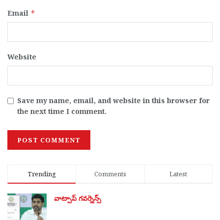
Email
*
Website
Save my name, email, and website in this browser for
the next time I comment.
Trending
Comments
Latest
వాట్సాప్ గవర్నెన్స్