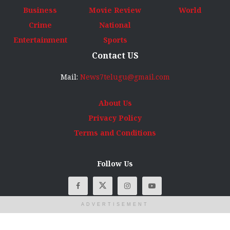
Business
Movie Review
World
Crime
National
Entertainment
Sports
Contact US
Mail:
News7telugu@gmail.com
About Us
Privacy Policy
Terms and Conditions
Follow Us
ADVERTISEMENT
© Copyright
News7Telugu
2025 All rights reserved. Designed, developed