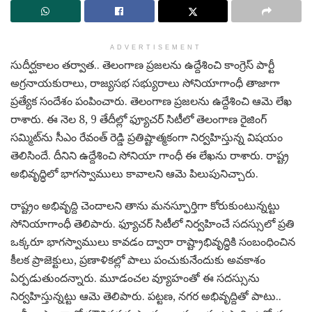
ADVERTISEMENT
సుదీర్ఘ‌కాలం త‌ర్వాత‌.. తెలంగాణ ప్ర‌జ‌ల‌ను ఉద్దేశించి కాంగ్రెస్ పార్టీ
అగ్ర‌నాయ‌కురాలు, రాజ్య‌స‌భ స‌భ్యురాలు సోనియాగాంధీ తాజాగా
ప్ర‌త్యేక సందేశం పంపించారు. తెలంగాణ ప్ర‌జ‌ల‌ను ఉద్దేశించి ఆమె లేఖ
రాశారు. ఈ నెల 8, 9 తేదీల్లో ఫ్యూచ‌ర్ సిటీలో తెలంగాణ రైజింగ్
స‌మ్మిట్‌ను సీఎం రేవంత్ రెడ్డి ప్ర‌తిష్టాత్మ‌కంగా నిర్వ‌హిస్తున్న విష‌యం
తెలిసిందే. దీనిని ఉద్దేశించి సోనియా గాంధీ ఈ లేఖ‌ను రాశారు. రాష్ట్ర
అభివృద్ధిలో భాగ‌స్వాములు కావాల‌ని ఆమె పిలుపునిచ్చారు.
రాష్ట్రం అభివృద్ది చెందాల‌ని తాను మ‌న‌స్ఫూర్తిగా కోరుకుంటున్న‌ట్టు
సోనియాగాంధీ తెలిపారు. ఫ్యూచ‌ర్ సిటీలో నిర్వ‌హించే స‌ద‌స్సులో ప్ర‌తి
ఒక్క‌రూ భాగ‌స్వాములు కావ‌డం ద్వారా రాష్ట్రాభివృద్ధికి సంబంధించిన
కీల‌క‌ ప్రాజెక్టులు, ప్రణాళికల్లో పాలు పంచుకునేందుకు అవ‌కాశం
ఏర్ప‌డుతుంద‌న్నారు. మూడంచ‌ల వ్యూహంతో ఈ సద‌స్సును
నిర్వ‌హిస్తున్న‌ట్టు ఆమె తెలిపారు. ప‌ట్ట‌ణ‌, న‌గ‌ర అభివృద్దితో పాటు..