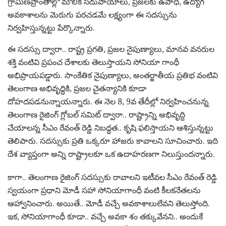
గ్రామీణ‌ప్రాంతాల్లో మౌలిక స‌దుపాయాలు, ప్ర‌జ‌ల‌కు ఉపాధి, ఉద్యోగ
అవ‌కాశాల‌ను మెరుగు ప‌ర‌చ‌డ‌మే ల‌క్ష్యంగా ఈ స‌ద‌స్సును
నిర్వ‌హిస్తున్న‌ట్టు పేర్కొన్నారు.
ఈ స‌ద‌స్సు ద్వారా.. రాష్ట్ర ప్ర‌గ‌తి, ప్ర‌జ‌ల నైపుణ్యాలు, మాన‌వ వ‌న‌రుల
శ‌క్తి వంటివి ప్ర‌పంచ దేశాల‌కు తెలుస్తాయ‌ని సోనియా గాంధీ
అభిప్రాయ‌ప‌డ్డారు. సాంకేతిక నైపుణ్యాలు, అంతర్జాతీయ ప్రతిభ వంటివి
తెలంగాణ‌ అభివృద్ధికి, ప్ర‌జ‌ల చైత‌న్యానికి కూడా
దోహ‌ద‌ప‌డ‌నున్నాయ‌న్నారు. ఈ నెల 8, 9వ తేదీల్లో నిర్వ‌హించ‌నున్న
తెలంగాణ రైజింగ్ గ్లోబ‌ల్ స‌మిట్ ద్వారా.. రాష్ట్రాన్ని అభివృద్ది
చేయాల‌న్న సీఎం రేవంత్ రెడ్డి నిబ‌ద్ధ‌త‌.. కృషి ఫ‌లిస్తాయ‌ని ఆశిస్తున్న‌ట్టు
తెలిపారు. స‌ద‌స్సుకు ప్ర‌తి ఒక్క‌రూ హాజ‌రు కావాల‌ని సూచించారు. ఇది
దేశ వ్యాప్తంగా అన్ని రాష్ట్రాల‌కూ ఒక ఉదాహ‌ర‌ణ‌గా నిలుస్తుంద‌న్నారు.
కాగా.. తెలంగాణ రైజింగ్ స‌ద‌స్సుకు రావాల‌ని ఇటీవ‌ల సీఎం రేవంత్ రెడ్డి
స్వ‌యంగా ప్ర‌ధాని మోడీ స‌హా సోనియాగాంధీ వంటి కీల‌క‌నేత‌ల‌ను
ఆహ్వానించారు. అయితే.. మోడీ వ‌చ్చే అవ‌కాశాలులేవ‌ని తెలుస్తోంది.
ఇక‌, సోనియాగాంధీ కూడా.. వ‌చ్చే అవ‌కా శం త‌క్కువేన‌ని.. అందుకే