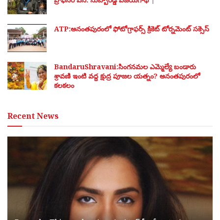
ATP:అనంతపురంలో ఫోటోగ్రాఫర్స్ క్రికెట్ టోర్నమెంట్ సక్సెస్
BandaruShravani:సింగనమల ఎమ్మెల్యే బండారు
శ్రావణి ఇంటి వద్ద క్షుద్ర పూజల యత్నం? అనంతపురంలో
కలకలం
Recent News