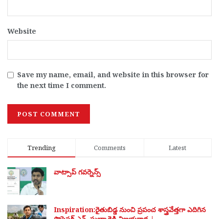
Website
Save my name, email, and website in this browser for
the next time I comment.
Trending
Comments
Latest
వాట్సాప్ గవర్నెన్స్
Inspiration:రైతుబిడ్డ నుంచి ప్రపంచ శాస్త్రవేత్తగా ఎదిగిన
ప్రొఫెసర్ ఎన్. సుబ్బారెడ్డి విజయగాథ |