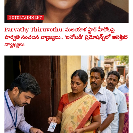
ENTERTAINMENT
Parvathy Thiruvothu: మలయాళ స్టార్ హీరోలపై
పార్వతి సంచలన వ్యాఖ్యలు.. ‘ఐనోబడీ’ ప్రమోషన్స్‌లో ఆసక్తికర
వ్యాఖ్యలు