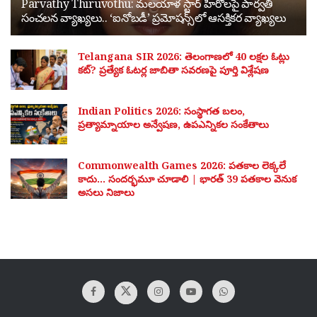
Parvathy Thiruvothu: మలయాళ స్టార్ హీరోలపై పార్వతి
సంచలన వ్యాఖ్యలు.. ‘ఐనోబడీ’ ప్రమోషన్స్‌లో ఆసక్తికర వ్యాఖ్యలు
Telangana SIR 2026: తెలంగాణలో 40 లక్షల ఓట్లు
కట్? ప్రత్యేక ఓటర్ల జాబితా సవరణపై పూర్తి విశ్లేషణ
Indian Politics 2026: సంస్థాగత బలం,
ప్రత్యామ్నాయాల అన్వేషణ, ఉపఎన్నికల సంకేతాలు
Commonwealth Games 2026: పతకాల లెక్కలే
కాదు… సందర్భమూ చూడాలి | భారత్ 39 పతకాల వెనుక
అసలు నిజాలు