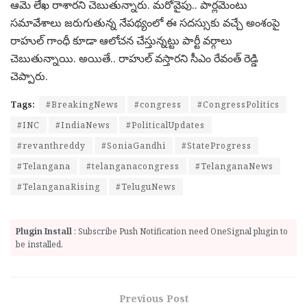
ఆమె లేఖ రాశార‌ని చెబుతున్నారు. మ‌రోవైపు.. పార్ల‌మెంటు
స‌మావేశాలు జ‌రుగుతున్న నేప‌థ్యంలో ఈ స‌ద‌స్సుకు వ‌చ్చే అంశంపై
రాహుల్ గాంధీ కూడా ఆలోచ‌న చేస్తున్న‌ట్టు పార్టీ వ‌ర్గాలు
చెబుతున్నాయి. అయితే.. రాహుల్ వ‌స్తార‌ని సీఎం రేవంత్ రెడ్డి
చెప్పారు.
Tags:
#BreakingNews
#congress
#CongressPolitics
#INC
#IndiaNews
#PoliticalUpdates
#revanthreddy
#SoniaGandhi
#StateProgress
#Telangana
#telanganacongress
#TelanganaNews
#TelanganaRising
#TeluguNews
Plugin Install
: Subscribe Push Notification need OneSignal plugin to
be installed.
Previous Post