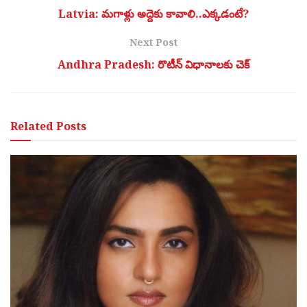
Latvia: మగాళ్లు అద్దెకు కావాలి..ఎక్కడంటే?
Next Post
Andhra Pradesh: రొటీన్ విధానాలకు చెక్
Related
Posts