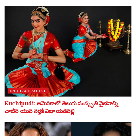
ANDHRA PRADESH
Kuchipudi: అమెరికాలో తెలుగు సంస్కృతి వైభవాన్ని
చాటిన యువ నర్తకి విభా యడవల్లి