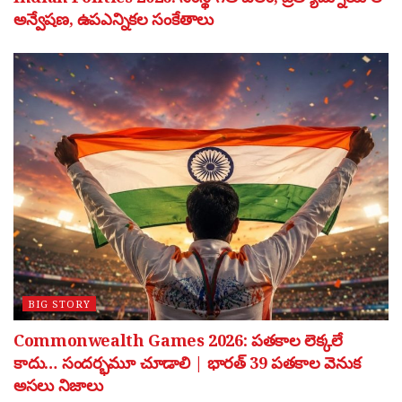
అన్వేషణ, ఉపఎన్నికల సంకేతాలు
BIG STORY
Commonwealth Games 2026: పతకాల లెక్కలే
కాదు… సందర్భమూ చూడాలి | భారత్ 39 పతకాల వెనుక
అసలు నిజాలు