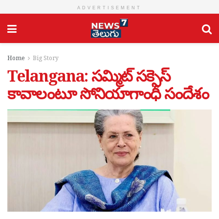
ADVERTISEMENT
Home
Big Story
Telangana: సమ్మిట్ సక్సెస్
కావాలంటూ సోనియాగాంధీ సందేశం