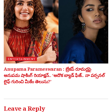
ENTERTAINMENT
Anupama Parameswaran : బ్రేకప్ రూమర్లపై
అనుపమ షాకింగ్ రియాక్షన్.. ‘అదొక బ్యాడ్ ఫేజ్.. నా పర్సనల్
లైఫ్ గురించి మీకేం తెలుసు?’
Leave a Reply