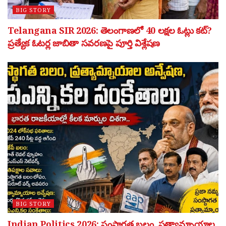
BIG STORY
Telangana SIR 2026: తెలంగాణలో 40 లక్షల ఓట్లు కట్?
ప్రత్యేక ఓటర్ల జాబితా సవరణపై పూర్తి విశ్లేషణ
BIG STORY
Indian Politics 2026: సంస్థాగత బలం, ప్రత్యామ్నాయాల